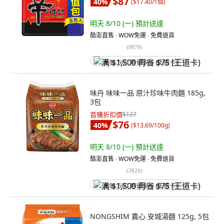
$87
40
%
(
$17.40/1個
)
明天 8/10 (一)
預計送達
酷澎直售 ∙ WOW免運 ∙ 免費退貨
(
9878
)
满 $1,500 再省 $75 (王道卡)
味丹 味味一品 原汁珍味牛肉麵 185g,
3包
首購折扣價
$127
$76
40
%
(
$13.69/100g
)
明天 8/10 (一)
預計送達
酷澎直售 ∙ WOW免運 ∙ 免費退貨
(
3820
)
满 $1,500 再省 $75 (王道卡)
NONGSHIM 農心 安城湯麵 125g, 5包