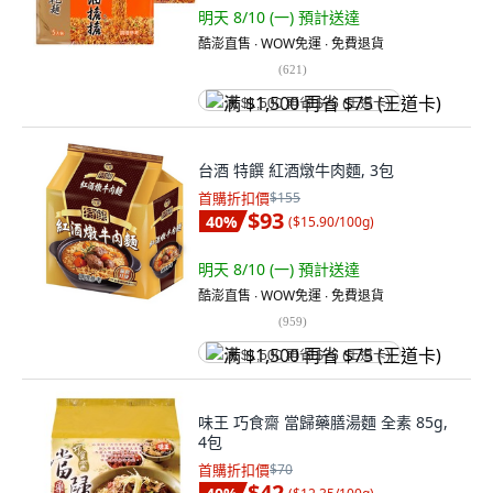
明天 8/10 (一)
預計送達
酷澎直售 ∙ WOW免運 ∙ 免費退貨
(
621
)
满 $1,500 再省 $75 (王道卡)
台酒 特饌 紅酒燉牛肉麵, 3包
首購折扣價
$155
$93
40
%
(
$15.90/100g
)
明天 8/10 (一)
預計送達
酷澎直售 ∙ WOW免運 ∙ 免費退貨
(
959
)
满 $1,500 再省 $75 (王道卡)
味王 巧食齋 當歸藥膳湯麵 全素 85g,
4包
首購折扣價
$70
$42