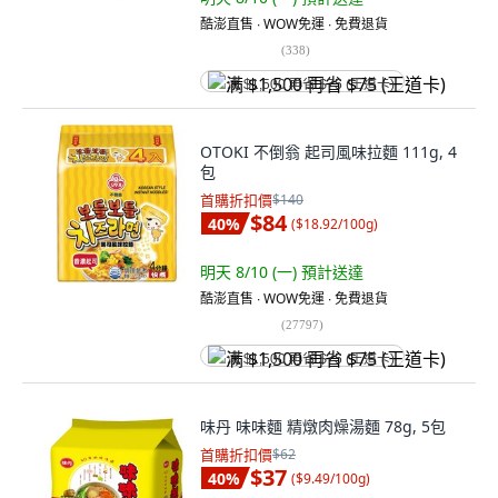
酷澎直售 ∙ WOW免運 ∙ 免費退貨
(
338
)
满 $1,500 再省 $75 (王道卡)
OTOKI 不倒翁 起司風味拉麵 111g, 4
包
首購折扣價
$140
$84
40
%
(
$18.92/100g
)
明天 8/10 (一)
預計送達
酷澎直售 ∙ WOW免運 ∙ 免費退貨
(
27797
)
满 $1,500 再省 $75 (王道卡)
味丹 味味麵 精燉肉燥湯麵 78g, 5包
首購折扣價
$62
$37
40
%
(
$9.49/100g
)