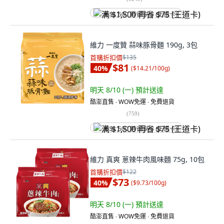
满 $1,500 再省 $75 (王道卡)
維力 一度贊 蒜味豚骨麵 190g, 3包
首購折扣價
$135
$81
40
%
(
$14.21/100g
)
明天 8/10 (一)
預計送達
酷澎直售 ∙ WOW免運 ∙ 免費退貨
(
759
)
满 $1,500 再省 $75 (王道卡)
維力 真爽 蔥辣牛肉風味麵 75g, 10包
首購折扣價
$122
$73
40
%
(
$9.73/100g
)
明天 8/10 (一)
預計送達
酷澎直售 ∙ WOW免運 ∙ 免費退貨