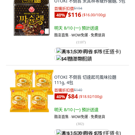
OTOKI 不倒翁 米其林等級炸醬麵, 5包
首購折扣價
$194
$116
40
%
(
$16.00/100g
)
明天 8/10 (一)
預計送達
酷澎直售 ∙ WOW免運 ∙ 免費退貨
(
1107
)
满 $1,500 再省 $75 (王道卡)
$4 酷澎幣回饋
OTOKI 不倒翁 切達起司風味拉麵
111g, 4包
首購折扣價
$140
$84
40
%
(
$18.92/100g
)
明天 8/10 (一)
預計送達
酷澎直售 ∙ WOW免運 ∙ 免費退貨
(
302
)
满 $1,500 再省 $75 (王道卡)