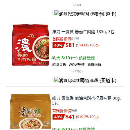
(
334
)
满 $1,500 再省 $75 (王道卡)
維力 一度贊 蕃茄牛肉麵 185g, 3包
首購折扣價
$135
$81
40
%
(
$14.60/100g
)
明天 8/10 (一)
預計送達
酷澎直售 ∙ WOW免運 ∙ 免費退貨
(
7786
)
满 $1,500 再省 $75 (王道卡)
維力 素飄香 麻油當歸枸杞風味麵 80g,
5包
首購折扣價
$69
$41
40
%
(
$10.25/100g
)
明天 8/10 (一)
預計送達