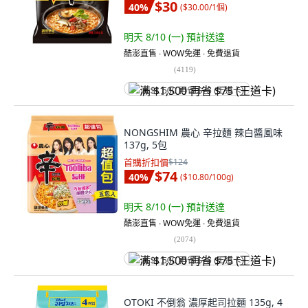
$30
40
%
(
$30.00/1個
)
明天 8/10 (一)
預計送達
酷澎直售 ∙ WOW免運 ∙ 免費退貨
(
4119
)
满 $1,500 再省 $75 (王道卡)
NONGSHIM 農心 辛拉麵 辣白醬風味
137g, 5包
首購折扣價
$124
$74
40
%
(
$10.80/100g
)
明天 8/10 (一)
預計送達
酷澎直售 ∙ WOW免運 ∙ 免費退貨
(
2074
)
满 $1,500 再省 $75 (王道卡)
OTOKI 不倒翁 濃厚起司拉麵 135g, 4