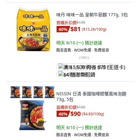
味丹 味味一品 皇朝牛筋麵 177g, 3包
首購折扣價
$135
$81
40
%
(
$15.26/100g
)
明天 8/10 (一)
預計送達
酷澎直售 ∙ WOW免運 ∙ 免費退貨
(
1861
)
满 $1,500 再省 $75 (王道卡)
$4 酷澎幣回饋
NISSIN 日清 泰國咖哩螃蟹風味泡麵
73g, 5包
首購折扣價
$150
$90
40
%
(
$4.93/100g
)
明天 8/10 (一)
預計送達
酷澎直售 ∙ WOW免運 ∙ 免費退貨