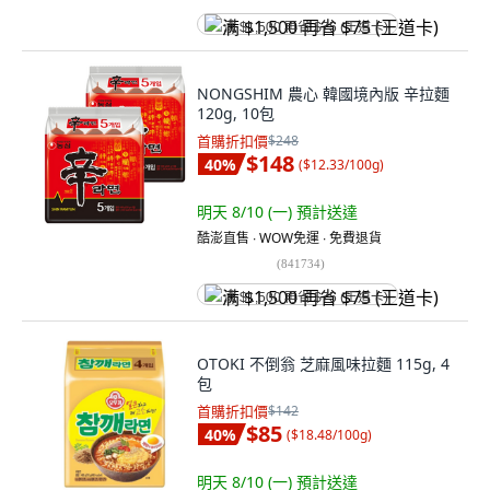
满 $1,500 再省 $75 (王道卡)
NONGSHIM 農心 韓國境內版 辛拉麵
120g, 10包
首購折扣價
$248
$148
40
%
(
$12.33/100g
)
明天 8/10 (一)
預計送達
酷澎直售 ∙ WOW免運 ∙ 免費退貨
(
841734
)
满 $1,500 再省 $75 (王道卡)
OTOKI 不倒翁 芝麻風味拉麵 115g, 4
包
首購折扣價
$142
$85
40
%
(
$18.48/100g
)
明天 8/10 (一)
預計送達