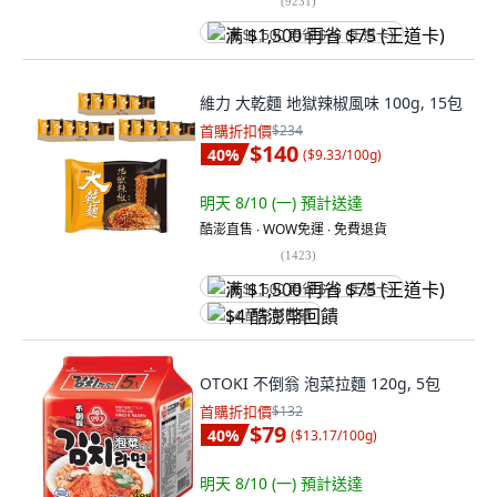
(
9231
)
满 $1,500 再省 $75 (王道卡)
維力 大乾麵 地獄辣椒風味 100g, 15包
首購折扣價
$234
$140
40
%
(
$9.33/100g
)
明天 8/10 (一)
預計送達
酷澎直售 ∙ WOW免運 ∙ 免費退貨
(
1423
)
满 $1,500 再省 $75 (王道卡)
$4 酷澎幣回饋
OTOKI 不倒翁 泡菜拉麵 120g, 5包
首購折扣價
$132
$79
40
%
(
$13.17/100g
)
明天 8/10 (一)
預計送達