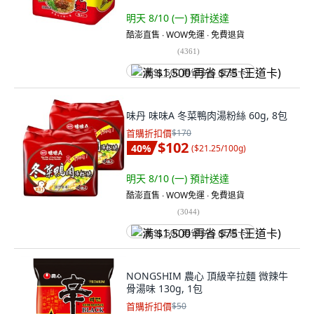
明天 8/10 (一)
預計送達
酷澎直售 ∙ WOW免運 ∙ 免費退貨
(
4361
)
满 $1,500 再省 $75 (王道卡)
味丹 味味A 冬菜鴨肉湯粉絲 60g, 8包
首購折扣價
$170
$102
40
%
(
$21.25/100g
)
明天 8/10 (一)
預計送達
酷澎直售 ∙ WOW免運 ∙ 免費退貨
(
3044
)
满 $1,500 再省 $75 (王道卡)
NONGSHIM 農心 頂級辛拉麵 微辣牛
骨湯味 130g, 1包
首購折扣價
$50