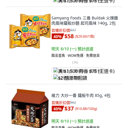
满 $1,500 再省 $75 (王道卡)
Samyang Foods 三養 Buldak 火辣雞
肉風味鐵板炒麵 起司風味 140g, 2包
首購折扣價
$97
$58
40
%
(
$29.00/1個
)
明天 8/10 (一)
預計送達
酷澎直售 ∙ WOW免運 ∙ 免費退貨
(
34
)
满 $1,500 再省 $75 (王道卡)
$2 酷澎幣回饋
維力 大炒一番 鐵板牛肉 85g, 4包
首購折扣價
$62
$37
40
%
(
$10.88/100g
)
明天 8/10 (一)
預計送達
酷澎直售 ∙ WOW免運 ∙ 免費退貨