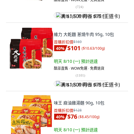
(
724
)
满 $1,500 再省 $75 (王道卡)
維力 大乾麵 蔥燒牛肉 95g, 10包
首購折扣價
$169
$101
40
%
(
$10.63/100g
)
明天 8/10 (一)
預計送達
酷澎直售 ∙ WOW免運 ∙ 免費退貨
(
1101
)
满 $1,500 再省 $75 (王道卡)
味王 麻油雞湯麵 90g, 10包
首購折扣價
$128
$76
40
%
(
$8.45/100g
)
明天 8/10 (一)
預計送達