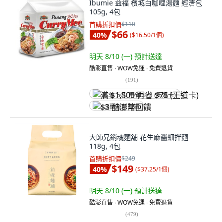
Ibumie 益福 檳城白咖哩湯麵 經濟包
105g, 4包
首購折扣價
$110
$66
40
%
(
$16.50/1個
)
明天 8/10 (一)
預計送達
酷澎直售 ∙ WOW免運 ∙ 免費退貨
(
191
)
满 $1,500 再省 $75 (王道卡)
$3 酷澎幣回饋
大師兄銷魂麵舖 花生麻醬細拌麵
118g, 4包
首購折扣價
$249
$149
40
%
(
$37.25/1個
)
明天 8/10 (一)
預計送達
酷澎直售 ∙ WOW免運 ∙ 免費退貨
(
479
)