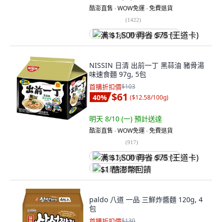
酷澎直售 ∙ WOW免運 ∙ 免費退貨
(
1422
)
满 $1,500 再省 $75 (王道卡)
NISSIN 日清 出前一丁 黑蒜油 豬骨湯
味速食麵 97g, 5包
首購折扣價
$103
$61
40
%
(
$12.58/100g
)
明天 8/10 (一)
預計送達
酷澎直售 ∙ WOW免運 ∙ 免費退貨
(
917
)
满 $1,500 再省 $75 (王道卡)
$1 酷澎幣回饋
paldo 八道 一品 三鮮炸醬麵 120g, 4
包
首購折扣價
$130