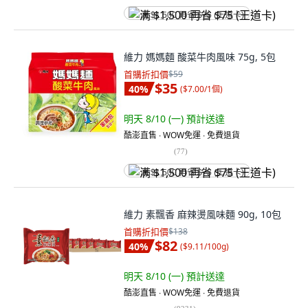
满 $1,500 再省 $75 (王道卡)
維力 媽媽麵 酸菜牛肉風味 75g, 5包
首購折扣價
$59
$35
40
%
(
$7.00/1個
)
明天 8/10 (一)
預計送達
酷澎直售 ∙ WOW免運 ∙ 免費退貨
(
77
)
满 $1,500 再省 $75 (王道卡)
維力 素飄香 麻辣燙風味麵 90g, 10包
首購折扣價
$138
$82
40
%
(
$9.11/100g
)
明天 8/10 (一)
預計送達
酷澎直售 ∙ WOW免運 ∙ 免費退貨