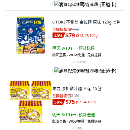
满 $1,500 再省 $75 (王道卡)
OTOKI 不倒翁 金拉麵 原味 120g, 5包
首購折扣價
$132
$79
40
%
(
$13.17/100g
)
明天 8/10 (一)
預計送達
酷澎直售 ∙ WOW免運 ∙ 免費退貨
(
212188
)
满 $1,500 再省 $75 (王道卡)
維力 原祖雞汁麵 70g, 15包
首購折扣價
$180
$75
58
%
(
$7.14/100g
)
明天 8/10 (一)
預計送達
酷澎直售 ∙ WOW免運 ∙ 免費退貨
(
3181
)