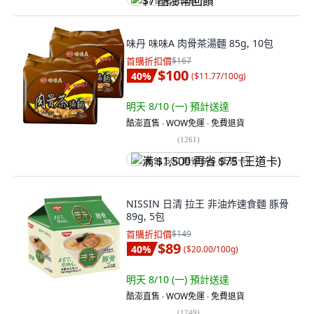
$7 酷澎幣回饋
味丹 味味A 肉骨茶湯麵 85g, 10包
首購折扣價
$167
$100
40
%
(
$11.77/100g
)
明天 8/10 (一)
預計送達
酷澎直售 ∙ WOW免運 ∙ 免費退貨
(
1261
)
满 $1,500 再省 $75 (王道卡)
NISSIN 日清 拉王 非油炸速食麵 豚骨
89g, 5包
首購折扣價
$149
$89
40
%
(
$20.00/100g
)
明天 8/10 (一)
預計送達
酷澎直售 ∙ WOW免運 ∙ 免費退貨
(
1249
)