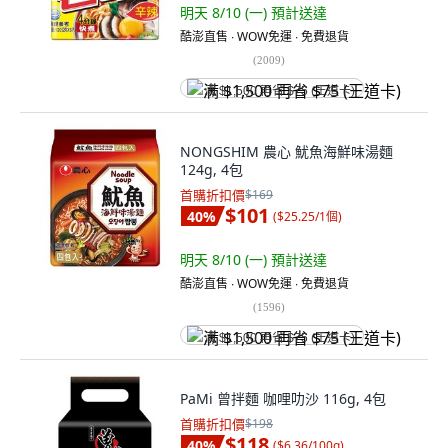
明天 8/10 (一)
預計送達
酷澎直售 ∙ WOW免運 ∙ 免費退貨
(
2009
)
满 $1,500 再省 $75 (王道卡)
NONGSHIM 農心 魷魚海鮮味湯麵
124g, 4包
首購折扣價
$169
$101
40
%
(
$25.25/1個
)
明天 8/10 (一)
預計送達
酷澎直售 ∙ WOW免運 ∙ 免費退貨
(
1596
)
满 $1,500 再省 $75 (王道卡)
PaMi 曾拌麵 咖哩叻沙 116g, 4包
首購折扣價
$198
$118
40
%
(
$6.36/100g
)