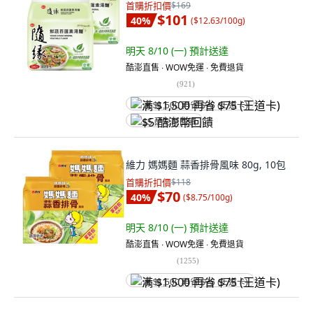
首購折扣價
$169
$101
40
%
(
$12.63/100g
)
明天 8/10 (一)
預計送達
酷澎直售 ∙ WOW免運 ∙ 免費退貨
(
921
)
满 $1,500 再省 $75 (王道卡)
$5 酷澎幣回饋
維力 媽媽麵 蒜香排骨風味 80g, 10包
首購折扣價
$118
$70
40
%
(
$8.75/100g
)
明天 8/10 (一)
預計送達
酷澎直售 ∙ WOW免運 ∙ 免費退貨
(
1255
)
满 $1,500 再省 $75 (王道卡)