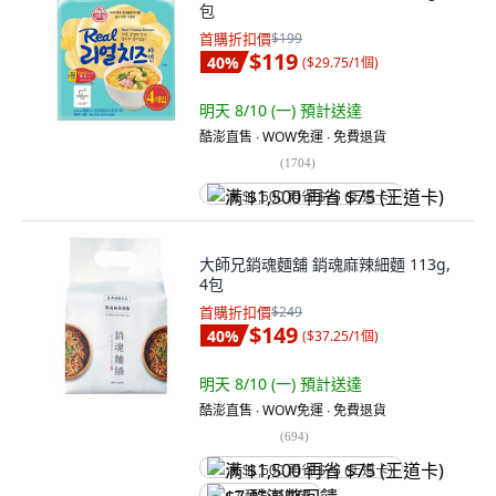
包
首購折扣價
$199
$119
40
%
(
$29.75/1個
)
明天 8/10 (一)
預計送達
酷澎直售 ∙ WOW免運 ∙ 免費退貨
(
1704
)
满 $1,500 再省 $75 (王道卡)
大師兄銷魂麵舖 銷魂麻辣細麵 113g,
4包
首購折扣價
$249
$149
40
%
(
$37.25/1個
)
明天 8/10 (一)
預計送達
酷澎直售 ∙ WOW免運 ∙ 免費退貨
(
694
)
满 $1,500 再省 $75 (王道卡)