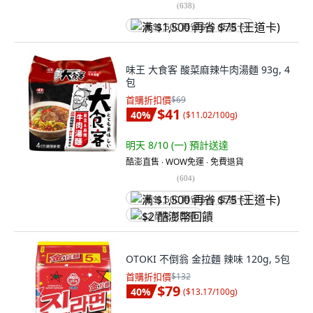
(
638
)
满 $1,500 再省 $75 (王道卡)
味王 大食客 酸菜麻辣牛肉湯麵 93g, 4
包
首購折扣價
$69
$41
40
%
(
$11.02/100g
)
明天 8/10 (一)
預計送達
酷澎直售 ∙ WOW免運 ∙ 免費退貨
(
604
)
满 $1,500 再省 $75 (王道卡)
$2 酷澎幣回饋
OTOKI 不倒翁 金拉麵 辣味 120g, 5包
首購折扣價
$132
$79
40
%
(
$13.17/100g
)