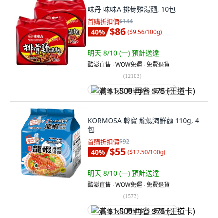
味丹 味味A 排骨雞湯麵, 10包
首購折扣價
$144
$86
40
%
(
$9.56/100g
)
明天 8/10 (一)
預計送達
酷澎直售 ∙ WOW免運 ∙ 免費退貨
(
12103
)
满 $1,500 再省 $75 (王道卡)
KORMOSA 韓寶 龍蝦海鮮麵 110g, 4
包
首購折扣價
$92
$55
40
%
(
$12.50/100g
)
明天 8/10 (一)
預計送達
酷澎直售 ∙ WOW免運 ∙ 免費退貨
(
1573
)
满 $1,500 再省 $75 (王道卡)