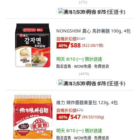
(
171
)
满 $1,500 再省 $75 (王道卡)
NONGSHIM 農心 馬鈴薯麵 100g, 4包
首購折扣價
$147
$88
40
%
(
$22.00/1個
)
明天 8/10 (一)
預計送達
酷澎直售 ∙ WOW免運 ∙ 免費退貨
(
4470
)
满 $1,500 再省 $75 (王道卡)
維力 辣炸醬麵重量包 123g, 4包
首購折扣價
$79
$47
40
%
(
$9.55/100g
)
明天 8/10 (一)
預計送達
酷澎直售 ∙ WOW免運 ∙ 免費退貨