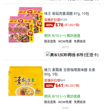
味王 香菇肉羹湯麵 87g, 10包
首購折扣價
$128
$76
40
%
(
$7.60/1個
)
明天 8/10 (一)
預計送達
酷澎直售 ∙ WOW免運 ∙ 免費退貨
(
657
)
满 $1,500 再省 $75 (王道卡)
維力 素飄香 豆漿咖哩風味麵 全素
80g, 5包
首購折扣價
$69
$41
40
%
(
$8.20/1個
)
明天 8/10 (一)
預計送達
酷澎直售 ∙ WOW免運 ∙ 免費退貨
(
142
)