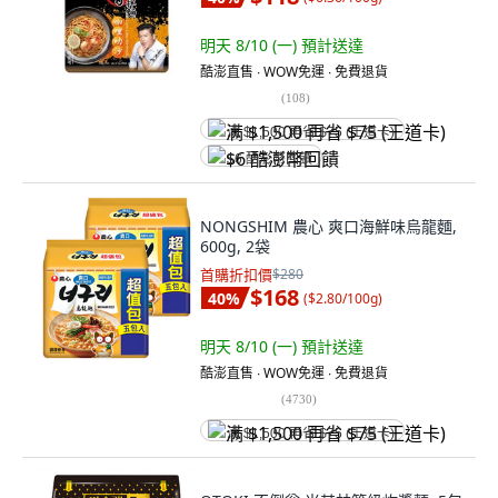
明天 8/10 (一)
預計送達
酷澎直售 ∙ WOW免運 ∙ 免費退貨
(
108
)
满 $1,500 再省 $75 (王道卡)
$6 酷澎幣回饋
NONGSHIM 農心 爽口海鮮味烏龍麵,
600g, 2袋
首購折扣價
$280
$168
40
%
(
$2.80/100g
)
明天 8/10 (一)
預計送達
酷澎直售 ∙ WOW免運 ∙ 免費退貨
(
4730
)
满 $1,500 再省 $75 (王道卡)