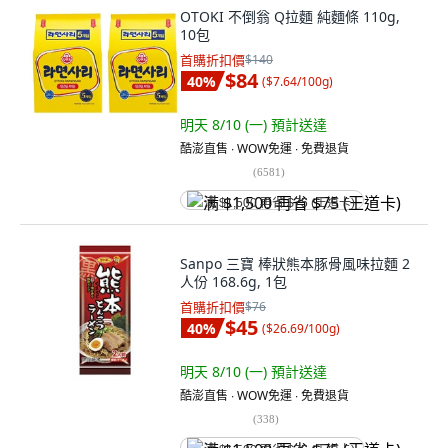
OTOKI 不倒翁 Q拉麵 純麵條 110g,
10包
首購折扣價
$140
$84
40
%
(
$7.64/100g
)
明天 8/10 (一)
預計送達
酷澎直售 ∙ WOW免運 ∙ 免費退貨
(
6581
)
满 $1,500 再省 $75 (王道卡)
Sanpo 三寶 棒狀熊本豚骨風味拉麵 2
人份 168.6g, 1包
首購折扣價
$76
$45
40
%
(
$26.69/100g
)
明天 8/10 (一)
預計送達
酷澎直售 ∙ WOW免運 ∙ 免費退貨
(
338
)