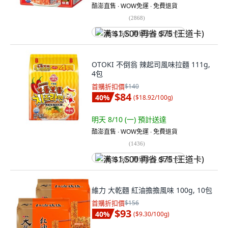
酷澎直售 ∙ WOW免運 ∙ 免費退貨
(
2868
)
满 $1,500 再省 $75 (王道卡)
OTOKI 不倒翁 辣起司風味拉麵 111g,
4包
首購折扣價
$140
$84
40
%
(
$18.92/100g
)
明天 8/10 (一)
預計送達
酷澎直售 ∙ WOW免運 ∙ 免費退貨
(
1436
)
满 $1,500 再省 $75 (王道卡)
維力 大乾麵 紅油擔擔風味 100g, 10包
首購折扣價
$156
$93
40
%
(
$9.30/100g
)