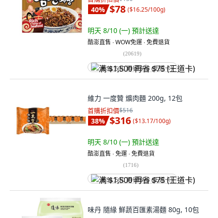
$78
40
%
(
$16.25/100g
)
明天 8/10 (一)
預計送達
酷澎直售 ∙ WOW免運 ∙ 免費退貨
(
20619
)
满 $1,500 再省 $75 (王道卡)
維力 一度贊 爌肉麵 200g, 12包
首購折扣價
$516
$316
38
%
(
$13.17/100g
)
明天 8/10 (一)
預計送達
酷澎直售 ∙ 免運 ∙ 免費退貨
(
1716
)
满 $1,500 再省 $75 (王道卡)
味丹 隨緣 鮮蔬百匯素湯麵 80g, 10包