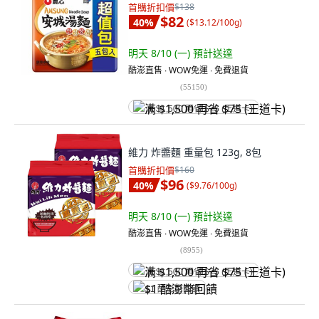
首購折扣價
$138
$82
40
%
(
$13.12/100g
)
明天 8/10 (一)
預計送達
酷澎直售 ∙ WOW免運 ∙ 免費退貨
(
55150
)
满 $1,500 再省 $75 (王道卡)
維力 炸醬麵 重量包 123g, 8包
首購折扣價
$160
$96
40
%
(
$9.76/100g
)
明天 8/10 (一)
預計送達
酷澎直售 ∙ WOW免運 ∙ 免費退貨
(
8955
)
满 $1,500 再省 $75 (王道卡)
$1 酷澎幣回饋