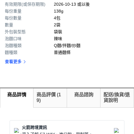
有效期限(或保存期限)
2026-10-13 或以後
每份重量
138g
每份數量
4包
數量
2袋
外包裝型態
袋裝
泡麵口味
辣味
泡麵種類
Q麵/拌麵/炒麵
麵種類
普通麵條
查看更多
商品詳情
商品評價
(
1
商品諮詢
配送/換貨/退
9
)
貨說明
火箭跨境資訊