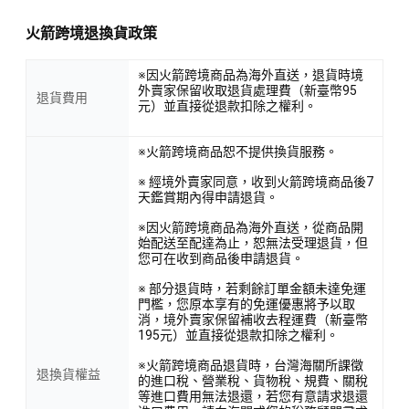
火箭跨境退換貨政策
※因火箭跨境商品為海外直送，退貨時境
外賣家保留收取退貨處理費（新臺幣95
退貨費用
元）並直接從退款扣除之權利。
※火箭跨境商品恕不提供換貨服務。
※ 經境外賣家同意，收到火箭跨境商品後7
天鑑賞期內得申請退貨。
※因火箭跨境商品為海外直送，從商品開
始配送至配達為止，恕無法受理退貨，但
您可在收到商品後申請退貨。
※ 部分退貨時，若剩餘訂單金額未達免運
門檻，您原本享有的免運優惠將予以取
消，境外賣家保留補收去程運費（新臺幣
195元）並直接從退款扣除之權利。
※火箭跨境商品退貨時，台灣海關所課徵
退換貨權益
的進口稅、營業稅、貨物稅、規費、關稅
等進口費用無法退還，若您有意請求退還