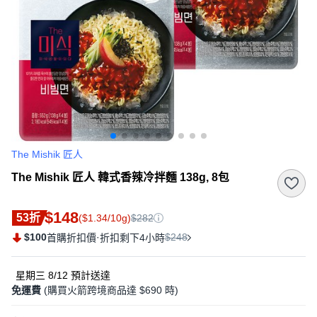
The Mishik 匠人
The Mishik 匠人 韓式香辣冷拌麵 138g, 8包
$148
53折
($1.34/10g)
$282
$100
·
$248
首購折扣價
折扣剩下4小時
星期三 8/12
預計送達
免運費
(購買火箭跨境商品達 $690 時)