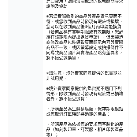
進口費用，請向海關或您的稅務顧問尋求
諮詢及協助
※若您實際收到的商品與產品資訊頁面不
符，或您收到商品時發現有瑕疵或損壞，
您可以在收到商品後3個月內申請退換貨
（若商品標有賞味期限或有效期限，您必
須在該期限內提出退貨申請），但因製造
商修改商品包裝導致頁面顯示內容與實際
商品不一致，或因螢幕設定或拍攝條件不
同導致商品圖片與實際產品略有差異者，
恕不接受退換貨。
※請注意，境外賣家同意提供的鑑賞期並
非試用期。
※境外賣家同意提供的鑑賞期不適用下列
情形，除收到商品時發現有瑕疵或已損壞
者外，恕不接受退貨：
．所購產品為生鮮易腐類、保存期限很短
或您取消訂單時即將過期的產品；
．所購產品為依據您的要求而客製化的產
品（如刻製印章、訂製服、相片印製產品
等）；