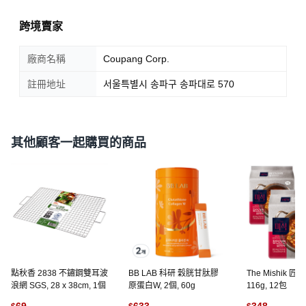
跨境賣家
廠商名稱
Coupang Corp.
註冊地址
서울특별시 송파구 송파대로 570
其他顧客一起購買的商品
點秋香 2838 不鏽鋼雙耳波
BB LAB 科研 穀胱甘肽膠
The Mishik 
浪網 SGS, 28 x 38cm, 1個
原蛋白W, 2個, 60g
116g, 12包
69
633
348