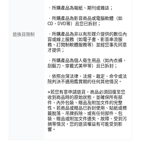
．所購產品為報紙、期刊或雜誌；
．所購產品為影音商品或電腦軟體（如
CD、DVD等）且您已拆封；
．所購產品為非以有形媒介提供的數位內
退換貨限制
容或線上服務（如電子書、影音串流服
務、訂閱制軟體服務等）並經您事先同意
才提供；
．所購產品為個人衛生用品（如內衣褲、
刮鬍刀、穿戴式美甲等）且已拆封；
．依照台灣法律、法規、裁定、命令或法
院判決不適用鑑賞期的任何其他情況。
※若您有意申請退貨，商品必須回復至您
收到商品時的原始狀態，並確保所有部
件、內外包裝、贈品及附加文件的完整
性。若商品或贈品已拆封使用、貼紙或標
籤脫落、吊牌拆除、或有任何部件、包
裝、贈品或附加文件遺失、故障、受到污
損等情況，您的退貨權益有可能受到影
響。