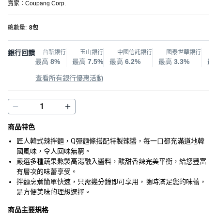
賣家：
Coupang Corp.
總數量
:
8包
銀行回饋
台新銀行
玉山銀行
中國信託銀行
國泰世華銀行
最高
8%
最高
7.5%
最高
6.2%
最高
3.3%
最
查看所有銀行優惠活動
商品特色
匠人韓式辣拌麵，Q彈麵條搭配特製辣醬，每一口都充滿道地韓
國風味，令人回味無窮。
嚴選多種蔬果熬製高湯融入醬料，酸甜香辣完美平衡，給您豐富
有層次的味蕾享受。
拌麵烹煮簡單快速，只需幾分鐘即可享用，隨時滿足您的味蕾，
是方便美味的理想選擇。
商品主要規格