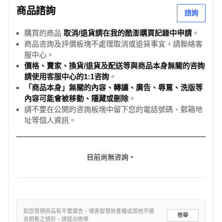
商品諮詢
諮詢
購買的商品
取消/退貨請在我的酷澎購買記錄中申請
。
商品咨詢及評價板塊不處理取消或退貨事宜，請聯絡客
服中心。
價格、賣家、換貨/退貨及配送等與商品本身無關的咨詢
請使用客服中心的1:1咨詢
。
「商品本身」無關的內容、轉讓、廣告、辱罵、洗版等
內容可能會被移動、隱藏或刪除
。
請不要在公開的咨詢板塊中留下您的電話號碼、郵箱地
址等個人資訊。
目前尚無咨詢。
如您發現商品有不實廣告、侵害智慧財產權或其他不適
檢舉
合銷售之情形，請提出檢舉