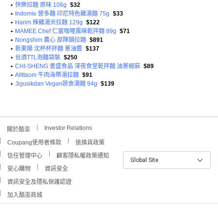
•
快樂拉麵 原味 106g
$32
•
Indomie 營多麵 印尼特色雞湯麵 75g
$33
•
Harim 辣雞湯米拉麵 129g
$122
•
MAMEE Chef 仁當咖哩風味乾拌麵 89g
$71
•
Nongshim 農心 部隊鍋拉麵
$891
•
新東陽 沈杯杯拌麵 蔥油醬
$137
•
台酒TTL泡麵袋裝
$250
•
CHI-SHENG 耆盛食品 深夜食堂乾拌麵 油蔥椒麻
$89
•
Allttaom 牛肉海帶湯拉麵
$91
•
Jigusikdan Vegan蔬食湯麵 94g
$139
Investor Relations
關於酷澎
Coupang使用者條款
退換貨政策
信任管理中心
顧客隱私權政策通知
Global Site
安心購物
資訊安全
資訊安全及隱私保護認證
加入酷澎商城