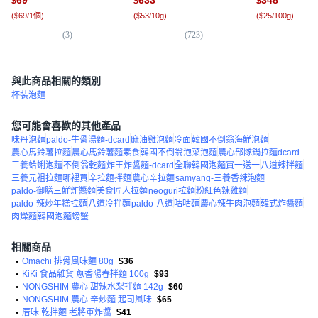
$
$
$
(
$69/1個
)
(
$53/10g
)
(
$25/100g
)
(
3
)
(
723
)
(
20
與此商品相關的類別
杯裝泡麵
您可能會喜歡的其他產品
味丹泡麵
paldo-牛骨湯麵-dcard
麻油雞泡麵
冷面
韓國不倒翁海鮮泡麵
農心馬鈴薯拉麵
農心馬鈴薯麵素食
韓國不倒翁泡菜泡麵
農心部隊鍋拉麵dcard
三養蛤蜊泡麵
不倒翁乾麵
炸王炸醬麵-dcard
全聯韓國泡麵買一送一
八道辣拌麵
三養元祖拉麵哪裡買
辛拉麵拌麵
農心辛拉麵
samyang-三養香辣泡麵
paldo-御膳三鮮炸醬麵
美食匠人拉麵
neoguri拉麵
粉紅色辣雞麵
paldo-辣炒年糕拉麵
八道冷拌麵
paldo-八道
咕咕麵
農心辣牛肉泡麵
韓式炸醬麵
肉燥麵
韓國泡麵螃蟹
相關商品
•
Omachi 排骨風味麵 80g
$36
•
KiKi 食品雜貨 蔥香陽春拌麵 100g
$93
•
NONGSHIM 農心 甜辣水梨拌麵 142g
$60
•
NONGSHIM 農心 辛炒麵 起司風味
$65
•
厝味 乾拌麵 老將軍炸醬
$41