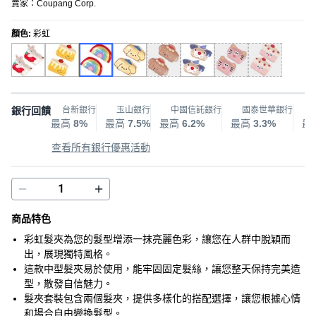
賣家：
Coupang Corp.
顏色
:
彩虹
銀行回饋
台新銀行
玉山銀行
中國信託銀行
國泰世華銀行
最高
8%
最高
7.5%
最高
6.2%
最高
3.3%
最
查看所有銀行優惠活動
商品特色
彩虹髮夾為您的髮型增添一抹亮麗色彩，讓您在人群中脫穎而
出，展現獨特風格。
這款中型髮夾易於使用，能牢固固定髮絲，讓您整天保持完美造
型，散發自信魅力。
髮夾套裝包含兩個髮夾，提供多樣化的搭配選擇，讓您根據心情
和場合自由變換髮型。