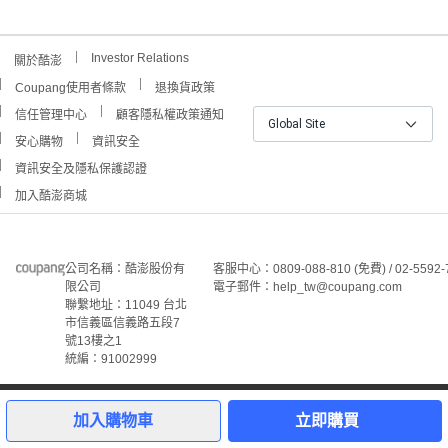
Investor Relations
關於酷澎
Coupang使用者條款
退換貨政策
信任管理中心
顧客隱私權政策通知
Global Site
安心購物
資訊安全
資訊安全及隱私保護認證
加入酷澎商城
公司名稱：酷澎股份有
客服中心：0809-088-810 (免費) / 02-5592-
限公司
電子郵件：help_tw@coupang.com
聯繫地址：11049 台北
市信義區信義路五段7
號13樓之1
統編：91002999
1
©Coupang Taiwan Co., Ltd. 保留所有權利。
本網站上顯示的所有商標、標誌和服務標誌均為酷澎股份有
加入購物車
立即購買
限公司和/或其在美國和其他國家/地區註冊之關聯公司之所
屬財產。