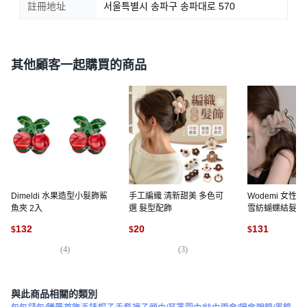
註冊地址
서울특별시 송파구 송파대로 570
其他顧客一起購買的商品
Dimeldi 水果造型小髮飾鯊
手工編織 清新甜美 多色可
Wodemi 女性
魚夾 2入
選 髮型配飾
雪紡蝴蝶結髮圈
帶 2件組 M2002
132
20
131
$
$
$
(
4
)
(
3
)
(
1
與此商品相關的類別