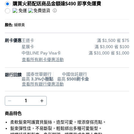
購買火箭配送商品金額達$490 即享免運費
免運
免費退貨
顏色
:
蝴蝶黃
刷卡優惠
王道卡
滿 $1,500 省 $75
星展卡
滿 $3,000 省 $100
中信LINE Pay Visa卡
滿 $31,000 省 $1,000
查看所有刷卡優惠活動
國泰世華銀行
中國信託銀行
銀行回饋
最高
3.3%小樹點
最高
$500刷卡金
查看所有銀行優惠活動
商品特色
柔軟髮束呵護寶貝髮絲，造型可愛，增添穿搭亮點。
髮束彈性佳，不易斷裂，輕鬆綁出多種可愛髮型。