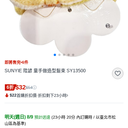
即將售完•6件
SUNYIE 陞諺 童手做造型髮束 SY13500
$32
6折
$54
$22
·
首購折扣價
折扣剩下23小時
明天(週日) 8/9
預計送達
(
23小時 20分
內訂購時
/ 以臺北市松
山區為基準
)