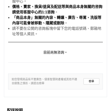
服中心。
價格、賣家、換貨/退貨及配送等與商品本身無關的咨詢
請使用客服中心的1:1咨詢
。
「商品本身」無關的內容、轉讓、廣告、辱罵、洗版等
內容可能會被移動、隱藏或刪除
。
請不要在公開的咨詢板塊中留下您的電話號碼、郵箱地
址等個人資訊。
目前尚無咨詢。
如您發現商品有不實廣告、侵害智慧財產權或其他不適
檢舉
合銷售之情形，請提出檢舉
配送說明