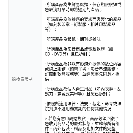
· 所購產品為生鮮易腐類、保存期限很短或
您取消訂單時即將過期的產品；
· 所購產品為依據您的要求而客製化的產品
（如刻製印章、訂製服、相片印製產品
等）；
· 所購產品為報紙、期刊或雜誌；
· 所購產品為影音商品或電腦軟體（如
CD、DVD等）且已拆封；
· 所購產品為非以有形媒介提供的數位內容
或線上服務（如電子書、影音串流服務、
訂閱制軟體服務等）並經您事先同意才提
供；
退換貨限制
· 所購產品為個人衛生用品（如內衣褲、刮
鬍刀、穿戴式美甲等）且您已拆封；
· 依照所適用法律、法規、裁定、命令或法
院判決不適用鑑賞期的任何其他情況。
※ 若您有意申請退換貨，商品必須回復至
您收到商品時的原始狀態，並確保所有部
件、內外包裝、贈品及附加文件的完整