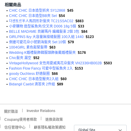
相關商品
•
CHIC CHIC 日本造型抓夾 SY12868
$45
•
CHIC CHIC 日本造型BB夾 Set
$54
•
더센토르半人馬回形針髮夾 TC21SSAC02
$883
•
小麥購物 造型鯊魚夾/交叉夾 D006 18g 5個
$33
•
BELLE MADAME 貝麗瑪丹 編織髮束 2個 3包
$84
•
GIRLPINS Itzy 大容量無接縫髮圈 100入組 1440
$123
•
側邊可愛花朵小號劉海髮夾 Set 10個
$79
•
1004GIRL 素色鬆緊髮帶
$63
•
Wedding K婚禮髮飾韓服頭飾後戴婚禮髮夾
$176
•
Chic髮夾 漏空
$52
•
VintageHollywood 女性用夏威夷花朵髮夾 VH2336HB002B
$503
•
Fashion Flow Fancy 可愛中型鯊魚夾 2入
$153
•
goody Ouchless 舒適髮圈
$66
•
CHIC CHIC 日本造型壓夾2入組
$60
•
Bidangil Caebit 滴答夾 2件組
$89
Investor Relations
關於酷澎
Coupang使用者條款
退換貨政策
信任管理中心
顧客隱私權政策通知
Global Site