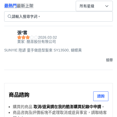
最熱門
最新上架
所有星級
張*雲
2026.03.02
賣家: 酷澎股份有限公司
SUNYIE 陞諺 童手做造型髮束 SY13500, 蝴蝶黃
檢舉
商品諮詢
諮詢
購買的商品
取消/退貨請在我的酷澎購買記錄中申請
。
商品咨詢及評價板塊不處理取消或退貨事宜，請聯絡客