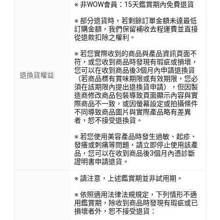
※ 非WOW會員：15天鑑賞期內免費退貨
※ 部分退貨時，若剩餘訂單金額未達最低
訂購金額，我們保留補收去程運費並直接
從退款扣除之權利。
※ 若您實際收到的商品與產品資訊頁面不
符，或您收到商品時發現有瑕疵或損壞，
您可以在收到商品後3個月內申請退換貨
退換貨權益
（若商品標有賞味期限或有效期限，您必
須在該期限內提出退換貨申請），但因製
造商修改商品包裝導致頁面顯示內容與實
際商品不一致，或因螢幕設定或拍攝條件
不同導致商品圖片與實際產品略有差異
者，恕不接受退換貨。
※ 若您使用美容產品時發生過敏、起疹、
發癢或刺痛等問題，請立即停止使用該產
品，您可以在收到商品後3個月內憑診斷
證明書申請退貨。
※ 請注意，上述鑑賞期並非試用期。
※ 依照適用法律法規規定，下列情形不適
用鑑賞期，除收到商品時發現有瑕疵或已
損壞者外，恕不接受退貨：