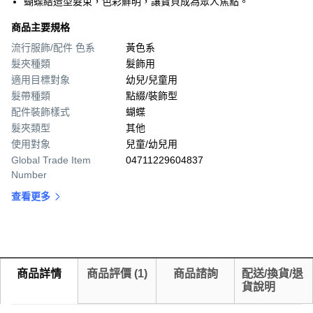
蝴蝶結造型髮束，色彩鮮明，讓寶貝成為眾人焦點。
商品主要規格
流行服飾/配件 色系
黃色系
髮夾種類
髮飾用
適用目標對象
幼兒/兒童用
髮帶種類
點綴/裝飾型
配件裝飾樣式
蝴蝶
髮夾類型
其他
使用對象
兒童/幼兒用
Global Trade Item
04711229604837
Number
查看更多
商品詳情
商品評價
(
1
)
商品諮詢
配送/換貨/退
貨說明