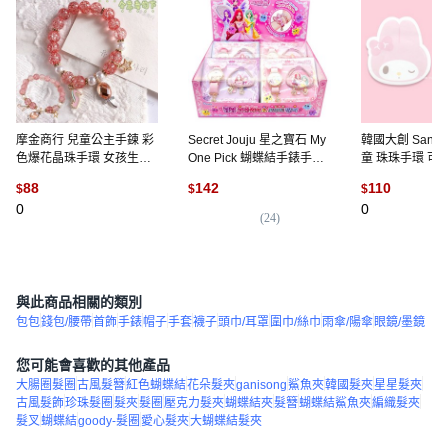
摩金商行 兒童公主手鍊 彩
Secret Jouju 星之寶石 My
韓國大創 Sanri
色爆花晶珠手環 女孩生日
One Pick 蝴蝶結手錶手鍊
童 珠珠手環 可
禮物
組
88
142
110
$
$
$
0
0
(
24
)
與此商品相關的類別
包包
錢包/腰帶
首飾
手錶
帽子
手套
襪子
頭巾/耳罩
圍巾/絲巾
雨傘/陽傘
眼鏡/墨鏡
您可能會喜歡的其他產品
大腸圈髮圈
古風髮簪
紅色蝴蝶結
花朵髮夾
ganisong
鯊魚夾
韓國髮夾
星星髮夾
古風髮飾
珍珠髮圈
髮夾
髮圈
壓克力髮夾
蝴蝶結夾
髮簪
蝴蝶結鯊魚夾
編織髮夾
髮叉
蝴蝶結
goody-髮圈
愛心髮夾
大蝴蝶結髮夾