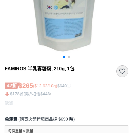
FAMIROS 半乳寡糖粉, 210g, 1包
$265
42折
($12.62/10g)
$640
$178
$443
首購折扣價
缺貨
免運費
(購買火箭跨境商品達 $690 時)
每份重量 × 數量