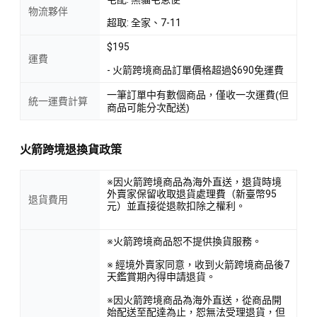
物流夥伴
超取: 全家、7-11
$195
運費
- 火箭跨境商品訂單價格超過$690免運費
一筆訂單中有數個商品，僅收一次運費(但
統一運費計算
商品可能分次配送)
火箭跨境退換貨政策
※因火箭跨境商品為海外直送，退貨時境
外賣家保留收取退貨處理費（新臺幣95
退貨費用
元）並直接從退款扣除之權利。
※火箭跨境商品恕不提供換貨服務。
※ 經境外賣家同意，收到火箭跨境商品後7
天鑑賞期內得申請退貨。
※因火箭跨境商品為海外直送，從商品開
始配送至配達為止，恕無法受理退貨，但