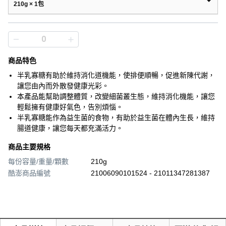
210g × 1包
商品特色
半乳寡糖有助於維持消化道機能，使排便順暢，促進新陳代謝，
讓您由內而外散發健康光彩。
本產品能幫助調整體質，改變細菌叢生態，維持消化機能，讓您
輕鬆擁有健康好氣色，告別煩惱。
半乳寡糖能作為益生菌的食物，有助於益生菌在體內生長，維持
腸道健康，讓您每天都充滿活力。
商品主要規格
每份容量/重量/顆數
210g
酷澎商品編號
21006090101524 - 21011347281387