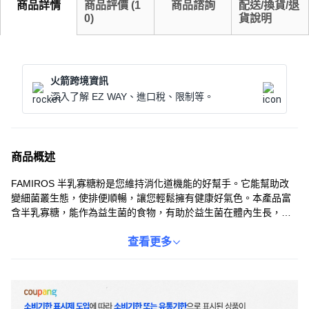
商品詳情
商品評價
(
1
商品諮詢
配送/換貨/退
0
)
貨說明
火箭跨境資訊
深入了解 EZ WAY、進口稅、限制等。
商品概述
FAMIROS 半乳寡糖粉是您維持消化道機能的好幫手。它能幫助改
變細菌叢生態，使排便順暢，讓您輕鬆擁有健康好氣色。本產品富
含半乳寡糖，能作為益生菌的食物，有助於益生菌在體內生長，維
持腸道健康。每日食用，讓您由內而外散發健康光彩，告別煩惱。
無論是單獨食用或加入飲品中，都能輕鬆補充所需營養，是您全家
查看更多
大小的健康首選。