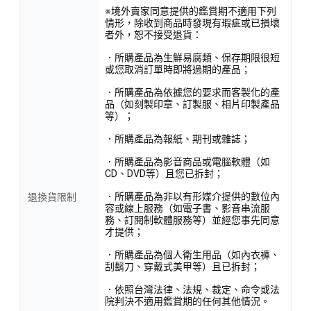
※境外賣家同意提供的鑑賞期不適用下列
情形，除收到商品時發現有瑕疵或已損壞
者外，恕不接受退貨：
．所購產品為生鮮易腐類、保存期限很短
或您取消訂單時即將過期的產品；
．所購產品為依據您的要求而客製化的產
品（如刻製印章、訂製服、相片印製產品
等）；
．所購產品為報紙、期刊或雜誌；
．所購產品為影音商品或電腦軟體（如
CD、DVD等）且您已拆封；
．所購產品為非以有形媒介提供的數位內
退換貨限制
容或線上服務（如電子書、影音串流服
務、訂閱制軟體服務等）並經您事先同意
才提供；
．所購產品為個人衛生用品（如內衣褲、
刮鬍刀、穿戴式美甲等）且已拆封；
．依照台灣法律、法規、裁定、命令或法
院判決不適用鑑賞期的任何其他情況。