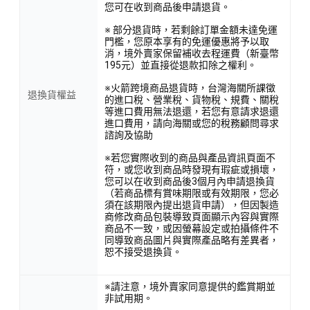
您可在收到商品後申請退貨。
※ 部分退貨時，若剩餘訂單金額未達免運
門檻，您原本享有的免運優惠將予以取
消，境外賣家保留補收去程運費（新臺幣
195元）並直接從退款扣除之權利。
※火箭跨境商品退貨時，台灣海關所課徵
退換貨權益
的進口稅、營業稅、貨物稅、規費、關稅
等進口費用無法退還，若您有意請求退還
進口費用，請向海關或您的稅務顧問尋求
諮詢及協助
※若您實際收到的商品與產品資訊頁面不
符，或您收到商品時發現有瑕疵或損壞，
您可以在收到商品後3個月內申請退換貨
（若商品標有賞味期限或有效期限，您必
須在該期限內提出退貨申請），但因製造
商修改商品包裝導致頁面顯示內容與實際
商品不一致，或因螢幕設定或拍攝條件不
同導致商品圖片與實際產品略有差異者，
恕不接受退換貨。
※請注意，境外賣家同意提供的鑑賞期並
非試用期。