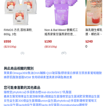
FANGS 方氏 荔枝凍粉,
Non & Bat Weed 便攜式三
無乳糖生椰乳粉
800g, 3包
搖燕麥紫甘藷燕麥奶昔,
漿、椰奶茶、椰
20g, 18個
摩喳喳等多種口味,
550
190
240
$
$
$
子奶茶粉 - 1kg
0
(
$23/100g
)
(
$53/100g
)
(
1
)
(
97
)
與此商品相關的類別
葉黃素
Omega369/魚油
DHA
輔酶 Q10
玻尿酸/膠原蛋白
酵素
甘蔗原素
葡萄糖胺
蜂膠
肌酸
胺基酸
MSM 食用硫磺素
薑黃素
卵磷脂
槲皮素
您可能會喜歡的其他產品
鐘根堂
phytotics必多提斯血橙
real-doctor
bnr17乳酸菌
義美生醫常順軍益生菌頂級保健s
韓國益生菌
鐘根堂益生菌減肥
安寶適益生菌
女性益生菌
300億益生菌
韓國union益生菌
phytotics必多提斯
鍾根堂
葡萄王
lacto益生菌
lactofit益生菌
菌粉
lacto-fit兒童款
chongkundang鍾根堂