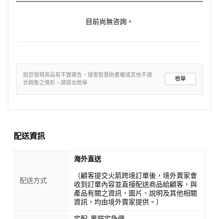
目前尚無咨詢。
如您發現商品有不實廣告、侵害智慧財產權或其他不適
檢舉
合銷售之情形，請提出檢舉
配送資訊
海外直送
（顧客提交火箭跨境訂單後，境外賣家會
配送方式
收到訂單內容並直接配送商品給顧客，與
產品有關之資訊、圖片、說明及其他相關
資訊，均由境外賣家提供。）
宅配: 黑貓宅急便