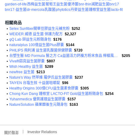
garden-of-life
西梅益生菌
葡萄王益生菌
優沛蕾
bnr-thin減肥益生菌bnr17
bnr17-益生菌
dr-mercola乳酸菌
phytotics
丹麥益生菌
鍾根堂益生菌
lacto-fit
相關商品
•
Selex Sunfiber關華豆膠益生元補充粉
$252
•
WEIDER 威德 益生菌 保護力配方
$2,327
•
gQ Lab 鋅益生元粉隨身包
$176
•
naturalplus 100億益生菌Plus膠囊
$144
•
PHILIPS 飛利浦 益生菌乳酸菌保健膠囊
$720
•
台塑生醫 MD Formula 醫之方 Ca益菌活力鈣複方粉末食品 檸檬風味 奶素可食
$205
•
Vivafit窈窕益生菌膠囊
$807
•
Wish Healthy 益生菌
$289
•
newfree 益生菌
$213
•
Nature's Way 然萃維 羅伊氏益生菌膠囊
$237
•
TAIYEN 台塩生技 十益菌咀嚼錠
$96
•
Healthy Origins 300億CFU益生菌素食膠囊
$305
•
Chong Kun Dang 鍾根堂 LACTO-FIT Gold益生菌粉隨身包
$254
•
Yuhanmedica 優質護理益生菌膠囊
$157
•
NatureSolution 蘋果醋後生元隨身包
$163
Investor Relations
關於酷澎