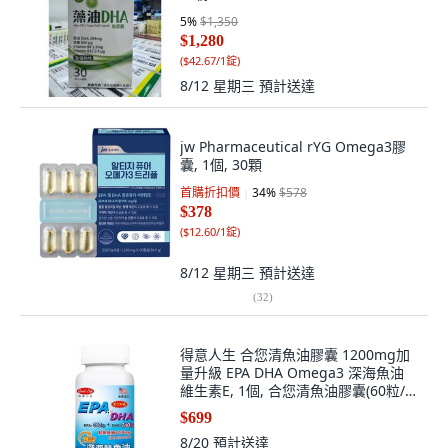
5
%
$1,350
$1,280
(
$42.67/1錠
)
8/12 星期三
預計送達
jw Pharmaceutical rYG Omega3膠
囊, 1個, 30顆
首購折扣價
34
%
$578
$378
(
$12.60/1錠
)
8/12 星期三
預計送達
(
32
)
得意人生 合您清魚油膠囊 1200mg加
量升級 EPA DHA Omega3 深海魚油
維生素E, 1個, 合您清魚油膠囊(60粒/
罐)
$699
8/20
預計送達