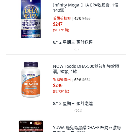
Infinity Mega DHA EPA軟膠囊, 1個,
140顆
首購折扣價
45
%
$455
$247
(
$1.77/1錠
)
8/12 星期三
預計送達
(
6
)
NOW Foods DHA-500雙效加強軟膠
囊, 90顆, 1罐
折扣後價格
62
%
$654
$246
(
$2.73/1錠
)
8/12 星期三
預計送達
(
201
)
YUWA 鹿兒島黑醋DHA+EPA納豆激酶