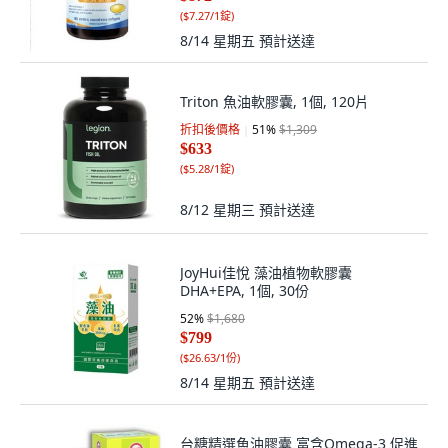
(
$7.27/1錠
)
8/14 星期五
預計送達
Triton 魚油軟膠囊, 1個, 120片
折扣後價格
51
%
$1,309
$633
(
$5.28/1錠
)
8/12 星期三
預計送達
JoyHui佳悅 藻油植物軟膠囊
DHA+EPA, 1個, 30份
52
%
$1,680
$799
(
$26.63/1份
)
8/14 星期五
預計送達
台糖精選魚油膠囊 富含Omega-3 促進