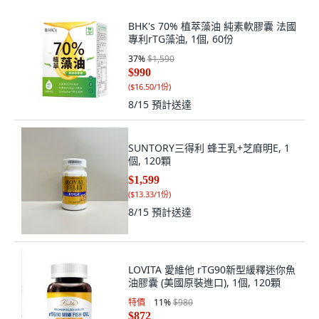
BHK's 70% 植萃藻油 純素軟膠囊 法國
專利rTG藻油, 1個, 60份
37
%
$1,590
$990
(
$16.50/1份
)
8/15
預計送達
SUNTORY三得利 蜂王乳+芝麻明E, 1
個, 120顆
$1,599
(
$13.33/1份
)
8/15
預計送達
LOVITA 愛維他 rTG90新型緩釋迷你魚
油膠囊 (美國原裝進口), 1個, 120顆
特價
11
%
$980
$872