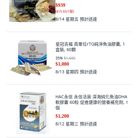
$939
(
$15.65/1錠
)
8/14 星期五
預計送達
皇冠吉福 高單位rTG純淨魚油膠囊, 1
盒裝, 60顆
35
%
$1,680
$1,080
8/13 星期四
預計送達
HAC永信 永信活泉 深海純化魚油DHA
軟膠囊 60粒 促進健康的營養補充劑, 1
個
$1,200
8/12 星期三
預計送達