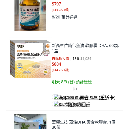
$797
(
$13.28/1份
)
8/20
預計送達
新高單位純化魚油 軟膠囊 DHA, 60顆,
1盒
首購折扣價
18
%
$1,084
$884
(
$14.73/1錠
)
明天 8/9 (日)
預計送達
(
1
)
满 $1,500 再省 $75 (王道卡)
$27 酷澎幣回饋
華耀生技 藻油DHA 素食軟膠囊, 1個,
30份