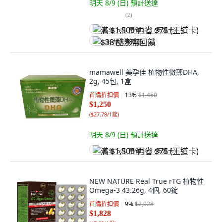
明天 8/9 (日)
預計送達
(
2
)
满 $1,500 再省 $75 (王道卡)
$38 酷澎幣回饋
mamawell 美孕佳 植物性微藻DHA,
2g, 45包, 1盒
首購折扣價
13
%
$1,450
$1,250
(
$27.78/1錠
)
明天 8/9 (日)
預計送達
满 $1,500 再省 $75 (王道卡)
NEW NATURE Real True rTG 植物性
Omega-3 43.26g, 4個, 60錠
首購折扣價
9
%
$2,028
$1,828