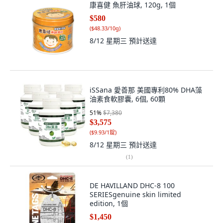
康喜健 魚肝油球, 120g, 1個
$580
(
$48.33/10g
)
8/12 星期三
預計送達
iSSana 愛善那 美國專利80% DHA藻
油素食軟膠囊, 6個, 60顆
51
%
$7,380
$3,575
(
$9.93/1錠
)
8/12 星期三
預計送達
(
1
)
DE HAVILLAND DHC-8 100
SERIESgenuine skin limited
edition, 1個
$1,450