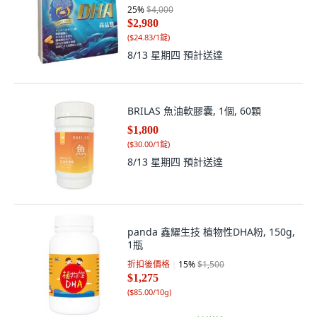
25
%
$4,000
$2,980
(
$24.83/1錠
)
8/13 星期四
預計送達
BRILAS 魚油軟膠囊, 1個, 60顆
$1,800
(
$30.00/1錠
)
8/13 星期四
預計送達
panda 鑫耀生技 植物性DHA粉, 150g,
1瓶
折扣後價格
15
%
$1,500
$1,275
(
$85.00/10g
)