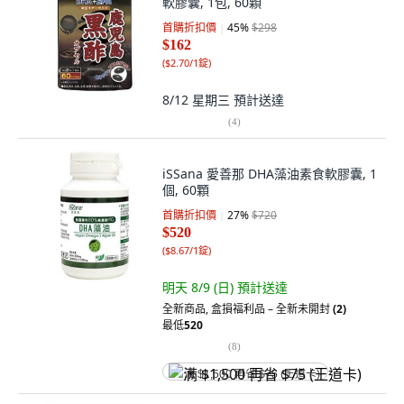
軟膠囊, 1包, 60顆
首購折扣價
45
%
$298
$162
(
$2.70/1錠
)
8/12 星期三
預計送達
(
4
)
iSSana 愛善那 DHA藻油素食軟膠囊, 1
個, 60顆
首購折扣價
27
%
$720
$520
(
$8.67/1錠
)
明天 8/9 (日)
預計送達
全新商品
,
盒損福利品 – 全新未開封
(2)
最低
520
(
8
)
满 $1,500 再省 $75 (王道卡)