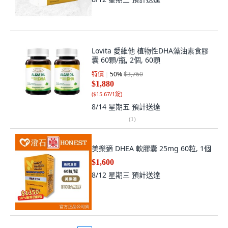
Lovita 愛維他 植物性DHA藻油素食膠
囊 60顆/瓶, 2個, 60顆
特價
50
%
$3,760
$1,880
(
$15.67/1錠
)
8/14 星期五
預計送達
(
1
)
美樂適 DHEA 軟膠囊 25mg 60粒, 1個
$1,600
8/12 星期三
預計送達