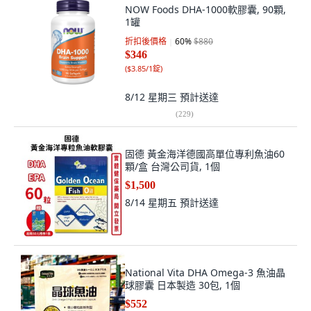
NOW Foods DHA-1000軟膠囊, 90顆,
1罐
折扣後價格
60
%
$880
$346
(
$3.85/1錠
)
8/12 星期三
預計送達
(
229
)
固德 黃金海洋德國高單位專利魚油60
顆/盒 台灣公司貨, 1個
$1,500
8/14 星期五
預計送達
National Vita DHA Omega-3 魚油晶
球膠囊 日本製造 30包, 1個
$552