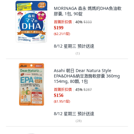
MORINAGA 森永 媽媽的DHA魚油軟
膠囊, 1包, 90錠
首購折扣價
40
%
$333
$199
(
$2.21/1錠
)
8/12 星期三
預計送達
(
1
)
Asahi 朝日 Dear Natura Style
EPA&DHA&納豆激酶軟膠囊 360mg
154mg, 80顆, 1包
首購折扣價
45
%
$287
$156
(
$1.95/1錠
)
8/12 星期三
預計送達
(
28
)