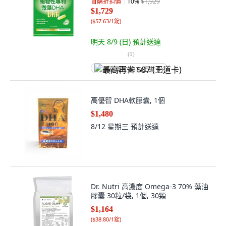
首購折扣價
10
%
$1,929
$1,729
(
$57.63/1錠
)
明天 8/9 (日)
預計送達
(
1
)
最高再省 $87 (王道卡)
高優智 DHA軟膠囊, 1個
$1,480
8/12 星期三
預計送達
Dr. Nutri 高濃度 Omega-3 70% 藻油
膠囊 30粒/袋, 1個, 30顆
$1,164
(
$38.80/1錠
)