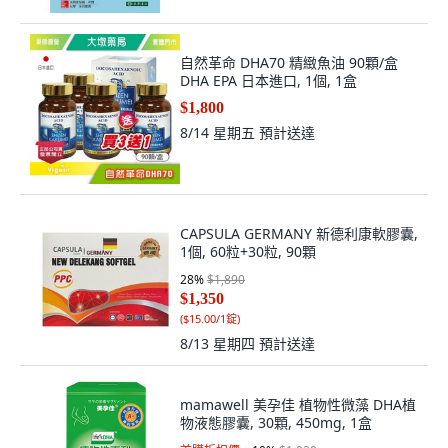
自然革命 DHA70 精緻魚油 90顆/盒
DHA EPA 日本進口, 1個, 1盒
$1,800
8/14 星期五
預計送達
CAPSULA GERMANY 新德利康軟膠囊,
1個, 60粒+30粒, 90顆
28
%
$1,890
$1,350
(
$15.00/1錠
)
8/13 星期四
預計送達
mamawell 美孕佳 植物性微藻 DHA植
物液態膠囊, 30顆, 450mg, 1盒