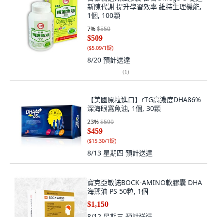
新陳代謝 提升學習效率 維持生理機能,
1個, 100顆
7
%
$550
$509
(
$5.09/1錠
)
8/20
預計送達
(
1
)
【美國原粒進口】rTG高濃度DHA86%
深海眼窩魚油, 1個, 30顆
23
%
$599
$459
(
$15.30/1錠
)
8/13 星期四
預計送達
寶克亞敏諾BOCK-AMINO軟膠囊 DHA
海藻油 PS 50粒, 1個
$1,150
8/12 星期三
預計送達