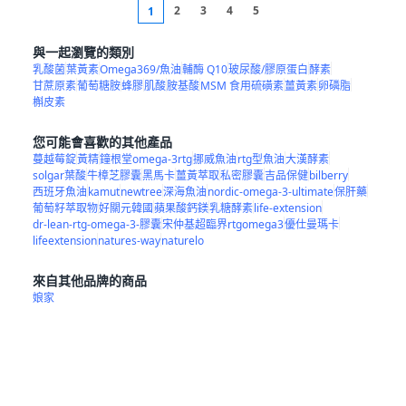
2
3
4
5
1
與一起瀏覽的類別
乳酸菌
葉黃素
Omega369/魚油
輔酶 Q10
玻尿酸/膠原蛋白
酵素
甘蔗原素
葡萄糖胺
蜂膠
肌酸
胺基酸
MSM 食用硫磺素
薑黃素
卵磷脂
槲皮素
您可能會喜歡的其他產品
蔓越莓錠
黃精
鐘根堂omega-3rtg
挪威魚油
rtg型魚油
大漢酵素
solgar葉酸
牛樟芝膠囊
黑馬卡
薑黃萃取
私密膠囊
吉品保健
bilberry
西班牙魚油
kamut
newtree
深海魚油
nordic-omega-3-ultimate
保肝藥
葡萄籽萃取物
好關元韓國
蘋果酸鈣鎂
乳糖酵素
life-extension
dr-lean-rtg-omega-3-膠囊
宋仲基超臨界rtgomega3
優仕曼瑪卡
lifeextension
natures-way
naturelo
來自其他品牌的商品
娘家