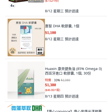
(
$7.62/1份
)
8/12 星期三
預計送達
惠智 DHA 軟膠囊, 1個
$1,100
8/12 星期三
預計送達
Huaxin 康貝健魚油 (85% Omega-3)
西班牙進口 軟膠囊, 1個, 30份
特價
33
%
$2,080
$1,380
(
$46.00/1錠
)
8/13 星期四
預計送達
【康心convince】康心思康光漾膠囊