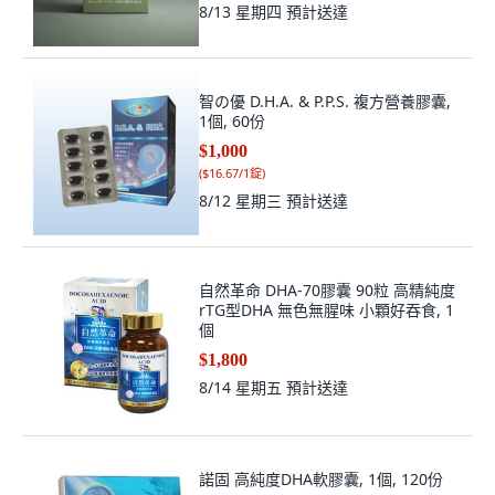
8/13 星期四
預計送達
智の優 D.H.A. & P.P.S. 複方營養膠囊,
1個, 60份
$1,000
(
$16.67/1錠
)
8/12 星期三
預計送達
自然革命 DHA-70膠囊 90粒 高精純度
rTG型DHA 無色無腥味 小顆好吞食, 1
個
$1,800
8/14 星期五
預計送達
諾固 高純度DHA軟膠囊, 1個, 120份