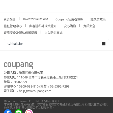
Investor Relations
關於酷澎
Coupang使用者條款
退換貨政策
信任管理中心
顧客隱私權政策通知
安心購物
資訊安全
資訊安全及隱私保護認證
加入酷澎商城
Global Site
公司名稱：酷澎股份有限公司
聯繫地址：11049 台北市信義區信義路五段7號13樓之1
統編：91002999
客服中心：0809-088-810 (免費) / 02-5592-7298
電子郵件：help_tw@coupang.com
©Coupang Taiwan Co., Ltd. 保留所有權利。
本網站上顯示的所有商標、標誌和服務標誌均為酷澎股份有限公司和/或其在美國和其
他國家/地區註冊之關聯公司之所屬財產。