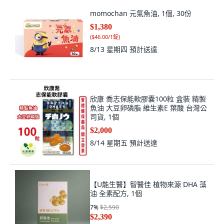
momochan 元氣魚油, 1個, 30份
$1,380
(
$46.00/1錠
)
8/13 星期四
預計送達
欣康 喬志保能軟膠囊100粒 盒裝 精製
魚油 大豆卵磷脂 維生素E 葉酸 台灣公
司貨, 1個
$2,000
8/14 星期五
預計送達
【U能生醫】智醫佳 植物來源 DHA 藻
油 全素配方, 1個
7
%
$2,590
$2,390