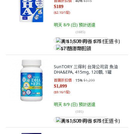
首購折扣價
40
%
$315
$189
(
$2.10/1錠
)
明天 8/9 (日)
預計送達
(
1685
)
满 $1,500 再省 $75 (王道卡)
$7 酷澎幣回饋
SunTORY 三得利 台灣公司貨 魚油
DHA&EPA, 415mg, 120顆, 1罐
首購折扣價
15
%
$1,299
$1,099
(
$9.16/1錠
)
明天 8/9 (日)
預計送達
(
101
)
满 $1,500 再省 $75 (王道卡)