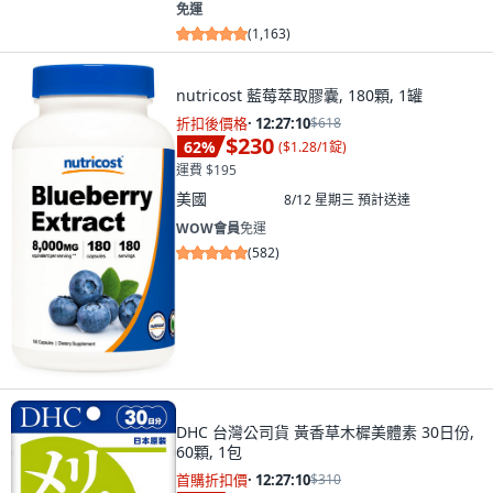
免運
(
1,163
)
nutricost 藍莓萃取膠囊, 180顆, 1罐
折扣後價格
·
12:27:09
$618
$230
62
%
(
$1.28/1錠
)
運費 $195
美國
8/12 星期三
預計送達
WOW會員
免運
(
582
)
DHC 台灣公司貨 黃香草木樨美體素 30日份,
60顆, 1包
首購折扣價
·
12:27:09
$310