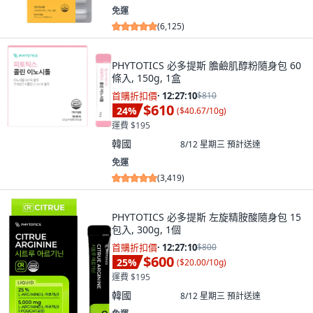
免運
(
6,125
)
PHYTOTICS 必多提斯 膽鹼肌醇粉隨身包 60
條入, 150g, 1盒
首購折扣價
·
12:27:09
$810
$610
24
%
(
$40.67/10g
)
運費 $195
韓國
8/12 星期三
預計送達
免運
(
3,419
)
PHYTOTICS 必多提斯 左旋精胺酸隨身包 15
包入, 300g, 1個
首購折扣價
·
12:27:09
$800
$600
25
%
(
$20.00/10g
)
運費 $195
韓國
8/12 星期三
預計送達