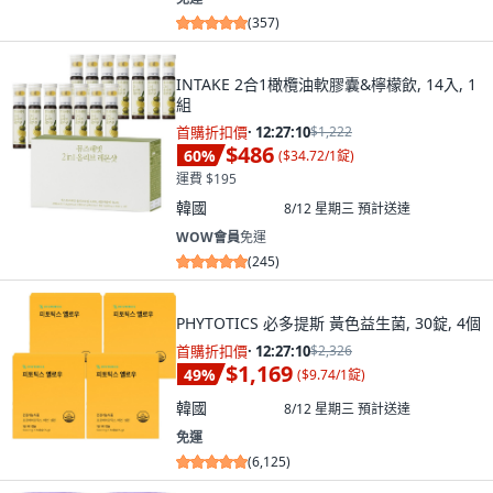
(
357
)
INTAKE 2合1橄欖油軟膠囊&檸檬飲, 14入, 1
組
首購折扣價
·
12:27:09
$1,222
$486
60
%
(
$34.72/1錠
)
運費 $195
韓國
8/12 星期三
預計送達
WOW會員
免運
(
245
)
PHYTOTICS 必多提斯 黃色益生菌, 30錠, 4個
首購折扣價
·
12:27:09
$2,326
$1,169
49
%
(
$9.74/1錠
)
韓國
8/12 星期三
預計送達
免運
(
6,125
)