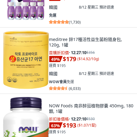
韓國
8/12 星期三
預計送達
免運
(
1,730
)
meditree 鋅17種活性益生菌粉隨身包,
120g, 1罐
首購折扣價
·
12:27:09
$356
$179
49
%
(
$14.92/10g
)
運費 $195
韓國
8/12 星期三
預計送達
WOW會員
免運
(
6,033
)
NOW Foods 南非醉茄植物膠囊 450mg, 180
顆, 1罐
折扣後價格
·
12:27:09
$530
$193
63
%
(
$1.07/1錠
)
運費 $195