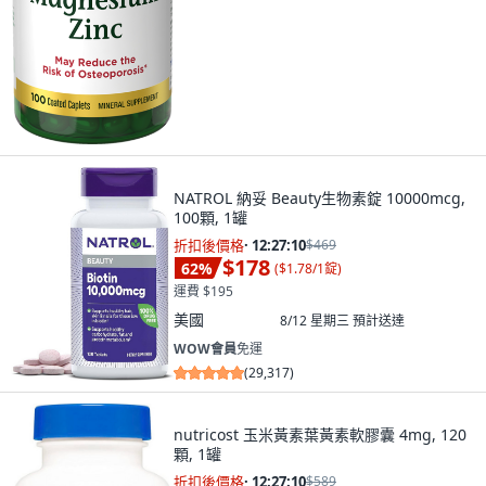
NATROL 納妥 Beauty生物素錠 10000mcg,
100顆, 1罐
折扣後價格
·
12:27:09
$469
$178
62
%
(
$1.78/1錠
)
運費 $195
美國
8/12 星期三
預計送達
WOW會員
免運
(
29,317
)
nutricost 玉米黃素葉黃素軟膠囊 4mg, 120
顆, 1罐
折扣後價格
·
12:27:09
$589