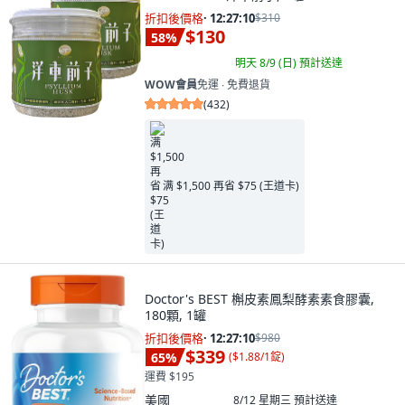
折扣後價格
·
12:27:09
$310
$130
58
%
明天 8/9 (日)
預計送達
WOW會員
免運 ∙ 免費退貨
(
432
)
满 $1,500 再省 $75 (王道卡)
Doctor's BEST 槲皮素鳳梨酵素素食膠囊,
180顆, 1罐
折扣後價格
·
12:27:09
$980
$339
65
%
(
$1.88/1錠
)
運費 $195
美國
8/12 星期三
預計送達