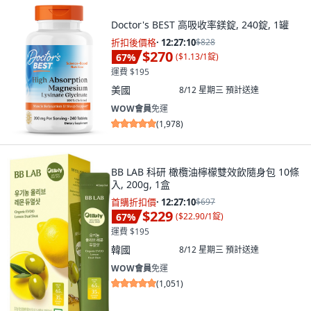
Doctor's BEST 高吸收率鎂錠, 240錠, 1罐
折扣後價格
·
12:27:09
$828
$270
67
%
(
$1.13/1錠
)
運費 $195
美國
8/12 星期三
預計送達
WOW會員
免運
(
1,978
)
BB LAB 科研 橄欖油檸檬雙效飲隨身包 10條
入, 200g, 1盒
首購折扣價
·
12:27:09
$697
$229
67
%
(
$22.90/1錠
)
運費 $195
韓國
8/12 星期三
預計送達
WOW會員
免運
(
1,051
)