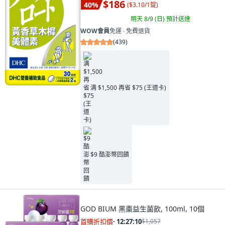
$186
40
%
(
$3.10/1錠
)
明天 8/9 (日)
預計送達
WOW會員
免運 ∙ 免費退貨
(
439
)
满 $1,500 再省 $75 (王道卡)
$9 酷澎幣回饋
GOD BIUM 黑棗益生菌飲, 100ml, 10個
首購折扣價
·
12:27:09
$1,057