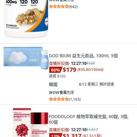
(
642
)
GOD BIUM 益生元飲品, 100ml, 5個
首購折扣價
·
12:27:09
$528
$179
66
%
(
$35.80/100ml
)
運費 $195
韓國
8/12 星期三
預計送達
WOW會員
免運
(
1,163
)
FOODOLOGY 植物萃取補充錠, 60錠, 3個,
60錠
首購折扣價
·
12:27:09
$1,517
$1,317
13
%
(
$7.32/1錠
)