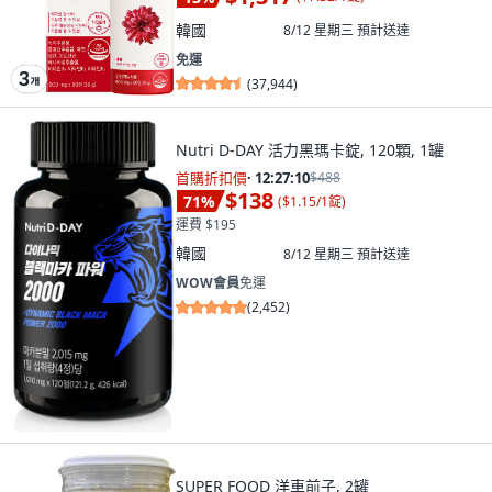
韓國
8/12 星期三
預計送達
免運
(
37,944
)
Nutri D-DAY 活力黑瑪卡錠, 120顆, 1罐
首購折扣價
·
12:27:09
$488
$138
71
%
(
$1.15/1錠
)
運費 $195
韓國
8/12 星期三
預計送達
WOW會員
免運
(
2,452
)
SUPER FOOD 洋車前子, 2罐