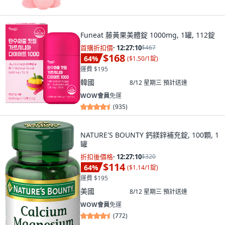
Funeat 藤黃果美體錠 1000mg, 1罐, 112錠
首購折扣價
·
12:27:09
$467
$168
64
%
(
$1.50/1錠
)
運費 $195
韓國
8/12 星期三
預計送達
WOW會員
免運
(
935
)
NATURE'S BOUNTY 鈣鎂鋅補充錠, 100顆, 1
罐
折扣後價格
·
12:27:09
$320
$114
64
%
(
$1.14/1錠
)
運費 $195
美國
8/12 星期三
預計送達
WOW會員
免運
(
772
)