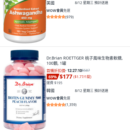
美國
8/12 星期三
預計送達
WOW會員
免運
(
979
)
Dr.Brian ROETTGER 桃子風味生物素軟糖,
100顆, 1罐
首購折扣價
·
12:27:09
$587
$177
69
%
(
$1.77/1錠
)
運費 $195
韓國
8/12 星期三
預計送達
WOW會員
免運
(
1,359
)