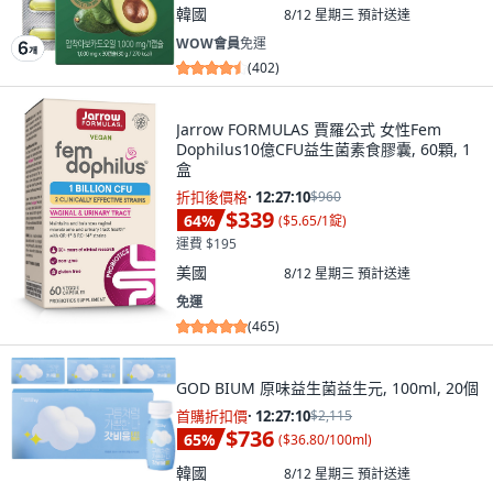
韓國
8/12 星期三
預計送達
WOW會員
免運
(
402
)
Jarrow FORMULAS 賈羅公式 女性Fem
Dophilus10億CFU益生菌素食膠囊, 60顆, 1
盒
折扣後價格
·
12:27:09
$960
$339
64
%
(
$5.65/1錠
)
運費 $195
美國
8/12 星期三
預計送達
免運
(
465
)
GOD BIUM 原味益生菌益生元, 100ml, 20個
首購折扣價
·
12:27:09
$2,115
$736
65
%
(
$36.80/100ml
)
韓國
8/12 星期三
預計送達