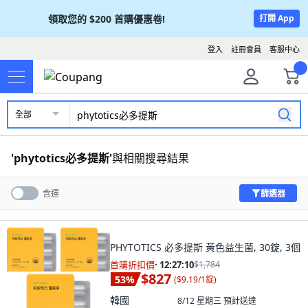
領取您的
$200
首購優惠卷!
打開 App
登入
註冊會員
客服中心
全部
'
phytotics必多提斯
'
與相關搜尋結果
篩選器
含運
PHYTOTICS 必多提斯 黃色益生菌, 30錠, 3個
首購折扣價
·
12:27:09
$1,784
$827
53
%
(
$9.19/1錠
)
韓國
8/12 星期三
預計送達