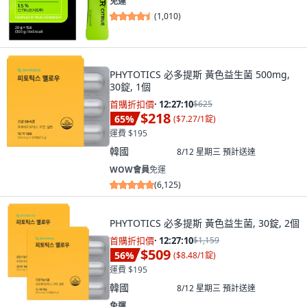
免運
(
1,010
)
PHYTOTICS 必多提斯 黃色益生菌 500mg,
30錠, 1個
首購折扣價
·
12:27:09
$625
$218
65
%
(
$7.27/1錠
)
運費 $195
韓國
8/12 星期三
預計送達
WOW會員
免運
(
6,125
)
PHYTOTICS 必多提斯 黃色益生菌, 30錠, 2個
首購折扣價
·
12:27:09
$1,159
$509
56
%
(
$8.48/1錠
)
運費 $195
韓國
8/12 星期三
預計送達
免運