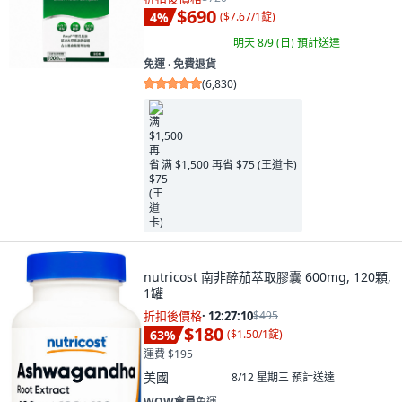
$690
4
%
(
$7.67/1錠
)
明天 8/9 (日)
預計送達
免運 ∙ 免費退貨
(
6,830
)
满 $1,500 再省 $75 (王道卡)
nutricost 南非醉茄萃取膠囊 600mg, 120顆,
1罐
折扣後價格
·
12:27:09
$495
$180
63
%
(
$1.50/1錠
)
運費 $195
美國
8/12 星期三
預計送達
WOW會員
免運