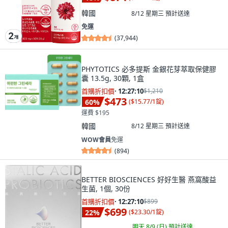
韓國
8/12 星期三
預計送達
免運
(
37,944
)
PHYTOTICS 必多提斯 金銀花芽萃取保健膠
囊 13.5g, 30顆, 1盒
首購折扣價
·
12:27:09
$1,210
$473
60
%
(
$15.77/1錠
)
運費 $195
韓國
8/12 星期三
預計送達
WOW會員
免運
(
894
)
BETTER BIOSCIENCES 好好生醫 燕窩酸益
生菌, 1個, 30份
首購折扣價
·
12:27:09
$899
$699
22
%
(
$23.30/1錠
)
明天 8/9 (日)
預計送達