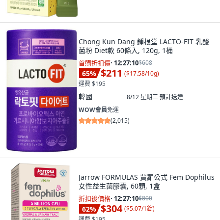
Chong Kun Dang 鍾根堂 LACTO-FIT 乳酸
菌粉 Diet款 60條入, 120g, 1桶
首購折扣價
·
12:27:09
$608
$211
65
%
(
$17.58/10g
)
運費 $195
韓國
8/12 星期三
預計送達
WOW會員
免運
(
2,015
)
Jarrow FORMULAS 賈羅公式 Fem Dophilus
女性益生菌膠囊, 60顆, 1盒
折扣後價格
·
12:27:09
$800
$304
62
%
(
$5.07/1錠
)
運費 $195