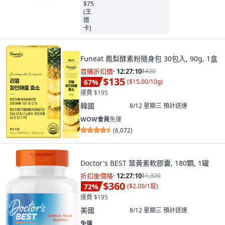
Funeat 鳳梨酵素粉隨身包 30包入, 90g, 1盒
首購折扣價
·
12:27:09
$420
$135
67
%
(
$15.00/10g
)
運費 $195
韓國
8/12 星期三
預計送達
WOW會員
免運
(
6,072
)
Doctor's BEST 葉黃素軟膠囊, 180顆, 1罐
折扣後價格
·
12:27:09
$1,320
$360
72
%
(
$2.00/1錠
)
運費 $195
美國
8/12 星期三
預計送達
免運