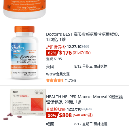
Doctor's BEST 高吸收賴氨酸甘氨酸鎂錠,
120錠, 1罐
折扣後價格
·
12:27:09
$469
$176
62
%
(
$1.47/1錠
)
運費 $195
美國
8/12 星期三
預計送達
WOW會員
免運
(
1,754
)
HEALTH HELPER Maxcut Morosil X體重護
理保健錠, 20顆, 1盒
首購折扣價
·
12:27:09
$1,621
$808
50
%
(
$40.40/1錠
)
韓國
8/12 星期三
預計送達