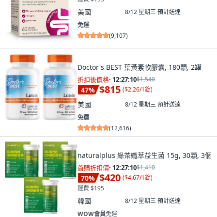
美國
8/12 星期三
預計送達
免運
(
9,107
)
Doctor's BEST 葉黃素軟膠囊, 180顆, 2罐
折扣後價格
·
12:27:09
$1,540
$815
47
%
(
$2.26/1錠
)
美國
8/12 星期三
預計送達
免運
(
12,616
)
naturalplus 綠茶孅萃益生菌 15g, 30顆, 3個
首購折扣價
·
12:27:09
$1,410
$420
70
%
(
$4.67/1錠
)
運費 $195
韓國
8/12 星期三
預計送達
WOW會員
免運