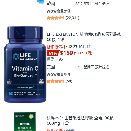
韓國
8/12 星期三
預計送達
WOW會員
免運
(
22,341
)
LIFE EXTENSION 維他命C&槲皮素磷脂錠,
60顆, 1罐
折扣後價格
·
12:27:09
$417
$159
61
%
(
$2.65/1錠
)
運費 $195
美國
8/12 星期三
預計送達
WOW會員
免運
(
59
)
達摩本草 山苦瓜胜肽膠囊 全素, 90顆,
600mg, 1盒
折扣後價格
$720