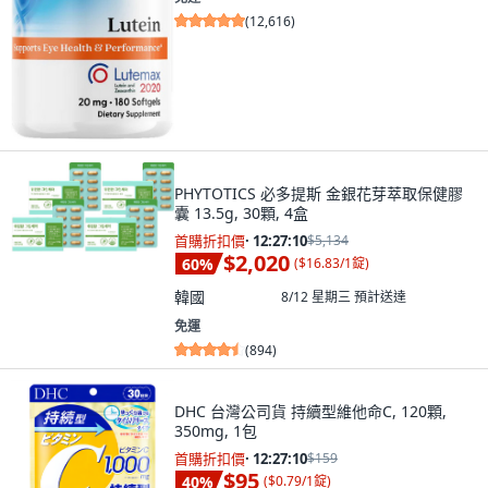
(
12,616
)
PHYTOTICS 必多提斯 金銀花芽萃取保健膠
囊 13.5g, 30顆, 4盒
首購折扣價
·
12:27:09
$5,134
$2,020
60
%
(
$16.83/1錠
)
韓國
8/12 星期三
預計送達
免運
(
894
)
DHC 台灣公司貨 持續型維他命C, 120顆,
350mg, 1包
首購折扣價
·
12:27:09
$159
$95
40
%
(
$0.79/1錠
)