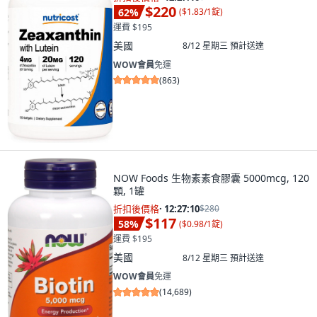
$220
62
%
(
$1.83/1錠
)
運費 $195
美國
8/12 星期三
預計送達
WOW會員
免運
(
863
)
NOW Foods 生物素素食膠囊 5000mcg, 120
顆, 1罐
折扣後價格
·
12:27:09
$280
$117
58
%
(
$0.98/1錠
)
運費 $195
美國
8/12 星期三
預計送達
WOW會員
免運
(
14,689
)