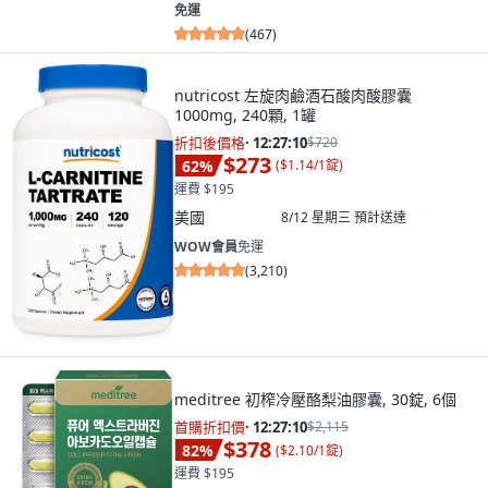
免運
(
467
)
nutricost 左旋肉鹼酒石酸肉酸膠囊
1000mg, 240顆, 1罐
折扣後價格
·
12:27:09
$720
$273
62
%
(
$1.14/1錠
)
運費 $195
美國
8/12 星期三
預計送達
WOW會員
免運
(
3,210
)
meditree 初榨冷壓酪梨油膠囊, 30錠, 6個
首購折扣價
·
12:27:09
$2,115
$378
82
%
(
$2.10/1錠
)
運費 $195