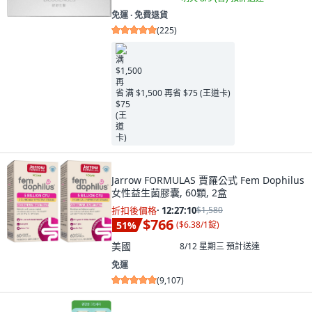
免運 ∙ 免費退貨
(
225
)
满 $1,500 再省 $75 (王道卡)
Jarrow FORMULAS 賈羅公式 Fem Dophilus
女性益生菌膠囊, 60顆, 2盒
折扣後價格
·
12:27:09
$1,580
$766
51
%
(
$6.38/1錠
)
美國
8/12 星期三
預計送達
免運
(
9,107
)