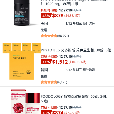
油 1040mg, 180顆, 1罐
折扣後價格
·
12:27:09
$1,694
$878
48
%
(
$4.88/1錠
)
美國
8/12 星期三
預計送達
免運
(
68,791
)
PHYTOTICS 必多提斯 黃色益生菌, 30錠, 5個
首購折扣價
·
12:27:09
$1,712
$1,512
11
%
(
$10.08/1錠
)
韓國
8/12 星期三
預計送達
免運
(
6,125
)
FOODOLOGY 植物萃取補充錠, 60錠, 2個,
60錠
首購折扣價
·
12:27:09
$1,074
$874
18
%
(
$7.28/1錠
)