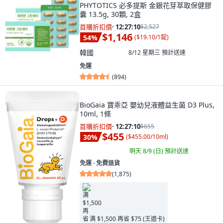
PHYTOTICS 必多提斯 金銀花芽萃取保健膠
囊 13.5g, 30顆, 2盒
首購折扣價
·
12:27:09
$2,527
$1,146
54
%
(
$19.10/1錠
)
韓國
8/12 星期三
預計送達
免運
(
894
)
BioGaia 寶乖亞 嬰幼兒液體益生菌 D3 Plus,
10ml, 1條
首購折扣價
·
12:27:09
$655
$455
30
%
(
$455.00/10ml
)
明天 8/9 (日)
預計送達
免運 ∙ 免費退貨
(
1,875
)
满 $1,500 再省 $75 (王道卡)