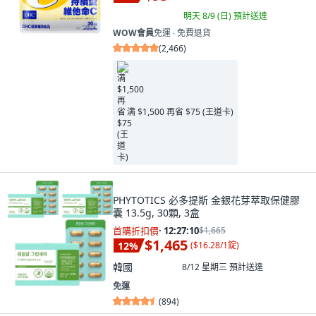
明天 8/9 (日)
預計送達
WOW會員
免運 ∙ 免費退貨
(
2,466
)
满 $1,500 再省 $75 (王道卡)
PHYTOTICS 必多提斯 金銀花芽萃取保健膠
囊 13.5g, 30顆, 3盒
首購折扣價
·
12:27:09
$1,665
$1,465
12
%
(
$16.28/1錠
)
韓國
8/12 星期三
預計送達
免運
(
894
)