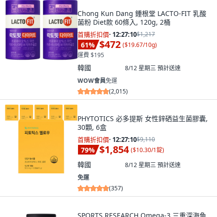
Chong Kun Dang 鍾根堂 LACTO-FIT 乳酸
菌粉 Diet款 60條入, 120g, 2桶
首購折扣價
·
12:27:09
$1,217
$472
61
%
(
$19.67/10g
)
運費 $195
韓國
8/12 星期三
預計送達
WOW會員
免運
(
2,015
)
PHYTOTICS 必多提斯 女性鋅硒益生菌膠囊,
30顆, 6盒
首購折扣價
·
12:27:09
$9,110
$1,854
79
%
(
$10.30/1錠
)
韓國
8/12 星期三
預計送達
免運
(
357
)
SPORTS RESEARCH Omega-3 三重深海魚