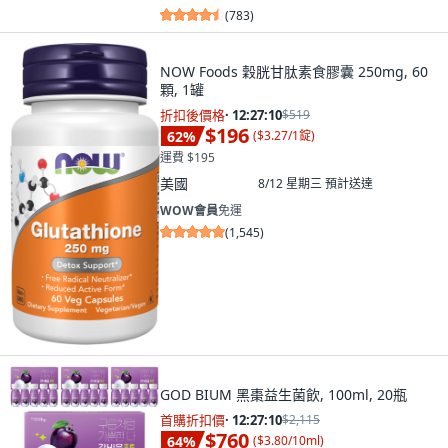
(
783
)
NOW Foods 穀胱甘肽素食膠囊 250mg, 60
顆, 1罐
折扣後價格
·
12:27:09
$519
$196
62
%
(
$3.27/1錠
)
運費 $195
美國
8/12 星期三
預計送達
WOW會員
免運
(
1,545
)
GOD BIUM 黑棗益生菌飲, 100ml, 20瓶
首購折扣價
·
12:27:09
$2,115
$760
64
%
(
$3.80/10ml
)