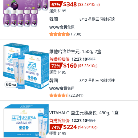
$348
67
%
(
$3.48/10ml
)
運費 $195
韓國
8/12 星期三
預計送達
WOW會員
免運
(
1,730
)
維他哈洛益生元, 150g, 2盒
首購折扣價
·
12:27:09
$587
$160
72
%
(
$5.33/10g
)
運費 $195
韓國
8/12 星期三
預計送達
WOW會員
免運
(
22,341
)
VITAHALO 益生元隨身包, 450g, 1盒
首購折扣價
·
12:27:09
$881
$224
74
%
(
$4.98/10g
)
運費 $195