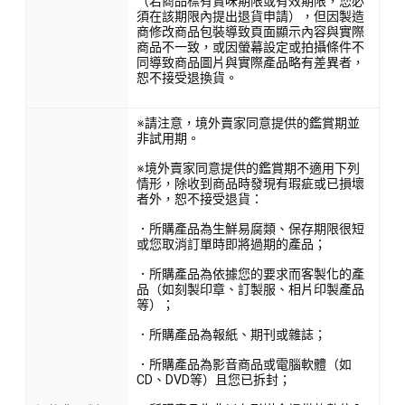
（若商品標有賞味期限或有效期限，您必
須在該期限內提出退貨申請），但因製造
商修改商品包裝導致頁面顯示內容與實際
商品不一致，或因螢幕設定或拍攝條件不
同導致商品圖片與實際產品略有差異者，
恕不接受退換貨。
※請注意，境外賣家同意提供的鑑賞期並
非試用期。
※境外賣家同意提供的鑑賞期不適用下列
情形，除收到商品時發現有瑕疵或已損壞
者外，恕不接受退貨：
．所購產品為生鮮易腐類、保存期限很短
或您取消訂單時即將過期的產品；
．所購產品為依據您的要求而客製化的產
品（如刻製印章、訂製服、相片印製產品
等）；
．所購產品為報紙、期刊或雜誌；
．所購產品為影音商品或電腦軟體（如
CD、DVD等）且您已拆封；