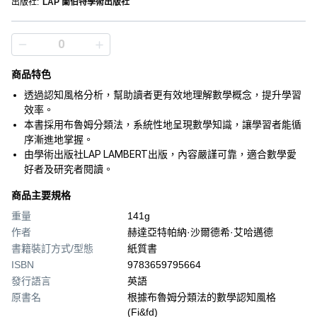
出版社
:
LAP 蘭伯特學術出版社
商品特色
透過認知風格分析，幫助讀者更有效地理解數學概念，提升學習
效率。
本書採用布魯姆分類法，系統性地呈現數學知識，讓學習者能循
序漸進地掌握。
由學術出版社LAP LAMBERT出版，內容嚴謹可靠，適合數學愛
好者及研究者閱讀。
商品主要規格
重量
141g
作者
赫達亞特帕納·沙爾德希·艾哈邁德
書籍裝訂方式/型態
紙質書
ISBN
9783659795664
發行語言
英語
原書名
根據布魯姆分類法的數學認知風格
(Fi&fd)