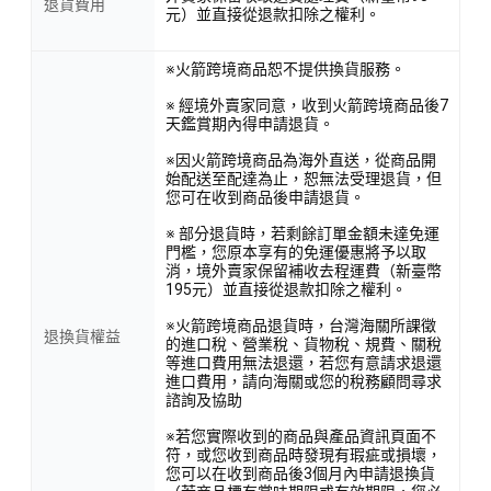
退貨費用
元）並直接從退款扣除之權利。
※火箭跨境商品恕不提供換貨服務。
※ 經境外賣家同意，收到火箭跨境商品後7
天鑑賞期內得申請退貨。
※因火箭跨境商品為海外直送，從商品開
始配送至配達為止，恕無法受理退貨，但
您可在收到商品後申請退貨。
※ 部分退貨時，若剩餘訂單金額未達免運
門檻，您原本享有的免運優惠將予以取
消，境外賣家保留補收去程運費（新臺幣
195元）並直接從退款扣除之權利。
※火箭跨境商品退貨時，台灣海關所課徵
退換貨權益
的進口稅、營業稅、貨物稅、規費、關稅
等進口費用無法退還，若您有意請求退還
進口費用，請向海關或您的稅務顧問尋求
諮詢及協助
※若您實際收到的商品與產品資訊頁面不
符，或您收到商品時發現有瑕疵或損壞，
您可以在收到商品後3個月內申請退換貨