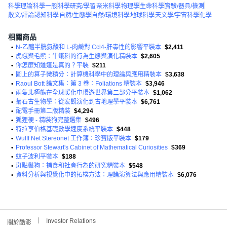
科學理論
科學一般
科學研究/學習
奈米科學
物理學
生命科學
實驗/器具/檢測
散文/評論
認知科學
自然/生態學
自然/環境科學
地球科學
天文學/宇宙科學
化學
相關商品
•
N-乙醯半胱氨酸和 L-肉鹼對 Ccl4-肝毒性的影響平裝本
$2,411
•
虎蛾與毛熊：牛蛾科的行為生態與演化精裝本
$2,605
•
你怎麼知道這是真的？平裝
$211
•
圖上的算子微積分：計算機科學中的理論與應用精裝本
$3,638
•
Raoul Bott 論文集：第 3 卷：Foliations 精裝本
$3,946
•
兩隻北極熊在全球暖化中環遊世界第二部分平裝本
$1,062
•
菊石古生物學：從宏觀演化到古地理學平裝本
$6,761
•
配電手冊第二版精裝
$4,294
•
狐狸梗 - 精裝狗完整選集
$496
•
特拉亨伯格基礎數學速度系統平裝本
$448
•
Wulff Net Stereonet 工作簿：珍寶版平裝本
$179
•
Professor Stewart's Cabinet of Mathematical Curiosities
$369
•
蚊子波利平裝本
$188
•
斑點鬣狗：捕食和社會行為的研究精裝本
$548
•
資料分析與視覺化中的拓樸方法：理論演算法與應用精裝本
$6,076
Investor Relations
關於酷澎