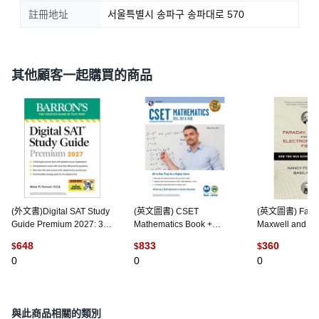
註冊地址
서울특별시 송파구 송파대로 570
其他顧客一起購買的商品
(外文書)Digital SAT Study
(英文圖書) CSET
(英文圖書) Fara
Guide Premium 2027: 3
Mathematics Book +
Maxwell and th
Practice Tests +
Online 平裝版, Research
Electromagnetic
648
833
360
$
$
$
Comprehensive Review
& Education Associ..., 英
How Two Men
0
0
0
+... Paperback, Barrons
文
Revolutionized
Educational Services,
裝版, Prometheu
English
英文
與此商品相關的類別