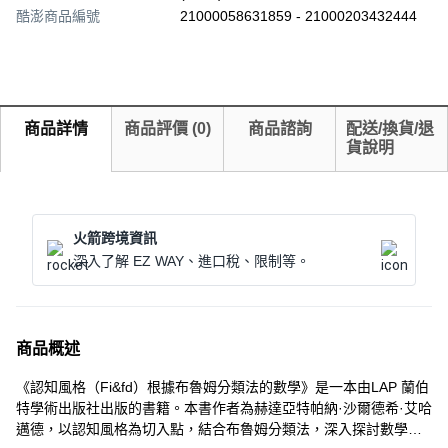
酷澎商品編號
21000058631859 - 21000203432444
商品詳情
商品評價
(
0
)
商品諮詢
配送/換貨/退
貨說明
火箭跨境資訊
深入了解 EZ WAY、進口稅、限制等。
商品概述
《認知風格（Fi&fd）根據布魯姆分類法的數學》是一本由LAP 蘭伯
特學術出版社出版的書籍。本書作者為赫達亞特帕納·沙爾德希·艾哈
邁德，以認知風格為切入點，結合布魯姆分類法，深入探討數學的