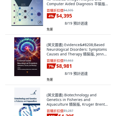
Computer Aided Diagnosis 平裝版,
Academic Press, 英文
首購折扣價
$4,595
$4,395
4
%
8/19
預計送達
免運
(英文圖書) Evidence&#8208;Based
Neurological Disorders: Symptoms
Causes and Therapy 精裝版, Jenny
Stanford Publishing, 英文
首購折扣價
$9,663
$8,981
7
%
8/19
預計送達
免運
(英文圖書) Biotechnology and
Genetics in Fisheries and
Aquaculture 精裝版, Kruger Brentt
Publisher Uk...., 英文
首購折扣價
$5,287