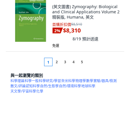
(英文圖書) Zymography: Biological
and Clinical Applications Volume 2
精裝版, Humana, 英文
首購折扣價
$8,510
$8,310
2
%
8/19
預計送達
免運
2
3
4
5
1
與一起瀏覽的類別
科學理論
科學一般
科學研究/學習
奈米科學
物理學
數學
實驗/器具/檢測
散文/評論
認知科學
自然/生態學
自然/環境科學
地球科學
天文學/宇宙科學
化學