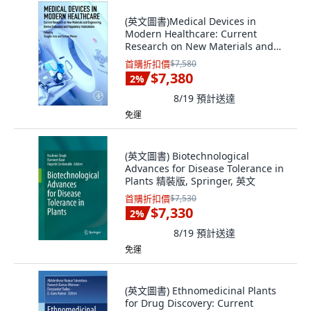
(英文圖書)Medical Devices in
Modern Healthcare: Current
Research on New Materials and
Engi... 平裝版, Academic Press, 英文
首購折扣價
$7,580
$7,380
2
%
8/19
預計送達
免運
(英文圖書) Biotechnological
Advances for Disease Tolerance in
Plants 精裝版, Springer, 英文
首購折扣價
$7,530
$7,330
2
%
8/19
預計送達
免運
(英文圖書) Ethnomedicinal Plants
for Drug Discovery: Current