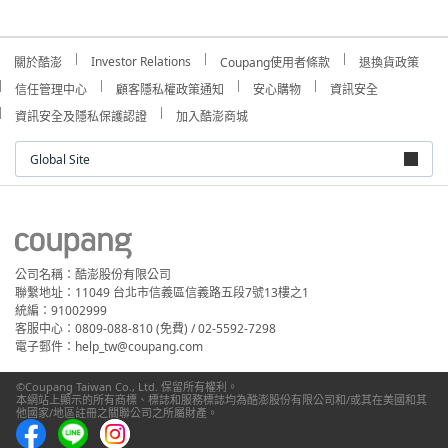
Investor Relations
關於酷澎
Coupang使用者條款
退換貨政策
信任管理中心
顧客隱私權政策通知
安心購物
資訊安全
資訊安全及隱私保護認證
加入酷澎商城
Global Site
公司名稱：酷澎股份有限公司
聯繫地址：11049 台北市信義區信義路五段7號13樓之1
統編：91002999
客服中心：0809-088-810 (免費) / 02-5592-7298
電子郵件：help_tw@coupang.com
©Coupang Taiwan Co., Ltd. 保留所有權利。
本網站上顯示的所有商標、標誌和服務標誌均為酷澎股份有限公司和/或其在美國和其
他國家/地區註冊之關聯公司之所屬財產。