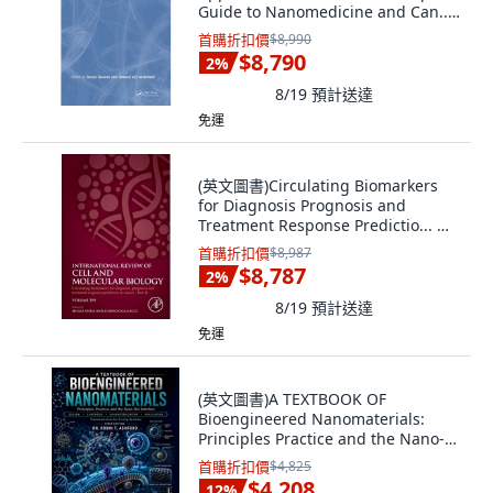
Guide to Nanomedicine and Can...
Hardcover, CRC Press, English
首購折扣價
$8,990
$8,790
2
%
8/19
預計送達
免運
(英文圖書)Circulating Biomarkers
for Diagnosis Prognosis and
Treatment Response Predictio... 精
裝版, Academic Press, 英文
首購折扣價
$8,987
$8,787
2
%
8/19
預計送達
免運
(英文圖書)A TEXTBOOK OF
Bioengineered Nanomaterials:
Principles Practice and the Nano-
Bi... 平裝版, Independently
首購折扣價
$4,825
Published, 英文
$4,208
12
%