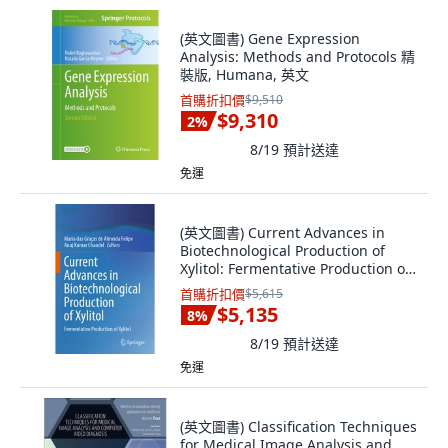
(英文圖書) Gene Expression
Analysis: Methods and Protocols 精
裝版, Humana, 英文
首購折扣價
$9,510
$9,310
2
%
8/19
預計送達
免運
(英文圖書) Current Advances in
Biotechnological Production of
Xylitol: Fermentative Production of
Xylitol 平裝版, Springer, 英文
首購折扣價
$5,615
$5,135
8
%
8/19
預計送達
免運
(英文圖書) Classification Techniques
for Medical Image Analysis and