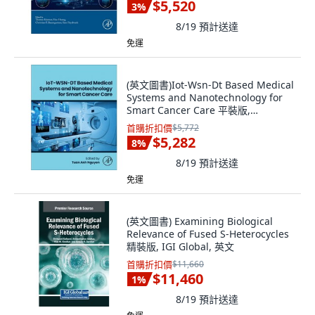
$5,520
3
%
8/19
預計送達
免運
(英文圖書)Iot-Wsn-Dt Based Medical
Systems and Nanotechnology for
Smart Cancer Care 平裝版,
Academic Press, 英文
首購折扣價
$5,772
$5,282
8
%
8/19
預計送達
免運
(英文圖書) Examining Biological
Relevance of Fused S-Heterocycles
精裝版, IGI Global, 英文
首購折扣價
$11,660
$11,460
1
%
8/19
預計送達