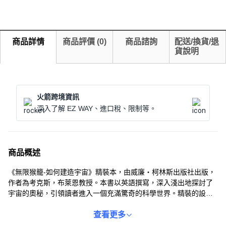
商品詳情
商品評價
(
0
)
商品諮詢
配送/換貨/退
貨說明
火箭跨境資訊
深入了解 EZ WAY、進口稅、限制等。
商品概述
《無限猴籠-如何建造宇宙》精裝本，由威廉‧柯林斯出版社出版，
作者為考克斯，布萊恩教授。本書以英語撰寫，深入淺出地探討了
宇宙的奧秘，引領讀者進入一個充滿驚奇的科學世界。精裝的設計
更增添了閱讀的質感與收藏價值。無論您是科學愛好者，還是對宇
宙充滿好奇，本書都將為您帶來豐富的知識與啟發。透過閱讀本
查看更多
書，您將對宇宙的起源、演化以及未來的發展有更深入的了解。