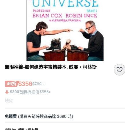
無限猴籠-如何建造宇宙精裝本, 威廉‧柯林斯
$356
46折
$789
$200
$556
首購折扣價
缺貨
免運費
(購買火箭跨境商品達 $690 時)