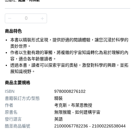
出版社
:
威廉‧柯林斯
商品特色
本書以精裝形式呈現，提供舒適的閱讀體驗，讓您沉浸於科學的
奧妙世界。
作者以生動有趣的筆觸，將複雜的宇宙知識轉化為易於理解的內
容，適合各年齡層讀者。
透過本書，讀者可以探索宇宙的奧秘，激發對科學的興趣，並拓
展知識視野。
商品主要規格
ISBN
9780008276102
書籍裝訂方式/型態
精裝
作者
考克斯，布萊恩教授
原書名
無限猴籠 - 如何建構宇宙
發行語言
英語
酷澎商品編號
21000067782236 - 21000226538044