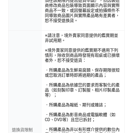
須在該期限內提出退貨申請），但因製造
商修改商品包裝導致頁面顯示內容與實際
商品不一致，或因螢幕設定或拍攝條件不
同導致商品圖片與實際產品略有差異者，
恕不接受退換貨。
※請注意，境外賣家同意提供的鑑賞期並
非試用期。
※境外賣家同意提供的鑑賞期不適用下列
情形，除收到商品時發現有瑕疵或已損壞
者外，恕不接受退貨：
．所購產品為生鮮易腐類、保存期限很短
或您取消訂單時即將過期的產品；
．所購產品為依據您的要求而客製化的產
品（如刻製印章、訂製服、相片印製產品
等）；
．所購產品為報紙、期刊或雜誌；
．所購產品為影音商品或電腦軟體（如
CD、DVD等）且您已拆封；
．所購產品為非以有形媒介提供的數位內
退換貨限制