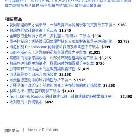
科學理論
科學一般
科學研究/學習
奈米科學
物理學
生命科學
數學
實驗/器具/檢測
散文/評論
認知科學
自然/生態學
自然/環境科學
地球科學
化學
相關商品
•
愛因斯坦的天才俱樂部：一群改變世界的科學家的真實故事平裝本
$168
•
數論與代數計算導論：第二版
$1,740
•
全面修訂全球淡水海綿（多孔菌：海綿科）平裝本
$334
•
量子控制論：透過循環因果模型精裝實現相對論和量子理論的統一
$2,797
•
潑尼松龍 Ethoniosome 的抗發炎作用及市售產品平裝本
$999
•
亞歷克斯研究：灰鸚鵡的認知與溝通能力平裝本
$1,031
•
氣體中的電擊穿與放電：B 部分巨觀過程與放電平裝本
$3,215
•
數學物理精選主題講座：橢圓函數與橢圓積分平裝本
$720
•
加德滿都平裝本黑土的靈敏度與觸變特性
$1,419
•
流式細胞儀：目前方面精裝本
$2,198
•
歐幾里德空間中的球對稱性分析平裝本
$3,976
•
非運動帕金森氏症：隱藏的面孔：許多隱藏的面孔精裝本
$7,268
•
材料力學 - 實驗室和實驗平裝本
$1,493
•
使用 LISP 和 Reduce 的計算機代數：計算機輔助純數學簡介平裝本
$2,498
•
收割蟻的世界精裝本
$492
Investor Relations
關於酷澎