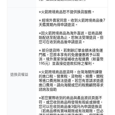
※火箭跨境商品恕不提供換貨服務。
※ 經境外賣家同意，收到火箭跨境商品後7
天鑑賞期內得申請退貨。
※因火箭跨境商品為海外直送，從商品開
始配送至配達為止，恕無法受理退貨，但
您可在收到商品後申請退貨。
※ 部分退貨時，若剩餘訂單金額未達免運
門檻，您原本享有的免運優惠將予以取
消，境外賣家保留補收去程運費（新臺幣
195元）並直接從退款扣除之權利。
※火箭跨境商品退貨時，台灣海關所課徵
退換貨權益
的進口稅、營業稅、貨物稅、規費、關稅
等進口費用無法退還，若您有意請求退還
進口費用，請向海關或您的稅務顧問尋求
諮詢及協助
※若您實際收到的商品與產品資訊頁面不
符，或您收到商品時發現有瑕疵或損壞，
您可以在收到商品後3個月內申請退換貨
（若商品標有賞味期限或有效期限，您必