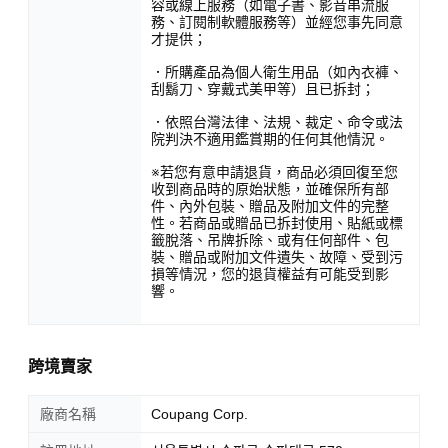
容或線上服務（如電子書、影音串流服
務、訂閱制軟體服務等）並經您事先同意
才提供；
．所購產品為個人衛生用品（如內衣褲、
刮鬍刀、穿戴式美甲等）且已拆封；
．依照台灣法律、法規、裁定、命令或法
院判決不適用鑑賞期的任何其他情況。
※若您有意申請退貨，商品必須回復至您
收到商品時的原始狀態，並確保所有部
件、內外包裝、贈品及附加文件的完整
性。若商品或贈品已拆封使用、貼紙或標
籤脫落、吊牌拆除、或有任何部件、包
裝、贈品或附加文件遺失、故障、受到污
損等情況，您的退貨權益有可能受到影
響。
跨境賣家
廠商名稱
Coupang Corp.