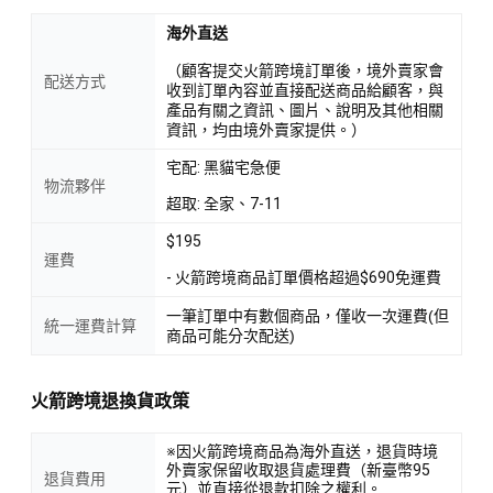
海外直送
（顧客提交火箭跨境訂單後，境外賣家會
配送方式
收到訂單內容並直接配送商品給顧客，與
產品有關之資訊、圖片、說明及其他相關
資訊，均由境外賣家提供。）
宅配: 黑貓宅急便
物流夥伴
超取: 全家、7-11
$195
運費
- 火箭跨境商品訂單價格超過$690免運費
一筆訂單中有數個商品，僅收一次運費(但
統一運費計算
商品可能分次配送)
火箭跨境退換貨政策
※因火箭跨境商品為海外直送，退貨時境
外賣家保留收取退貨處理費（新臺幣95
退貨費用
元）並直接從退款扣除之權利。