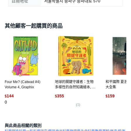
註冊地址
서울특별시 송파구 송파대로 570
其他顧客一起購買的商品
Four Me? (Catwad #4)
地球的關鍵守護者：生物
和平國際 夏洛克
Volume 4, Graphix
多樣性的自然知識繪本, 精
大全集
裝
144
355
159
$
$
$
0
(
1
)
(
3
)
與此商品相關的類別