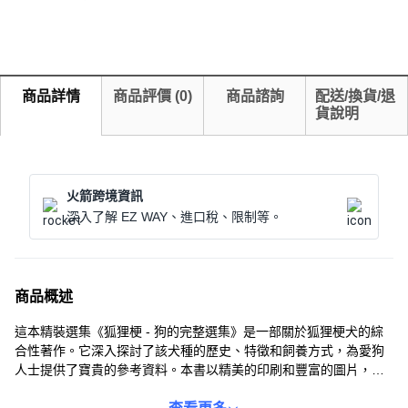
商品詳情
商品評價
(
0
)
商品諮詢
配送/換貨/退
貨說明
火箭跨境資訊
深入了解 EZ WAY、進口稅、限制等。
商品概述
這本精裝選集《狐狸梗 - 狗的完整選集》是一部關於狐狸梗犬的綜
合性著作。它深入探討了該犬種的歷史、特徵和飼養方式，為愛狗
人士提供了寶貴的參考資料。本書以精美的印刷和豐富的圖片，展
現了狐狸梗犬的獨特魅力。無論您是犬類愛好者還是專業飼養者，