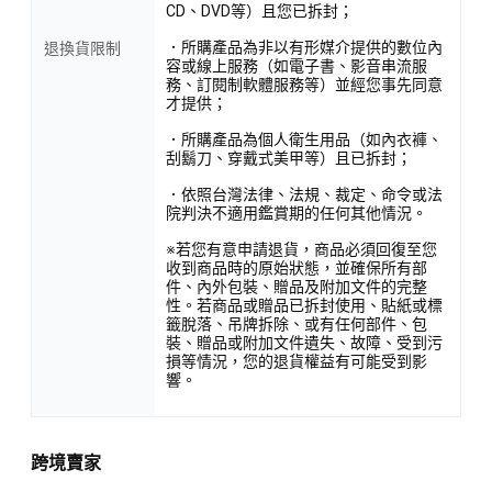
CD、DVD等）且您已拆封；
．所購產品為非以有形媒介提供的數位內
退換貨限制
容或線上服務（如電子書、影音串流服
務、訂閱制軟體服務等）並經您事先同意
才提供；
．所購產品為個人衛生用品（如內衣褲、
刮鬍刀、穿戴式美甲等）且已拆封；
．依照台灣法律、法規、裁定、命令或法
院判決不適用鑑賞期的任何其他情況。
※若您有意申請退貨，商品必須回復至您
收到商品時的原始狀態，並確保所有部
件、內外包裝、贈品及附加文件的完整
性。若商品或贈品已拆封使用、貼紙或標
籤脫落、吊牌拆除、或有任何部件、包
裝、贈品或附加文件遺失、故障、受到污
損等情況，您的退貨權益有可能受到影
響。
跨境賣家