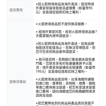
※因火箭跨境商品為海外直送，退貨時境
外賣家保留收取退貨處理費（新臺幣95
退貨費用
元）並直接從退款扣除之權利。
※火箭跨境商品恕不提供換貨服務。
※ 經境外賣家同意，收到火箭跨境商品後7
天鑑賞期內得申請退貨。
※因火箭跨境商品為海外直送，從商品開
始配送至配達為止，恕無法受理退貨，但
您可在收到商品後申請退貨。
※ 部分退貨時，若剩餘訂單金額未達免運
門檻，您原本享有的免運優惠將予以取
消，境外賣家保留補收去程運費（新臺幣
195元）並直接從退款扣除之權利。
※火箭跨境商品退貨時，台灣海關所課徵
退換貨權益
的進口稅、營業稅、貨物稅、規費、關稅
等進口費用無法退還，若您有意請求退還
進口費用，請向海關或您的稅務顧問尋求
諮詢及協助
※若您實際收到的商品與產品資訊頁面不