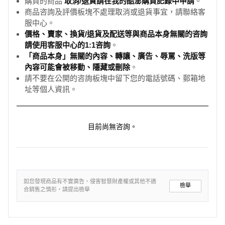
購買的商品
取消/退貨請在我的酷澎購買記錄中申請
。
商品咨詢及評價板塊不處理取消或退貨事宜，請聯絡客
服中心。
價格、賣家、換貨/退貨及配送等與商品本身無關的咨詢
請使用客服中心的1:1咨詢
。
「商品本身」無關的內容、轉讓、廣告、辱罵、洗版等
內容可能會被移動、隱藏或刪除
。
請不要在公開的咨詢板塊中留下您的電話號碼、郵箱地
址等個人資訊。
目前尚無咨詢。
如您發現商品有不實廣告、侵害智慧財產權或其他不適
檢舉
合銷售之情形，請提出檢舉