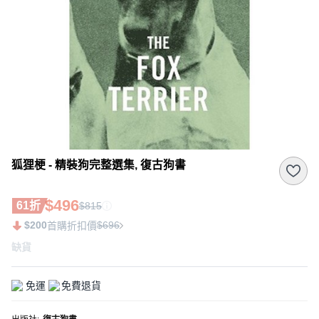
狐狸梗 - 精裝狗完整選集, 復古狗書
$496
61折
$815
$200
$696
首購折扣價
缺貨
免運
免費退貨