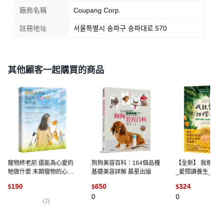
廠商名稱
Coupang Corp.
註冊地址
서울특별시 송파구 송파대로 570
其他顧客一起購買的商品
寵物終老前 還能為心愛的
狗狗美容百科：164個品種
【全新】 我親
牠做什麼 末期寵物的心情
基礎美容詳解 晨星出版
_愛閱讀養生_寂
安寧照護指南, 張婉柔, My
190
650
324
$
$
$
HOME 麥浩斯
0
0
(
2
)