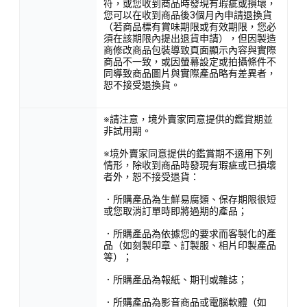
符，或您收到商品時發現有瑕疵或損壞，
您可以在收到商品後3個月內申請退換貨
（若商品標有賞味期限或有效期限，您必
須在該期限內提出退貨申請），但因製造
商修改商品包裝導致頁面顯示內容與實際
商品不一致，或因螢幕設定或拍攝條件不
同導致商品圖片與實際產品略有差異者，
恕不接受退換貨。
※請注意，境外賣家同意提供的鑑賞期並
非試用期。
※境外賣家同意提供的鑑賞期不適用下列
情形，除收到商品時發現有瑕疵或已損壞
者外，恕不接受退貨：
．所購產品為生鮮易腐類、保存期限很短
或您取消訂單時即將過期的產品；
．所購產品為依據您的要求而客製化的產
品（如刻製印章、訂製服、相片印製產品
等）；
．所購產品為報紙、期刊或雜誌；
．所購產品為影音商品或電腦軟體（如