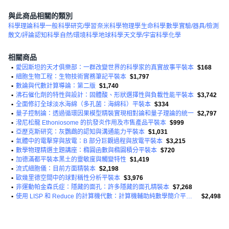
與此商品相關的類別
科學理論
科學一般
科學研究/學習
奈米科學
物理學
生命科學
數學
實驗/器具/檢測
散文/評論
認知科學
自然/環境科學
地球科學
天文學/宇宙科學
化學
相關商品
•
愛因斯坦的天才俱樂部：一群改變世界的科學家的真實故事平裝本
$168
•
細胞生物工程：生物技術實務筆記平裝本
$1,797
•
數論與代數計算導論：第二版
$1,740
•
沸石催化劑的特性與設計：固體酸、形狀選擇性與負載性能平裝本
$3,742
•
全面修訂全球淡水海綿（多孔菌：海綿科）平裝本
$334
•
量子控制論：透過循環因果模型精裝實現相對論和量子理論的統一
$2,797
•
潑尼松龍 Ethoniosome 的抗發炎作用及市售產品平裝本
$999
•
亞歷克斯研究：灰鸚鵡的認知與溝通能力平裝本
$1,031
•
氣體中的電擊穿與放電：B 部分巨觀過程與放電平裝本
$3,215
•
數學物理精選主題講座：橢圓函數與橢圓積分平裝本
$720
•
加德滿都平裝本黑土的靈敏度與觸變特性
$1,419
•
流式細胞儀：目前方面精裝本
$2,198
•
歐幾里德空間中的球對稱性分析平裝本
$3,976
•
非運動帕金森氏症：隱藏的面孔：許多隱藏的面孔精裝本
$7,268
•
使用 LISP 和 Reduce 的計算機代數：計算機輔助純數學簡介平裝本
$2,498