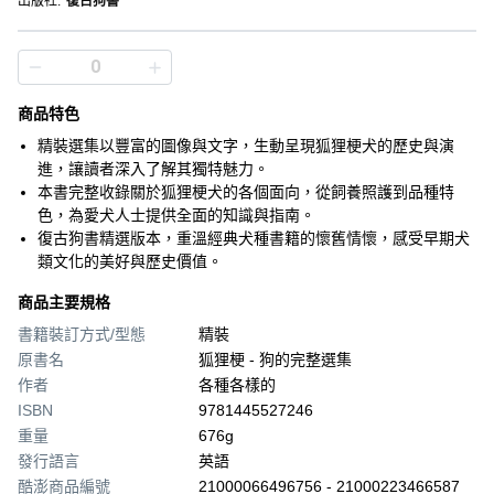
出版社
:
復古狗書
商品特色
精裝選集以豐富的圖像與文字，生動呈現狐狸梗犬的歷史與演
進，讓讀者深入了解其獨特魅力。
本書完整收錄關於狐狸梗犬的各個面向，從飼養照護到品種特
色，為愛犬人士提供全面的知識與指南。
復古狗書精選版本，重溫經典犬種書籍的懷舊情懷，感受早期犬
類文化的美好與歷史價值。
商品主要規格
書籍裝訂方式/型態
精裝
原書名
狐狸梗 - 狗的完整選集
作者
各種各樣的
ISBN
9781445527246
重量
676g
發行語言
英語
酷澎商品編號
21000066496756 - 21000223466587