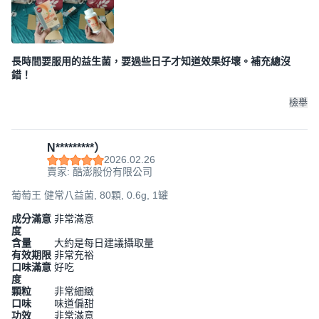
長時間要服用的益生菌，要過些日子才知道效果好壞。補充總沒
錯！
檢舉
N*********）
2026.02.26
賣家: 酷澎股份有限公司
葡萄王 健常八益菌, 80顆, 0.6g, 1罐
成分滿意
非常滿意
度
含量
大約是每日建議攝取量
有效期限
非常充裕
口味滿意
好吃
度
顆粒
非常細緻
口味
味道偏甜
功效
非常滿意