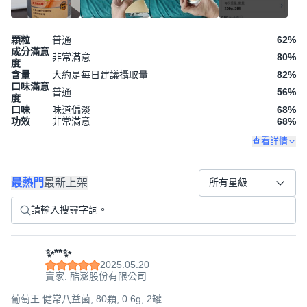
顆粒
普通
62
%
成分滿意
非常滿意
80
%
度
含量
大約是每日建議攝取量
82
%
口味滿意
普通
56
%
度
口味
味道偏淡
68
%
功效
非常滿意
68
%
查看詳情
最熱門
最新上架
所有星級
✨**✨
2025.05.20
賣家: 酷澎股份有限公司
葡萄王 健常八益菌, 80顆, 0.6g, 2罐