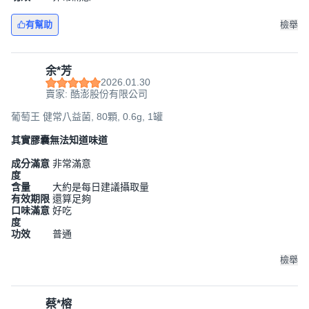
有幫助
檢舉
余*芳
2026.01.30
賣家: 酷澎股份有限公司
葡萄王 健常八益菌, 80顆, 0.6g, 1罐
其實膠囊無法知道味道
成分滿意
非常滿意
度
含量
大約是每日建議攝取量
有效期限
還算足夠
口味滿意
好吃
度
功效
普通
檢舉
蔡*榕