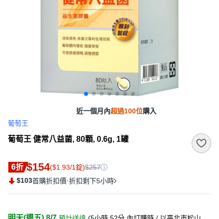
近一個月內
超過100位
購入
葡萄王
葡萄王 健常八益菌, 80顆, 0.6g, 1罐
$154
6折
($1.93/1錠)
$257
$103
·
首購折扣價
折扣剩下5小時
明天(週五) 8/7
預計送達
(
5小時 52分
內訂購時
/ 以臺北市松山