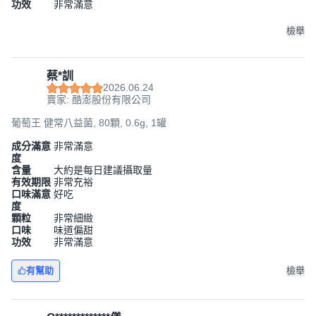
功效
非常滿意
檢舉
蔡*訓
2026.06.24
賣家: 酷澎股份有限公司
葡萄王 健常八益菌, 80顆, 0.6g, 1罐
成分滿意
非常滿意
度
含量
大約是每日建議攝取量
有效期限
非常充裕
口味滿意
好吃
度
顆粒
非常細緻
口味
味道偏甜
功效
非常滿意
有幫助
檢舉