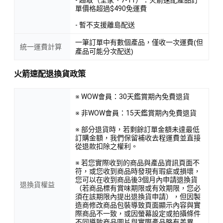
- 超取（全家、7-11）：火箭速配產品訂
單價格超過$490免運費
- 暫不支援離島配送
一筆訂單中有數個產品，僅收一次運費(但
統一運費計算
產品可能分次配送)
火箭速配退換貨政策
※ WOW會員：30天鑑賞期內免費退貨
※ 非WOW會員：15天鑑賞期內免費退貨
※ 部分退貨時，若剩餘訂單金額未達最低
訂購金額，我們保留補收去程運費並直接
從退款扣除之權利。
※ 若您實際收到的商品與產品資訊頁面不
符，或您收到商品時發現有瑕疵或損壞，
您可以在收到商品後3個月內申請退換貨
退換貨權益
（若商品標有賞味期限或有效期限，您必
須在該期限內提出退換貨申請），但因製
造商修改商品包裝導致頁面顯示內容與實
際商品不一致，或因螢幕設定或拍攝條件
不同導致商品圖片與實際產品略有差異