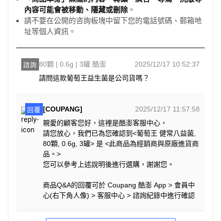
內容可能會被移動、隱藏或刪除
。
請不要在公開的咨詢板塊中留下您的電話號碼、郵箱地
址等個人資訊。
80顆 | 0.6g | 3罐 酷澎
2025/12/17 10:52:37
諮詢
請問這款葡萄王益生菌是公司貨嗎？
[COUPANG]
2025/12/17 11:57:58
回覆
親愛的顧客您好，這裡是酷澎客服中心，
請您放心，我們已為您確認到<葡萄王 健常八益菌,
80顆, 0.6g, 3罐> 是 <此商品為經銷商與原廠進貨商
品。>
您可以參考上述說明後進行選購，謝謝您。
商品Q&A的回覆可於 Coupang 酷澎 App > 會員中
心(右下角人像) > 客服中心 > 諮詢紀錄中進行確認