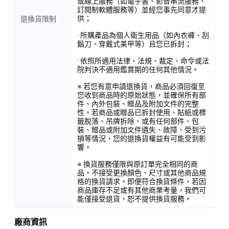
或線上服務（如電子書、影音串流服務、
訂閱制軟體服務等）並經您事先同意才提
供；
退換貨限制
· 所購產品為個人衛生用品（如內衣褲、刮
鬍刀、穿戴式美甲等）且您已拆封；
· 依照所適用法律、法規、裁定、命令或法
院判決不適用鑑賞期的任何其他情況。
※ 若您有意申請退換貨，商品必須回復至
您收到商品時的原始狀態，並確保所有部
件、內外包裝、贈品及附加文件的完整
性。若商品或贈品已拆封使用、貼紙或標
籤脫落、吊牌拆除、或有任何部件、包
裝、贈品或附加文件遺失、故障、受到污
損等情況，您的退換貨權益有可能受到影
響。
※ 換貨服務僅限與原訂單完全相同的商
品，不接受更換顏色、尺寸或其他商品規
格的換貨請求。即便符合換貨條件，若因
商品庫存不足或有其他商業考量，我們可
能僅接受退貨，恕不提供換貨服務。
廠商資訊