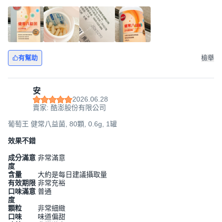
有幫助
檢舉
安
2026.06.28
賣家: 酷澎股份有限公司
葡萄王 健常八益菌, 80顆, 0.6g, 1罐
效果不錯
成分滿意
非常滿意
度
含量
大約是每日建議攝取量
有效期限
非常充裕
口味滿意
普通
度
顆粒
非常細緻
口味
味道偏甜