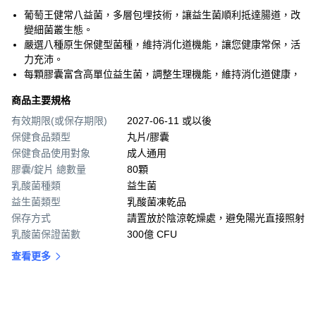
葡萄王健常八益菌，多層包埋技術，讓益生菌順利抵達腸道，改
變細菌叢生態。
嚴選八種原生保健型菌種，維持消化道機能，讓您健康常保，活
力充沛。
每顆膠囊富含高單位益生菌，調整生理機能，維持消化道健康，
商品主要規格
有效期限(或保存期限)
2027-06-11 或以後
保健食品類型
丸片/膠囊
保健食品使用對象
成人通用
膠囊/錠片 總數量
80顆
乳酸菌種類
益生菌
益生菌類型
乳酸菌凍乾品
保存方式
請置放於陰涼乾燥處，避免陽光直接照射
乳酸菌保證菌數
300億 CFU
查看更多