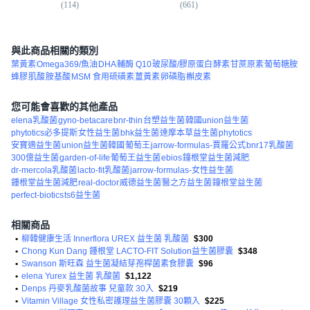
(
114
)
(
661
)
(
9,
與此商品相關的類別
葉黃素
Omega369/魚油
DHA
輔酶 Q10
玻尿酸/膠原蛋白
酵素
甘蔗原素
葡萄糖胺
蜂膠
肌酸
胺基酸
MSM 食用硫磺素
薑黃素
卵磷脂
槲皮素
您可能會喜歡的其他產品
elena乳酸菌
gyno-betacare
bnr-thin
台塑益生菌
韓國union益生菌
phytotics必多提斯
女性益生菌
bhk益生菌
達摩本草益生菌
phytotics
安寶適益生菌
union益生菌韓國
葡萄王
jarrow-formulas-賈羅公式
bnr17乳酸菌
300億益生菌
garden-of-life
葡萄王益生菌
ebios
鐘根堂益生菌減肥
dr-mercola乳酸菌
lacto-fit乳酸菌
jarrow-formulas-女性益生菌
鍾根堂益生菌減肥
real-doctor
威德益生菌
醫之方益生菌
鐘根堂益生菌
perfect-biotics
ts6益生菌
相關商品
•
柳韓健康生活 Innerflora UREX 益生菌 乳酸菌
$300
•
Chong Kun Dang 鍾根堂 LACTO-FIT Solution益生菌膠囊
$348
•
Swanson 斯旺森 益生菌凝結芽孢桿菌素食膠囊
$96
•
elena Yurex 益生菌 乳酸菌
$1,122
•
Denps 丹麥乳酸菌故事 兒童款 30入
$219
•
Vitamin Village 女性私密護理益生菌膠囊 30顆入
$225