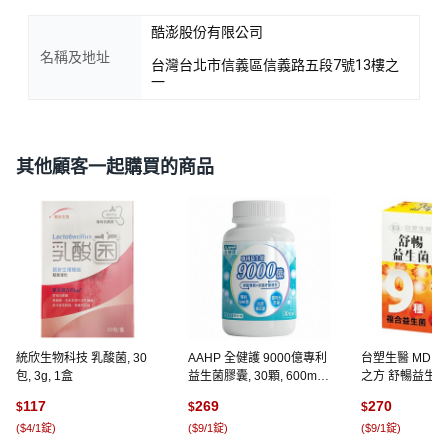
酷澎股份有限公司
名稱及地址
台灣台北市信義區信義路五段7號13樓之
一
其他顧客一起購買的商品
統欣生物科技 乳酸菌, 30
AAHP 全健護 9000億專利
台塑生醫 MD For
包, 3g, 1盒
益生菌膠囊, 30顆, 600mg,
之方 舒暢益生菌, 3
1罐
1盒
117
269
270
$
$
$
(
$4/1錠
)
(
$9/1錠
)
(
$9/1錠
)