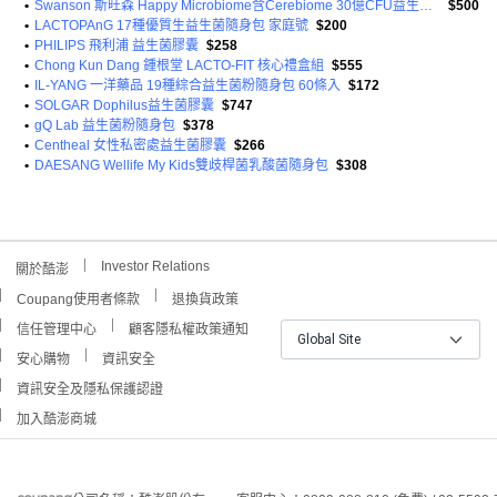
•
Swanson 斯旺森 Happy Microbiome含Cerebiome 30億CFU益生菌素食膠囊
$500
•
LACTOPAnG 17種優質生益生菌隨身包 家庭號
$200
•
PHILIPS 飛利浦 益生菌膠囊
$258
•
Chong Kun Dang 鍾根堂 LACTO-FIT 核心禮盒組
$555
•
IL-YANG 一洋藥品 19種綜合益生菌粉隨身包 60條入
$172
•
SOLGAR Dophilus益生菌膠囊
$747
•
gQ Lab 益生菌粉隨身包
$378
•
Centheal 女性私密處益生菌膠囊
$266
•
DAESANG Wellife My Kids雙歧桿菌乳酸菌隨身包
$308
Investor Relations
關於酷澎
Coupang使用者條款
退換貨政策
信任管理中心
顧客隱私權政策通知
Global Site
安心購物
資訊安全
資訊安全及隱私保護認證
加入酷澎商城