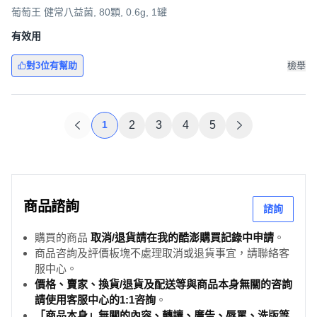
葡萄王 健常八益菌, 80顆, 0.6g, 1罐
有效用
對3位有幫助
檢舉
1
2
3
4
5
商品諮詢
諮詢
購買的商品
取消/退貨請在我的酷澎購買記錄中申請
。
商品咨詢及評價板塊不處理取消或退貨事宜，請聯絡客
服中心。
價格、賣家、換貨/退貨及配送等與商品本身無關的咨詢
請使用客服中心的1:1咨詢
。
「商品本身」無關的內容、轉讓、廣告、辱罵、洗版等