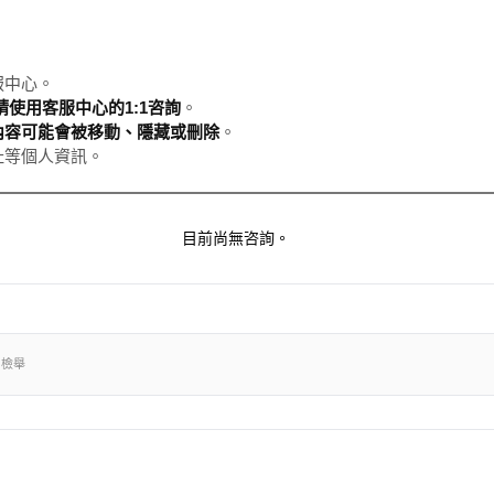
服中心。
使用客服中心的1:1咨詢
。
內容可能會被移動、隱藏或刪除
。
址等個人資訊。
目前尚無咨詢。
出檢舉