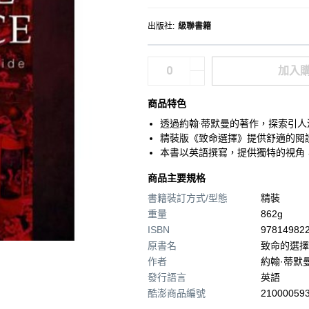
出版社
:
級聯書籍
加入
商品特色
透過約翰·蒂默曼的著作，探索引
精裝版《致命選擇》提供舒適的閱
本書以英語撰寫，提供獨特的視角
商品主要規格
書籍裝訂方式/型態
精裝
重量
862g
ISBN
97814982
原書名
致命的選擇
作者
約翰·蒂默
發行語言
英語
酷澎商品編號
210000593