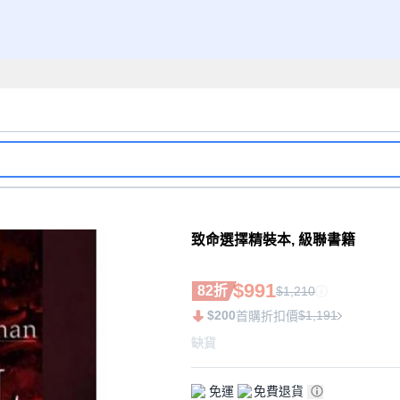
致命選擇精裝本, 級聯書籍
$991
82折
$1,210
$200
$1,191
首購折扣價
缺貨
免運
免費退貨