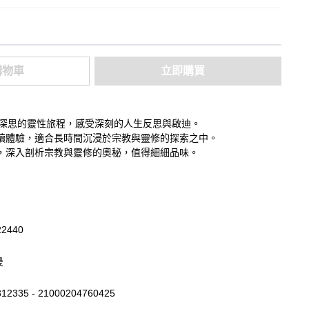
購物車
立即購買
人深思的靈性旅程，感受深刻的人生反思與啟迪。
讀體驗，適合長時間沉浸於宗教與靈修的探索之中。
，深入剖析宗教與靈修的奧秘，值得細細品味。
22440
曼
12335 - 21000204760425