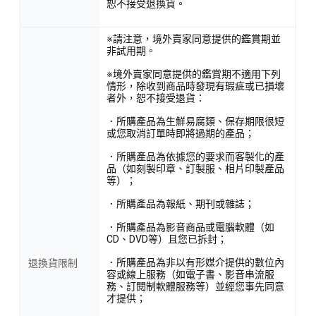
恕不接受退換貨。
※請注意，境外賣家同意提供的鑑賞期並
非試用期。
※境外賣家同意提供的鑑賞期不適用下列
情形，除收到商品時發現有瑕疵或已損壞
者外，恕不接受退貨：
．所購產品為生鮮易腐類、保存期限很短
或您取消訂單時即將過期的產品；
．所購產品為依據您的要求而客製化的產
品（如刻製印章、訂製服、相片印製產品
等）；
．所購產品為報紙、期刊或雜誌；
．所購產品為影音商品或電腦軟體（如
CD、DVD等）且您已拆封；
．所購產品為非以有形媒介提供的數位內
退換貨限制
容或線上服務（如電子書、影音串流服
務、訂閱制軟體服務等）並經您事先同意
才提供；