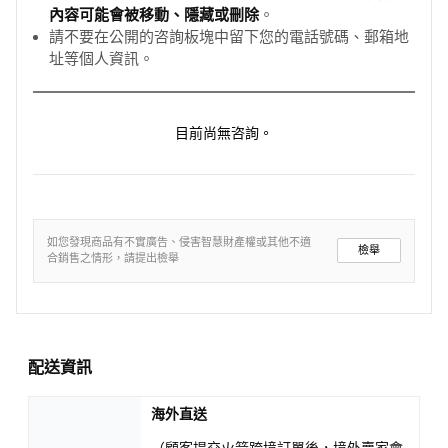
內容可能會被移動、隱藏或刪除
。
請不要在公開的咨詢板塊中留下您的電話號碼、郵箱地
址等個人資訊。
目前尚無咨詢。
如您發現商品有不實廣告、侵害智慧財產權或其他不適
檢舉
合銷售之情形，請提出檢舉
配送資訊
海外直送
（顧客提交火箭跨境訂單後，境外賣家會