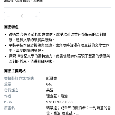
出版社
:
Gale Ecco，印刷版
商品特色
透過喬治·理查茲的詩意書信，感受瑪蒂達垂死懺悔者的深刻情
感，體驗文學的細膩與感動。
平裝平裝本易於攜帶與閱讀，讓您隨時沉浸在理查茲的文學世界
中，享受閱讀的樂趣。
探索18世紀文學的獨特魅力，此書信體詩作展現了豐富的情感與
深刻的哲思，值得細細品味。
商品主要規格
書籍裝訂方式/型態
紙質書
重量
64g
發行語言
英語
作者
理查茲，喬治
ISBN
9781170537688
原書名
瑪蒂達；或垂死的懺悔者：一封詩意的書
信。喬治·理查茲，...