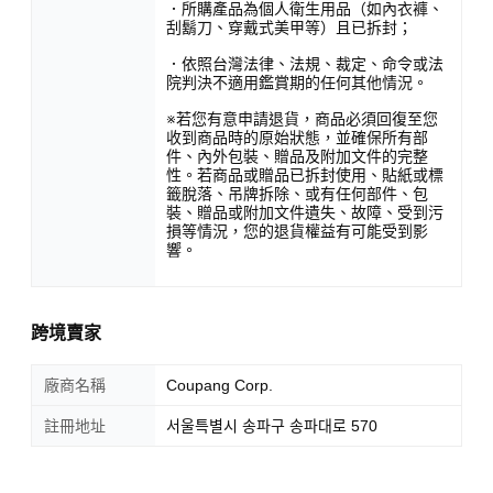
．所購產品為個人衛生用品（如內衣褲、
刮鬍刀、穿戴式美甲等）且已拆封；
．依照台灣法律、法規、裁定、命令或法
院判決不適用鑑賞期的任何其他情況。
※若您有意申請退貨，商品必須回復至您
收到商品時的原始狀態，並確保所有部
件、內外包裝、贈品及附加文件的完整
性。若商品或贈品已拆封使用、貼紙或標
籤脫落、吊牌拆除、或有任何部件、包
裝、贈品或附加文件遺失、故障、受到污
損等情況，您的退貨權益有可能受到影
響。
跨境賣家
廠商名稱
Coupang Corp.
註冊地址
서울특별시 송파구 송파대로 570