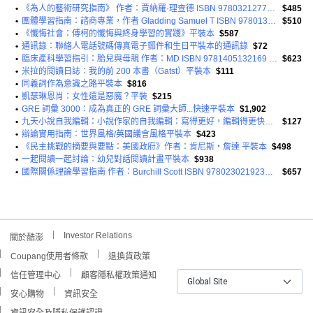
•
《為人的藝術研究指南》 作者：賈納羅·理查德 ISBN 9780321277633 平裝本
$485
•
團體學習指南：諮商專業，作者 Gladding Samuel T ISBN 9780137051526 平裝本
$510
•
《懺悔社會：傅柯的懺悔與終身學習的實踐》平裝本
$587
•
通訊錄：聯絡人電話號碼傳真電子郵件和生日平裝本的通訊錄
$72
•
臨床產科學習指引：胎兒與母親 作者：MD ISBN 9781405132169 平裝本
$623
•
米拉的閱讀日誌：我的前 200 本書（Gatst）平裝本
$111
•
同義詞作為意識之路平裝本
$816
•
凱瑟琳恩肖：女性還是惡魔？平裝
$215
•
GRE 詞彙 3000：成為真正的 GRE 詞彙大師...快速平裝本
$1,902
•
九天小說自我編輯：小說作家的自我編輯：寫得更好，編輯得更快平裝本
$127
•
辯論實用指南：世界風格/英國議會風格平裝本
$423
•
《民主挑戰的摘要與要點：美國政府》作者：肯尼斯‧詹達 平裝本
$498
•
一起閱讀一起討論：幼兒對話閱讀計畫平裝本
$938
•
國際關係理論學習指南 作者：Burchill Scott ISBN 9780230219236 平裝本
$657
Investor Relations
關於酷澎
Coupang使用者條款
退換貨政策
信任管理中心
顧客隱私權政策通知
Global Site
安心購物
資訊安全