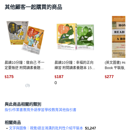
其他顧客一起購買的商品
晨讀10分鐘：做自己 不一
晨讀10分鐘：幸福的正向
(英文圖書) How t
定要叛逆 附閱讀素養題本,
練習 附閱讀素養題本 15 x
Book 平裝版, To
平裝書
21 x 1.7cm, 平裝
Books, 英文
175
187
277
$
$
$
0
(
3
)
(
1
)
與此商品相關的類別
指引/作業書
教育
外語學習
學校教育
其他指引書
相關商品
•
文字與圖像：視覺/語言鴻溝的批判性介紹平裝本
$1,247