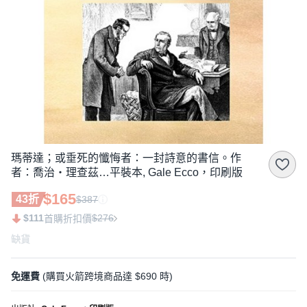
瑪蒂達；或垂死的懺悔者：一封詩意的書信。作
者：喬治‧理查茲…平裝本, Gale Ecco，印刷版
$165
43折
$387
$111
$276
首購折扣價
缺貨
免運費
(購買火箭跨境商品達 $690 時)