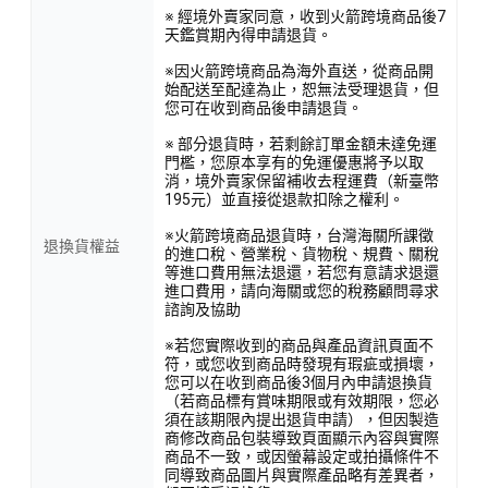
※ 經境外賣家同意，收到火箭跨境商品後7
天鑑賞期內得申請退貨。
※因火箭跨境商品為海外直送，從商品開
始配送至配達為止，恕無法受理退貨，但
您可在收到商品後申請退貨。
※ 部分退貨時，若剩餘訂單金額未達免運
門檻，您原本享有的免運優惠將予以取
消，境外賣家保留補收去程運費（新臺幣
195元）並直接從退款扣除之權利。
※火箭跨境商品退貨時，台灣海關所課徵
退換貨權益
的進口稅、營業稅、貨物稅、規費、關稅
等進口費用無法退還，若您有意請求退還
進口費用，請向海關或您的稅務顧問尋求
諮詢及協助
※若您實際收到的商品與產品資訊頁面不
符，或您收到商品時發現有瑕疵或損壞，
您可以在收到商品後3個月內申請退換貨
（若商品標有賞味期限或有效期限，您必
須在該期限內提出退貨申請），但因製造
商修改商品包裝導致頁面顯示內容與實際
商品不一致，或因螢幕設定或拍攝條件不
同導致商品圖片與實際產品略有差異者，