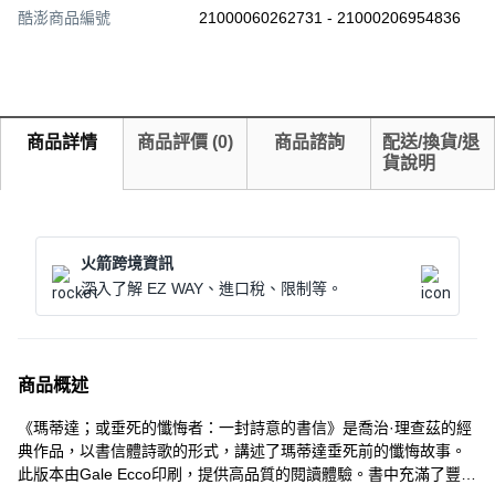
酷澎商品編號
21000060262731 - 21000206954836
商品詳情
商品評價
(
0
)
商品諮詢
配送/換貨/退
貨說明
火箭跨境資訊
深入了解 EZ WAY、進口稅、限制等。
商品概述
《瑪蒂達；或垂死的懺悔者：一封詩意的書信》是喬治·理查茲的經
典作品，以書信體詩歌的形式，講述了瑪蒂達垂死前的懺悔故事。
此版本由Gale Ecco印刷，提供高品質的閱讀體驗。書中充滿了豐富