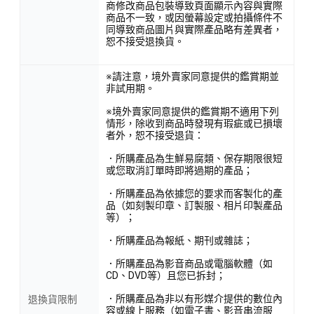
商修改商品包裝導致頁面顯示內容與實際
商品不一致，或因螢幕設定或拍攝條件不
同導致商品圖片與實際產品略有差異者，
恕不接受退換貨。
※請注意，境外賣家同意提供的鑑賞期並
非試用期。
※境外賣家同意提供的鑑賞期不適用下列
情形，除收到商品時發現有瑕疵或已損壞
者外，恕不接受退貨：
．所購產品為生鮮易腐類、保存期限很短
或您取消訂單時即將過期的產品；
．所購產品為依據您的要求而客製化的產
品（如刻製印章、訂製服、相片印製產品
等）；
．所購產品為報紙、期刊或雜誌；
．所購產品為影音商品或電腦軟體（如
CD、DVD等）且您已拆封；
．所購產品為非以有形媒介提供的數位內
退換貨限制
容或線上服務（如電子書、影音串流服