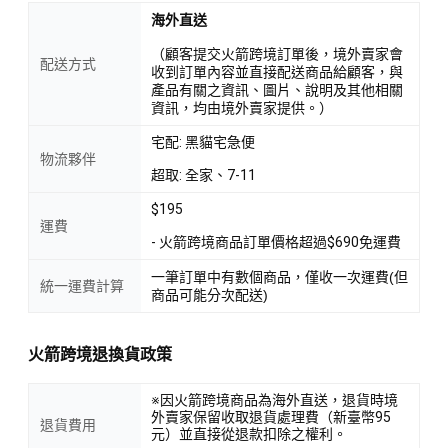
海外直送
（顧客提交火箭跨境訂單後，境外賣家會
配送方式
收到訂單內容並直接配送商品給顧客，與
產品有關之資訊、圖片、說明及其他相關
資訊，均由境外賣家提供。）
宅配: 黑貓宅急便
物流夥伴
超取: 全家、7-11
$195
運費
- 火箭跨境商品訂單價格超過$690免運費
一筆訂單中有數個商品，僅收一次運費(但
統一運費計算
商品可能分次配送)
火箭跨境退換貨政策
※因火箭跨境商品為海外直送，退貨時境
外賣家保留收取退貨處理費（新臺幣95
退貨費用
元）並直接從退款扣除之權利。