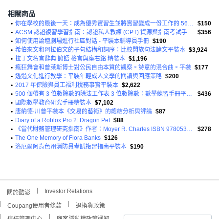
相關商品
•
你在學校的最後一天：成為優秀實習生並將實習變成一份工作的 56 種方法平裝本
$150
•
ACSM 認證複習學習指南：認證私人教練 (CPT) 資源與指南考試手冊平裝本
$356
•
如何使用論壇劇場進行社區對話 - 平裝本輔導員手冊
$190
•
希伯來文和阿拉伯文的子句結構和詞序：比較閃族句法論文平裝本
$3,924
•
拉丁文名言辭典 諺語 格言與座右銘 精裝本
$1,196
•
瘋狂舞會和普萊斯博士對公民自由本質的觀察。詩意的混合曲。平裝
$177
•
透過文化進行教學：平裝年輕成人文學的閱讀與回應策略
$200
•
2017 年保險與員工福利稅務事實平裝本
$2,622
•
500 個帶有 3 位數除數的除法工作表 3 位數除數：數學練習手冊平裝本
$436
•
國際數學教育研究手冊精裝本
$7,102
•
唐納德·川普平裝本《交易的藝術》的總結分析與評論
$87
•
Diary of a Roblox Pro 2: Dragon Pet
$88
•
《當代財務管理研究指南》作者：Moyer R. Charles ISBN 9780538479172 平裝本
$278
•
The One Memory of Flora Banks
$126
•
洛厄爾阿肯色州消防員考試複習指南平裝本
$190
Investor Relations
關於酷澎
Coupang使用者條款
退換貨政策