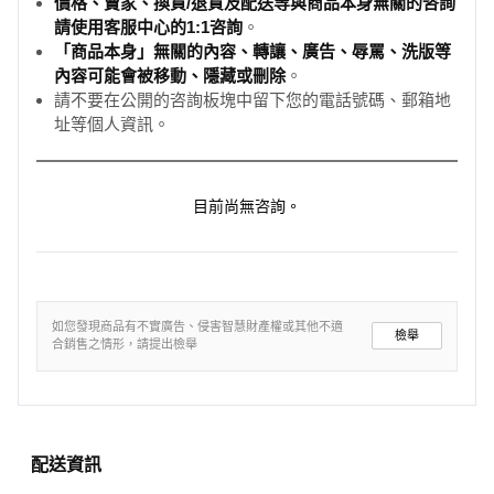
價格、賣家、換貨/退貨及配送等與商品本身無關的咨詢
請使用客服中心的1:1咨詢
。
「商品本身」無關的內容、轉讓、廣告、辱罵、洗版等
內容可能會被移動、隱藏或刪除
。
請不要在公開的咨詢板塊中留下您的電話號碼、郵箱地
址等個人資訊。
目前尚無咨詢。
如您發現商品有不實廣告、侵害智慧財產權或其他不適
檢舉
合銷售之情形，請提出檢舉
配送資訊