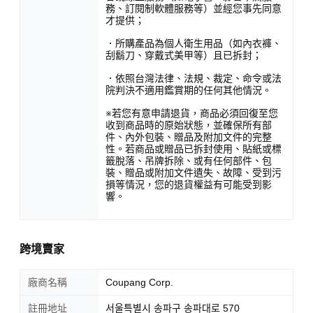
務、訂閱制軟體服務等）並經您事先同意
才提供；
．所購產品為個人衛生用品（如內衣褲、
刮鬍刀、穿戴式美甲等）且已拆封；
．依照台灣法律、法規、裁定、命令或法
院判決不適用鑑賞期的任何其他情況。
※若您有意申請退貨，商品必須回復至您
收到商品時的原始狀態，並確保所有部
件、內外包裝、贈品及附加文件的完整
性。若商品或贈品已拆封使用、貼紙或標
籤脫落、吊牌拆除、或有任何部件、包
裝、贈品或附加文件遺失、故障、受到污
損等情況，您的退貨權益有可能受到影
響。
跨境賣家
廠商名稱
Coupang Corp.
註冊地址
서울특별시 송파구 송파대로 570