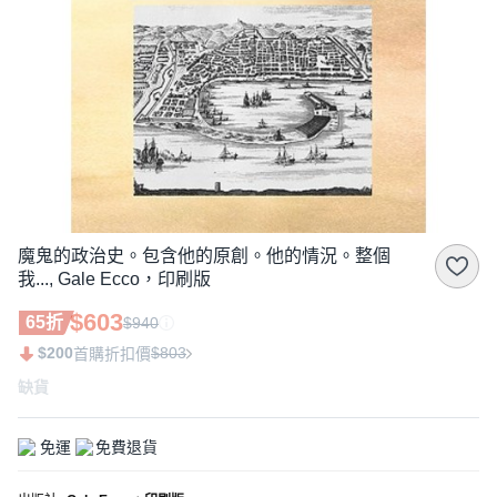
魔鬼的政治史。包含他的原創。他的情況。整個
我..., Gale Ecco，印刷版
$603
65折
$940
$200
$803
首購折扣價
缺貨
免運
免費退貨