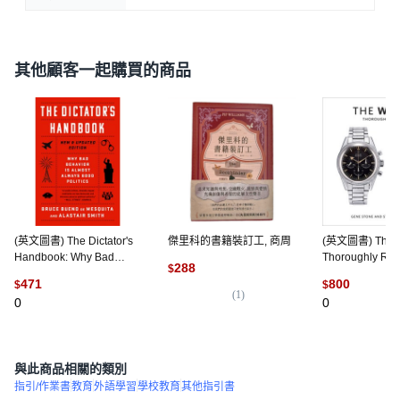
其他顧客一起購買的商品
(英文圖書) The Dictator's
傑里科的書籍裝訂工, 商周
(英文圖書) The 
Handbook: Why Bad
Thoroughly Re
288
$
Behavior Is Almost
版, ABRAMS, 
471
800
$
$
Always Good Politics 平裝
(
1
)
0
0
版, PublicAffairs, 英文
與此商品相關的類別
指引/作業書
教育
外語學習
學校教育
其他指引書