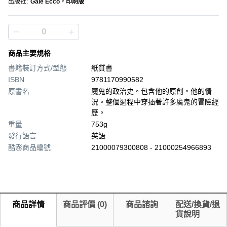
出版社
:
Gale Ecco，印刷版
商品主要規格
書籍裝訂方式/型態
紙質書
ISBN
9781170990582
原書名
魔鬼的政治史。包含他的原創。他的情
況。整個過程中穿插著許多魔鬼的冒險經
歷。
重量
753g
發行語言
英語
酷澎商品編號
21000079300808 - 21000254966893
商品詳情
商品評價
(
0
)
商品諮詢
配送/換貨/退
貨說明