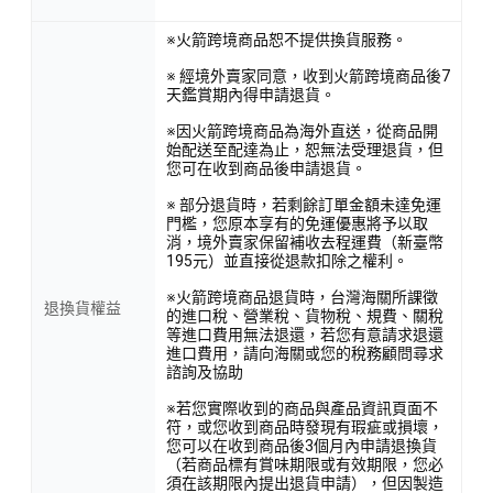
※火箭跨境商品恕不提供換貨服務。
※ 經境外賣家同意，收到火箭跨境商品後7
天鑑賞期內得申請退貨。
※因火箭跨境商品為海外直送，從商品開
始配送至配達為止，恕無法受理退貨，但
您可在收到商品後申請退貨。
※ 部分退貨時，若剩餘訂單金額未達免運
門檻，您原本享有的免運優惠將予以取
消，境外賣家保留補收去程運費（新臺幣
195元）並直接從退款扣除之權利。
※火箭跨境商品退貨時，台灣海關所課徵
退換貨權益
的進口稅、營業稅、貨物稅、規費、關稅
等進口費用無法退還，若您有意請求退還
進口費用，請向海關或您的稅務顧問尋求
諮詢及協助
※若您實際收到的商品與產品資訊頁面不
符，或您收到商品時發現有瑕疵或損壞，
您可以在收到商品後3個月內申請退換貨
（若商品標有賞味期限或有效期限，您必
須在該期限內提出退貨申請），但因製造