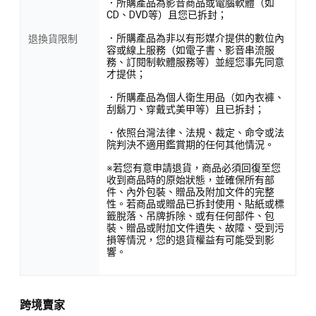
．所購產品為影音商品或電腦軟體（如
CD、DVD等）且您已拆封；
．所購產品為非以有形媒介提供的數位內
退換貨限制
容或線上服務（如電子書、影音串流服
務、訂閱制軟體服務等）並經您事先同意
才提供；
．所購產品為個人衛生用品（如內衣褲、
刮鬍刀、穿戴式美甲等）且已拆封；
．依照台灣法律、法規、裁定、命令或法
院判決不適用鑑賞期的任何其他情況。
※若您有意申請退貨，商品必須回復至您
收到商品時的原始狀態，並確保所有部
件、內外包裝、贈品及附加文件的完整
性。若商品或贈品已拆封使用、貼紙或標
籤脫落、吊牌拆除、或有任何部件、包
裝、贈品或附加文件遺失、故障、受到污
損等情況，您的退貨權益有可能受到影
響。
跨境賣家