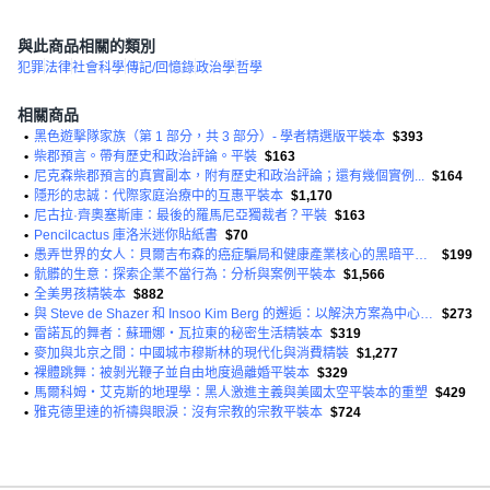
與此商品相關的類別
犯罪
法律
社會科學
傳記/回憶錄
政治學
哲學
相關商品
•
黑色遊擊隊家族（第 1 部分，共 3 部分）- 學者精選版平裝本
$393
•
柴郡預言。帶有歷史和政治評論。平裝
$163
•
尼克森柴郡預言的真實副本，附有歷史和政治評論；還有幾個實例...
$164
•
隱形的忠誠：代際家庭治療中的互惠平裝本
$1,170
•
尼古拉·齊奧塞斯庫：最後的羅馬尼亞獨裁者？平裝
$163
•
Pencilcactus 庫洛米迷你貼紙書
$70
•
愚弄世界的女人：貝爾吉布森的癌症騙局和健康產業核心的黑暗平裝本
$199
•
骯髒的生意：探索企業不當行為：分析與案例平裝本
$1,566
•
全美男孩精裝本
$882
•
與 Steve de Shazer 和 Insoo Kim Berg 的邂逅：以解決方案為中心的簡短治療平裝本的內幕故事
$273
•
雷諾瓦的舞者：蘇珊娜‧瓦拉東的秘密生活精裝本
$319
•
麥加與北京之間：中國城市穆斯林的現代化與消費精裝
$1,277
•
裸體跳舞：被剝光鞭子並自由地度過離婚平裝本
$329
•
馬爾科姆‧艾克斯的地理學：黑人激進主義與美國太空平裝本的重塑
$429
•
雅克德里達的祈禱與眼淚：沒有宗教的宗教平裝本
$724