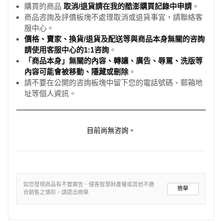
購買的商品
取消/退貨請在我的酷澎購買記錄中申請
。
商品咨詢及評價板塊不處理取消或退貨事宜，請聯絡客
服中心。
價格、賣家、換貨/退貨及配送等與商品本身無關的咨詢
請使用客服中心的1:1咨詢
。
「商品本身」無關的內容、轉讓、廣告、辱罵、洗版等
內容可能會被移動、隱藏或刪除
。
請不要在公開的咨詢板塊中留下您的電話號碼、郵箱地
址等個人資訊。
目前尚無咨詢。
如您發現商品有不實廣告、侵害智慧財產權或其他不適
檢舉
合銷售之情形，請提出檢舉