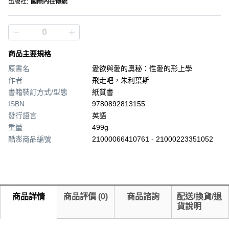
出版社
:
國際內在傳統
商品主要規格
原書名
愛欲與愛的奧秘：性愛的形上學
作者
飛走吧，朱利葉斯
書籍裝訂方式/型態
紙質書
ISBN
9780892813155
發行語言
英語
重量
499g
酷澎商品編號
21000066410761 - 21000223351052
商品詳情
商品評價
(
0
)
商品諮詢
配送/換貨/退
貨說明