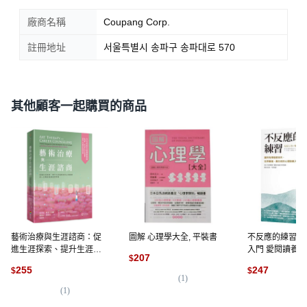
廠商名稱
Coupang Corp.
註冊地址
서울특별시 송파구 송파대로 570
其他顧客一起購買的商品
藝術治療與生涯諮商：促
圖解 心理學大全, 平裝書
不反應的練習：
進生涯探索、提升生涯滿
入門 愛閱讀養生
207
$
意度和心理健康的一生職
255
247
$
$
涯發展創意策略, 平裝書
(
1
)
(
1
)
(
2
)