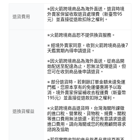
※因火箭跨境商品為海外直送，退貨時境
外賣家保留收取退貨處理費（新臺幣95
退貨費用
元）並直接從退款扣除之權利。
※火箭跨境商品恕不提供換貨服務。
※ 經境外賣家同意，收到火箭跨境商品後7
天鑑賞期內得申請退貨。
※因火箭跨境商品為海外直送，從商品開
始配送至配達為止，恕無法受理退貨，但
您可在收到商品後申請退貨。
※ 部分退貨時，若剩餘訂單金額未達免運
門檻，您原本享有的免運優惠將予以取
消，境外賣家保留補收去程運費（新臺幣
195元）並直接從退款扣除之權利。
※火箭跨境商品退貨時，台灣海關所課徵
退換貨權益
的進口稅、營業稅、貨物稅、規費、關稅
等進口費用無法退還，若您有意請求退還
進口費用，請向海關或您的稅務顧問尋求
諮詢及協助
※若您實際收到的商品與產品資訊頁面不