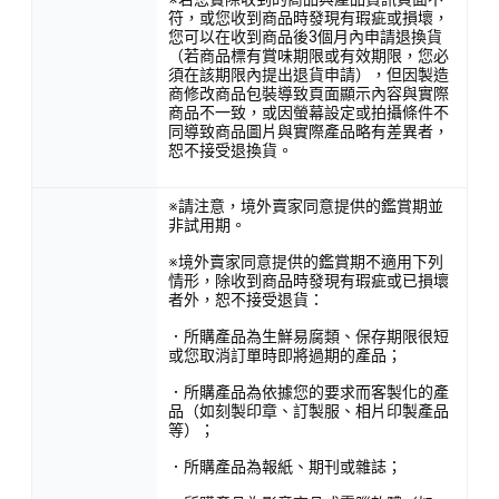
符，或您收到商品時發現有瑕疵或損壞，
您可以在收到商品後3個月內申請退換貨
（若商品標有賞味期限或有效期限，您必
須在該期限內提出退貨申請），但因製造
商修改商品包裝導致頁面顯示內容與實際
商品不一致，或因螢幕設定或拍攝條件不
同導致商品圖片與實際產品略有差異者，
恕不接受退換貨。
※請注意，境外賣家同意提供的鑑賞期並
非試用期。
※境外賣家同意提供的鑑賞期不適用下列
情形，除收到商品時發現有瑕疵或已損壞
者外，恕不接受退貨：
．所購產品為生鮮易腐類、保存期限很短
或您取消訂單時即將過期的產品；
．所購產品為依據您的要求而客製化的產
品（如刻製印章、訂製服、相片印製產品
等）；
．所購產品為報紙、期刊或雜誌；