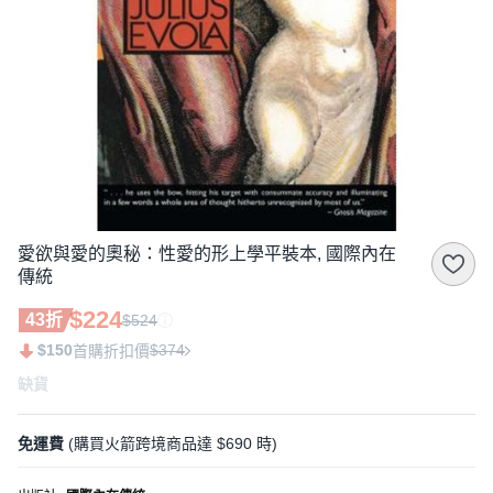
愛欲與愛的奧秘：性愛的形上學平裝本, 國際內在
傳統
$224
43折
$524
$150
$374
首購折扣價
缺貨
免運費
(購買火箭跨境商品達 $690 時)