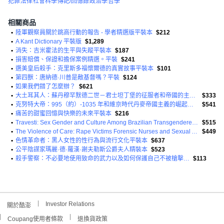
犯罪
法律
社會科學
傳記/回憶錄
政治學
哲學
相關商品
•
陸軍觀察員關於跳高行動的報告 - 學者精選版平裝本
$212
•
A Kant Dictionary 平裝版
$1,289
•
消失：吉米霍法的生平與失蹤平裝本
$187
•
損害賠償、保證和擔保案例精選。平裝
$241
•
選美皇后殺手：克里斯多福懷爾德的真實故事平裝本
$101
•
第四獸：唐納德·川普是敵基督嗎？平裝
$124
•
如果我們錯了怎麼辦？
$621
•
大土耳其人：蘇丹穆罕默德二世－君士坦丁堡的征服者和帝國的主人精裝本
$333
•
克努特大帝：995（約）-1035 年和維京時代丹麥帝國主義的崛起精裝本
$541
•
痛苦的甜蜜回憶與快樂的未來平裝本
$216
•
Travesti: Sex Gender and Culture Among Brazilian Transgendered Prostitutes Paperback
$515
•
The Violence of Care: Rape Victims Forensic Nurses and Sexual Assault Intervention Paperback
$449
•
色情革命者：黑人女性的性行為與流行文化平裝本
$637
•
公平陰謀家瑪麗·德·羅漢·謝夫勒斯公爵夫人精裝本
$523
•
殺手警察：不必要地使用致命的武力以及如何保護自己不被槍擊…
$113
Investor Relations
關於酷澎
Coupang使用者條款
退換貨政策