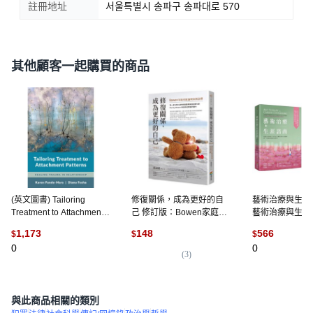
註冊地址
서울특별시 송파구 송파대로 570
其他顧客一起購買的商品
(英文圖書) Tailoring
修復關係，成為更好的自
藝術治療與生涯
Treatment to Attachment
己 修訂版：Bowen家庭系
藝術治療與生涯諮
Patterns: Healing Trauma
統論與案例詮釋, 平裝書
解藝術治療, 平
1,173
148
566
$
$
$
in Relationship 平裝版, W.
0
0
W. Norton & Company, 英
(
3
)
文
與此商品相關的類別