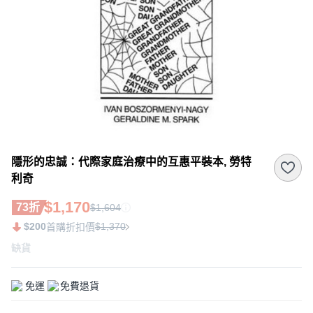
隱形的忠誠：代際家庭治療中的互惠平裝本, 勞特
利奇
$1,170
73折
$1,604
$200
$1,370
首購折扣價
缺貨
免運
免費退貨