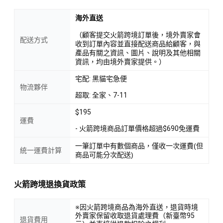
海外直送
（顧客提交火箭跨境訂單後，境外賣家會
配送方式
收到訂單內容並直接配送商品給顧客，與
產品有關之資訊、圖片、說明及其他相關
資訊，均由境外賣家提供。）
宅配: 黑貓宅急便
物流夥伴
超取: 全家、7-11
$195
運費
- 火箭跨境商品訂單價格超過$690免運費
一筆訂單中有數個商品，僅收一次運費(但
統一運費計算
商品可能分次配送)
火箭跨境退換貨政策
※因火箭跨境商品為海外直送，退貨時境
外賣家保留收取退貨處理費（新臺幣95
退貨費用