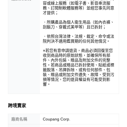
容或線上服務（如電子書、影音串流服
務、訂閱制軟體服務等）並經您事先同意
才提供；
．所購產品為個人衛生用品（如內衣褲、
刮鬍刀、穿戴式美甲等）且已拆封；
．依照台灣法律、法規、裁定、命令或法
院判決不適用鑑賞期的任何其他情況。
※若您有意申請退貨，商品必須回復至您
收到商品時的原始狀態，並確保所有部
件、內外包裝、贈品及附加文件的完整
性。若商品或贈品已拆封使用、貼紙或標
籤脫落、吊牌拆除、或有任何部件、包
裝、贈品或附加文件遺失、故障、受到污
損等情況，您的退貨權益有可能受到影
響。
跨境賣家
廠商名稱
Coupang Corp.