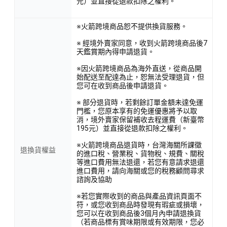
元）並直接從退款扣除之權利。
※火箭跨境商品恕不提供換貨服務。
※ 經境外賣家同意，收到火箭跨境商品後7
天鑑賞期內得申請退貨。
※因火箭跨境商品為海外直送，從商品開
始配送至配達為止，恕無法受理退貨，但
您可在收到商品後申請退貨。
※ 部分退貨時，若剩餘訂單金額未達免運
門檻，您原本享有的免運優惠將予以取
消，境外賣家保留補收去程運費（新臺幣
195元）並直接從退款扣除之權利。
※火箭跨境商品退貨時，台灣海關所課徵
退換貨權益
的進口稅、營業稅、貨物稅、規費、關稅
等進口費用無法退還，若您有意請求退還
進口費用，請向海關或您的稅務顧問尋求
諮詢及協助
※若您實際收到的商品與產品資訊頁面不
符，或您收到商品時發現有瑕疵或損壞，
您可以在收到商品後3個月內申請退換貨
（若商品標有賞味期限或有效期限，您必