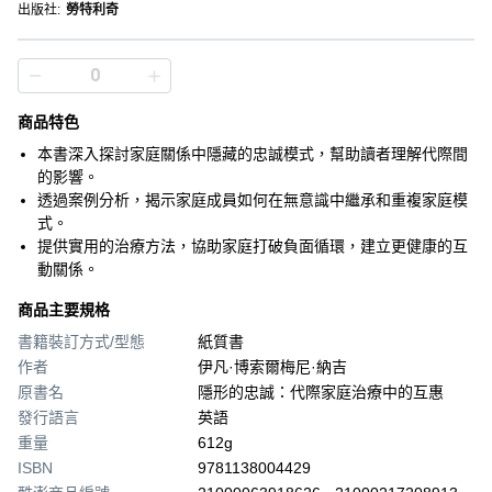
出版社
:
勞特利奇
商品特色
本書深入探討家庭關係中隱藏的忠誠模式，幫助讀者理解代際間
的影響。
透過案例分析，揭示家庭成員如何在無意識中繼承和重複家庭模
式。
提供實用的治療方法，協助家庭打破負面循環，建立更健康的互
動關係。
商品主要規格
書籍裝訂方式/型態
紙質書
作者
伊凡·博索爾梅尼·納吉
原書名
隱形的忠誠：代際家庭治療中的互惠
發行語言
英語
重量
612g
ISBN
9781138004429