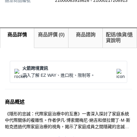
酷澎商品編號
21000063918626 - 21000217208913
商品詳情
商品評價
(
0
)
商品諮詢
配送/換貨/退
貨說明
火箭跨境資訊
深入了解 EZ WAY、進口稅、限制等。
商品概述
《隱形的忠誠：代際家庭治療中的互惠》一書深入探討了家庭系統
中代際關係的複雜性。作者伊凡·博索爾梅尼·納吉和傑拉爾丁·M·斯
帕克透過代際家庭治療的視角，揭示了家庭成員之間隱藏的忠誠模
式如何影響個體和家庭的發展。本書不僅分析了這些模式的起源和