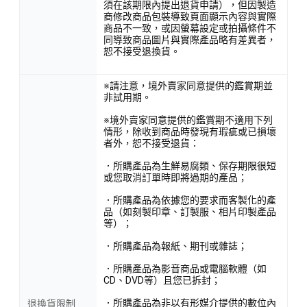
須在該期限內提出退貨申請），但因製造
商修改商品包裝導致頁面顯示內容與實際
商品不一致，或因螢幕設定或拍攝條件不
同導致商品圖片與實際產品略有差異者，
恕不接受退換貨。
※請注意，境外賣家同意提供的鑑賞期並
非試用期。
※境外賣家同意提供的鑑賞期不適用下列
情形，除收到商品時發現有瑕疵或已損壞
者外，恕不接受退貨：
．所購產品為生鮮易腐類、保存期限很短
或您取消訂單時即將過期的產品；
．所購產品為依據您的要求而客製化的產
品（如刻製印章、訂製服、相片印製產品
等）；
．所購產品為報紙、期刊或雜誌；
．所購產品為影音商品或電腦軟體（如
CD、DVD等）且您已拆封；
．所購產品為非以有形媒介提供的數位內
退換貨限制