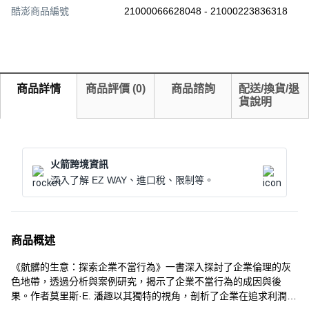
酷澎商品編號
21000066628048 - 21000223836318
商品詳情
商品評價
(
0
)
商品諮詢
配送/換貨/退
貨說明
火箭跨境資訊
深入了解 EZ WAY、進口稅、限制等。
商品概述
《骯髒的生意：探索企業不當行為》一書深入探討了企業倫理的灰
色地帶，透過分析與案例研究，揭示了企業不當行為的成因與後
果。作者莫里斯·E. 潘趣以其獨特的視角，剖析了企業在追求利潤的