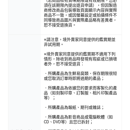
（若商品標有賞味期限或有效期限，您必
須在該期限內提出退貨申請），但因製造
商修改商品包裝導致頁面顯示內容與實際
商品不一致，或因螢幕設定或拍攝條件不
同導致商品圖片與實際產品略有差異者，
恕不接受退換貨。
※請注意，境外賣家同意提供的鑑賞期並
非試用期。
※境外賣家同意提供的鑑賞期不適用下列
情形，除收到商品時發現有瑕疵或已損壞
者外，恕不接受退貨：
．所購產品為生鮮易腐類、保存期限很短
或您取消訂單時即將過期的產品；
．所購產品為依據您的要求而客製化的產
品（如刻製印章、訂製服、相片印製產品
等）；
．所購產品為報紙、期刊或雜誌；
．所購產品為影音商品或電腦軟體（如
CD、DVD等）且您已拆封；