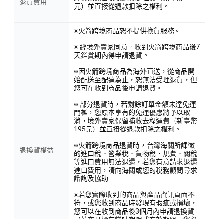
退貨費用
元）並直接從退款扣除之權利。
※火箭跨境商品恕不提供換貨服務。
※ 經境外賣家同意，收到火箭跨境商品後7
天鑑賞期內得申請退貨。
※因火箭跨境商品為海外直送，從商品開
始配送至配達為止，恕無法受理退貨，但
您可在收到商品後申請退貨。
※ 部分退貨時，若剩餘訂單金額未達免運
門檻，您原本享有的免運優惠將予以取
消，境外賣家保留補收去程運費（新臺幣
195元）並直接從退款扣除之權利。
※火箭跨境商品退貨時，台灣海關所課徵
退換貨權益
的進口稅、營業稅、貨物稅、規費、關稅
等進口費用無法退還，若您有意請求退還
進口費用，請向海關或您的稅務顧問尋求
諮詢及協助
※若您實際收到的商品與產品資訊頁面不
符，或您收到商品時發現有瑕疵或損壞，
您可以在收到商品後3個月內申請退換貨