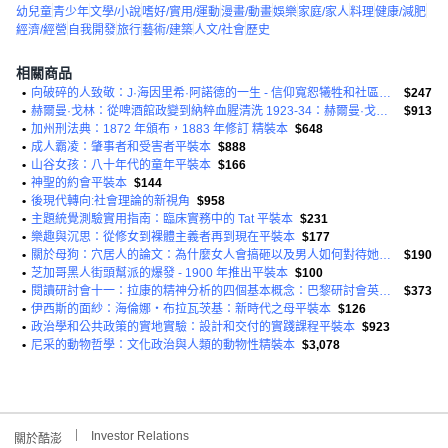
幼兒童
青少年
文學/小說
嗜好/實用/運動
漫畫/動畫
娛樂
家庭/家人
料理
健康/減肥
經濟/經營
自我開發
旅行
藝術/建築
人文/社會
歷史
相關商品
•
向破碎的人致敬：J·海因里希·阿諾德的一生 - 信仰寬恕犧牲和社區精裝的真實故事
$247
•
赫爾曼·戈林：從啤酒館政變到納粹血腥清洗 1923-34：赫爾曼·戈林的個人相簿。第 2 卷精裝本
$913
•
加州刑法典：1872 年頒布，1883 年修訂 精裝本
$648
•
成人霸凌：肇事者和受害者平裝本
$888
•
山谷女孩：八十年代的童年平裝本
$166
•
神聖的約會平裝本
$144
•
後現代轉向:社會理論的新視角
$958
•
主題統覺測驗實用指南：臨床實務中的 Tat 平裝本
$231
•
樂趣與沉思：從修女到裸體主義者再到現在平裝本
$177
•
關於母狗：穴居人的論文：為什麼女人會搞砸以及男人如何對待她們平裝本
$190
•
芝加哥黑人街頭幫派的爆發 - 1900 年推出平裝本
$100
•
閱讀研討會十一：拉康的精神分析的四個基本概念：巴黎研討會英文平裝本
$373
•
伊西斯的面紗：海倫娜‧布拉瓦茨基：新時代之母平裝本
$126
•
政治學和公共政策的實地實驗：設計和交付的實踐課程平裝本
$923
•
尼采的動物哲學：文化政治與人類的動物性精裝本
$3,078
Investor Relations
關於酷澎