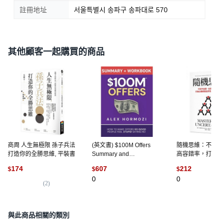
註冊地址
서울특별시 송파구 송파대로 570
其他顧客一起購買的商品
商周 人生無極限 孫子兵法
(英文書) $100M Offers
隨機思維：不死
打造你的全勝思維, 平裝書
Summary and
高容錯率，打破
Workbook： How To
追求完美的傳統慣
174
607
212
$
$
$
Make Offers So Good
書
0
0
People Feel Stupi... 精裝
(
2
)
版, Acquisition.com, 英文
與此商品相關的類別