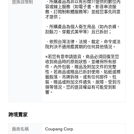
．所購產品為非以有形媒介提供的數位內
退換貨限制
容或線上服務（如電子書、影音串流服
務、訂閱制軟體服務等）並經您事先同意
才提供；
．所購產品為個人衛生用品（如內衣褲、
刮鬍刀、穿戴式美甲等）且已拆封；
．依照台灣法律、法規、裁定、命令或法
院判決不適用鑑賞期的任何其他情況。
※若您有意申請退貨，商品必須回復至您
收到商品時的原始狀態，並確保所有部
件、內外包裝、贈品及附加文件的完整
性。若商品或贈品已拆封使用、貼紙或標
籤脫落、吊牌拆除、或有任何部件、包
裝、贈品或附加文件遺失、故障、受到污
損等情況，您的退貨權益有可能受到影
響。
跨境賣家
廠商名稱
Coupang Corp.