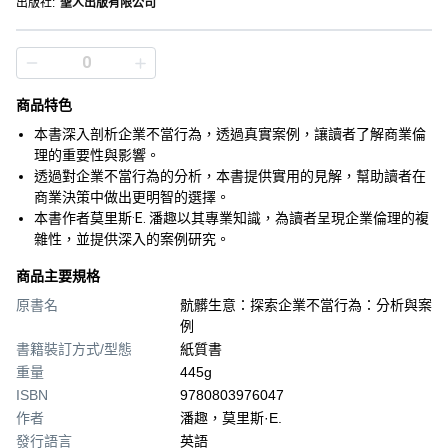
出版社
:
聖人出版有限公司
商品特色
本書深入剖析企業不當行為，透過真實案例，讓讀者了解商業倫
理的重要性與影響。
透過對企業不當行為的分析，本書提供實用的見解，幫助讀者在
商業決策中做出更明智的選擇。
本書作者莫里斯·E. 潘趣以其專業知識，為讀者呈現企業倫理的複
雜性，並提供深入的案例研究。
商品主要規格
原書名
骯髒生意：探索企業不當行為：分析與案
例
書籍裝訂方式/型態
紙質書
重量
445g
ISBN
9780803976047
作者
潘趣，莫里斯·E.
發行語言
英語