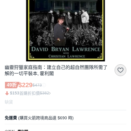
幽靈狩獵家庭指南：建立自己的超自然團隊所需了
解的一切平裝本, 霍利閣
$229
49折
$473
$153
$382
首購折扣價
缺貨
免運費
(購買火箭跨境商品達 $690 時)