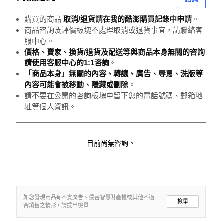
購買的商品
取消/退貨請在我的酷澎購買記錄中申請
。
商品咨詢及評價板塊不處理取消或退貨事宜，請聯絡客
服中心。
價格、賣家、換貨/退貨及配送等與商品本身無關的咨詢
請使用客服中心的1:1咨詢
。
「商品本身」無關的內容、轉讓、廣告、辱罵、洗版等
內容可能會被移動、隱藏或刪除
。
請不要在公開的咨詢板塊中留下您的電話號碼、郵箱地
址等個人資訊。
目前尚無咨詢。
如您發現商品有不實廣告、侵害智慧財產權或其他不適
檢舉
合銷售之情形，請提出檢舉