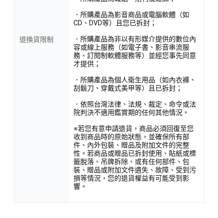
．所購產品為影音商品或電腦軟體（如
CD、DVD等）且您已拆封；
．所購產品為非以有形媒介提供的數位內
退換貨限制
容或線上服務（如電子書、影音串流服
務、訂閱制軟體服務等）並經您事先同意
才提供；
．所購產品為個人衛生用品（如內衣褲、
刮鬍刀、穿戴式美甲等）且已拆封；
．依照台灣法律、法規、裁定、命令或法
院判決不適用鑑賞期的任何其他情況。
※若您有意申請退貨，商品必須回復至您
收到商品時的原始狀態，並確保所有部
件、內外包裝、贈品及附加文件的完整
性。若商品或贈品已拆封使用、貼紙或標
籤脫落、吊牌拆除、或有任何部件、包
裝、贈品或附加文件遺失、故障、受到污
損等情況，您的退貨權益有可能受到影
響。