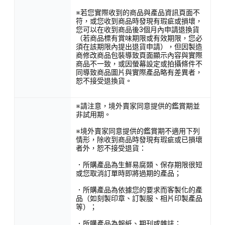
※若您實際收到的商品與產品資訊頁面不
符，或您收到商品時發現有瑕疵或損壞，
您可以在收到商品後3個月內申請退換貨
（若商品標有賞味期限或有效期限，您必
須在該期限內提出退貨申請），但因製造
商修改商品包裝導致頁面顯示內容與實際
商品不一致，或因螢幕設定或拍攝條件不
同導致商品圖片與實際產品略有差異者，
恕不接受退換貨。
※請注意，境外賣家同意提供的鑑賞期並
非試用期。
※境外賣家同意提供的鑑賞期不適用下列
情形，除收到商品時發現有瑕疵或已損壞
者外，恕不接受退貨：
．所購產品為生鮮易腐類、保存期限很短
或您取消訂單時即將過期的產品；
．所購產品為依據您的要求而客製化的產
品（如刻製印章、訂製服、相片印製產品
等）；
．所購產品為報紙、期刊或雜誌；