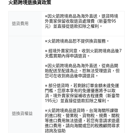
火箭跨境退換貨政策
※因火箭跨境商品為海外直送，退貨時境
外賣家保留收取退貨處理費（新臺幣95
退貨費用
元）並直接從退款扣除之權利。
※火箭跨境商品恕不提供換貨服務。
※ 經境外賣家同意，收到火箭跨境商品後7
天鑑賞期內得申請退貨。
※因火箭跨境商品為海外直送，從商品開
始配送至配達為止，恕無法受理退貨，但
您可在收到商品後申請退貨。
※ 部分退貨時，若剩餘訂單金額未達免運
門檻，您原本享有的免運優惠將予以取
消，境外賣家保留補收去程運費（新臺幣
195元）並直接從退款扣除之權利。
※火箭跨境商品退貨時，台灣海關所課徵
退換貨權益
的進口稅、營業稅、貨物稅、規費、關稅
等進口費用無法退還，若您有意請求退還
進口費用，請向海關或您的稅務顧問尋求
諮詢及協助