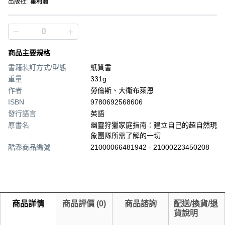
出版社
:
霍利閣
商品主要規格
書籍裝訂方式/型態
紙質書
重量
331g
作者
勞倫斯、大衛布萊恩
ISBN
9780692568606
發行語言
英語
原書名
幽靈狩獵家庭指南：建立自己的超自然現
象團隊所需了解的一切
酷澎商品編號
21000066481942 - 21000223450208
商品詳情
商品評價
(
0
)
商品諮詢
配送/換貨/退
貨說明