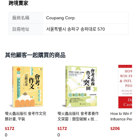
跨境賣家
廠商名稱
Coupang Corp.
註冊地址
서울특별시 송파구 송파대로 570
其他顧客一起購買的商品
螢火蟲出版社 會考作文完
螢火蟲出版社 會考素養作
How to Win Fri
勝計畫, 平裝
文突圍：題型破解 x 技巧
Influence Peopl
統整 x 寫作進化, 平裝
Only Book You 
172
172
206
$
$
$
Lead You to Su
0
0
Gallery Books