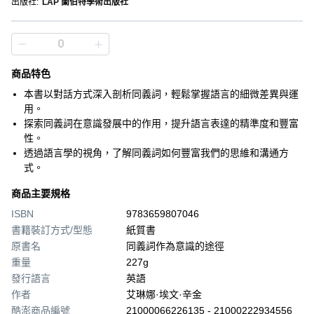
出版社
:
LAP 蘭伯特學術出版社
商品特色
本書以對話方式深入剖析同義詞，輕鬆掌握語言的細微差異與運
用。
探索同義詞在意識發展中的作用，提升語言表達的精準度和豐富
性。
透過語言學的視角，了解同義詞如何豐富我們的思維和溝通方
式。
商品主要規格
ISBN
9783659807046
書籍裝訂方式/型態
紙質書
原書名
同義詞作為意識的途徑
重量
227g
發行語言
英語
作者
艾琳娜·埃文·辛金
酷澎商品編號
21000066226135 - 21000222934556