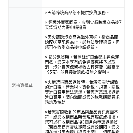
※火箭跨境商品恕不提供換貨服務。
※ 經境外賣家同意，收到火箭跨境商品後7
天鑑賞期內得申請退貨。
※因火箭跨境商品為海外直送，從商品開
始配送至配達為止，恕無法受理退貨，但
您可在收到商品後申請退貨。
※ 部分退貨時，若剩餘訂單金額未達免運
門檻，您原本享有的免運優惠將予以取
消，境外賣家保留補收去程運費（新臺幣
195元）並直接從退款扣除之權利。
※火箭跨境商品退貨時，台灣海關所課徵
退換貨權益
的進口稅、營業稅、貨物稅、規費、關稅
等進口費用無法退還，若您有意請求退還
進口費用，請向海關或您的稅務顧問尋求
諮詢及協助
※若您實際收到的商品與產品資訊頁面不
符，或您收到商品時發現有瑕疵或損壞，
您可以在收到商品後3個月內申請退換貨
（若商品標有賞味期限或有效期限，您必
須在該期限內提出退貨申請），但因製造