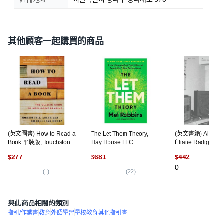
其他顧客一起購買的商品
(英文圖書) How to Read a
The Let Them Theory,
(英文書籍) Alien
Book 平裝版, Touchstone
Hay House LLC
Éliane Radigu
Books, 英文
Forms 10 平裝版,
277
681
442
$
$
$
Forms Editions
0
(
1
)
(
22
)
與此商品相關的類別
指引/作業書
教育
外語學習
學校教育
其他指引書