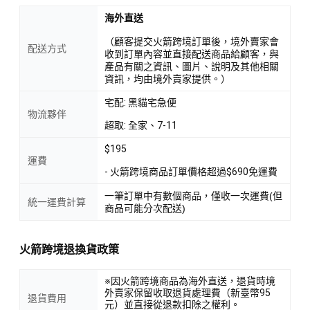
海外直送
（顧客提交火箭跨境訂單後，境外賣家會
配送方式
收到訂單內容並直接配送商品給顧客，與
產品有關之資訊、圖片、說明及其他相關
資訊，均由境外賣家提供。）
宅配: 黑貓宅急便
物流夥伴
超取: 全家、7-11
$195
運費
- 火箭跨境商品訂單價格超過$690免運費
一筆訂單中有數個商品，僅收一次運費(但
統一運費計算
商品可能分次配送)
火箭跨境退換貨政策
※因火箭跨境商品為海外直送，退貨時境
外賣家保留收取退貨處理費（新臺幣95
退貨費用
元）並直接從退款扣除之權利。