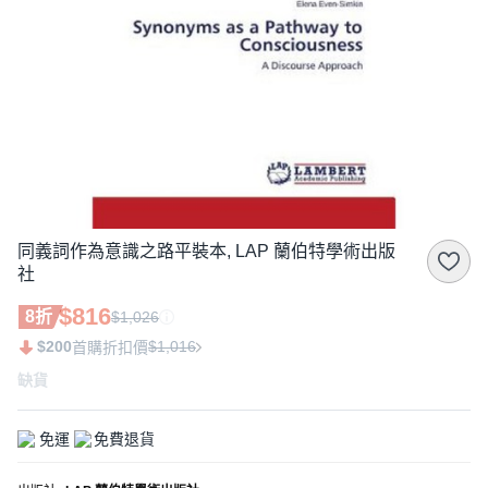
同義詞作為意識之路平裝本, LAP 蘭伯特學術出版
社
$816
8折
$1,026
$200
$1,016
首購折扣價
缺貨
免運
免費退貨