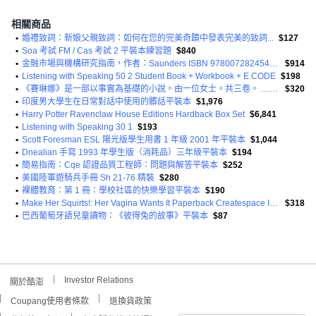
相關商品
•
婚禮致詞：新娘父親致詞：如何在您的完美奇蹟中發表完美的致詞...
$127
•
Soa 考試 FM / Cas 考試 2 平裝本練習題
$840
•
金融市場與機構研究指南，作者：Saunders ISBN 9780072824544 平裝本
$914
•
Listening with Speaking 50 2 Student Book + Workbook + E.CODE
$198
•
《賽琳娜》是一部以事實為基礎的小說。由一位女士。共三卷。 ……第 2 冊（共 3 冊）平裝本
$320
•
印度男大學生在日常對話中使用的髒話平裝本
$1,976
•
Harry Potter Ravenclaw House Editions Hardback Box Set
$6,841
•
Listening with Speaking 30 1
$193
•
Scott Foresman ESL 陽光版學生用書 1 年級 2001 年平裝本
$1,044
•
Dnealian 手寫 1993 年學生版（消耗品）三年級平裝本
$194
•
簡易指南：Cqe 認證品質工程師：問題與解答平裝本
$252
•
美國陸軍遊騎兵手冊 Sh 21-76 精裝
$280
•
裸體教育：第 1 冊：學校社區的快樂學習平裝本
$190
•
Make Her Squirts!: Her Vagina Wants It Paperback Createspace Independent Publishing Platform
$318
•
巴西葡萄牙語兒童讀物：《彼得兔的故事》平裝本
$87
Investor Relations
關於酷澎
Coupang使用者條款
退換貨政策