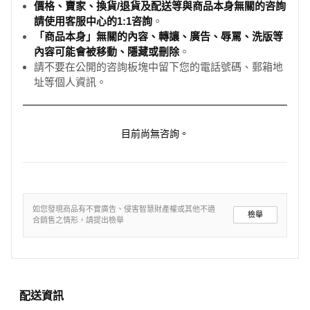
價格、賣家、換貨/退貨及配送等與商品本身無關的咨詢
請使用客服中心的1:1咨詢
。
「商品本身」無關的內容、轉讓、廣告、辱罵、洗版等
內容可能會被移動、隱藏或刪除
。
請不要在公開的咨詢板塊中留下您的電話號碼、郵箱地
址等個人資訊。
目前尚無咨詢。
如您發現商品有不實廣告、侵害智慧財產權或其他不適
檢舉
合銷售之情形，請提出檢舉
配送資訊