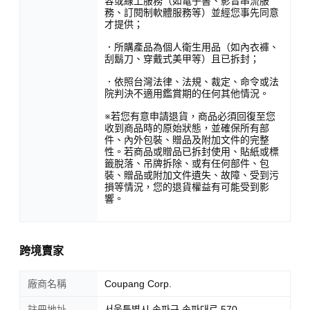
容或線上服務（如電子書、影音串流服
務、訂閱制軟體服務等）並經您事先同意
才提供；
．所購產品為個人衛生用品（如內衣褲、
刮鬍刀、穿戴式美甲等）且已拆封；
．依照台灣法律、法規、裁定、命令或法
院判決不適用鑑賞期的任何其他情況。
※若您有意申請退貨，商品必須回復至您
收到商品時的原始狀態，並確保所有部
件、內外包裝、贈品及附加文件的完整
性。若商品或贈品已拆封使用、貼紙或標
籤脫落、吊牌拆除、或有任何部件、包
裝、贈品或附加文件遺失、故障、受到污
損等情況，您的退貨權益有可能受到影
響。
跨境賣家
廠商名稱
Coupang Corp.
註冊地址
서울특별시 송파구 송파대로 570