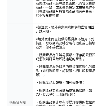
商修改商品包裝導致頁面顯示內容與實際
商品不一致，或因螢幕設定或拍攝條件不
同導致商品圖片與實際產品略有差異者，
恕不接受退換貨。
※請注意，境外賣家同意提供的鑑賞期並
非試用期。
※境外賣家同意提供的鑑賞期不適用下列
情形，除收到商品時發現有瑕疵或已損壞
者外，恕不接受退貨：
．所購產品為生鮮易腐類、保存期限很短
或您取消訂單時即將過期的產品；
．所購產品為依據您的要求而客製化的產
品（如刻製印章、訂製服、相片印製產品
等）；
．所購產品為報紙、期刊或雜誌；
．所購產品為影音商品或電腦軟體（如
CD、DVD等）且您已拆封；
．所購產品為非以有形媒介提供的數位內
退換貨限制