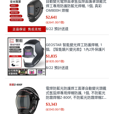
自動變光電焊面罩氬弧焊面護罩頭戴式
焊工專用防護防藍光焊帽, 1個, 真彩
OM800H 焊帽
$2,641
(
$2641.00/1個
)
8/22
預計送達
GEOSTAR 智能變光焊工防護焊帽, 1
個, 【智能鏡片變光款】1內2外保護片
$1,835
(
$1835.00/1個
)
8/22
預計送達
電焊防藍光防護焊工面罩自動變光頭戴
式氬弧焊專用焊帽防護, 1個, 不防藍光
防霧焊帽Z-800F, 不防藍光防霧焊帽Z-
800F
$3,343
(
$3343.00/1個
)