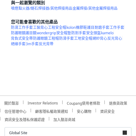
與一起瀏覽的類別
噴燈
點火器/燧石
焊接器/其他焊接用品
金屬焊接/其他金屬焊接用品
您可能會喜歡的其他產品
防滑工作手套
工裝背心
工程安全帽
kolon
橡膠鞋
護目
耐磨手套
工作手套
防護眼鏡護目鏡
wondergrip
安全帽墊
防割手套
安全頭盔
kamelo
背負式安全帶
防護眼鏡
工程帽
防滑手套
工地安全帽
網紗背心
反光背心
絕緣手套
3m手套
反光背帶
Investor Relations
關於酷澎
Coupang使用者條款
退換貨政策
信任管理中心
顧客隱私權政策通知
安心購物
資訊安全
資訊安全及隱私保護認證
加入酷澎商城
Global Site