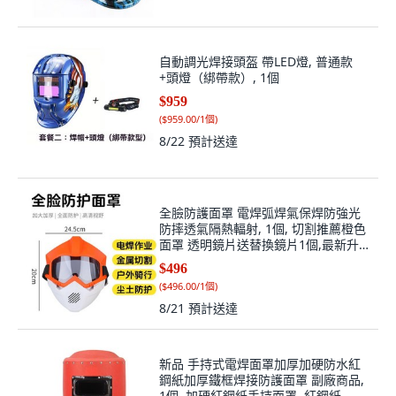
自動調光焊接頭盔 帶LED燈, 普通款
+頭燈（綁帶款）, 1個
$959
(
$959.00/1個
)
8/22
預計送達
全臉防護面罩 電焊弧焊氣保焊防強光
防摔透氣隔熱輻射, 1個, 切割推薦橙色
面罩 透明鏡片送替換鏡片1個,最新升
級4代加大加厚款
$496
(
$496.00/1個
)
8/21
預計送達
新品 手持式電焊面罩加厚加硬防水紅
鋼紙加厚鐵框焊接防護面罩 副廠商品,
1個, 加硬紅鋼紙手持面罩, 紅鋼紙