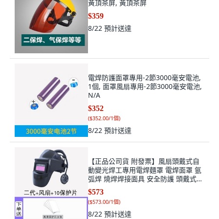
黃頂茶屏, 黃頂茶屏
$359
8/22
預計送達
電焊防護面罩專用-2節3000毫安電池,
1個, 面罩風扇專用-2節3000毫安電池,
N/A
$352
(
$352.00/1個
)
8/22
預計送達
【正品公司貨 附發票】風扇頭戴式自
動變光焊工專用電焊麵罩 電焊面罩 氩
弧焊 燒焊焊接面具 安全防護 頭戴式全
自動焊工防護, 1個, 630焊帽風扇+二代
$573
+10護片
(
$573.00/1個
)
8/22
預計送達