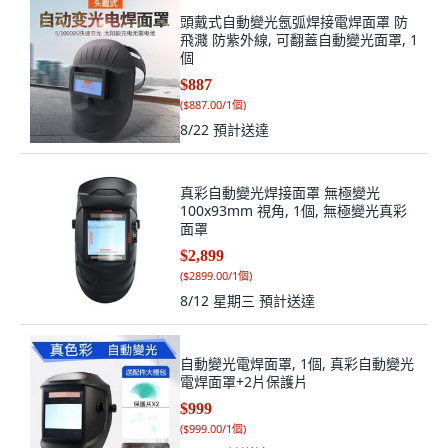
頭戴式自動變光氬弧焊接電焊面罩 防
飛濺 防紫外線, 可翻蓋自動變光面罩, 1
個
$887
(
$887.00/1個
)
8/22
預計送達
真彩自動變光焊接面罩 無極變光
100x93mm 視角, 1個, 無極變光真彩
面罩
$2,899
(
$2899.00/1個
)
8/12 星期三
預計送達
自動變光電焊面罩, 1個, 真彩自動變光
電焊面罩+2片保護片
$999
(
$999.00/1個
)