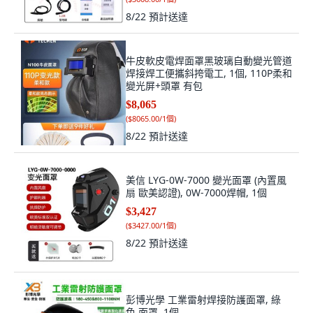
8/22
預計送達
牛皮軟皮電焊面罩黑玻璃自動變光管道
焊接焊工便攜斜挎電工, 1個, 110P柔和
變光屏+頭罩 有包
$8,065
(
$8065.00/1個
)
8/22
預計送達
美信 LYG-0W-7000 變光面罩 (內置風
扇 歐美認證), 0W-7000焊帽, 1個
$3,427
(
$3427.00/1個
)
8/22
預計送達
彭博光學 工業雷射焊接防護面罩, 綠
色,面罩, 1個