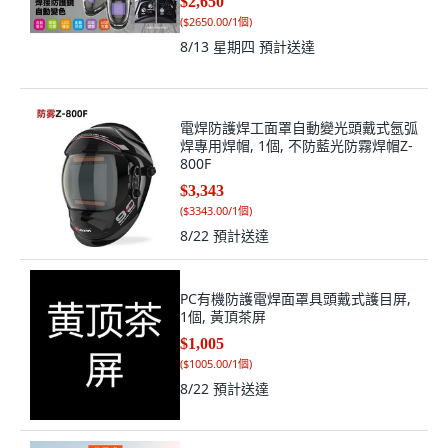
$2,650
(
$2650.00/1個
)
8/13 星期四
預計送達
電焊防護焊工面罩自動變光頭戴式氬弧
焊專用焊帽, 1個, 不防藍光防霧焊帽Z-
800F
$3,343
(
$3343.00/1個
)
8/22
預計送達
PC有機防護電焊面罩具頭戴式護目屏,
1個, 黃頂茶屏
$1,005
(
$1005.00/1個
)
8/22
預計送達