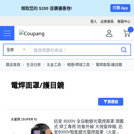
領取您的
$200
首購優惠卷!
打開 App
登入
註冊會員
客服中心
全部
酷澎首頁
生活日用
五金工具
噴燈/焊接工具
電焊面罩/護目鏡
電焊面罩/護目鏡
篩選器
迅安 8000V 全自動變光電焊面罩 頭戴
式 焊工專用 防紫外線 大視窗焊帽, 迅
安8000V智能變光電焊面罩（火星