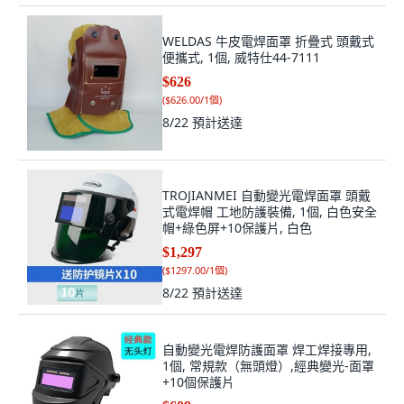
WELDAS 牛皮電焊面罩 折疊式 頭戴式
便攜式, 1個, 威特仕44-7111
$626
(
$626.00/1個
)
8/22
預計送達
TROJIANMEI 自動變光電焊面罩 頭戴
式電焊帽 工地防護裝備, 1個, 白色安全
帽+綠色屏+10保護片, 白色
$1,297
(
$1297.00/1個
)
8/22
預計送達
自動變光電焊防護面罩 焊工焊接專用,
1個, 常規款（無頭燈）,經典變光-面罩
+10個保護片