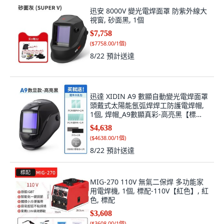
迅安 8000V 變光電焊面罩 防紫外線大
視窗, 砂面黑, 1個
$7,758
(
$7758.00/1個
)
8/22
預計送達
迅達 XIDIN A9 數顯自動變光電焊面罩
頭戴式太陽能氬弧焊焊工防護電焊帽,
1個, 焊帽_A9數顯真彩-高亮黑【標
配】
$4,638
(
$4638.00/1個
)
8/22
預計送達
MIG-270 110V 無氣二保焊 多功能家
用電焊機, 1個, 標配-110V【紅色】, 紅
色, 標配
$3,608
(
$3608.00/1個
)