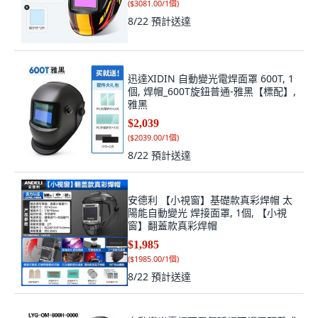
(
$3081.00/1個
)
8/22
預計送達
迅達XIDIN 自動變光電焊面罩 600T, 1
個, 焊帽_600T旋鈕普通-雅黑【標配】,
雅黑
$2,039
(
$2039.00/1個
)
8/22
預計送達
安德利 【小視窗】基礎款真彩焊帽 太
陽能自動變光 焊接面罩, 1個, 【小視
窗】翻蓋款真彩焊帽
$1,985
(
$1985.00/1個
)
8/22
預計送達