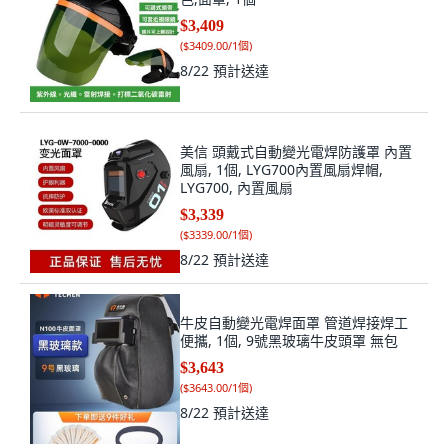
$3,409
(
$3409.00/1個
)
8/22
預計送達
美信 頭戴式自動變光電焊防護罩 內置
風扇, 1個, LYG700內置風扇焊帽,
LYG700, 內置風扇
$3,339
(
$3339.00/1個
)
8/22
預計送達
牛皮自動變光電焊面罩 管道焊接焊工
便攜, 1個, 9號黑玻璃牛皮頭罩 無包
$3,643
(
$3643.00/1個
)
8/22
預計送達