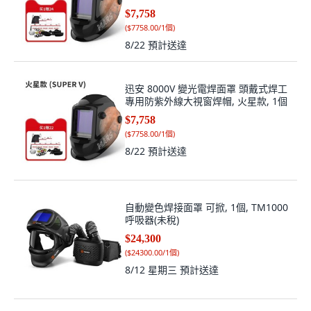
款）, 1個
$7,758
(
$7758.00/1個
)
8/22
預計送達
迅安 8000V 變光電焊面罩 頭戴式焊工
專用防紫外線大視窗焊帽, 火星款, 1個
$7,758
(
$7758.00/1個
)
8/22
預計送達
自動變色焊接面罩 可掀, 1個, TM1000
呼吸器(未稅)
$24,300
(
$24300.00/1個
)
8/12 星期三
預計送達