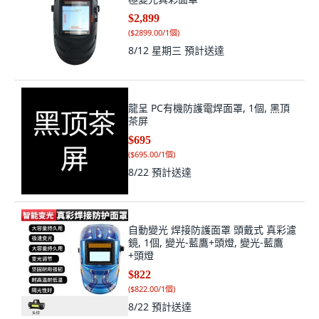
$2,899
(
$2899.00/1個
)
8/12 星期三
預計送達
龍呈 PC有機防護電焊面罩, 1個, 黑頂
茶屏
$695
(
$695.00/1個
)
8/22
預計送達
自動變光 焊接防護面罩 頭戴式 真彩濾
鏡, 1個, 變光-藍鷹+頭燈, 變光-藍鷹
+頭燈
$822
(
$822.00/1個
)
8/22
預計送達