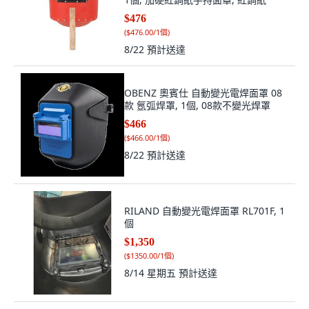
$476
(
$476.00/1個
)
8/22
預計送達
OBENZ 奧賓仕 自動變光電焊面罩 08
款 氬弧焊罩, 1個, 08款不變光焊罩
$466
(
$466.00/1個
)
8/22
預計送達
RILAND 自動變光電焊面罩 RL701F, 1
個
$1,350
(
$1350.00/1個
)
8/14 星期五
預計送達