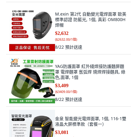
M.exin 第2代 自動變光電焊面罩 歐美
標準認證 防藍光, 1個, 真彩 OM800H
焊帽
$2,632
(
$2632.00/1個
)
8/22
預計送達
YAG防護面罩 紅外綫焊接防護麵屏麵
罩 電焊麵罩 氬弧焊 燒焊焊接麵具, 綠
色,面罩, 1個
$3,409
(
$3409.00/1個
)
8/22
預計送達
金泉 智能變光電焊面罩, 1個, 116-1雙
液晶大屏標準款（套餐一）
$3,081