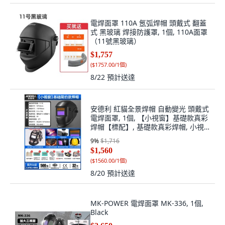
電焊面罩 110A 氬弧焊帽 頭戴式 翻蓋
式 黑玻璃 焊接防護罩, 1個, 110A面罩
（11號黑玻璃）
$1,757
(
$1757.00/1個
)
8/22
預計送達
安德利 紅貓全景焊帽 自動變光 頭戴式
電焊面罩, 1個, 【小視窗】基礎款真彩
焊帽【標配】, 基礎款真彩焊帽, 小視
窗
9
%
$1,716
$1,560
(
$1560.00/1個
)
8/20
預計送達
MK-POWER 電焊面罩 MK-336, 1個,
Black