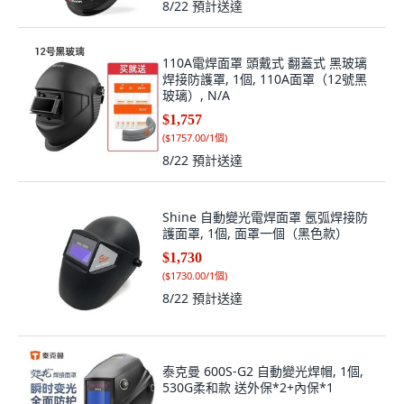
8/22
預計送達
110A電焊面罩 頭戴式 翻蓋式 黑玻璃
焊接防護罩, 1個, 110A面罩（12號黑
玻璃）, N/A
$1,757
(
$1757.00/1個
)
8/22
預計送達
Shine 自動變光電焊面罩 氬弧焊接防
護面罩, 1個, 面罩一個（黑色款）
$1,730
(
$1730.00/1個
)
8/22
預計送達
泰克曼 600S-G2 自動變光焊帽, 1個,
530G柔和款 送外保*2+內保*1