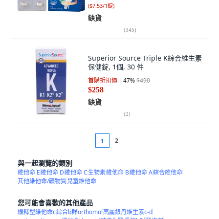
(
$7.53/1錠
)
缺貨
(
345
)
Superior Source Triple K綜合維生素
保健錠, 1個, 30 件
首購折扣價
47
%
$490
$258
缺貨
(
2
)
2
1
與一起瀏覽的類別
維他命 E
維他命 D
維他命 C
生物素
維他命 B
維他命 A
綜合維他命
其他維他命/礦物質
兒童維他命
您可能會喜歡的其他產品
緩釋型維他命c
綜合b群
orthomol
高麗銀丹維生素c-d