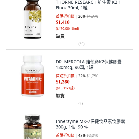
THORNE RESEARCH 維生素 K2 1
Fluoz 30ml, 1罐
首購折扣價
20
%
$1,770
$1,410
(
$470.00/10ml
)
缺貨
(
30
)
DR. MERCOLA 維他命K2保健膠囊
180mcg, 90顆, 1罐
首購折扣價
22
%
$1,750
$1,360
(
$15.11/1錠
)
缺貨
(
7
)
Innerzyme MK-7保健食品素食膠囊
300g, 1個, 90 件
首購折扣價
48
%
$2,210