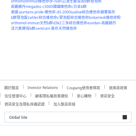
orthomolimmun維他命
dr-nutri芯漾生醫
長效b群
發泡劑
高麗銀丹megados-c3000
韓國維他命c
日本b群
美國-puritans-pride-維他命-d3-2000iu
alive綜合維他命
銀寶善存
b群發泡錠
zahler
綜合維他命c
發泡錠
綜合維他命b
vitamedi
維他命粉
orthomol-immun
天然b群
d3k2
三多綜合維他命
eundan-高麗銀丹
活力素
酵母b群
centrum-善存
天然維他命
Investor Relations
關於酷澎
Coupang使用者條款
退換貨政策
信任管理中心
顧客隱私權政策通知
安心購物
資訊安全
資訊安全及隱私保護認證
加入酷澎商城
Global Site