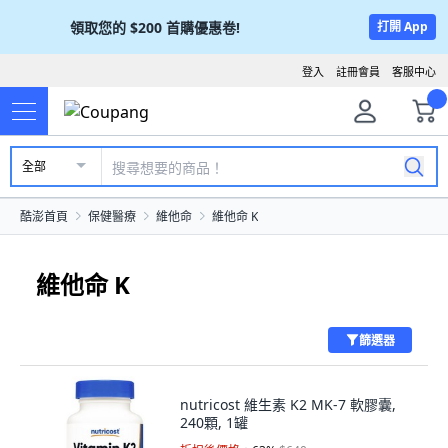
領取您的
$200
首購優惠卷!
打開 App
登入
註冊會員
客服中心
全部
酷澎首頁
保健醫療
維他命
維他命 K
維他命 K
篩選器
nutricost 維生素 K2 MK-7 軟膠囊,
240顆, 1罐