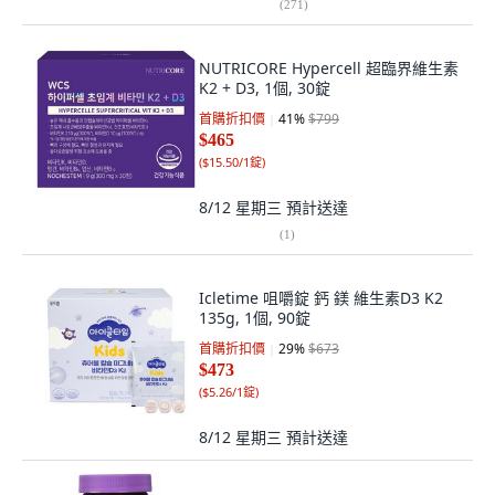
(
271
)
NUTRICORE Hypercell 超臨界維生素
K2 + D3, 1個, 30錠
首購折扣價
41
%
$799
$465
(
$15.50/1錠
)
8/12 星期三
預計送達
(
1
)
Icletime 咀嚼錠 鈣 鎂 維生素D3 K2
135g, 1個, 90錠
首購折扣價
29
%
$673
$473
(
$5.26/1錠
)
8/12 星期三
預計送達