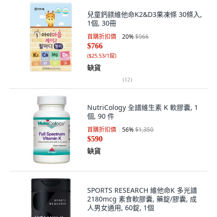
兒童鈣鎂維他命K2&D3果凍條 30條入,
1個, 30冊
首購折扣價
20
%
$966
$766
(
$25.53/1錠
)
缺貨
(
12
)
NutriCology 全譜維生素 K 軟膠囊, 1
個, 90 件
首購折扣價
56
%
$1,350
$590
缺貨
SPORTS RESEARCH 維他命K 多光譜
2180mcg 素食軟膠囊, 藥錠/膠囊, 成
人男女通用, 60錠, 1個