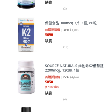
缺貨
(
2
)
保健食品 300mcg 7片, 1個, 60粒
首購折扣價
31
%
$1,010
$690
缺貨
(
12
)
SOURCE NATURALS 維他命K2優勢錠
2200mcg, 120顆, 1個
首購折扣價
27
%
$1,180
$850
(
$7.08/1錠
)
缺貨
(
4
)