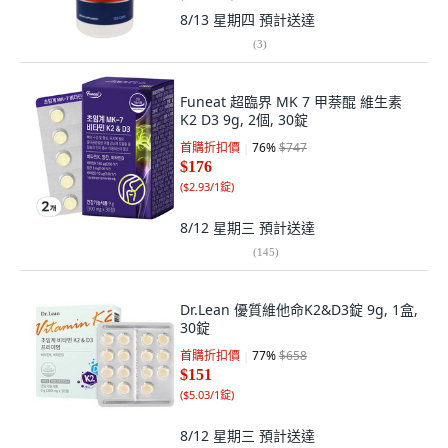
8/13 星期四
預計送達
(
3
)
Funeat 超臨界 MK 7 甲萘醌 維生素
K2 D3 9g, 2個, 30錠
首購折扣價
76
%
$747
$176
(
$2.93/1錠
)
8/12 星期三
預計送達
(
145
)
Dr.Lean 優質維他命K2&D3錠 9g, 1盒,
30錠
首購折扣價
77
%
$658
$151
(
$5.03/1錠
)
8/12 星期三
預計送達