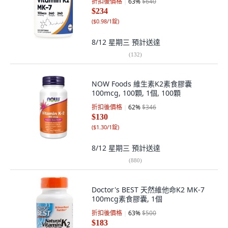
折扣後價格
63
%
$640
$234
(
$0.98/1錠
)
8/12 星期三
預計送達
(
132
)
NOW Foods 維生素K2素食膠囊
100mcg, 100顆, 1個, 100顆
折扣後價格
62
%
$346
$130
(
$1.30/1錠
)
8/12 星期三
預計送達
(
880
)
Doctor's BEST 天然維他命K2 MK-7
100mcg素食膠囊, 1個
折扣後價格
63
%
$500
$183