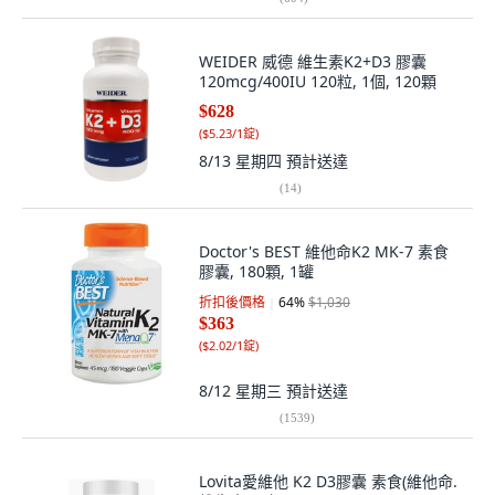
WEIDER 威德 維生素K2+D3 膠囊
120mcg/400IU 120粒, 1個, 120顆
$628
(
$5.23/1錠
)
8/13 星期四
預計送達
(
14
)
Doctor's BEST 維他命K2 MK-7 素食
膠囊, 180顆, 1罐
折扣後價格
64
%
$1,030
$363
(
$2.02/1錠
)
8/12 星期三
預計送達
(
1539
)
Lovita愛維他 K2 D3膠囊 素食(維他命.