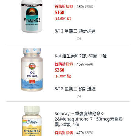
首購折扣價
53
%
$360
$168
(
$5.60/1錠
)
8/12 星期三
預計送達
(
5
)
Kal 維生素K-2錠, 60顆, 1罐
首購折扣價
46
%
$670
$360
(
$6.00/1錠
)
8/12 星期三
預計送達
(
5
)
Solaray 三重強度維他命K-
2&Menaquinone-7 150mcg素食膠
囊, 30顆, 1個
首購折扣價
47
%
$570