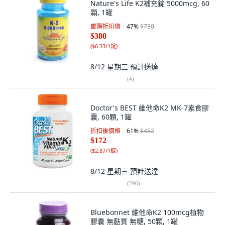
Nature's Life K2補充錠 5000mcg, 60
顆, 1罐
首購折扣價
47
%
$730
$380
(
$6.33/1錠
)
8/12 星期三
預計送達
(
4
)
Doctor's BEST 維他命K2 MK-7素食膠
囊, 60顆, 1罐
折扣後價格
61
%
$452
$172
(
$2.87/1錠
)
8/12 星期三
預計送達
(
296
)
Bluebonnet 維他命K2 100mcg植物
膠囊 無麩質 無糖, 50顆, 1罐