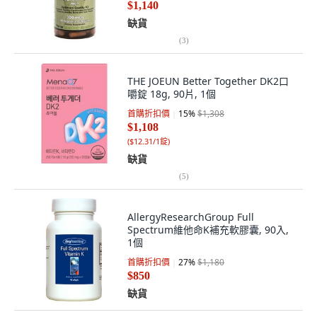
$1,140
缺貨
(
3
)
THE JOEUN Better Together DK2口
嚼錠 18g, 90片, 1個
首購折扣價
15
%
$1,308
$1,108
(
$12.31/1錠
)
缺貨
(
5
)
AllergyResearchGroup Full
Spectrum維他命K補充軟膠囊, 90入,
1個
首購折扣價
27
%
$1,180
$850
缺貨