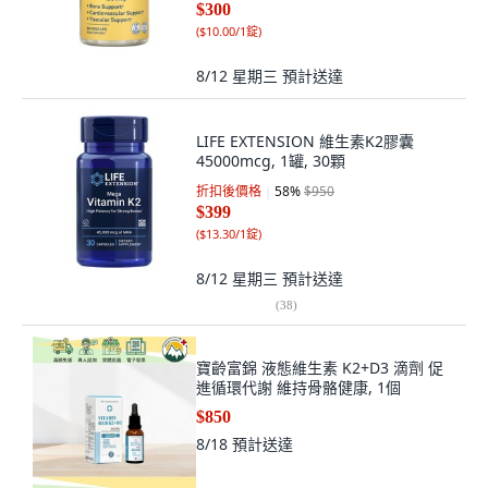
$300
(
$10.00/1錠
)
8/12 星期三
預計送達
LIFE EXTENSION 維生素K2膠囊
45000mcg, 1罐, 30顆
折扣後價格
58
%
$950
$399
(
$13.30/1錠
)
8/12 星期三
預計送達
(
38
)
寶齡富錦 液態維生素 K2+D3 滴劑 促
進循環代謝 維持骨骼健康, 1個
$850
8/18
預計送達