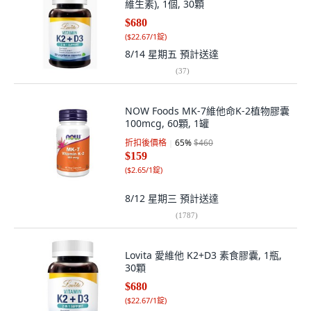
維生素), 1個, 30顆
$680
(
$22.67/1錠
)
8/14 星期五
預計送達
(
37
)
NOW Foods MK-7維他命K-2植物膠囊
100mcg, 60顆, 1罐
折扣後價格
65
%
$460
$159
(
$2.65/1錠
)
8/12 星期三
預計送達
(
1787
)
Lovita 愛維他 K2+D3 素食膠囊, 1瓶,
30顆
$680
(
$22.67/1錠
)