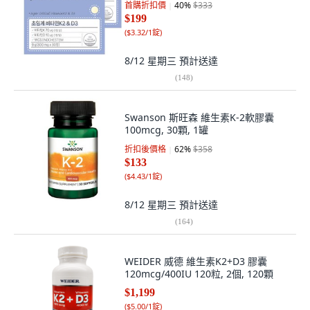
首購折扣價
40
%
$333
$199
(
$3.32/1錠
)
8/12 星期三
預計送達
(
148
)
Swanson 斯旺森 維生素K-2軟膠囊
100mcg, 30顆, 1罐
折扣後價格
62
%
$358
$133
(
$4.43/1錠
)
8/12 星期三
預計送達
(
164
)
WEIDER 威德 維生素K2+D3 膠囊
120mcg/400IU 120粒, 2個, 120顆
$1,199
(
$5.00/1錠
)