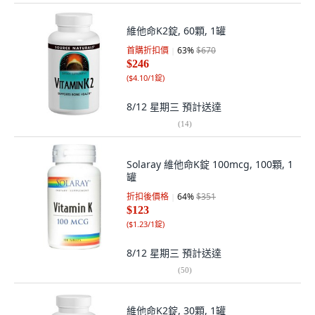
維他命K2錠, 60顆, 1罐
首購折扣價
63
%
$670
$246
(
$4.10/1錠
)
8/12 星期三
預計送達
(
14
)
Solaray 維他命K錠 100mcg, 100顆, 1
罐
折扣後價格
64
%
$351
$123
(
$1.23/1錠
)
8/12 星期三
預計送達
(
50
)
維他命K2錠, 30顆, 1罐