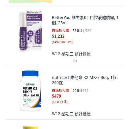
BetterYou 維生素K2 口腔液體噴霧, 1
個, 25ml
首購折扣價
36
%
$1,929
$1,232
(
$492.80/10ml
)
8/12 星期三
預計送達
(
2
)
nutricost 維他命 K2 MK-7 36g, 1個,
240錠
首購折扣價
29
%
$679
$479
(
$2.00/1錠
)
8/12 星期三
預計送達