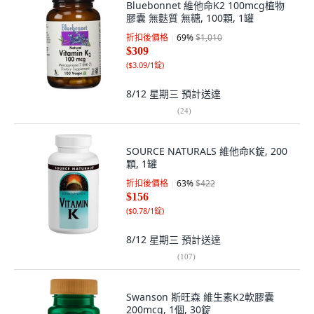
Bluebonnet 維他命K2 100mcg植物
膠囊 無麩質 無糖, 100顆, 1罐
折扣後價格
69
%
$1,010
$309
(
$3.09/1錠
)
8/12 星期三
預計送達
(
24
)
SOURCE NATURALS 維他命K錠, 200
顆, 1罐
折扣後價格
63
%
$422
$156
(
$0.78/1錠
)
8/12 星期三
預計送達
(
107
)
Swanson 斯旺森 維生素K2軟膠囊
200mcg, 1個, 30錠