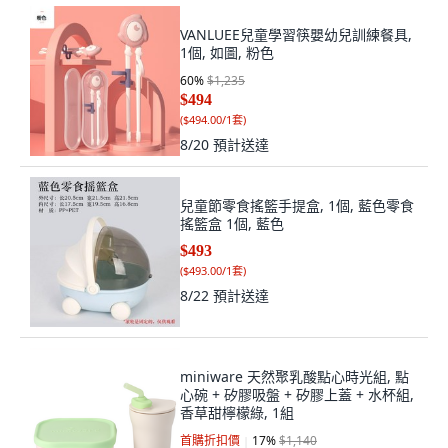
VANLUEE兒童學習筷嬰幼兒訓練餐具,
1個, 如圖, 粉色
60
%
$1,235
$494
(
$494.00/1套
)
8/20
預計送達
兒童節零食搖籃手提盒, 1個, 藍色零食
搖籃盒 1個, 藍色
$493
(
$493.00/1套
)
8/22
預計送達
miniware 天然聚乳酸點心時光組, 點
心碗 + 矽膠吸盤 + 矽膠上蓋 + 水杯組,
香草甜檸檬綠, 1組
首購折扣價
17
%
$1,140