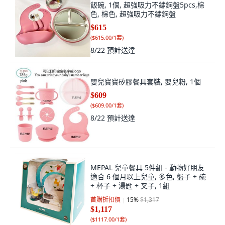
飯碗, 1個, 超強吸力不鏽鋼盤5pcs,棕
色, 棕色, 超強吸力不鏽鋼盤
$615
(
$615.00/1套
)
8/22
預計送達
嬰兒寶寶矽膠餐具套裝, 嬰兒粉, 1個
$609
(
$609.00/1套
)
8/22
預計送達
MEPAL 兒童餐具 5件組 - 動物好朋友
適合 6 個月以上兒童, 多色, 盤子 + 碗
+ 杯子 + 湯匙 + 叉子, 1組
首購折扣價
15
%
$1,317
$1,117
(
$1117.00/1套
)