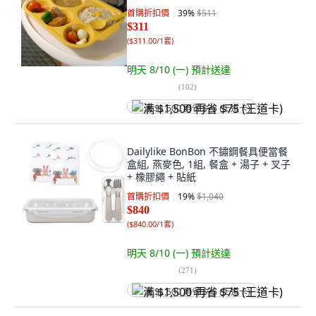
首購折扣價
39
%
$511
$311
(
$311.00/1套
)
明天 8/10 (一)
預計送達
(
102
)
满 $1,500 再省 $75 (王道卡)
Dailylike BonBon 不鏽鋼餐具便當餐
盒組, 燕麥色, 1組, 餐盒 + 湯子 + 叉子
+ 橡膠繩 + 貼紙
首購折扣價
19
%
$1,040
$840
(
$840.00/1套
)
明天 8/10 (一)
預計送達
(
271
)
满 $1,500 再省 $75 (王道卡)