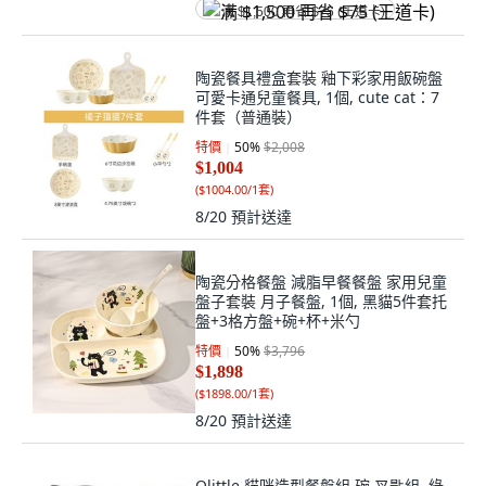
满 $1,500 再省 $75 (王道卡)
陶瓷餐具禮盒套裝 釉下彩家用飯碗盤
可愛卡通兒童餐具, 1個, cute cat：7
件套（普通裝）
特價
50
%
$2,008
$1,004
(
$1004.00/1套
)
8/20
預計送達
陶瓷分格餐盤 減脂早餐餐盤 家用兒童
盤子套裝 月子餐盤, 1個, 黑貓5件套托
盤+3格方盤+碗+杯+米勺
特價
50
%
$3,796
$1,898
(
$1898.00/1套
)
8/20
預計送達
Qlittle 貓咪造型餐盤組 碗 叉匙組, 綠