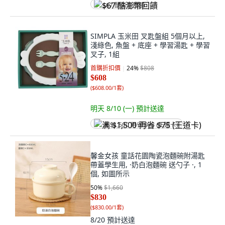
$67 酷澎幣回饋
SIMPLA 玉米田 叉匙盤組 5個月以上,
淺綠色, 魚盤 + 底座 + 學習湯匙 + 學習
叉子, 1組
首購折扣價
24
%
$808
$608
(
$608.00/1套
)
明天 8/10 (一)
預計送達
满 $1,500 再省 $75 (王道卡)
馨金女孩 童話花園陶瓷泡麵碗附湯匙
帶蓋學生用, ·奶白泡麵碗 送勺子 ·, 1
個, 如圖所示
50
%
$1,660
$830
(
$830.00/1套
)
8/20
預計送達