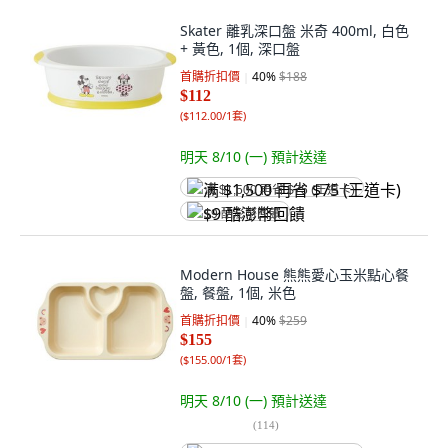
Skater 離乳深口盤 米奇 400ml, 白色
+ 黃色, 1個, 深口盤
首購折扣價
40
%
$188
$112
(
$112.00/1套
)
明天 8/10 (一)
預計送達
满 $1,500 再省 $75 (王道卡)
$9 酷澎幣回饋
Modern House 熊熊愛心玉米點心餐
盤, 餐盤, 1個, 米色
首購折扣價
40
%
$259
$155
(
$155.00/1套
)
明天 8/10 (一)
預計送達
(
114
)