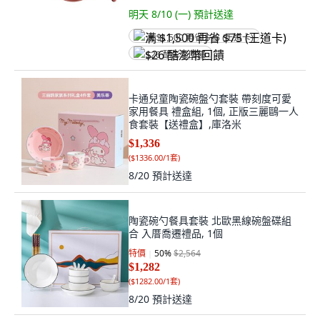
明天 8/10 (一)
預計送達
满 $1,500 再省 $75 (王道卡)
$26 酷澎幣回饋
卡通兒童陶瓷碗盤勺套裝 帶刻度可愛
家用餐具 禮盒組, 1個, 正版三麗鷗一人
食套裝【送禮盒】,庫洛米
$1,336
(
$1336.00/1套
)
8/20
預計送達
陶瓷碗勺餐具套裝 北歐黑線碗盤碟組
合 入厝喬遷禮品, 1個
特價
50
%
$2,564
$1,282
(
$1282.00/1套
)
8/20
預計送達