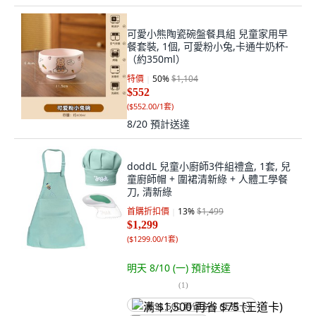
可愛小熊陶瓷碗盤餐具組 兒童家用早
餐套裝, 1個, 可愛粉小兔,卡通牛奶杯-
（約350ml）
特價
50
%
$1,104
$552
(
$552.00/1套
)
8/20
預計送達
doddL 兒童小廚師3件組禮盒, 1套, 兒
童廚師帽 + 圍裙清新綠 + 人體工學餐
刀, 清新綠
首購折扣價
13
%
$1,499
$1,299
(
$1299.00/1套
)
明天 8/10 (一)
預計送達
(
1
)
满 $1,500 再省 $75 (王道卡)