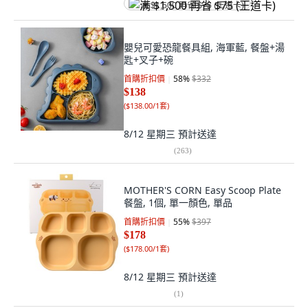
满 $1,500 再省 $75 (王道卡)
嬰兒可愛恐龍餐具組, 海軍藍, 餐盤+湯
匙+叉子+碗
首購折扣價
58
%
$332
$138
(
$138.00/1套
)
8/12 星期三
預計送達
(
263
)
MOTHER'S CORN Easy Scoop Plate
餐盤, 1個, 單一顏色, 單品
首購折扣價
55
%
$397
$178
(
$178.00/1套
)
8/12 星期三
預計送達
(
1
)