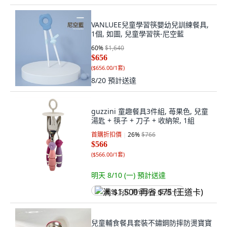
VANLUEE兒童學習筷嬰幼兒訓練餐具,
1個, 如圖, 兒童學習筷-尼空藍
60
%
$1,640
$656
(
$656.00/1套
)
8/20
預計送達
guzzini 童趣餐具3件組, 苺果色, 兒童
湯匙 + 筷子 + 刀子 + 收納架, 1組
首購折扣價
26
%
$766
$566
(
$566.00/1套
)
明天 8/10 (一)
預計送達
满 $1,500 再省 $75 (王道卡)
兒童輔食餐具套裝不鏽鋼防摔防燙寶寶