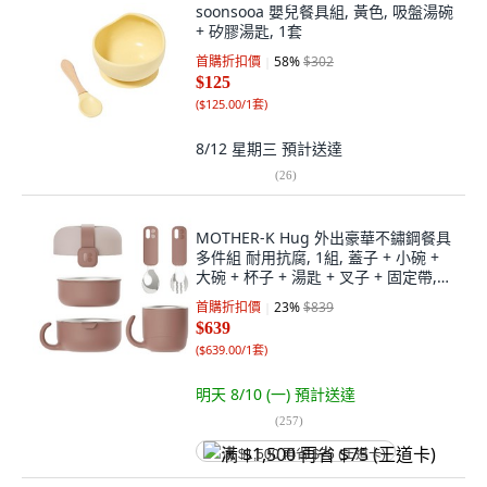
soonsooa 嬰兒餐具組, 黃色, 吸盤湯碗
+ 矽膠湯匙, 1套
首購折扣價
58
%
$302
$125
(
$125.00/1套
)
8/12 星期三
預計送達
(
26
)
MOTHER-K Hug 外出豪華不鏽鋼餐具
多件組 耐用抗腐, 1組, 蓋子 + 小碗 +
大碗 + 杯子 + 湯匙 + 叉子 + 固定帶,
乾燥玫瑰
首購折扣價
23
%
$839
$639
(
$639.00/1套
)
明天 8/10 (一)
預計送達
(
257
)
满 $1,500 再省 $75 (王道卡)