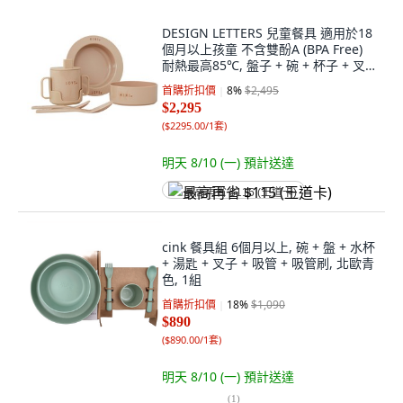
DESIGN LETTERS 兒童餐具 適用於18
個月以上孩童 不含雙酚A (BPA Free)
耐熱最高85℃, 盤子 + 碗 + 杯子 + 叉
子 + 湯匙, 1組, 粉紅色
首購折扣價
8
%
$2,495
$2,295
(
$2295.00/1套
)
明天 8/10 (一)
預計送達
最高再省 $115 (王道卡)
cink 餐具組 6個月以上, 碗 + 盤 + 水杯
+ 湯匙 + 叉子 + 吸管 + 吸管刷, 北歐青
色, 1組
首購折扣價
18
%
$1,090
$890
(
$890.00/1套
)
明天 8/10 (一)
預計送達
(
1
)