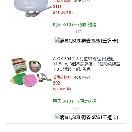
首購折扣價
40
%
$185
$111
(
$111.00/1套
)
明天 8/10 (一)
預計送達
(
147
)
满 $1,500 再省 $75 (王道卡)
A-OK 304三入兒童ST碗組 附湯匙
11.5cm, 3個不鏽鋼碗 + 3個彩色碗蓋
+ 3支湯匙, 1組, 彩色
首購折扣價
40
%
$154
$92
(
$92.00/1套
)
明天 8/10 (一)
預計送達
(
27
)
满 $1,500 再省 $75 (王道卡)