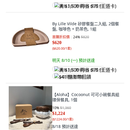
满 $1,500 再省 $75 (王道卡)
By Lille Vilde 矽膠餐盤二入組, 2個餐
盤, 咖啡色 + 奶茶色, 1組
首購折扣價
24
%
$820
$620
(
$620.00/1套
)
明天 8/10 (一)
預計送達
满 $1,500 再省 $75 (王道卡)
$41 酷澎幣回饋
【Aloha】Cocoonut 可可小碗餐具組
環保餐具, 1個
10
%
$1,360
$1,224
(
$1224.00/1套
)
8/18
預計送達