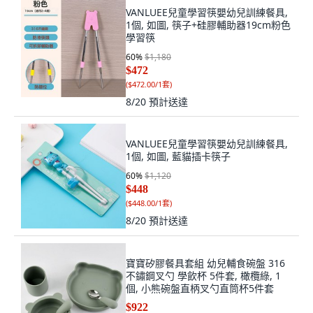
VANLUEE兒童學習筷嬰幼兒訓練餐具,
1個, 如圖, 筷子+硅膠輔助器19cm粉色
學習筷
60
%
$1,180
$472
(
$472.00/1套
)
8/20
預計送達
VANLUEE兒童學習筷嬰幼兒訓練餐具,
1個, 如圖, 藍貓插卡筷子
60
%
$1,120
$448
(
$448.00/1套
)
8/20
預計送達
寶寶矽膠餐具套組 幼兒輔食碗盤 316
不鏽鋼叉勺 學飲杯 5件套, 橄欖綠, 1
個, 小熊碗盤直柄叉勺直筒杯5件套
$922