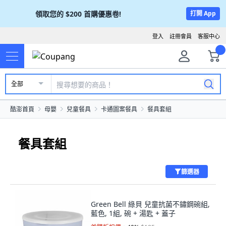
領取您的
$200
首購優惠卷!
打開 App
登入
註冊會員
客服中心
全部
酷澎首頁
母嬰
兒童餐具
卡通圖案餐具
餐具套組
餐具套組
篩選器
Green Bell 綠貝 兒童抗菌不鏽鋼碗組,
藍色, 1組, 碗 + 湯匙 + 蓋子