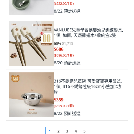
(
$922.00/1套
)
8/22
預計送達
VANLUEE兒童學習筷嬰幼兒訓練餐具,
1個, 如圖, 天然雞翅木+收納盒2雙
60
%
$1,715
$686
(
$686.00/1套
)
8/20
預計送達
316不銹鋼兒童碗 可愛寶寶專用飯盆,
1個, 316不銹鋼陞級16cm小熊加深加
厚
$359
(
$359.00/1套
)
8/22
預計送達
2
3
4
5
1