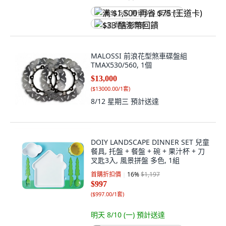
满 $1,500 再省 $75 (王道卡)
$33 酷澎幣回饋
MALOSSI 前浪花型煞車碟盤組
TMAX530/560, 1個
$13,000
(
$13000.00/1套
)
8/12 星期三
預計送達
DOIY LANDSCAPE DINNER SET 兒童
餐具, 托盤 + 餐盤 + 碗 + 果汁杯 + 刀
叉匙3入, 風景拼盤 多色, 1組
首購折扣價
16
%
$1,197
$997
(
$997.00/1套
)
明天 8/10 (一)
預計送達