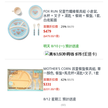
FOX RUN 兒童竹纖維餐具組 小倉鼠,
水杯 + 叉子 + 湯匙 + 餐碗 + 餐盤, 1套,
白底藍圖
首購折扣價
29
%
$679
$479
(
$479.00/1套
)
明天 8/10 (一)
預計送達
满 $1,500 再省 $75 (王道卡)
MOTHER'S CORN 孩童餐盤餐具組, 單
一顏色, 餐盤+馬克杯+湯匙+叉子, 1套
首購折扣價
42
%
$575
$331
(
$331.00/1套
)
8/12 星期三
預計送達
(
60
)