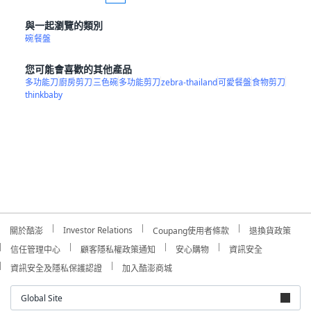
與一起瀏覽的類別
碗
餐盤
您可能會喜歡的其他產品
多功能刀
廚房剪刀
三色碗
多功能剪刀
zebra-thailand
可愛餐盤
食物剪刀
thinkbaby
Investor Relations
關於酷澎
Coupang使用者條款
退換貨政策
信任管理中心
顧客隱私權政策通知
安心購物
資訊安全
資訊安全及隱私保護認證
加入酷澎商城
Global Site