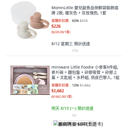
MomnLittle 嬰兒副食品保鮮袋裝飾插
牌 2款, 暖灰色 + 灰玫瑰色, 1套
首購折扣價
60
%
$576
$226
(
$226.00/1套
)
8/12 星期三
預計送達
(
72
)
miniware Little Foodie 小食客6件組,
麥片碗 + 麵包盤 + 矽膠吸管 + 矽膠上
蓋 + 叉匙組 + 水杯組, 俏皮巴黎人, 1組
首購折扣價
10
%
$1,862
$1,662
(
$1662.00/1套
)
明天 8/10 (一)
預計送達
(
1
)
最高再省 $84 (王道卡)