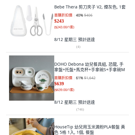
Bebe Thera 剪刀夾子 V2, 煙灰色, 1套
首購折扣價
40
%
$406
$243
(
$243.00/1套
)
8/12 星期三
預計送達
(
4
)
DOHO Debona 幼兒餐具組, 恐龍, 手
拿盤+托盤+馬克杯+手拿碗S+手拿碗M
首購折扣價
61
%
$1,642
$639
(
$639.00/1套
)
8/12 星期三
預計送達
(
746
)
HouseTip 幼兒用玉米澱粉PLA餐盤 黃
色 5格 1入, 1個, 餐盤