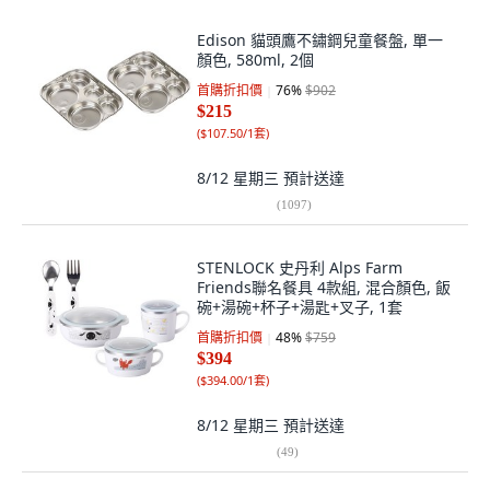
Edison 貓頭鷹不鏽鋼兒童餐盤, 單一
顏色, 580ml, 2個
首購折扣價
76
%
$902
$215
(
$107.50/1套
)
8/12 星期三
預計送達
(
1097
)
STENLOCK 史丹利 Alps Farm
Friends聯名餐具 4款組, 混合顏色, 飯
碗+湯碗+杯子+湯匙+叉子, 1套
首購折扣價
48
%
$759
$394
(
$394.00/1套
)
8/12 星期三
預計送達
(
49
)