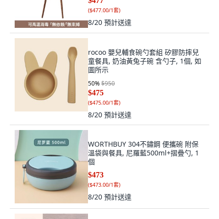
$477
(
$477.00/1套
)
8/20
預計送達
rocoo 嬰兒輔食碗勺套組 矽膠防摔兒
童餐具, 奶油黃兔子碗 含勺子, 1個, 如
圖所示
50
%
$950
$475
(
$475.00/1套
)
8/20
預計送達
WORTHBUY 304不鏽鋼 便攜碗 附保
溫袋與餐具, 尼羅藍500ml+摺疊勺, 1
個
$473
(
$473.00/1套
)
8/20
預計送達