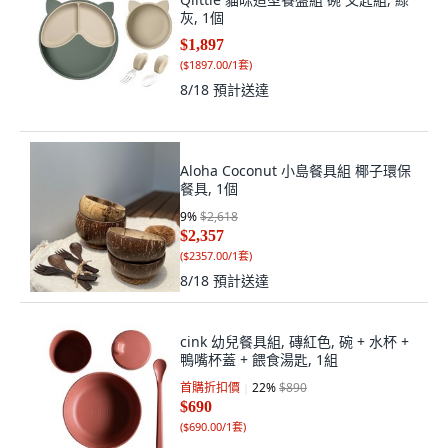
灰, 1個
$1,897
(
$1897.00/1套
)
8/18
預計送達
Aloha Coconut 小島餐具組 椰子環保
餐具, 1個
9
%
$2,618
$2,357
(
$2357.00/1套
)
8/18
預計送達
cink 幼兒餐具組, 磚紅色, 碗 + 水杯 +
鴨嘴杯蓋 + 餵食湯匙, 1組
首購折扣價
22
%
$890
$690
(
$690.00/1套
)