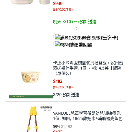
$940
(
$940.00/1套
)
明天 8/10 (一)
預計送達
(
2
)
满 $1,500 再省 $75 (王道卡)
$57 酷澎幣回饋
卡通小熊陶瓷碗盤餐具禮盒組，家用喬
遷送禮伴手禮, 1個, 小熊-4.5英寸飯碗
（單個裝）
$482
(
$482.00/1套
)
8/20
預計送達
VANLUEE兒童學習筷嬰幼兒訓練餐具,
1個, 如圖, 18cm雞翅木+輔助器亮黃色
59
%
$1,192