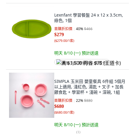
Lexnfant 學習餐盤 24 x 12 x 3.5cm,
綠色, 1個
首購折扣價
40
%
$466
$279
(
$279.00/1套
)
明天 8/10 (一)
預計送達
满 $1,500 再省 $75 (王道卡)
SIMPLA 玉米田 嬰童餐具 6件組 5個月
以上適用, 淺紅色, 湯匙 + 叉子 + 加長
餵食匙 + 學習杯 + 淺碗 + 深碗, 1組
首購折扣價
22
%
$880
$680
(
$680.00/1套
)
明天 8/10 (一)
預計送達
(
1
)