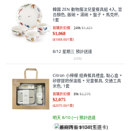
韓國 ZEN 動物魔法兒童餐具組 4入, 混
合顏色, 飯碗 + 湯碗 + 盤子 + 馬克杯,
1套
首購折扣價
24
%
$1,421
$1,068
(
$1068.00/1套
)
8/12 星期三
預計送達
(
133
)
Citron 小檸檬 經典餐具禮盒, 點心盒 +
矽膠提把保溫瓶 + 兒童餐具, 交通工具
米色, 1套
首購折扣價
8
%
$2,275
$2,075
(
$2075.00/1套
)
明天 8/10 (一)
預計送達
最高再省 $104 (王道卡)