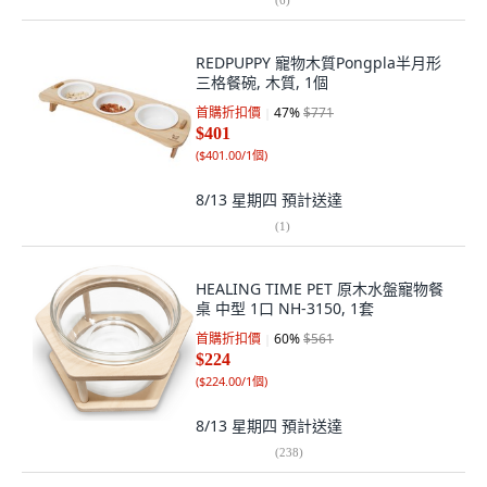
REDPUPPY 寵物木質Pongpla半月形
三格餐碗, 木質, 1個
首購折扣價
47
%
$771
$401
(
$401.00/1個
)
8/13 星期四
預計送達
(
1
)
HEALING TIME PET 原木水盤寵物餐
桌 中型 1口 NH-3150, 1套
首購折扣價
60
%
$561
$224
(
$224.00/1個
)
8/13 星期四
預計送達
(
238
)