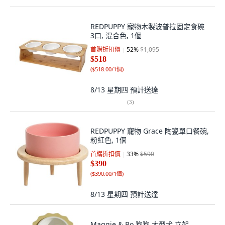
REDPUPPY 寵物木製波普拉固定食碗
3口, 混合色, 1個
首購折扣價
52
%
$1,095
$518
(
$518.00/1個
)
8/13 星期四
預計送達
(
3
)
REDPUPPY 寵物 Grace 陶瓷單口餐碗,
粉紅色, 1個
首購折扣價
33
%
$590
$390
(
$390.00/1個
)
8/13 星期四
預計送達
Maggie & Bo 狗狗 大型犬 立架