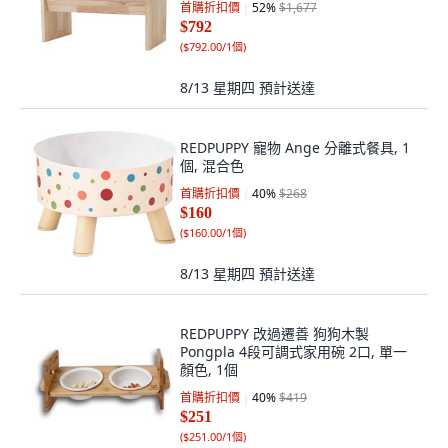
首購折扣價
52
%
$1,677
$792
(
$792.00/1個
)
8/13 星期四
預計送達
REDPUPPY 寵物 Ange 分離式餐具, 1
個, 混合色
首購折扣價
40
%
$268
$160
(
$160.00/1個
)
8/13 星期四
預計送達
REDPUPPY 改過遷善 狗狗木製
Pongpla 4段可調式家用碗 2口, 單一
顏色, 1個
首購折扣價
40
%
$419
$251
(
$251.00/1個
)