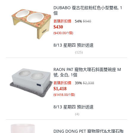
DUBABO 復古花紋粉紅色小型雙格, 1
個
首購折扣價
54
%
$940
$430
(
$430.00/1個
)
8/13 星期四
預計送達
(
125
)
RAON PAT 寵物大理石斜面雙碗座 M
號, 全白, 1個
首購折扣價
39
%
$2,338
$1,418
(
$1418.00/1個
)
8/13 星期四
預計送達
(
4
)
DING DONG PET 寵物現代&大理石陶