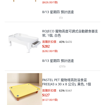
(
$626.00/1個
)
8/13 星期四
預計送達
(
1
)
ROJECO 寵物高度可調式自動餵食器支
架, 1個, 白色
首購折扣價
40
%
$470
$282
(
$282.00/1個
)
8/13 星期四
預計送達
(
215
)
PASTEL PET 寵物增高防溢食盆
FREE(43 x 30 x 8 公分), 黃色, 1個
首購折扣價
63
%
$347
$127
(
$127.00/1個
)