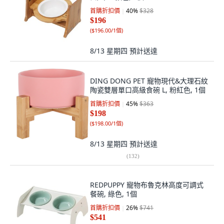
首購折扣價
40
%
$328
$196
(
$196.00/1個
)
8/13 星期四
預計送達
DING DONG PET 寵物現代&大理石紋
陶瓷雙層單口高級食碗 L, 粉紅色, 1個
首購折扣價
45
%
$363
$198
(
$198.00/1個
)
8/13 星期四
預計送達
(
132
)
REDPUPPY 寵物布魯克林高度可調式
餐碗, 綠色, 1個
首購折扣價
26
%
$741
$541