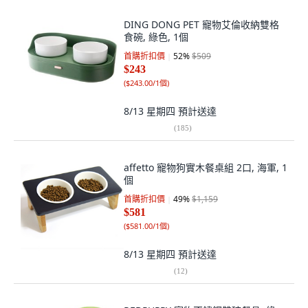
DING DONG PET 寵物艾倫收納雙格
食碗, 綠色, 1個
首購折扣價
52
%
$509
$243
(
$243.00/1個
)
8/13 星期四
預計送達
(
185
)
affetto 寵物狗實木餐桌組 2口, 海軍, 1
個
首購折扣價
49
%
$1,159
$581
(
$581.00/1個
)
8/13 星期四
預計送達
(
12
)