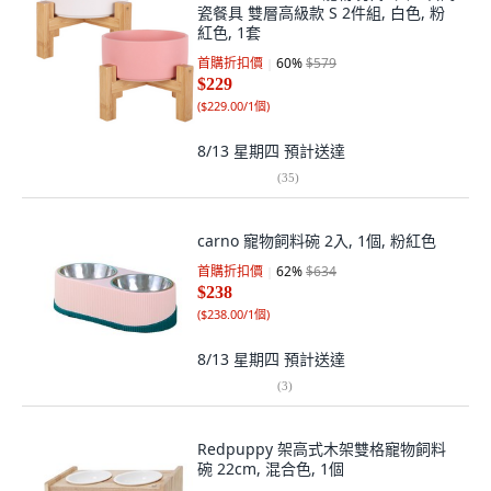
瓷餐具 雙層高級款 S 2件組, 白色, 粉
紅色, 1套
首購折扣價
60
%
$579
$229
(
$229.00/1個
)
8/13 星期四
預計送達
(
35
)
carno 寵物飼料碗 2入, 1個, 粉紅色
首購折扣價
62
%
$634
$238
(
$238.00/1個
)
8/13 星期四
預計送達
(
3
)
Redpuppy 架高式木架雙格寵物飼料
碗 22cm, 混合色, 1個