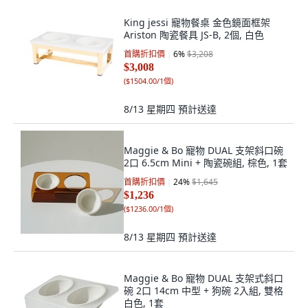
King jessi 寵物餐桌 金色鏡面框架
Ariston 陶瓷餐具 JS-B, 2個, 白色
首購折扣價
6
%
$3,208
$3,008
(
$1504.00/1個
)
8/13 星期四
預計送達
Maggie & Bo 寵物 DUAL 支架斜口碗
2口 6.5cm Mini + 陶瓷碗組, 棕色, 1套
首購折扣價
24
%
$1,645
$1,236
(
$1236.00/1個
)
8/13 星期四
預計送達
Maggie & Bo 寵物 DUAL 支架式斜口
碗 2口 14cm 中型 + 狗碗 2入組, 雙格
白色, 1套