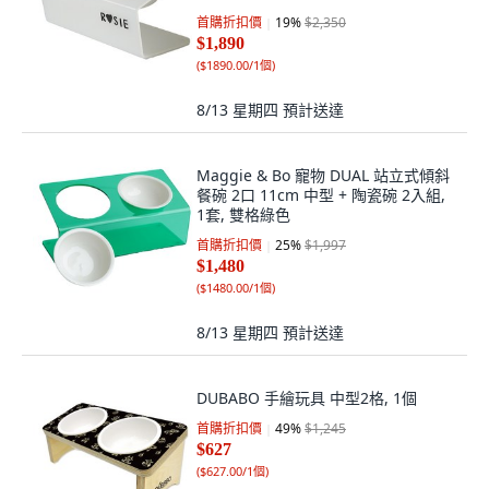
首購折扣價
19
%
$2,350
$1,890
(
$1890.00/1個
)
8/13 星期四
預計送達
Maggie & Bo 寵物 DUAL 站立式傾斜
餐碗 2口 11cm 中型 + 陶瓷碗 2入組,
1套, 雙格綠色
首購折扣價
25
%
$1,997
$1,480
(
$1480.00/1個
)
8/13 星期四
預計送達
DUBABO 手繪玩具 中型2格, 1個
首購折扣價
49
%
$1,245
$627
(
$627.00/1個
)