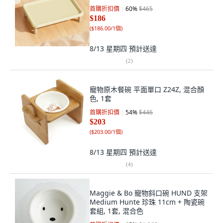
首購折扣價
60
%
$465
$186
(
$186.00/1個
)
8/13 星期四
預計送達
(
2
)
寵物原木餐碗 平面單口 Z24Z, 混合顏
色, 1套
首購折扣價
54
%
$446
$203
(
$203.00/1個
)
8/13 星期四
預計送達
(
4
)
Maggie & Bo 寵物斜口碗 HUND 支架
Medium Hunte 珍珠 11cm + 陶瓷碗
套組, 1套, 混合色