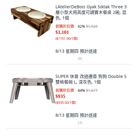
LAtelierDeBois Gyak Siktak Three 3
層小型犬用高度可調實木餐桌 2碗, 混
色, 1個
首購折扣價
42
%
$1,929
$1,101
(
$1101.00/1個
)
8/13 星期四
預計送達
(
9
)
SUPER 休普 改過遷善 狗狗 Double S
雙格餐碗 L, 深灰色, 1個
首購折扣價
44
%
$1,677
$935
(
$935.00/1個
)
8/13 星期四
預計送達
(
3
)