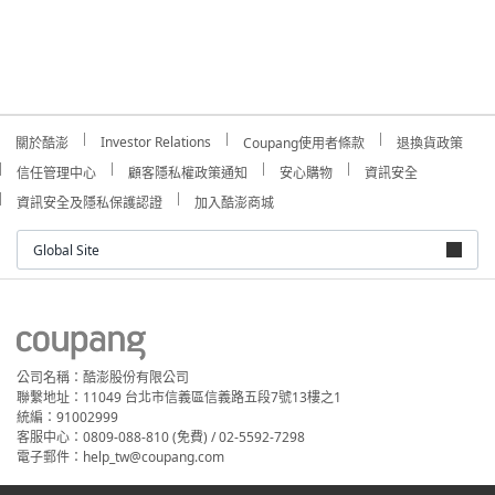
Investor Relations
關於酷澎
Coupang使用者條款
退換貨政策
信任管理中心
顧客隱私權政策通知
安心購物
資訊安全
資訊安全及隱私保護認證
加入酷澎商城
Global Site
公司名稱：酷澎股份有限公司
聯繫地址：11049 台北市信義區信義路五段7號13樓之1
統編：91002999
客服中心：0809-088-810 (免費) / 02-5592-7298
電子郵件：help_tw@coupang.com