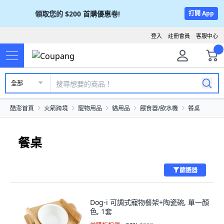
領取您的
$200
首購優惠卷!
打開 App
登入
註冊會員
客服中心
全部
酷澎首頁
火箭跨境
寵物用品
貓用品
餵食器/飲水機
餐桌
餐桌
篩選器
Dog-i 可調式寵物餐架+陶瓷碗, 單一顏
色, 1套