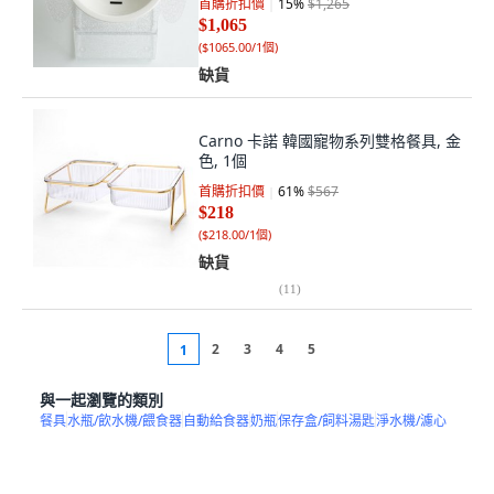
首購折扣價
15
%
$1,265
$1,065
(
$1065.00/1個
)
缺貨
Carno 卡諾 韓國寵物系列雙格餐具, 金
色, 1個
首購折扣價
61
%
$567
$218
(
$218.00/1個
)
缺貨
(
11
)
2
3
4
5
1
與一起瀏覽的類別
餐具
水瓶/飲水機/餵食器
自動給食器
奶瓶
保存盒/飼料湯匙
淨水機/濾心