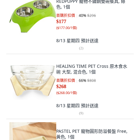
REDPUPPY 寵物不鏽鋼雙碗餐具, 綠
色, 1個
首購折扣價
40
%
$296
$177
(
$177.00/1個
)
8/13 星期四
預計送達
(
2
)
HEALING TIME PET Cross 原木食水
碗 大型, 混合色, 1個
首購折扣價
66
%
$808
$268
(
$268.00/1個
)
8/13 星期四
預計送達
(
9
)
PASTEL PET 寵物圓形防溢餐盤 Free,
黃色, 1個