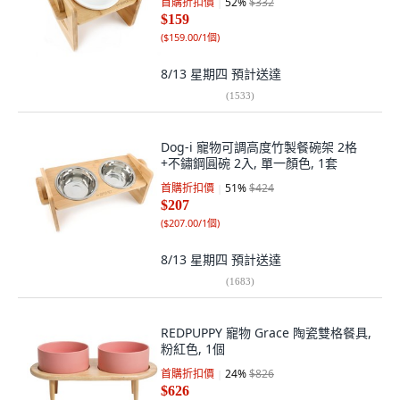
首購折扣價
52
%
$332
$159
(
$159.00/1個
)
8/13 星期四
預計送達
(
1533
)
Dog-i 寵物可調高度竹製餐碗架 2格
+不鏽鋼圓碗 2入, 單一顏色, 1套
首購折扣價
51
%
$424
$207
(
$207.00/1個
)
8/13 星期四
預計送達
(
1683
)
REDPUPPY 寵物 Grace 陶瓷雙格餐具,
粉紅色, 1個
首購折扣價
24
%
$826
$626