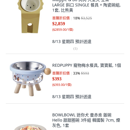
LARGE 斜口 SINGLE 餐具 + 陶瓷碗組,
1套, 比熊黃
首購折扣價
18
%
$3,525
$2,859
(
$2859.00/1個
)
8/13 星期四
預計送達
(
1
)
REDPUPPY 寵物梅水餐具, 寶寶藍, 1個
首購折扣價
33
%
$593
$393
(
$393.00/1個
)
8/13 星期四
預計送達
BOWLBOWL 迷你犬 曼赤肯 飯碗
Hello 甜甜圈碗 3件組 韓國製 7cm, 煙
灰色, 1套