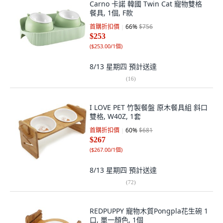
Carno 卡諾 韓國 Twin Cat 寵物雙格
餐具, 1個, F款
首購折扣價
66
%
$756
$253
(
$253.00/1個
)
8/13 星期四
預計送達
(
16
)
I LOVE PET 竹製餐盤 原木餐具組 斜口
雙格, W40Z, 1套
首購折扣價
60
%
$681
$267
(
$267.00/1個
)
8/13 星期四
預計送達
(
72
)
REDPUPPY 寵物木質Pongpla花生碗 1
口, 單一顏色, 1個