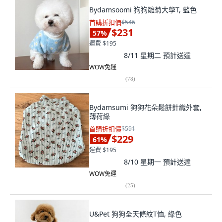
Bydamsoomi 狗狗雛菊大學T, 藍色
首購折扣價
$546
$231
57
%
運費 $195
8/11 星期二
預計送達
WOW免運
(
78
)
Bydamsumi 狗狗花朵鬆餅針織外套,
薄荷綠
首購折扣價
$591
$229
61
%
運費 $195
8/10 星期一
預計送達
WOW免運
(
25
)
U&Pet 狗狗全天條紋T恤, 綠色