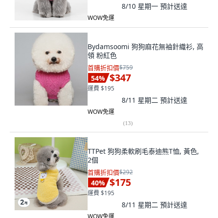
8/10 星期一
預計送達
WOW免運
Bydamsoomi 狗狗麻花無袖針織衫, 高
領 粉紅色
首購折扣價
$759
$347
54
%
運費 $195
8/11 星期二
預計送達
WOW免運
(
13
)
TTPet 狗狗柔軟刷毛泰迪熊T恤, 黃色,
2個
首購折扣價
$292
$175
40
%
運費 $195
8/11 星期二
預計送達
WOW免運