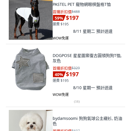
PASTEL PET 寵物網眼棋盤格T恤
首購折扣價
$488
$197
59
%
運費 $195
8/11 星期二
預計送達
WOW免運
DOGPOSE 星星圖案復古圓領狗狗T恤,
灰色
首購折扣價
$329
$197
40
%
運費 $195
8/10 星期一
預計送達
WOW免運
(
16
)
bydamsoomi 狗狗氣球公主襯衫, 奶油
色
$607