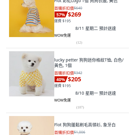
Flot 彩虹Logo T恤 狗狗衣服, 黃色
首購折扣價
$640
$269
57
%
運費 $195
8/11 星期二
預計送達
WOW免運
(
12
)
lucky petter 狗狗迷你格紋T恤, 白色/
黃色, 1個
首購折扣價
$342
$205
40
%
運費 $195
8/10 星期一
預計送達
WOW免運
(
107
)
Flot 狗狗蓬鬆刷毛高領衫, 象牙白
首購折扣價
$1,006