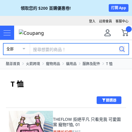
領取您的
$200
首購優惠卷!
打開 App
登入
註冊會員
客服中心
全部
酷澎首頁
火箭跨境
寵物用品
貓用品
服飾及配件
T 恤
T 恤
篩選器
THEFLOW 拒絕平凡 只看見我 可愛圖
案 寵物T恤, 01
$397