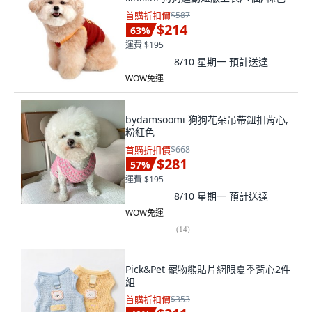
首購折扣價
$587
$214
63
%
運費 $195
8/10 星期一
預計送達
WOW免運
bydamsoomi 狗狗花朵吊帶鈕扣背心,
粉紅色
首購折扣價
$668
$281
57
%
運費 $195
8/10 星期一
預計送達
WOW免運
(
14
)
Pick&Pet 寵物熊貼片網眼夏季背心2件
組
首購折扣價
$353