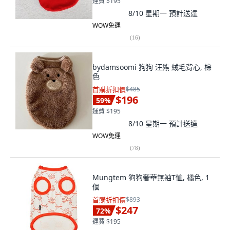
運費 $195
8/10 星期一
預計送達
WOW免運
(
16
)
bydamsoomi 狗狗 汪熊 絨毛背心, 棕
色
首購折扣價
$485
$196
59
%
運費 $195
8/10 星期一
預計送達
WOW免運
(
78
)
Mungtem 狗狗奢華無袖T恤, 橘色, 1
個
首購折扣價
$893
$247
72
%
運費 $195