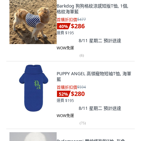
Barkdog 狗狗格紋涼感短版T恤, 1個,
格紋海軍藍
首購折扣價
$477
$286
40
%
運費 $195
8/11 星期二
預計送達
WOW免運
(
6
)
PUPPY ANGEL 高領寵物短袖T恤, 海軍
藍
首購折扣價
$594
$280
52
%
運費 $195
8/11 星期二
預計送達
WOW免運
(
75
)