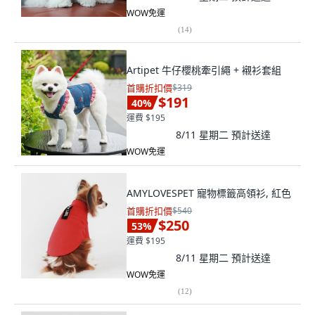
WOW免運
(
14
)
Artipet 牛仔櫻桃牽引繩 + 襯衫套組
首購折扣價
$319
$191
40
%
運費 $195
8/11 星期二
預計送達
WOW免運
AMYLOVESPET 寵物標籤高領衫, 紅色
首購折扣價
$540
$250
53
%
運費 $195
8/11 星期二
預計送達
WOW免運
(
12
)