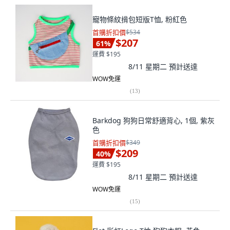
寵物條紋揹包短版T恤, 粉紅色
首購折扣價
$534
$207
61
%
運費 $195
8/11 星期二
預計送達
WOW免運
(
13
)
Barkdog 狗狗日常舒適背心, 1個, 紫灰
色
首購折扣價
$349
$209
40
%
運費 $195
8/11 星期二
預計送達
WOW免運
(
15
)