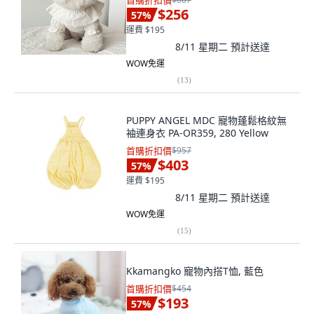
首購折扣價
$256
57
%
運費 $195
8/11 星期二
預計送達
WOW免運
(
13
)
PUPPY ANGEL MDC 寵物蓬鬆格紋無
袖連身衣 PA-OR359, 280 Yellow
首購折扣價
$957
$403
57
%
運費 $195
8/11 星期二
預計送達
WOW免運
(
15
)
Kkamangko 寵物內搭T恤, 藍色
首購折扣價
$454
$193
57
%