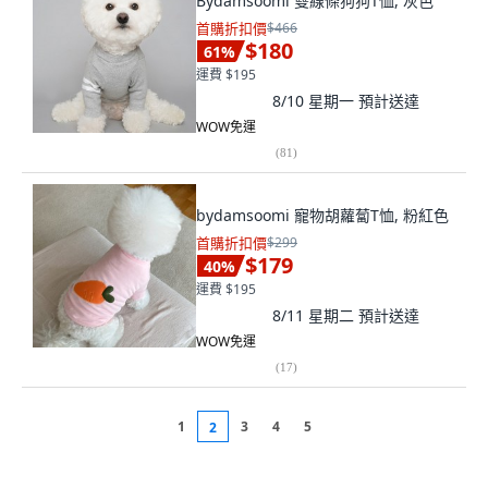
Bydamsoomi 雙線條狗狗T恤, 灰色
首購折扣價
$466
$180
61
%
運費 $195
8/10 星期一
預計送達
WOW免運
(
81
)
bydamsoomi 寵物胡蘿蔔T恤, 粉紅色
首購折扣價
$299
$179
40
%
運費 $195
8/11 星期二
預計送達
WOW免運
(
17
)
1
3
4
5
2