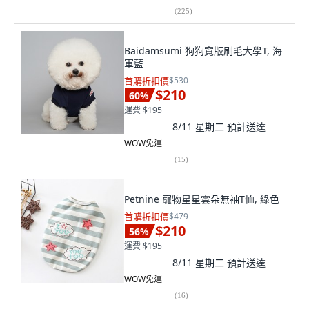
(
225
)
Baidamsumi 狗狗寬版刷毛大學T, 海
軍藍
首購折扣價
$530
$210
60
%
運費 $195
8/11 星期二
預計送達
WOW免運
(
15
)
Petnine 寵物星星雲朵無袖T恤, 綠色
首購折扣價
$479
$210
56
%
運費 $195
8/11 星期二
預計送達
WOW免運
(
16
)