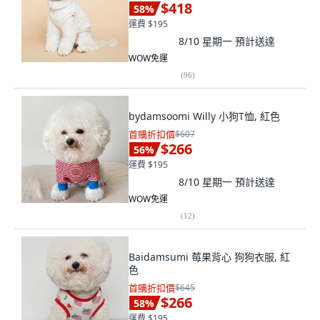
$418
58
%
運費 $195
8/10 星期一
預計送達
WOW免運
(
96
)
bydamsoomi Willy 小狗T恤, 紅色
首購折扣價
$607
$266
56
%
運費 $195
8/10 星期一
預計送達
WOW免運
(
12
)
Baidamsumi 莓果背心 狗狗衣服, 紅
色
首購折扣價
$645
$266
58
%
運費 $195