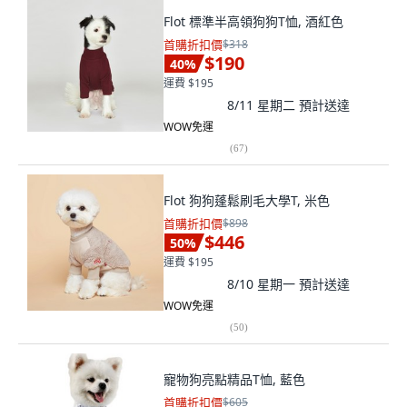
Flot 標準半高領狗狗T恤, 酒紅色
首購折扣價
$318
$190
40
%
運費 $195
8/11 星期二
預計送達
WOW免運
(
67
)
Flot 狗狗蓬鬆刷毛大學T, 米色
首購折扣價
$898
$446
50
%
運費 $195
8/10 星期一
預計送達
WOW免運
(
50
)
寵物狗亮點精品T恤, 藍色
首購折扣價
$605