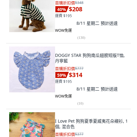
首購折扣價
$348
$208
40
%
運費 $195
8/11 星期二
預計送達
WOW免運
(
130
)
DOGGY STAR 狗狗南瓜翅膀短版T恤,
丹寧藍
首購折扣價
$777
$314
59
%
運費 $195
8/11 星期二
預計送達
WOW免運
(
10
)
I Love Pet 狗狗夏季夏威夷花朵襯衫, 1
個, 混合色
首購折扣價
$377