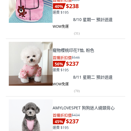
首購折扣價
$238
40
%
運費 $195
8/10 星期一
預計送達
WOW免運
(
31
)
寵物櫻桃印花T恤, 粉色
首購折扣價
$546
$237
56
%
運費 $195
8/11 星期二
預計送達
WOW免運
(
70
)
AMYLOVESPET 狗狗迷人繞頸背心
首購折扣價
$434
$237
45
%
運費 $195