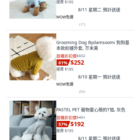
運費 $195
8/11 星期二
預計送達
WOW免運
(
17
)
Grooming Dog Bydamsoomi 狗狗基
本款絎縫外套, 芥末黃
首購折扣價
$652
$252
61
%
運費 $195
8/10 星期一
預計送達
WOW免運
(
84
)
PASTEL PET 寵物愛心簡約T恤, 灰色
首購折扣價
$451
$192
57
%
運費 $195
8/11 星期二
預計送達