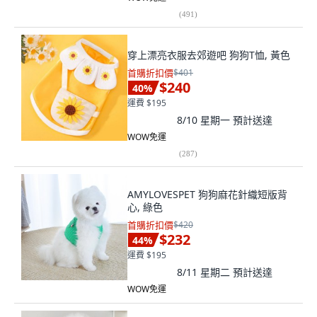
(
491
)
穿上漂亮衣服去郊遊吧 狗狗T恤, 黃色
首購折扣價
$401
$240
40
%
運費 $195
8/10 星期一
預計送達
WOW免運
(
287
)
AMYLOVESPET 狗狗麻花針織短版背
心, 綠色
首購折扣價
$420
$232
44
%
運費 $195
8/11 星期二
預計送達
WOW免運