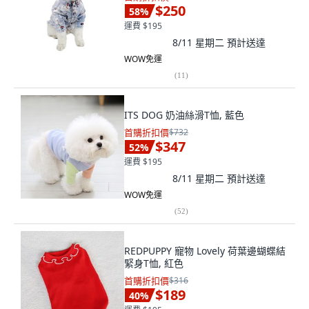
$250
58
%
運費 $195
8/11 星期二
預計送達
WOW免運
(
11
)
ITS DOG 奶油絲滑T恤, 藍色
首購折扣價
$732
$347
52
%
運費 $195
8/11 星期二
預計送達
WOW免運
(
52
)
REDPUPPY 寵物 Lovely 荷葉邊蝴蝶結
緊身T恤, 紅色
首購折扣價
$316
$189
40
%