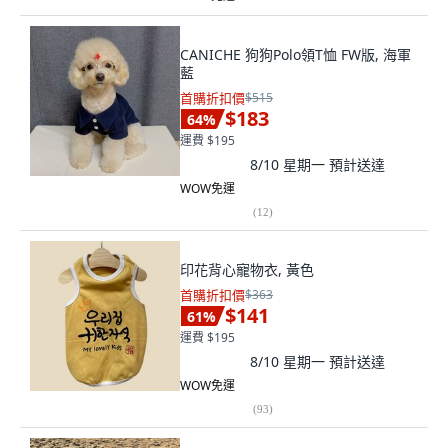
CANICHE 狗狗Polo領T恤 FW版, 海軍
藍
首購折扣價
$515
$183
64
%
運費 $195
8/10 星期一
預計送達
WOW免運
(
12
)
印花背心寵物衣, 黃色
首購折扣價
$363
$141
61
%
運費 $195
8/10 星期一
預計送達
WOW免運
(
93
)