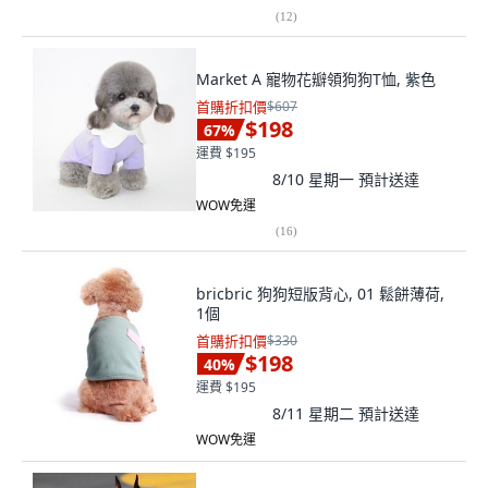
(
12
)
Market A 寵物花瓣領狗狗T恤, 紫色
首購折扣價
$607
$198
67
%
運費 $195
8/10 星期一
預計送達
WOW免運
(
16
)
bricbric 狗狗短版背心, 01 鬆餅薄荷,
1個
首購折扣價
$330
$198
40
%
運費 $195
8/11 星期二
預計送達
WOW免運