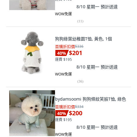
8/10 星期一
預計送達
WOW免運
(
11
)
狗狗綠葉幼稚園T恤, 黃色, 1個
首購折扣價
$336
$201
40
%
運費 $195
8/10 星期一
預計送達
WOW免運
(
36
)
bydamsoomi 狗狗條紋笑臉T恤, 綠色
首購折扣價
$334
$200
40
%
運費 $195
8/10 星期一
預計送達
WOW免運