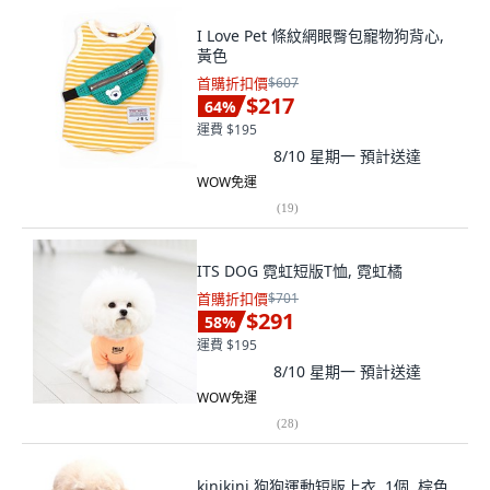
I Love Pet 條紋網眼臀包寵物狗背心,
黃色
首購折扣價
$607
$217
64
%
運費 $195
8/10 星期一
預計送達
WOW免運
(
19
)
ITS DOG 霓虹短版T恤, 霓虹橘
首購折扣價
$701
$291
58
%
運費 $195
8/10 星期一
預計送達
WOW免運
(
28
)
kinikini 狗狗運動短版上衣, 1個, 棕色