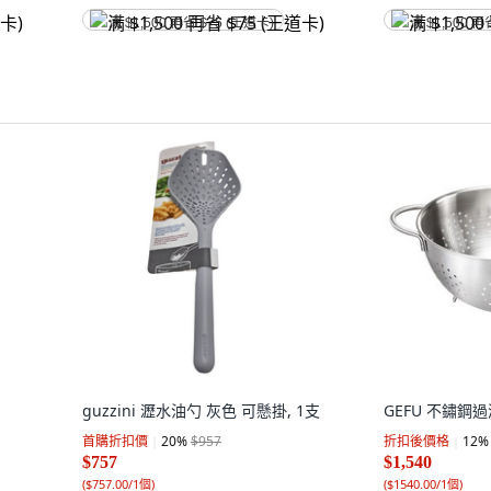
满 $1,500 再省 $75 (王道卡)
满 $1,500 再
guzzini 瀝水油勺 灰色 可懸掛, 1支
GEFU 不鏽鋼過
首購折扣價
20
%
$957
折扣後價格
12
%
$757
$1,540
(
$757.00/1個
)
(
$1540.00/1個
)