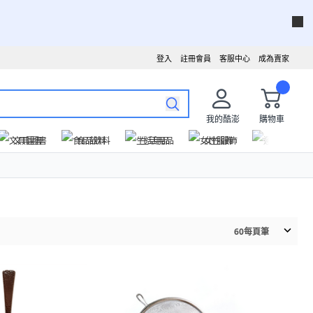
登入
註冊會員
客服中心
成為賣家
我的酷澎
購物車
文具圖書
食品飲料
生活用品
女性服飾
運動戶外
60
每頁筆