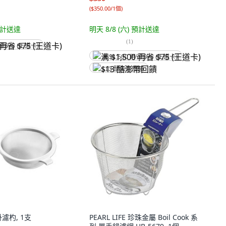
(
$350.00/1個
)
計送達
明天 8/8 (六)
預計送達
(
1
)
省 $75 (王道卡)
满 $1,500 再省 $75 (王道卡)
$13 酷澎幣回饋
掛濾杓, 1支
PEARL LIFE 珍珠金屬 Boil Cook 系