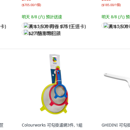
(
$705.00/1個
)
(
$185.00/1個
)
明天 8/8 (六)
預計送達
明天 8/8 (六)
預
满 $1,500 再省 $75 (王道卡)
满 $1,500 再
$27 酷澎幣回饋
孔笸
Colourworks 可勾掛濾網3件, 1組
GHIDINI 可勾