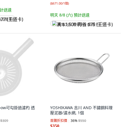
(
$671.00/1個
)
計送達
明天 8/8 (六)
預計送達
 (王道卡)
满 $1,500 再省 $75 (王道卡)
inbow可勾掛過濾杓 透
YOSHIKAWA 吉川 AND 不鏽鋼料理
壓泥器/濾水網, 1個
$309
首購折扣價
36
%
$550
$350