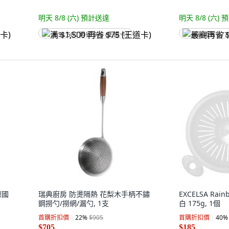
明天 8/8 (六)
預計送達
明天 8/8 (六)
預
满 $1,500 再省 $75 (王道卡)
最高再省 $77
德國
瑞典廚房 防燙隔熱 花梨木手柄不鏽
EXCELSA Ra
鋼撈勺/撈網/漏勺, 1支
白 175g, 1個
首購折扣價
22
%
$905
首購折扣價
40
%
$705
$185