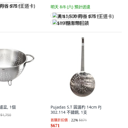
省 $75 (王道卡)
明天 8/8 (六)
預計送達
满 $1,500 再省 $75 (王道卡)
$19 酷澎幣回饋
濾盆, 1個
Pujadas S.T 圓漏杓 14cm PJ
302.114 不鏽鋼, 1支
$1,750
首購折扣價
22
%
$871
$671