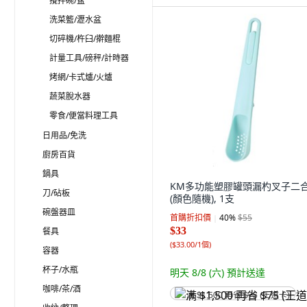
攪拌碗/盆
洗菜籃/瀝水盆
切碎機/杵臼/擀麵棍
計量工具/磅秤/計時器
烤網/卡式爐/火爐
蔬菜脫水器
零食/便當料理工具
日用品/免洗
廚房百貨
鍋具
KM多功能塑膠罐頭漏杓叉子二
刀/砧板
(顏色隨機), 1支
碗盤器皿
首購折扣價
40
%
$55
$33
餐具
(
$33.00/1個
)
容器
杯子/水瓶
明天 8/8 (六)
預計送達
咖啡/茶/酒
满 $1,500 再省 $75 (王道卡)