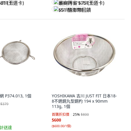
 (王道卡)
最高再省 $75 (王道卡)
$51 酷澎幣回饋
漏網 P374.013, 1個
YOSHIKAWA 吉川 JUST FIT 日本18-
8不銹鋼丸型鋼杓 194 x 90mm
$379
113g, 1個
首購折扣價
25
%
$800
$600
(
$600.00/1個
)
計送達