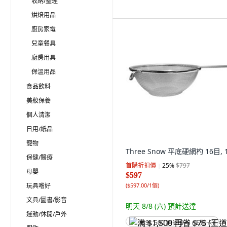
收納/整理
烘焙用品
廚房家電
兒童餐具
廚房用具
保溫用品
食品飲料
美妝保養
個人清潔
日用/紙品
寵物
Three Snow 平底硬網杓 16目, 
保健/醫療
首購折扣價
25
%
$797
母嬰
$597
玩具嗜好
(
$597.00/1個
)
文具/圖書/影音
明天 8/8 (六)
預計送達
運動/休閒/戶外
满 $1,500 再省 $75 (王道卡)