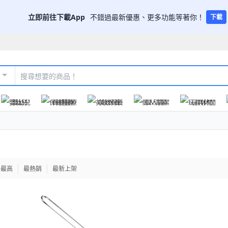
立即前往下載App
不錯過最新優惠、更多功能等著你！
下載
嬰幼兒
保健醫療
美妝保養
個人清潔
玩具休閒
格最高
最熱銷
最新上架