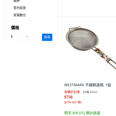
服飾
室內家居
家電數位
價格
$
~
搜尋
WESTMARK 不鏽鋼濾網, 1組
首購折扣價
21
%
$950
$750
(
$750.00/1個
)
明天 8/8 (六)
預計送達