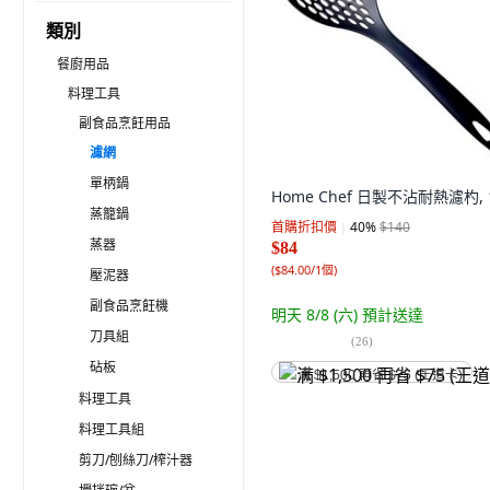
類別
餐廚用品
料理工具
副食品烹飪用品
濾網
單柄鍋
Home Chef 日製不沾耐熱濾杓, 
蒸籠鍋
首購折扣價
40
%
$140
蒸器
$84
(
$84.00/1個
)
壓泥器
副食品烹飪機
明天 8/8 (六)
預計送達
刀具組
(
26
)
砧板
满 $1,500 再省 $75 (王道卡)
料理工具
料理工具組
剪刀/刨絲刀/榨汁器