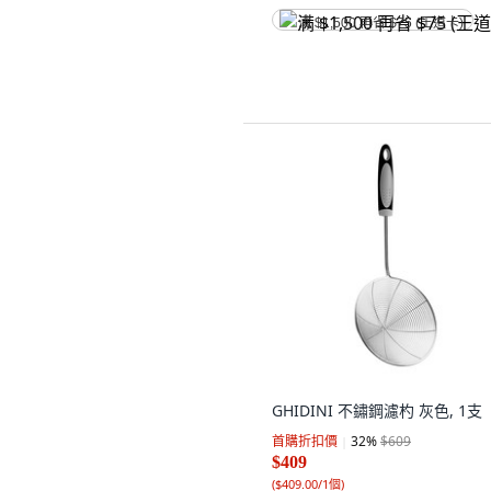
满 $1,500 再省 $75 (王道卡)
GHIDINI 不鏽鋼濾杓 灰色, 1支
首購折扣價
32
%
$609
$409
(
$409.00/1個
)