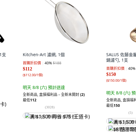
1支
Kitchen-Art 濾網, 1個
SALUS 佐藤
鍋濾勺, 1支
首購折扣價
40
%
$188
首購折扣價
40
%
$112
$150
(
$112.00/1個
)
(
$150.00/1個
)
明天 8/8 (六)
預計送達
明天 8/8 (六)
預
全新商品
,
盒損福利品 – 全新未開封
(2)
最低
112
全新商品
,
盒損福利
最低
150
(
3028
)
(
5
)
满 $1,500 再省 $75 (王道卡)
满 $1,500 再
$8 酷澎幣回