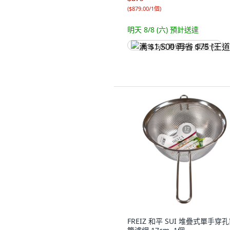
(
$879.00/1個
)
明天 8/8 (六)
預計送達
满 $1,500 再省 $75 (王道卡)
FREIZ 和平 SUI 堆疊式單手穿