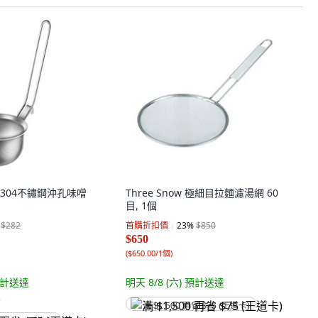
er 304不鏽鋼沖孔味噌
Three Snow 極細目拉麵濾湯網 60
目, 1個
$282
首購折扣價
23
%
$850
$650
(
$650.00/1個
)
計送達
明天 8/8 (六)
預計送達
)
满 $1,500 再省 $75 (王道卡)