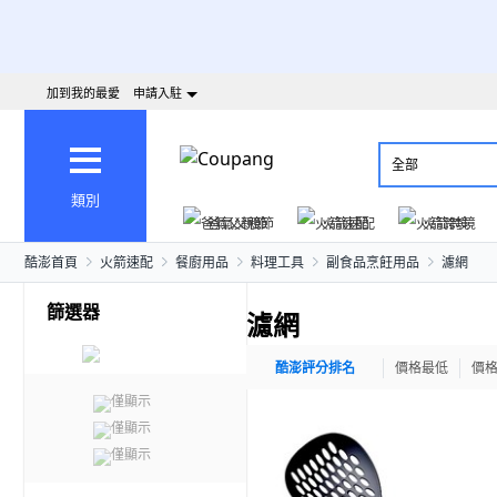
加到我的最愛
申請入駐
全部
類別
爸氣父親節
火箭速配
火箭跨境
酷澎首頁
火箭速配
餐廚用品
料理工具
副食品烹飪用品
濾網
篩選器
濾網
酷澎評分排名
價格最低
價
僅顯示
僅顯示
僅顯示