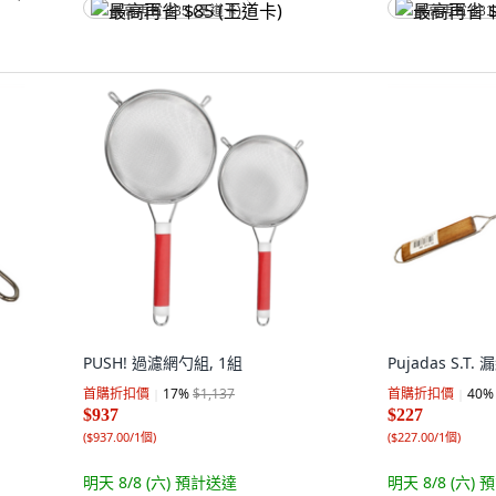
最高再省 $85 (王道卡)
最高再省 $81
PUSH! 過濾網勺組, 1組
Pujadas S.T. 
首購折扣價
17
%
$1,137
首購折扣價
40
%
$937
$227
(
$937.00/1個
)
(
$227.00/1個
)
明天 8/8 (六)
預計送達
明天 8/8 (六)
預