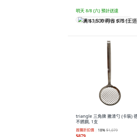
明天 8/8 (六)
預計送達
满 $1,500 再省 $75 (王道卡)
triangle 三角牌 撇渣勺 (卡裝) 
不銹鋼, 1支
首購折扣價
18
%
$1,079
$879