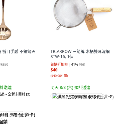
金屬 槌目手感 不鏽鋼火
TRIARROW 三箭牌 木柄雙耳濾網
STW-16, 1個
$250
首購折扣價
41
%
$68
$40
(
$40.00/1個
)
計送達
明天 8/8 (六)
預計送達
品 – 全新未開封
(2)
满 $1,500 再省 $75 (王道卡)
省 $75 (王道卡)
饋