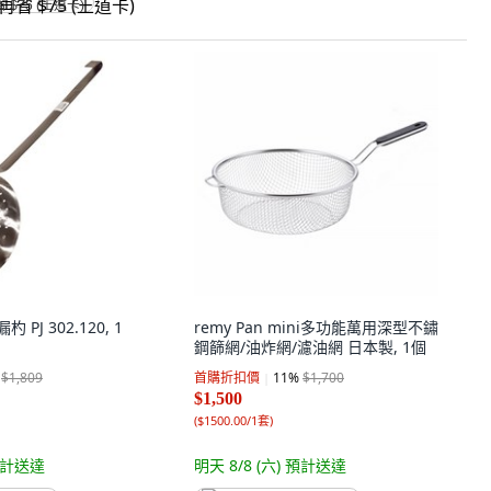
省 $75 (王道卡)
漏杓 PJ 302.120, 1
remy Pan mini多功能萬用深型不鏽
鋼篩網/油炸網/濾油網 日本製, 1個
$1,809
首購折扣價
11
%
$1,700
$1,500
(
$1500.00/1套
)
計送達
明天 8/8 (六)
預計送達