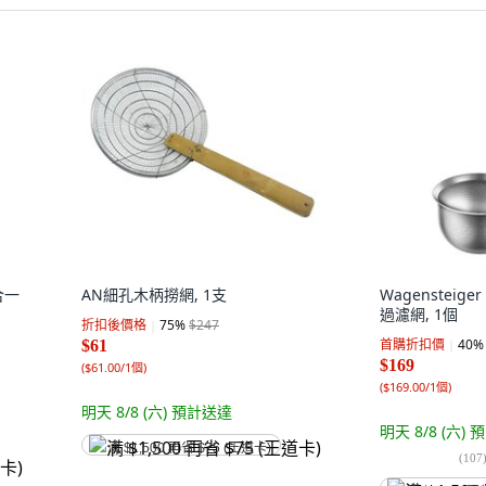
合一
AN細孔木柄撈網, 1支
Wagensteig
過濾網, 1個
折扣後價格
75
%
$247
首購折扣價
40
%
$61
$169
(
$61.00/1個
)
(
$169.00/1個
)
明天 8/8 (六)
預計送達
明天 8/8 (六)
預
满 $1,500 再省 $75 (王道卡)
(
107