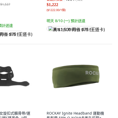
$1,537
$1,222
(
$1222.00/1個
)
明天 8/10 (一)
預計送達
預計送達
满 $1,500 再省 $75 (王道卡)
省 $75 (王道卡)
 男女旋扣式髕骨帶/運
ROCKAY Ignite Headband 運動機
右腿S碼黑色, 1個
能髮帶 58% Q-NOVA®再生尼龍+