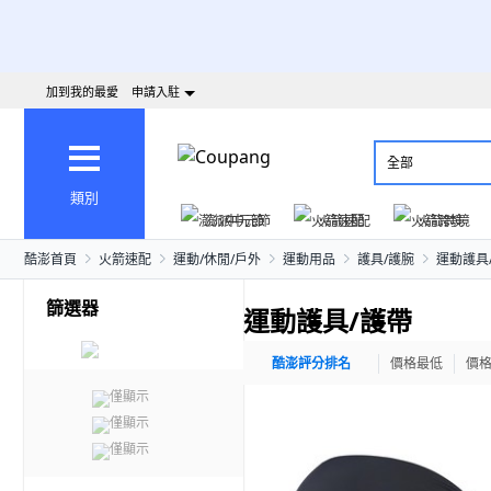
加到我的最愛
申請入駐
全部
類別
澎派中元節
火箭速配
火箭跨境
酷澎首頁
火箭速配
運動/休閒/戶外
運動用品
護具/護腕
運動護具
篩選器
運動護具/護帶
酷澎評分排名
價格最低
價
僅顯示
僅顯示
僅顯示