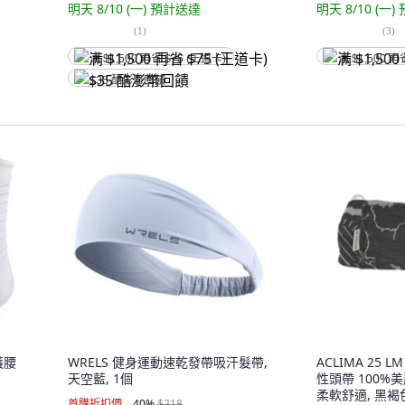
明天 8/10 (一)
預計送達
明天 8/10 (一)
(
1
)
(
3
)
满 $1,500 再省 $75 (王道卡)
满 $1,500 再
$35 酷澎幣回饋
護腰
WRELS 健身運動速乾發帶吸汗髮帶,
ACLIMA 25 
天空藍, 1個
性頭帶 100%
柔軟舒適, 黑褐色
首購折扣價
40
%
$218