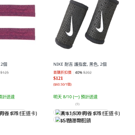
 2個
NIKE 耐吉 護指套, 黑色, 2個
$125
首購折扣價
40
%
$202
$121
(
$60.50/1個
)
預計送達
明天 8/10 (一)
預計送達
(
9
)
省 $75 (王道卡)
满 $1,500 再省 $75 (王道卡)
$5 酷澎幣回饋