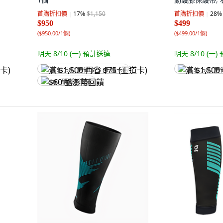
首購折扣價
17
%
$1,150
首購折扣價
28
%
$950
$499
(
$950.00/1個
)
(
$499.00/1個
)
明天 8/10 (一)
預計送達
明天 8/10 (一)
满 $1,500 再省 $75 (王道卡)
满 $1,500 再
$60 酷澎幣回饋