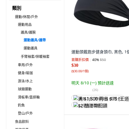
類別
運動/休閒/戶外
運動用品
護具/護腕
運動護具/護帶
運動護具
運動頭戴跑步健身頭巾, 黑色, 1
手臂袖套/保暖袖套
首購折扣價
40
%
$50
車用/戶外
$30
(
$30.00/1個
)
健身/瑜珈
游泳/水上
明天 8/10 (一)
預計送達
球類運動
(
26
)
滑板車/直排輪
满 $1,500 再省 $75 (王道卡)
釣魚
$2 酷澎幣回饋
登山/戶外
食品飲料