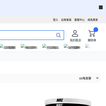
登入
註冊會員
客服中心
成為賣家
我的酷澎
購物車
文具圖書
食品飲料
生活用品
女性服飾
運動戶外
60
每頁筆