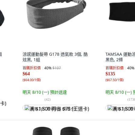
個
涼感運動髮帶 G178 透氣款 3個, 酷
TAMSAA 運
炫黑, 1組
黑色, 2條
首購折扣價
40
%
$107
首購折扣價
40
%
$64
$135
(
$64.00/1個
)
(
$67.50/1個
)
明天 8/10 (一)
預計送達
明天 8/10 (一)
(
42
)
(
173
满 $1,500 再省 $75 (王道卡)
满 $1,500 再