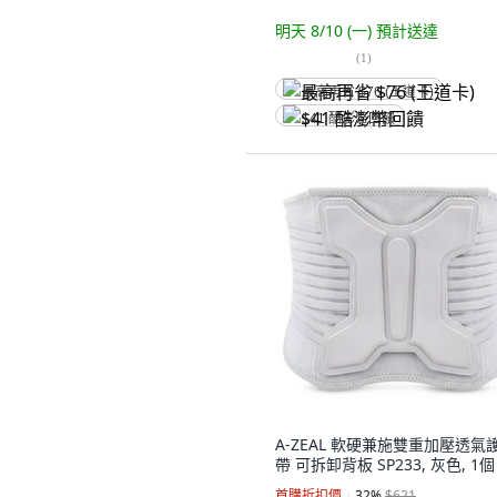
明天 8/10 (一)
預計送達
(
1
)
最高再省 $76 (王道卡)
$41 酷澎幣回饋
A-ZEAL 軟硬兼施雙重加壓透氣
帶 可拆卸背板 SP233, 灰色, 1個
首購折扣價
32
%
$621