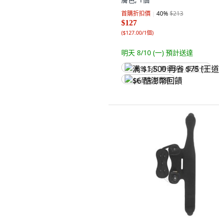
首購折扣價
40
%
$213
$127
(
$127.00/1個
)
明天 8/10 (一)
預計送達
满 $1,500 再省 $75 (王道卡)
$6 酷澎幣回饋