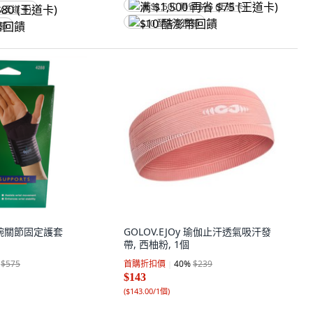
满 $1,500 再省 $75 (王道卡)
 (王道卡)
$10 酷澎幣回饋
回饋
手腕關節固定護套
GOLOV.EJOy 瑜伽止汗透氣吸汗發
帶, 西柚粉, 1個
$575
首購折扣價
40
%
$239
$143
(
$143.00/1個
)