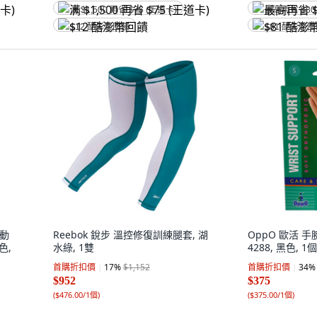
满 $1,500 再省 $75 (王道卡)
最高再省 $80
$12 酷澎幣回饋
$81 酷澎幣
運動
Reebok 銳步 溫控修復訓練腿套, 湖
OppO 歐活 
色,
水綠, 1雙
4288, 黑色, 1個
首購折扣價
17
%
$1,152
首購折扣價
34
%
$952
$375
(
$476.00/1個
)
(
$375.00/1個
)