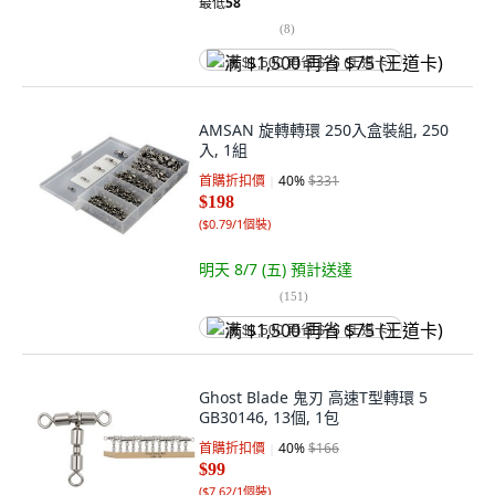
最低
58
(
8
)
满 $1,500 再省 $75 (王道卡)
AMSAN 旋轉轉環 250入盒裝組, 250
入, 1組
首購折扣價
40
%
$331
$198
(
$0.79/1個裝
)
明天 8/7 (五)
預計送達
(
151
)
满 $1,500 再省 $75 (王道卡)
Ghost Blade 鬼刃 高速T型轉環 5
GB30146, 13個, 1包
首購折扣價
40
%
$166
$99
(
$7.62/1個裝
)