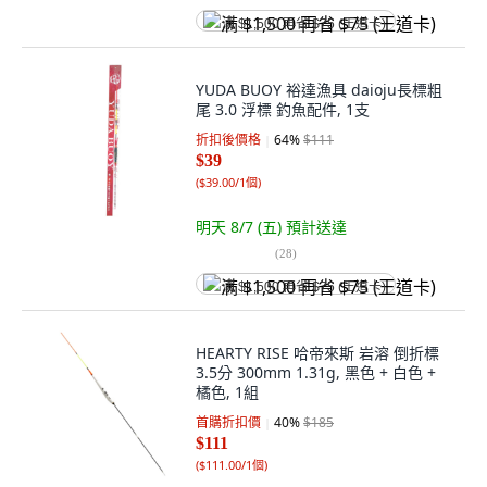
满 $1,500 再省 $75 (王道卡)
YUDA BUOY 裕達漁具 daioju長標粗
尾 3.0 浮標 釣魚配件, 1支
折扣後價格
64
%
$111
$39
(
$39.00/1個
)
明天 8/7 (五)
預計送達
(
28
)
满 $1,500 再省 $75 (王道卡)
HEARTY RISE 哈帝來斯 岩溶 倒折標
3.5分 300mm 1.31g, 黑色 + 白色 +
橘色, 1組
首購折扣價
40
%
$185
$111
(
$111.00/1個
)