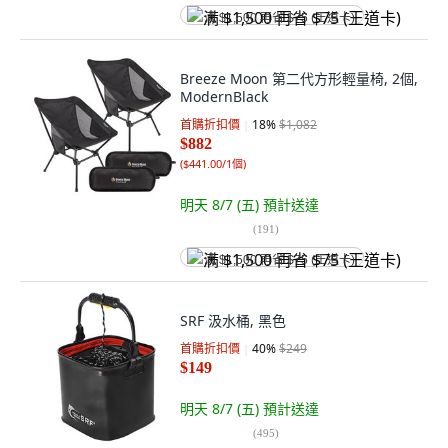
满 $1,500 再省 $75 (王道卡)
Breeze Moon 第二代方形輕量椅, 2個,
ModernBlack
首購折扣價
18
%
$1,082
$882
(
$441.00/1個
)
明天 8/7 (五)
預計送達
(
191
)
满 $1,500 再省 $75 (王道卡)
SRF 汲水桶, 黑色
首購折扣價
40
%
$249
$149
明天 8/7 (五)
預計送達
(
495
)