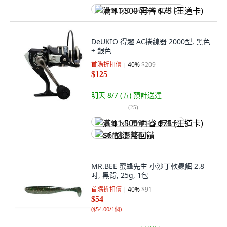
满 $1,500 再省 $75 (王道卡)
DeUKIO 得趣 AC捲線器 2000型, 黑色
+ 銀色
首購折扣價
40
%
$209
$125
明天 8/7 (五)
預計送達
(
25
)
满 $1,500 再省 $75 (王道卡)
$6 酷澎幣回饋
MR.BEE 蜜蜂先生 小沙丁軟蟲餌 2.8
吋, 黑背, 25g, 1包
首購折扣價
40
%
$91
$54
(
$54.00/1個
)