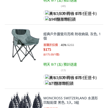
明天 8/7 (五)
預計送達
(
48
)
满 $1,500 再省 $75 (王道卡)
$14 酷澎幣回饋
經典戶外露營月亮椅 附收納袋, 灰色, 1
個
首購折扣價
40
%
$293
$175
(
$175.00/1個
)
明天 8/7 (五)
預計送達
(
13
)
满 $1,500 再省 $75 (王道卡)
$7 酷澎幣回饋
MONCROSS SWITZERLAND 水滴形
凹點鉛墜 黑色, 3入, 3組