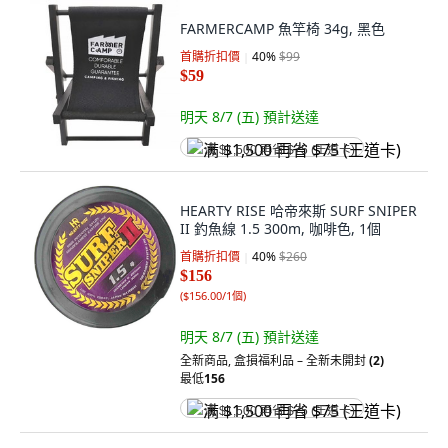
FARMERCAMP 魚竿椅 34g, 黑色
首購折扣價
40
%
$99
$59
明天 8/7 (五)
預計送達
满 $1,500 再省 $75 (王道卡)
HEARTY RISE 哈帝來斯 SURF SNIPER
II 釣魚線 1.5 300m, 咖啡色, 1個
首購折扣價
40
%
$260
$156
(
$156.00/1個
)
明天 8/7 (五)
預計送達
全新商品
,
盒損福利品 – 全新未開封
(2)
最低
156
满 $1,500 再省 $75 (王道卡)