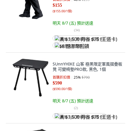
$155
(
$155.00/1個
)
明天 8/7 (五)
預計送達
(
34
)
满 $1,500 再省 $75 (王道卡)
$8 酷澎幣回饋
SUnnYHIKE 山客 極黑限定軍風摺疊板
凳 可變椅墊PRO款, 黑色, 1個
首購折扣價
25
%
$790
$590
(
$590.00/1個
)
明天 8/7 (五)
預計送達
(
2
)
满 $1,500 再省 $75 (王道卡)