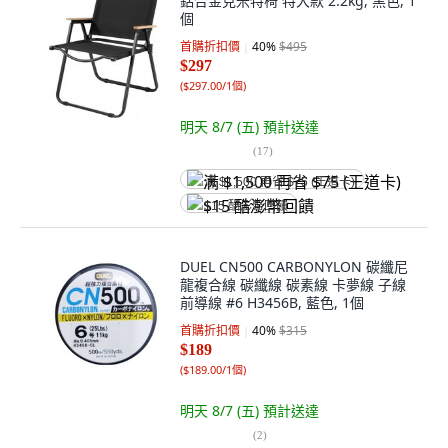
鋁合金克米特椅 特大款 2.2kg, 黑色, 1
個
首購折扣價
40
%
$495
$297
(
$297.00/1個
)
明天 8/7 (五)
預計送達
(
17
)
满 $1,500 再省 $75 (王道卡)
$15 酷澎幣回饋
DUEL CN500 CARBONYLON 碳纖尼
龍複合線 碳纖線 碳素線 卡夢線 子線
前導線 #6 H3456B, 藍色, 1個
首購折扣價
40
%
$315
$189
(
$189.00/1個
)
明天 8/7 (五)
預計送達
(
2
)