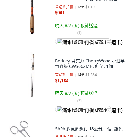
首購折扣價
18
%
$1,101
$901
明天 8/7 (五)
預計送達
(
1
)
满 $1,500 再省 $75 (王道卡)
Berkley 貝克力 CherryWood 小紅竿
貴賓版 CWS662MH, 紅竿, 1個
首購折扣價
14
%
$1,384
$1,184
明天 8/7 (五)
預計送達
(
3
)
满 $1,500 再省 $75 (王道卡)
SAPA 釣魚解鉤鉗 18公分, 1個, 銀色