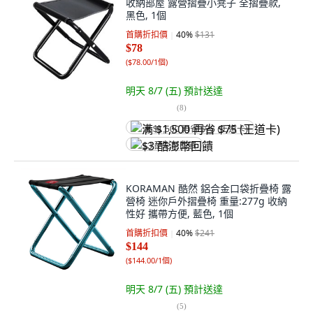
收納部屋 露營摺疊小凳子 全摺疊款,
黑色, 1個
首購折扣價
40
%
$131
$78
(
$78.00/1個
)
明天 8/7 (五)
預計送達
(
8
)
满 $1,500 再省 $75 (王道卡)
$3 酷澎幣回饋
KORAMAN 酷然 鋁合金口袋折疊椅 露
營椅 迷你戶外摺疊椅 重量:277g 收納
性好 攜帶方便, 藍色, 1個
首購折扣價
40
%
$241
$144
(
$144.00/1個
)
明天 8/7 (五)
預計送達
(
5
)