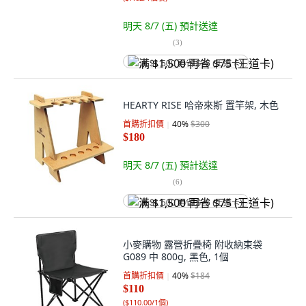
明天 8/7 (五)
預計送達
(
3
)
满 $1,500 再省 $75 (王道卡)
HEARTY RISE 哈帝來斯 置竿架, 木色
首購折扣價
40
%
$300
$180
明天 8/7 (五)
預計送達
(
6
)
满 $1,500 再省 $75 (王道卡)
小麥購物 露營折疊椅 附收納束袋
G089 中 800g, 黑色, 1個
首購折扣價
40
%
$184
$110
(
$110.00/1個
)