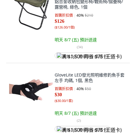
鋁合金收納包變形椅/戰術椅/摺疊椅/
露營椅, 綠色, 1個
首購折扣價
40
%
$210
$126
(
$126.00/1個
)
明天 8/7 (五)
預計送達
(
34
)
满 $1,500 再省 $75 (王道卡)
GloveLite LED發光照明維修釣魚手套
左手 均碼, 1個, 黑色
首購折扣價
40
%
$50
$30
(
$30.00/1套
)
明天 8/7 (五)
預計送達
(
2
)
满 $1,500 再省 $75 (王道卡)