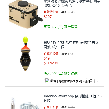
小麥購物 摺疊釣釣魚打水活魚桶 圖案
隨機 K046, 沙黃色
首購折扣價
40
%
$345
$207
明天 8/7 (五)
預計送達
HEARTY RISE 哈帝來斯 岩溶III 自立
阿波 4分, 1個
首購折扣價
40
%
$83
$49
(
$49.00/1個
)
明天 8/7 (五)
預計送達
满 $1,500 再省 $75 (王道卡)
Haewoo Workshop 條形鉛錘, 1個, 15
個裝
首購折扣價
40
%
$237