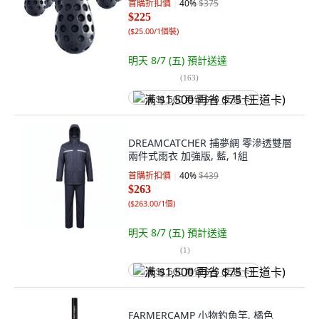
首購折扣價
40
%
$375
$225
(
$25.00/1個裝
)
明天 8/7 (五)
預計送達
(
163
)
满 $1,500 再省 $75 (王道卡)
DREAMCATCHER 捕夢網 零滲透雙層
兩件式雨衣 加強版, 藍, 1組
首購折扣價
40
%
$439
$263
(
$263.00/1個
)
明天 8/7 (五)
預計送達
(
1
)
满 $1,500 再省 $75 (王道卡)
FARMERCAMP 小物釣魚竿, 橘色