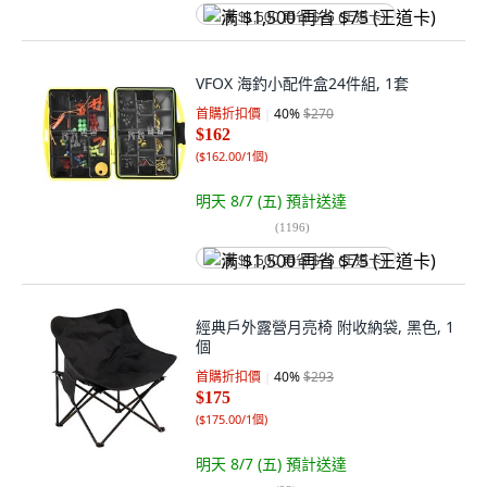
满 $1,500 再省 $75 (王道卡)
VFOX 海釣小配件盒24件組, 1套
首購折扣價
40
%
$270
$162
(
$162.00/1個
)
明天 8/7 (五)
預計送達
(
1196
)
满 $1,500 再省 $75 (王道卡)
經典戶外露營月亮椅 附收納袋, 黑色, 1
個
首購折扣價
40
%
$293
$175
(
$175.00/1個
)
明天 8/7 (五)
預計送達