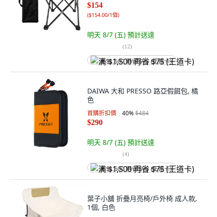
$154
(
$154.00/1個
)
明天 8/7 (五)
預計送達
(
12
)
满 $1,500 再省 $75 (王道卡)
DAIWA 大和 PRESSO 路亞假餌包, 橘
色
首購折扣價
40
%
$484
$290
明天 8/7 (五)
預計送達
(
4
)
满 $1,500 再省 $75 (王道卡)
葉子小舖 折疊月亮椅/戶外椅 成人款,
1個, 白色