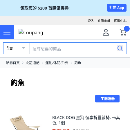
領取您的
$200
首購優惠卷!
打開 App
登入
註冊會員
客服中心
全部
酷澎首頁
火箭速配
運動/休閒/戶外
釣魚
釣魚
篩選器
BLACK DOG 黑狗 慢享折疊躺椅, 卡其
色, 1個