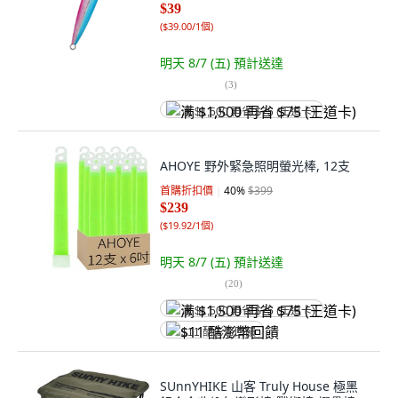
$39
(
$39.00/1個
)
明天 8/7 (五)
預計送達
(
3
)
满 $1,500 再省 $75 (王道卡)
AHOYE 野外緊急照明螢光棒, 12支
首購折扣價
40
%
$399
$239
(
$19.92/1個
)
明天 8/7 (五)
預計送達
(
20
)
满 $1,500 再省 $75 (王道卡)
$11 酷澎幣回饋
SUnnYHIKE 山客 Truly House 極黑