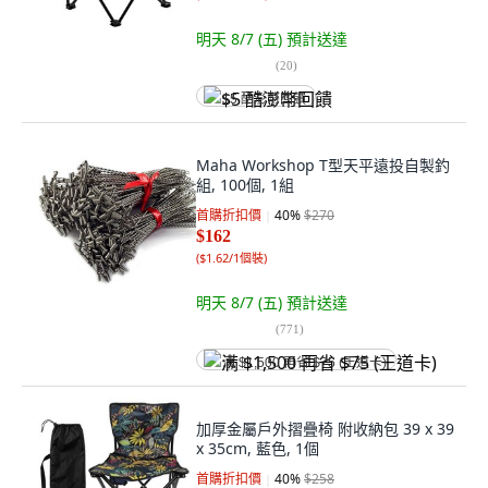
明天 8/7 (五)
預計送達
(
20
)
$5 酷澎幣回饋
Maha Workshop T型天平遠投自製釣
組, 100個, 1組
首購折扣價
40
%
$270
$162
(
$1.62/1個裝
)
明天 8/7 (五)
預計送達
(
771
)
满 $1,500 再省 $75 (王道卡)
加厚金屬戶外摺疊椅 附收納包 39 x 39
x 35cm, 藍色, 1個
首購折扣價
40
%
$258