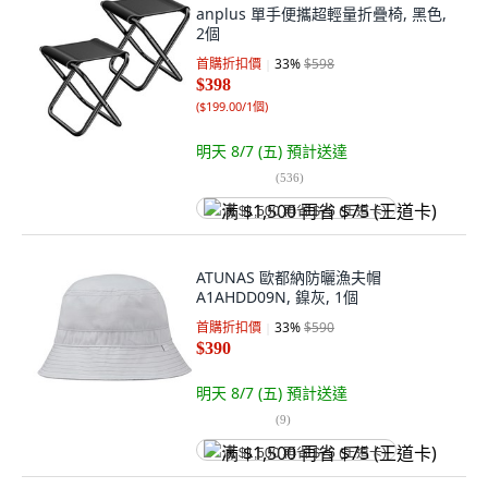
anplus 單手便攜超輕量折疊椅, 黑色,
2個
首購折扣價
33
%
$598
$398
(
$199.00/1個
)
明天 8/7 (五)
預計送達
(
536
)
满 $1,500 再省 $75 (王道卡)
ATUNAS 歐都納防曬漁夫帽
A1AHDD09N, 鎳灰, 1個
首購折扣價
33
%
$590
$390
明天 8/7 (五)
預計送達
(
9
)
满 $1,500 再省 $75 (王道卡)