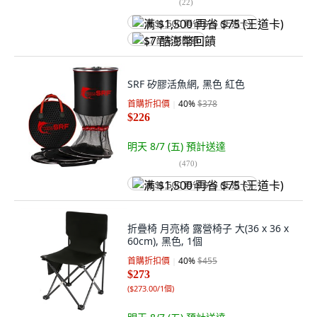
(
22
)
满 $1,500 再省 $75 (王道卡)
$7 酷澎幣回饋
SRF 矽膠活魚網, 黑色 紅色
首購折扣價
40
%
$378
$226
明天 8/7 (五)
預計送達
(
470
)
满 $1,500 再省 $75 (王道卡)
折疊椅 月亮椅 露營椅子 大(36 x 36 x
60cm), 黑色, 1個
首購折扣價
40
%
$455
$273
(
$273.00/1個
)