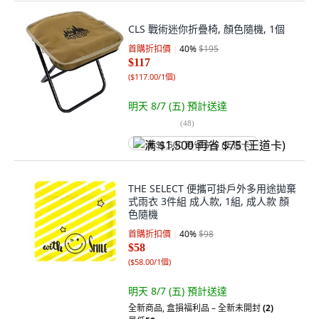
CLS 戰術迷你折疊椅, 顏色隨機, 1個
首購折扣價
40
%
$195
$117
(
$117.00/1個
)
明天 8/7 (五)
預計送達
(
48
)
满 $1,500 再省 $75 (王道卡)
THE SELECT 便攜可掛戶外多用途拋棄
式雨衣 3件組 成人款, 1組, 成人款 顏
色隨機
首購折扣價
40
%
$98
$58
(
$58.00/1個
)
明天 8/7 (五)
預計送達
全新商品
,
盒損福利品 – 全新未開封
(2)