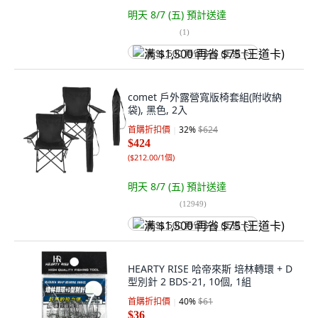
明天 8/7 (五)
預計送達
(
1
)
满 $1,500 再省 $75 (王道卡)
comet 戶外露營寬版椅套組(附收納
袋), 黑色, 2入
首購折扣價
32
%
$624
$424
(
$212.00/1個
)
明天 8/7 (五)
預計送達
(
12949
)
满 $1,500 再省 $75 (王道卡)
HEARTY RISE 哈帝來斯 培林轉環 + D
型別針 2 BDS-21, 10個, 1組
首購折扣價
40
%
$61
$36