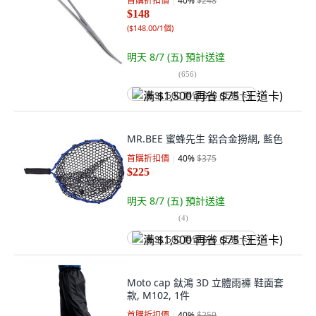
首購折扣價
40
%
$248
$148
(
$148.00/1個
)
明天 8/7 (五)
預計送達
(
656
)
满 $1,500 再省 $75 (王道卡)
MR.BEE 蜜蜂先生 鋁合金撈網, 藍色
首購折扣價
40
%
$375
$225
明天 8/7 (五)
預計送達
(
4
)
满 $1,500 再省 $75 (王道卡)
Moto cap 鈦鴻 3D 立體雨褲 鞋面套
款, M102, 1件
首購折扣價
40
%
$259