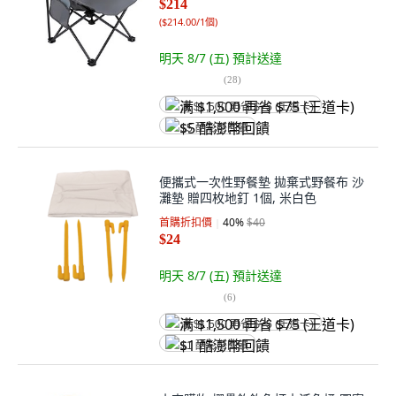
$214
(
$214.00/1個
)
明天 8/7 (五)
預計送達
(
28
)
满 $1,500 再省 $75 (王道卡)
$5 酷澎幣回饋
便攜式一次性野餐墊 拋棄式野餐布 沙
灘墊 贈四枚地釘 1個, 米白色
首購折扣價
40
%
$40
$24
明天 8/7 (五)
預計送達
(
6
)
满 $1,500 再省 $75 (王道卡)
$1 酷澎幣回饋