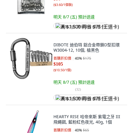
(
$3.60/1個裝
)
明天 8/7 (五)
預計送達
满 $1,500 再省 $75 (王道卡)
DIBOTE 迪伯特 鋁合金帶鎖D型扣環
W3004-12, 10個, 槍黑色
首購折扣價
40
%
$175
$105
(
$10.50/1個
)
明天 8/7 (五)
預計送達
(
32
)
满 $1,500 再省 $75 (王道卡)
HEARTY RISE 哈帝來斯 紫電之牙 III
飛蠅餌, 藍粉紅色夜光, 40g, 1個
首購折扣價
40
%
$65