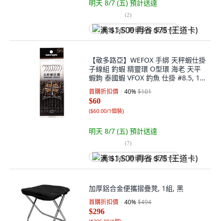
明天 8/7 (五)
預計送達
(
2
)
满 $1,500 再省 $75 (王道卡)
【敬多路亞】WEFOX 手綁 天秤蝦仕掛
子線組 釣蝦 精靈環 O型環 海老 天平
蝦鉤 泰國蝦 VFOX 釣魚 仕掛 #8.5, 1
包, 1入
首購折扣價
40
%
$101
$60
(
$60.00/1個裝
)
明天 8/7 (五)
預計送達
(
7
)
满 $1,500 再省 $75 (王道卡)
加厚鋁合金便攜摺疊凳, 1組, 黑
首購折扣價
40
%
$494
$296