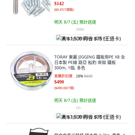
$142
(
$9.47/1個裝
)
明天 8/7 (五)
預計送達
(
566
)
满 $1,500 再省 $75 (王道卡)
TORAY 東麗 JIGGING 鐵板用PE X8 全
日本製 PE線 路亞 船釣 岸拋 鐵板
300m, 1個, 多色
首購折扣價
28
%
$690
$490
(
$490.00/1個
)
明天 8/7 (五)
預計送達
(
2
)
满 $1,500 再省 $75 (王道卡)