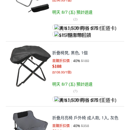
(
$296.00/1個
)
明天 8/7 (五)
預計送達
(
2
)
满 $1,500 再省 $75 (王道卡)
$15 酷澎幣回饋
折疊椅凳, 黑色, 1個
首購折扣價
40
%
$180
$108
(
$108.00/1個
)
明天 8/7 (五)
預計送達
(
7
)
满 $1,500 再省 $75 (王道卡)
折疊月亮椅 戶外椅 成人款, 1入, 灰色
首購折扣價
40
%
$358