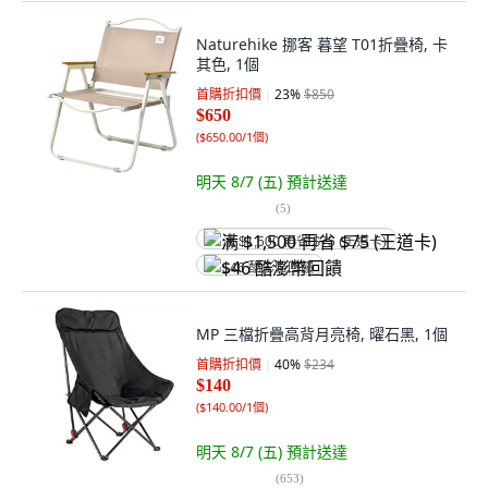
Naturehike 挪客 暮望 T01折疊椅, 卡
其色, 1個
首購折扣價
23
%
$850
$650
(
$650.00/1個
)
明天 8/7 (五)
預計送達
(
5
)
满 $1,500 再省 $75 (王道卡)
$46 酷澎幣回饋
MP 三檔折疊高背月亮椅, 曜石黑, 1個
首購折扣價
40
%
$234
$140
(
$140.00/1個
)
明天 8/7 (五)
預計送達
(
653
)