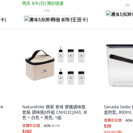
明天 8/9 (日)
預計送達
(
9
)
(
14
)
满 $1,500 再
满 $1,500 再省 $75 (王道卡)
4
Naturehike 挪客 食味 便攜調味瓶
Sanada Se
套裝 調味瓶6件組 CNH22CJ043, 米
盒附匙, 800ml,
色 + 白色 + 黑色, 1組
首購折扣價
40
%
首購折扣價
40
%
$170
$39
$102
(
$39.00/1個
)