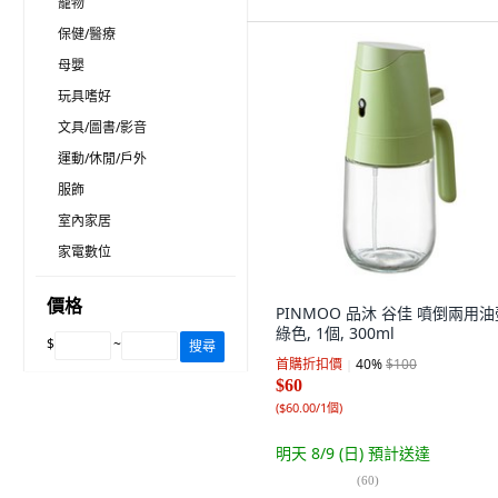
寵物
保健/醫療
母嬰
玩具嗜好
文具/圖書/影音
運動/休閒/戶外
服飾
室內家居
家電數位
價格
PINMOO 品沐 谷佳 噴倒兩用油
綠色, 1個, 300ml
$
~
搜尋
首購折扣價
40
%
$100
$60
(
$60.00/1個
)
明天 8/9 (日)
預計送達
(
60
)