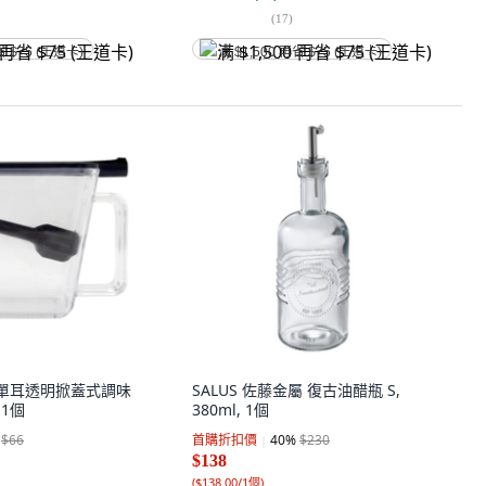
(
17
)
省 $75 (王道卡)
满 $1,500 再省 $75 (王道卡)
iko 單耳透明掀蓋式調味
SALUS 佐藤金屬 復古油醋瓶 S,
 1個
380ml, 1個
$66
首購折扣價
40
%
$230
$138
(
$138.00/1個
)