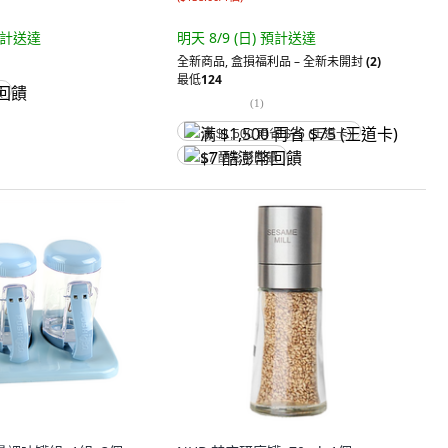
計送達
明天 8/9 (日)
預計送達
全新商品
,
盒損福利品 – 全新未開封
(2)
最低
124
饋
(
1
)
满 $1,500 再省 $75 (王道卡)
$7 酷澎幣回饋