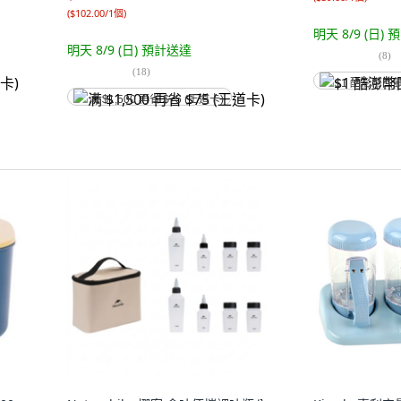
(
$102.00/1個
)
明天 8/9 (日)
預
明天 8/9 (日)
預計送達
(
8
)
(
18
)
$1 酷澎幣回
满 $1,500 再省 $75 (王道卡)