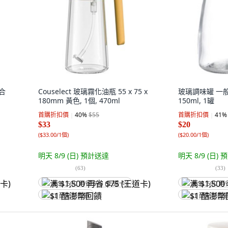
合
Couselect 玻璃霧化油瓶 55 x 75 x
玻璃調味罐 一般款 
180mm 黃色, 1個, 470ml
150ml, 1罐
首購折扣價
40
%
$55
首購折扣價
41
%
$33
$20
(
$33.00/1個
)
(
$20.00/1個
)
明天 8/9 (日)
預計送達
明天 8/9 (日)
預
(
63
)
(
33
)
满 $1,500 再省 $75 (王道卡)
满 $1,500 再
$1 酷澎幣回饋
$1 酷澎幣回