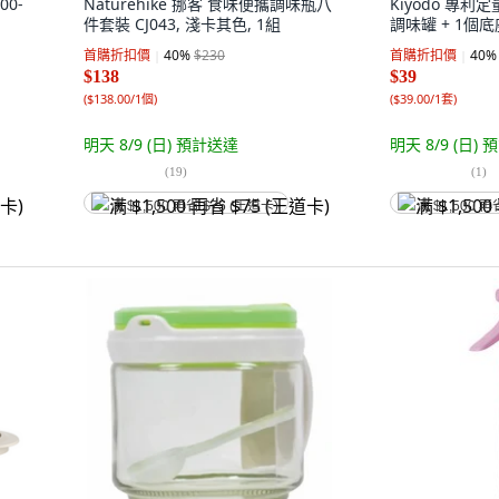
00-
Naturehike 挪客 食味便攜調味瓶八
Kiyodo 專利定
件套裝 CJ043, 淺卡其色, 1組
調味罐 + 1個底
首購折扣價
40
%
$230
首購折扣價
40
%
$138
$39
(
$138.00/1個
)
(
$39.00/1套
)
明天 8/9 (日)
預計送達
明天 8/9 (日)
預
(
19
)
(
1
)
满 $1,500 再省 $75 (王道卡)
满 $1,500 再