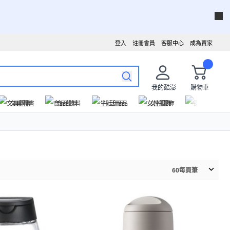
登入
註冊會員
客服中心
成為賣家
我的酷澎
購物車
文具圖書
食品飲料
生活用品
女性服飾
運動戶外
60
每頁筆