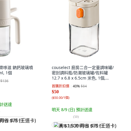
沐 樂哆滋 鈉鈣玻璃噴
couselect 廚房二合一定量調味罐/
l, 1個
密封調料瓶/防潮玻璃罐/佐料罐
12.7 x 6.8 x 6.5cm 米色, 1個,
$136
180ml
首購折扣價
40
%
$84
$50
(
$50.00/1個
)
計送達
明天 8/9 (日)
預計送達
)
(
50
)
省 $75 (王道卡)
满 $1,500 再省 $75 (王道卡)