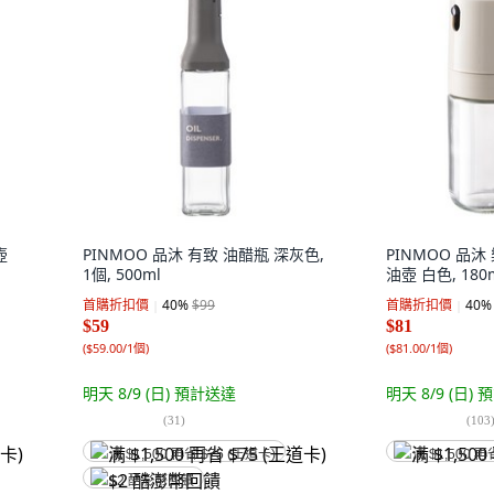
壺
PINMOO 品沐 有致 油醋瓶 深灰色,
PINMOO 品
1個, 500ml
油壺 白色, 180m
首購折扣價
40
%
$99
首購折扣價
40
%
$59
$81
(
$59.00/1個
)
(
$81.00/1個
)
明天 8/9 (日)
預計送達
明天 8/9 (日)
預
(
31
)
(
103
满 $1,500 再省 $75 (王道卡)
满 $1,500 再
$2 酷澎幣回饋