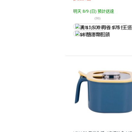
明天 8/9 (日)
預計送達
(
90
)
满 $1,500 再省 $75 (王道卡)
$8 酷澎幣回饋