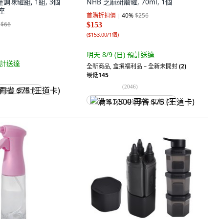
量調味罐組, 1組, 3個
NHB 芝麻研磨罐, 70ml, 1個
座
首購折扣價
40
%
$256
$66
$153
(
$153.00/1個
)
明天 8/9 (日)
預計送達
計送達
全新商品
,
盒損福利品 – 全新未開封
(2)
最低
145
(
2046
)
省 $75 (王道卡)
满 $1,500 再省 $75 (王道卡)