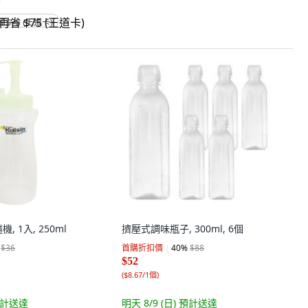
)
省 $75 (王道卡)
 1入, 250ml
擠壓式調味瓶子, 300ml, 6個
$36
首購折扣價
40
%
$88
$52
(
$8.67/1個
)
計送達
明天 8/9 (日)
預計送達