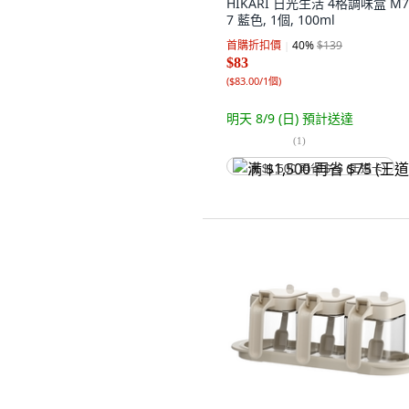
HIKARI 日光生活 4格調味盒 M7
7 藍色, 1個, 100ml
首購折扣價
40
%
$139
$83
(
$83.00/1個
)
明天 8/9 (日)
預計送達
(
1
)
满 $1,500 再省 $75 (王道卡)