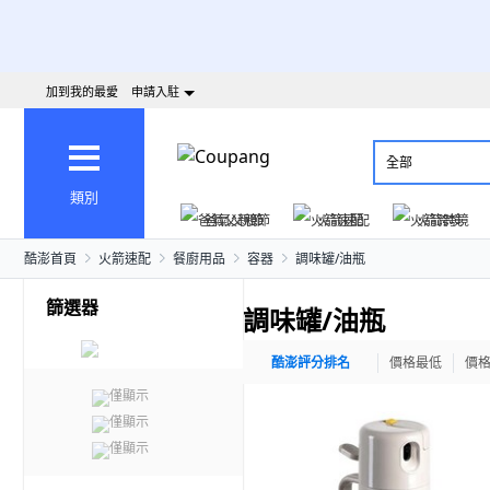
加到我的最愛
申請入駐
全部
類別
爸氣父親節
火箭速配
火箭跨境
酷澎首頁
火箭速配
餐廚用品
容器
調味罐/油瓶
篩選器
調味罐/油瓶
酷澎評分排名
價格最低
價
僅顯示
僅顯示
僅顯示