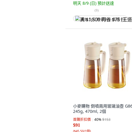
明天 8/9 (日)
預計送達
(
9
)
满 $1,500 再省 $75 (王道卡)
小麥購物 倒噴兩用玻璃油壺 G86
245g, 470ml, 2個
首購折扣價
40
%
$153
$91
(
$45.50/1個
)