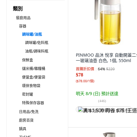
類別
餐廚用品
容器
調味罐/油瓶
調味罐/佐料瓶
油瓶/調味料瓶
PINMOO 品沐 悅享 自動開蓋二
保鮮盒
一玻璃油壺 白色, 1個, 550ml
儲米桶/雜糧桶
首購折扣價
64
%
$220
$78
便當盒/便當袋
(
$78.00/1個
)
環保食物袋
明天 8/9 (日)
預計送達
密封罐
(
446
)
特殊保存容器
满 $1,500 再省 $75 (王道卡)
日用品/免洗
廚房百貨
鍋具