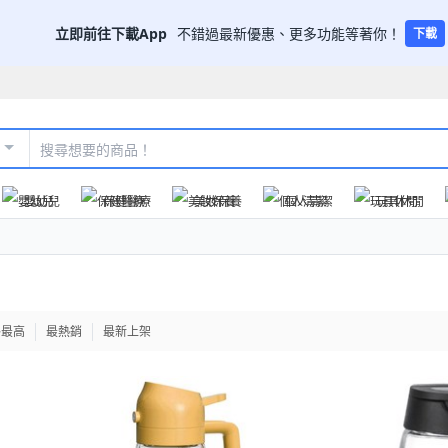
立即前往下載App
不錯過最新優惠、更多功能等著你！
下載
嬰幼兒
保健醫療
美妝保養
個人清潔
玩具休閒
格最高
最熱銷
最新上架