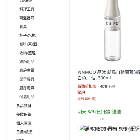
刀/砧板
料理工具
碗盤器皿
餐具
杯子/水瓶
咖啡/茶/酒
收納/整理
烘焙用品
廚房家電
PINMOO 品沐 新鳥自動開蓋油
白色, 1個, 500ml
兒童餐具
首購折扣價
40
%
$99
廚房用具
$59
保溫用品
(
$59.00/1個
)
食品飲料
明天 8/9 (日)
預計送達
美妝保養
(
10
)
個人清潔
满 $1,500 再省 $75 (王道卡)
日用/紙品