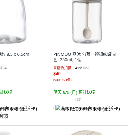
8.5 x 6.5cm
PINMOO 品沐 勺蓋一體調味罐 灰
色, 250ml, 1個
$34
首購折扣價
41
%
$68
$40
(
$40.00/1個
)
計送達
明天 8/9 (日)
預計送達
(
83
)
省 $75 (王道卡)
满 $1,500 再省 $75 (王道卡)
饋