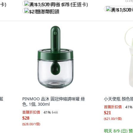
(
119
满 $1,500 再省 $75 (王道卡)
满 $1,500 再
$2 酷澎幣回饋
藍
PINMOO 品沐 圓冠伸縮調味罐 綠
小天使瓶 顏色隨機,
色, 1個, 300ml
首購折扣價
41
%
首購折扣價
41
%
$48
$21
$28
(
$21.00/1個
)
(
$28.00/1個
)
明天 8/9 (日)
預