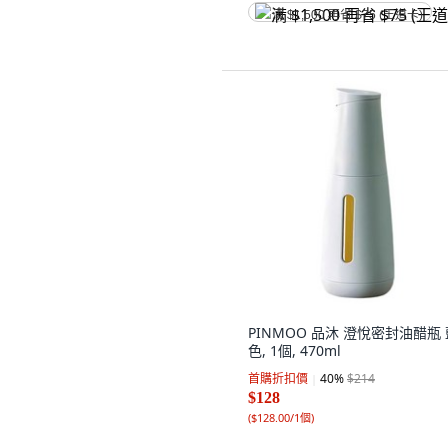
满 $1,500 再省 $75 (王道卡)
PINMOO 品沐 澄悅密封油醋瓶 
色, 1個, 470ml
首購折扣價
40
%
$214
$128
(
$128.00/1個
)