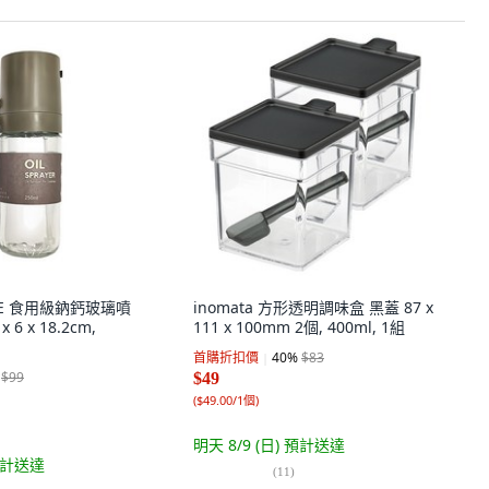
NICE 食用級鈉鈣玻璃噴
inomata 方形透明調味盒 黑蓋 87 x
x 6 x 18.2cm,
111 x 100mm 2個, 400ml, 1組
首購折扣價
40
%
$83
$99
$49
(
$49.00/1個
)
明天 8/9 (日)
預計送達
計送達
(
11
)