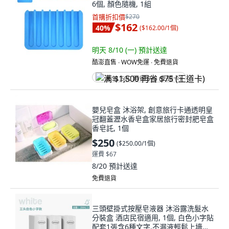
6個, 顏色隨機, 1組
首購折扣價
$270
$162
40
%
(
$162.00/1個
)
明天 8/10 (一)
預計送達
酷澎直售 ∙ WOW免運 ∙ 免費退貨
满 $1,500 再省 $75 (王道卡)
嬰兒皂盒 沐浴架, 創意旅行卡通透明皇
冠翻蓋瀝水香皂盒家居旅行密封肥皂盒
香皂託, 1個
$250
(
$250.00/1個
)
運費 $67
8/20
預計送達
免費退貨
三頭壁掛式按壓皂液器 沐浴露洗髮水
分裝盒 酒店民宿適用, 1個, 白色小字貼
配套1張含6種文字,不漏液輕鬆上墻質