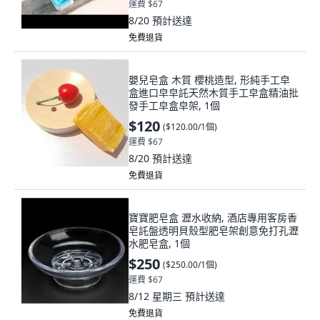
運費 $67
8/20
預計送達
免費退貨
嬰兒皂盒 木質 櫻桃造型, 形純手工皁
盒進口皁皁託天然木質手工皁盒精油批
發手工皁盒皁架, 1個
$120
(
$120.00/1個
)
運費 $67
8/20
預計送達
免費退貨
寶寶肥皂盒 瀝水收納, 酒店專用客房香
皂託盤透明貝殼型肥皂架創意免打孔瀝
水肥皂盒, 1個
$250
(
$250.00/1個
)
運費 $67
8/12 星期三
預計送達
免費退貨