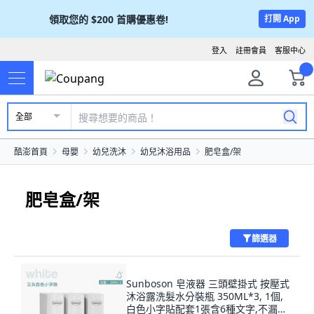
領取您的
$200
首購優惠卷!
打開 App
登入
註冊會員
客服中心
全部
酷澎首頁
母嬰
幼兒洗沐
幼兒沐浴用品
肥皂盒/架
肥皂盒/架
篩選器
Sunboson 皂液器 三頭壁掛式 按壓式
沐浴露洗髮水分裝瓶 350ML*3, 1個,
白色小字貼配套1張含6種文字,不漏液