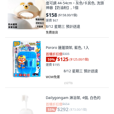
度可調 44-54cm，灰色/卡其色, 洗頭
神器【奶油粉】, 1個
$158
(
$158.00/1個
)
運費 $67
8/12 星期三
預計送達
免費退貨
Pororo 蓮蓬頭架, 藍色, 1入
首購折扣價
$305
$125
59
%
(
$125.00/1個
)
運費 $195
8/12 星期三
預計送達
WOW免運
(
1273
)
Dailygongam 淋浴架, 4個, 白色的
首購折扣價
$654
$292
55
%
(
$73.00/1個
)