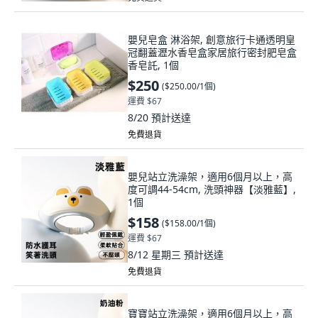
嬰兒皂盒 淋浴架, 創意旅行卡通透明皇
冠翻蓋瀝水香皂盒家居旅行密封肥皂盒
香皂託, 1個
$250
(
$250.00/1個
)
運費 $67
8/20
預計送達
免費退貨
嬰兒站立洗澡架，適用6個月以上，高
度可調44-54cm, 洗頭神器【淡雅藍】,
1個
$158
(
$158.00/1個
)
運費 $67
8/12 星期三
預計送達
免費退貨
寶寶站立洗澡架，適用6個月以上，高