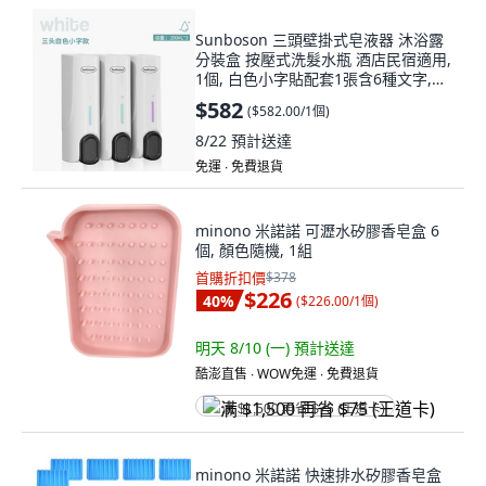
Sunboson 三頭壁掛式皂液器 沐浴露
分裝盒 按壓式洗髮水瓶 酒店民宿適用,
1個, 白色小字貼配套1張含6種文字,不
漏液輕鬆上墻質保360天, 白色, 小字貼
$582
(
$582.00/1個
)
8/22
預計送達
免運 ∙ 免費退貨
minono 米諾諾 可瀝水矽膠香皂盒 6
個, 顏色隨機, 1組
首購折扣價
$378
$226
40
%
(
$226.00/1個
)
明天 8/10 (一)
預計送達
酷澎直售 ∙ WOW免運 ∙ 免費退貨
满 $1,500 再省 $75 (王道卡)
minono 米諾諾 快速排水矽膠香皂盒