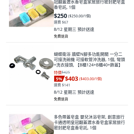
冠翻蓋瀝水香皂盒家居旅行密封肥皂盒
香皂託, 1個
$250
(
$250.00/1個
)
運費 $67
8/12 星期三
預計送達
免費退貨
蝴蝶衛浴 牆壁N腳多功能開關 一分二
可接洗碗機 可接軟管沖洗器, 1個, 彎頭
+洗衣接頭, 【B櫃124+B櫃40+飾蓋】
特價
$425
$403
5
%
(
$403.00/1個
)
運費 $141
8/12 星期三
預計送達
免費退貨
多色帶蓋皂盒 嬰兒沐浴皂架, 創意旅行
卡通透明皇冠翻蓋瀝水香皂盒家居旅行
密封肥皂盒香皂託, 1個