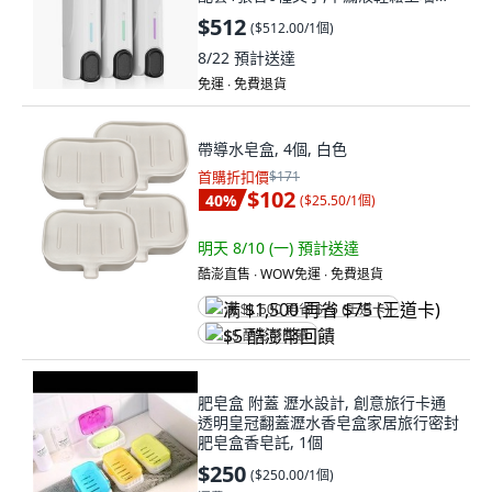
保360天
$512
(
$512.00/1個
)
8/22
預計送達
免運 ∙ 免費退貨
帶導水皂盒, 4個, 白色
首購折扣價
$171
$102
40
%
(
$25.50/1個
)
明天 8/10 (一)
預計送達
酷澎直售 ∙ WOW免運 ∙ 免費退貨
满 $1,500 再省 $75 (王道卡)
$5 酷澎幣回饋
肥皂盒 附蓋 瀝水設計, 創意旅行卡通
透明皇冠翻蓋瀝水香皂盒家居旅行密封
肥皂盒香皂託, 1個
$250
(
$250.00/1個
)