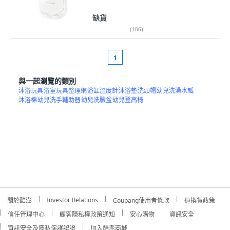
缺貨
(
186
)
1
與一起瀏覽的類別
沐浴玩具
浴室玩具整理網
浴缸溫度計
沐浴墊
洗頭帽
幼兒洗澡水瓢
沐浴棉
幼兒洗手輔助器
幼兒洗臉盆
幼兒登高椅
Investor Relations
關於酷澎
Coupang使用者條款
退換貨政策
信任管理中心
顧客隱私權政策通知
安心購物
資訊安全
資訊安全及隱私保護認證
加入酷澎商城