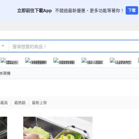
立即前往下載App
不錯過最新優惠、更多功能等著你！
下載
嬰幼兒
保健醫療
美妝保養
個人清潔
玩具休閒
瀝水架捲
格最高
最熱銷
最新上架