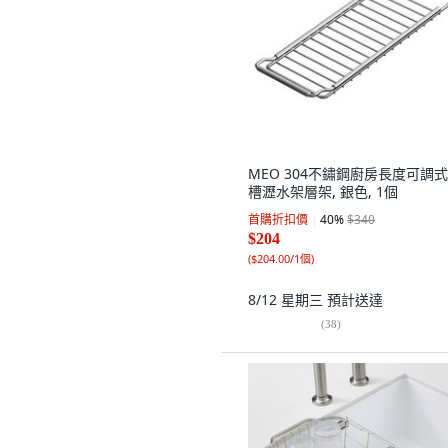
MEO 304不鏽鋼廚房長度可調
槽瀝水架層架, 銀色, 1個
首購折扣價
40
%
$340
$204
(
$204.00/1個
)
8/12 星期三
預計送達
(
38
)