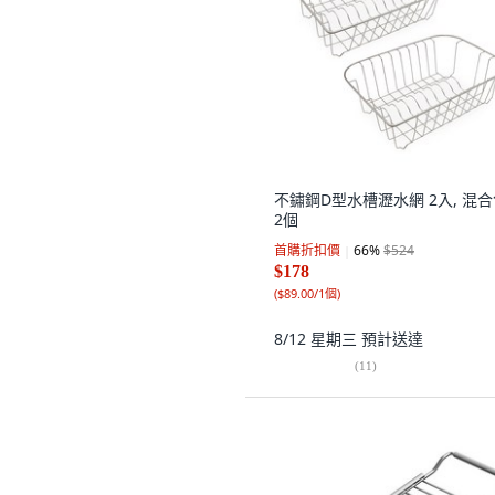
不鏽鋼D型水槽瀝水網 2入, 混合
2個
首購折扣價
66
%
$524
$178
(
$89.00/1個
)
8/12 星期三
預計送達
(
11
)