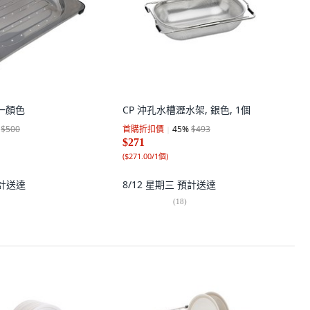
一顏色
CP 沖孔水槽瀝水架, 銀色, 1個
$500
首購折扣價
45
%
$493
$271
(
$271.00/1個
)
計送達
8/12 星期三
預計送達
(
18
)