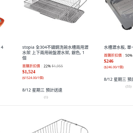
4
stopia 全304不鏽鋼洗碗水槽兩用瀝
水槽瀝水板, 單
水架 上下兩用碗盤瀝水架, 銀色, 1
首購折扣價
50
%
個
$246
首購折扣價
22
%
$1,955
(
$246.00/1個
)
$1,524
(
$1524.00/1個
)
8/12 星期三
預
(
55
)
8/12 星期三
預計送達
(
1
)