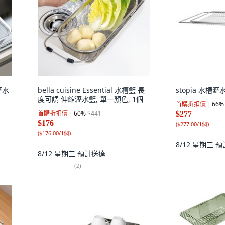
瀝水
bella cuisine Essential 水槽籃 長
stopia 水槽瀝
度可調 伸縮瀝水籃, 單一顏色, 1個
首購折扣價
66
%
首購折扣價
60
%
$441
$277
$176
(
$277.00/1個
)
(
$176.00/1個
)
8/12 星期三
預
8/12 星期三
預計送達
(
2
)