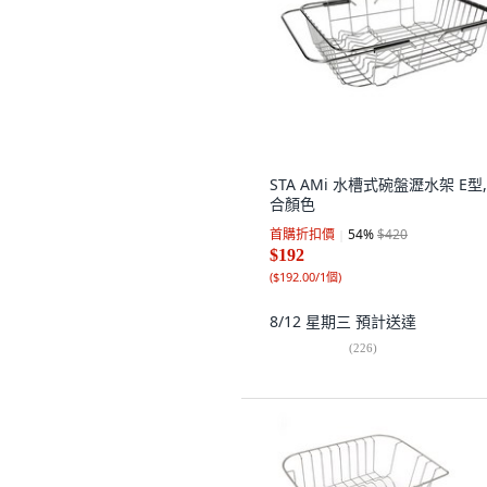
STA AMi 水槽式碗盤瀝水架 E型,
合顏色
首購折扣價
54
%
$420
$192
(
$192.00/1個
)
8/12 星期三
預計送達
(
226
)