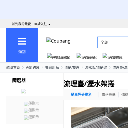
加到我的最愛
申請入駐
全部
類別
爸氣父親節
火箭速配
火箭跨境
酷澎首頁
火箭跨境
餐廚用品
收納/整理
瀝水架/收納架
流理臺/
篩選器
流理臺/瀝水架捲
酷澎評分排名
價格最低
價
僅顯示
僅顯示
僅顯示