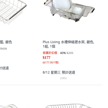
籃, 銀色
Plus Living 水槽伸縮瀝水架, 銀色,
1組, 1個
$436
首購折扣價
40
%
$295
$177
(
$177.00/1個
)
計送達
8/12 星期三
預計送達
(
105
)