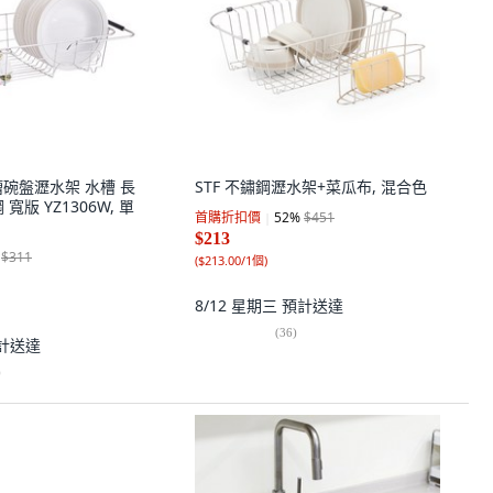
 水槽碗盤瀝水架 水槽 長
STF 不鏽鋼瀝水架+菜瓜布, 混合色
寬版 YZ1306W, 單
首購折扣價
52
%
$451
$213
$311
(
$213.00/1個
)
8/12 星期三
預計送達
(
36
)
計送達
)