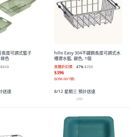
t 廚房長度可調式籃子
hillo Easy 304不鏽鋼長度可調式水
, 綠色
槽瀝水籃, 銀色, 1個
$319
首購折扣價
47
%
$759
$396
(
$396.00/1個
)
計送達
8/12 星期三
預計送達
(
20
)