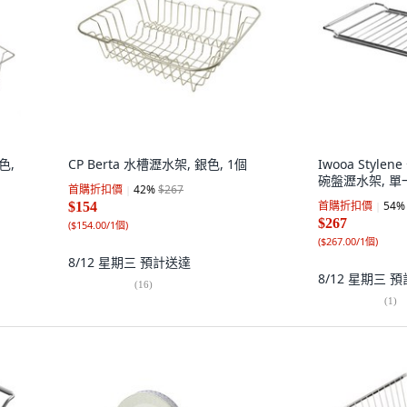
色,
CP Berta 水槽瀝水架, 銀色, 1個
Iwooa Styl
碗盤瀝水架, 單
首購折扣價
42
%
$267
首購折扣價
54
%
$154
$267
(
$154.00/1個
)
(
$267.00/1個
)
8/12 星期三
預計送達
8/12 星期三
預
(
16
)
(
1
)