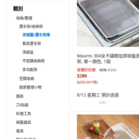
類別
收納/整理
瀝水架/收納架
流理臺/瀝水架捲
餐具瀝水架
洗碗盆
Maums 304全不鏽鋼加厚碗盤
平底鍋收納架
架, 單一顏色, 1個
多功能架
首購折扣價
40
%
$334
$200
空間收納
(
$200.00/1個
)
廚房整理小物
8/12 星期三
預計送達
鍋具
(
20
)
刀/砧板
料理工具
碗盤器皿
餐具