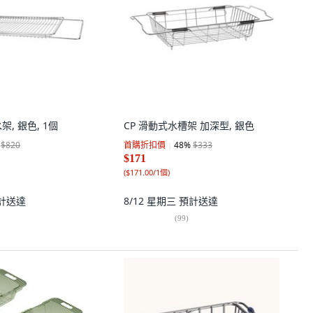
水架, 銀色, 1個
CP 滑動式水槽架 加深型, 銀色
$820
首購折扣價
48
%
$333
$171
(
$171.00/1個
)
計送達
8/12 星期三
預計送達
(
99
)