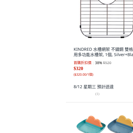
KINDRED 水槽網架 不鏽鋼 雙
用多功能水槽架, 1個, Silver+Bla
首購折扣價
38
%
$520
$320
(
$320.00/1個
)
8/12 星期三
預計送達
(
1
)