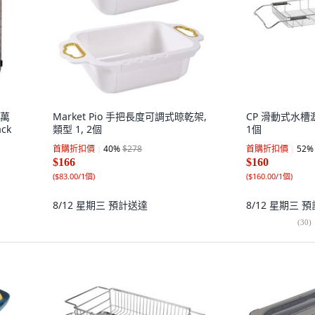
格萬
Market Pio 手把長度可調式晾乾架,
CP 滑動式水槽
ck
類型 1, 2個
1個
首購折扣價
40
%
$278
首購折扣價
52
%
$166
$160
(
$83.00/1個
)
(
$160.00/1個
)
8/12 星期三
預計送達
8/12 星期三
預
(
30
)