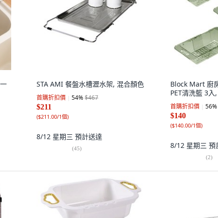
單一
STA AMI 餐盤水槽瀝水架, 混合顏色
Block Mar
PET清洗籃 3入
首購折扣價
54
%
$467
首購折扣價
56
%
$211
$140
(
$211.00/1個
)
(
$140.00/1個
)
8/12 星期三
預計送達
8/12 星期三
預
(
45
)
(
2
)