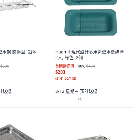
瀝水架 篩盤型, 銀色,
Haemil 現代設計多用途瀝水洗碗籃
2入, 綠色, 2個
$336
首購折扣價
40
%
$474
$283
(
$141.50/1個
)
計送達
8/12 星期三
預計送達
(
4
)