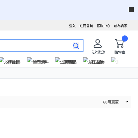
登入
註冊會員
客服中心
成為賣家
我的酷澎
購物車
文具圖書
食品飲料
生活用品
女性服飾
運動戶外
60
每頁筆