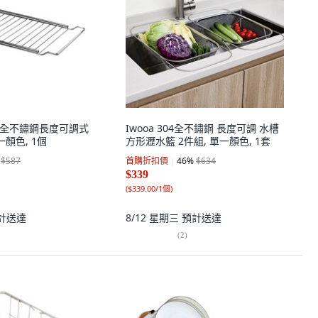
ene 全不鏽鋼長度可調式
Iwooa 304全不鏽鋼 長度可調 水槽
一顏色, 1個
方形瀝水籃 2件組, 單一顏色, 1套
$587
首購折扣價
46
%
$634
$339
(
$339.00/1個
)
計送達
8/12 星期三
預計送達
(
2
)