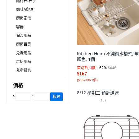
隨行杯/杯子
咖啡/茶/酒
廚房家電
容器
保溫用品
廚房百貨
免洗用品
Kitchen Heim 不鏽鋼水槽架, 
顏色, 1個
烘焙用品
首購折扣價
62
%
$446
兒童餐具
$167
(
$167.00/1個
)
價格
8/12 星期三
預計送達
$
~
搜尋
(
10
)