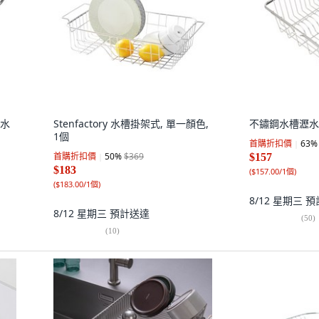
式水
Stenfactory 水槽掛架式, 單一顏色,
不鏽鋼水槽瀝水
1個
首購折扣價
63
%
首購折扣價
50
%
$369
$157
$183
(
$157.00/1個
)
(
$183.00/1個
)
8/12 星期三
預
8/12 星期三
預計送達
(
50
)
(
10
)