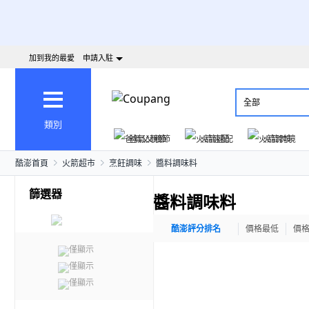
加到我的最愛
申請入駐
全部
類別
爸氣父親節
火箭速配
火箭跨境
酷澎首頁
火箭超市
烹飪調味
醬料調味料
篩選器
醬料調味料
酷澎評分排名
價格最低
價
僅顯示
僅顯示
僅顯示