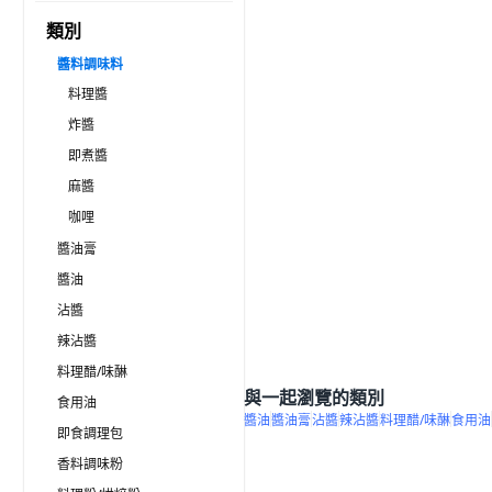
類別
醬料調味料
料理醬
炸醬
即煮醬
麻醬
咖哩
醬油膏
醬油
沾醬
辣沾醬
料理醋/味醂
與一起瀏覽的類別
食用油
醬油
醬油膏
沾醬
辣沾醬
料理醋/味醂
食用油
即食調理包
香料調味粉