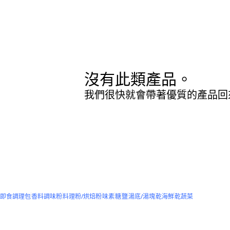
沒有此類產品。
我們很快就會帶著優質的產品回
即食調理包
香料調味粉
料理粉/烘焙粉
味素
糖
鹽
湯底/湯塊
乾海鮮
乾蔬菜