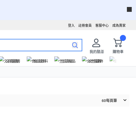
登入
註冊會員
客服中心
成為賣家
我的酷澎
購物車
文具圖書
食品飲料
生活用品
女性服飾
運動戶外
60
每頁筆