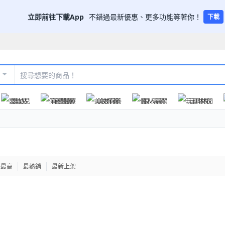
立即前往下載App
不錯過最新優惠、更多功能等著你！
下載
嬰幼兒
保健醫療
美妝保養
個人清潔
玩具休閒
格最高
最熱銷
最新上架