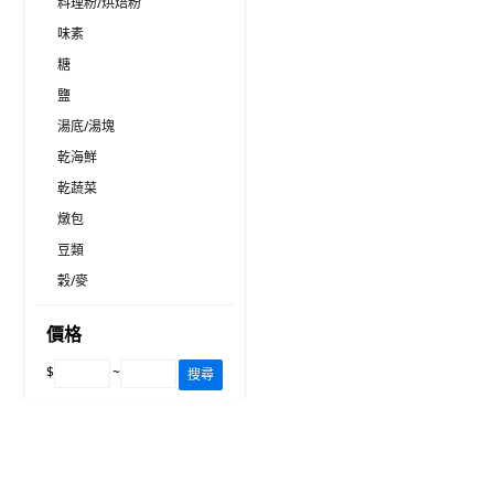
料理粉/烘焙粉
味素
糖
鹽
湯底/湯塊
乾海鮮
乾蔬菜
燉包
豆類
穀/麥
價格
$
~
搜尋