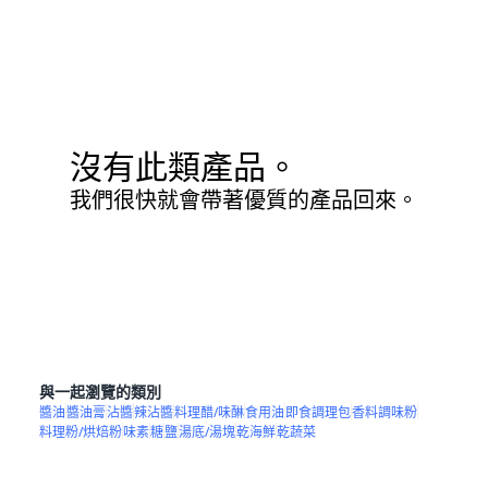
沒有此類產品。
我們很快就會帶著優質的產品回來。
與一起瀏覽的類別
醬油
醬油膏
沾醬
辣沾醬
料理醋/味醂
食用油
即食調理包
香料調味粉
料理粉/烘焙粉
味素
糖
鹽
湯底/湯塊
乾海鮮
乾蔬菜