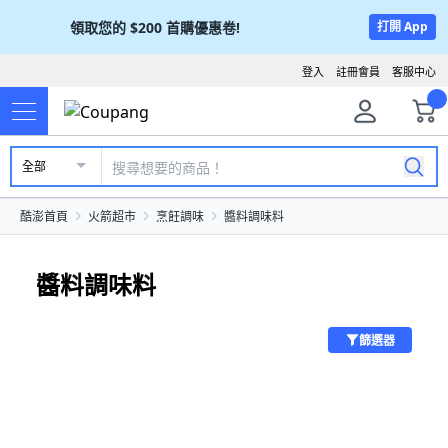
領取您的
$200
首購優惠卷!
打開 App
登入
註冊會員
客服中心
全部
酷澎首頁
火箭超市
烹飪調味
醬料調味料
醬料調味料
篩選器