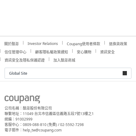
Investor Relations
關於酷澎
Coupang使用者條款
退換貨政策
信任管理中心
顧客隱私權政策通知
安心購物
資訊安全
資訊安全及隱私保護認證
加入酷澎商城
Global Site
公司名稱：酷澎股份有限公司
聯繫地址：11049 台北市信義區信義路五段7號13樓之1
統編：91002999
客服中心：0809-088-810 (免費) / 02-5592-7298
電子郵件：help_tw@coupang.com