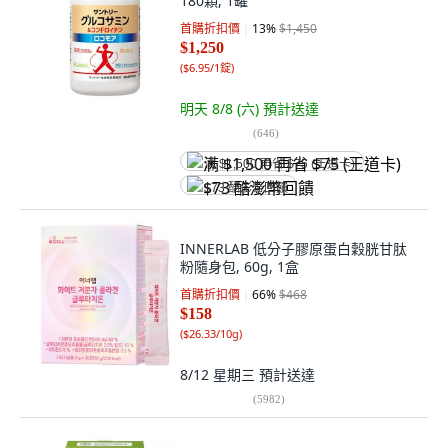
180顆, 1罐
首購折扣價
13
%
$1,450
$1,250
(
$6.95/1錠
)
明天 8/8 (六)
預計送達
(
646
)
满 $1,500 再省 $75 (王道卡)
$73 酷澎幣回饋
INNERLAB 低分子膠原蛋白穀胱甘肽
粉隨身包, 60g, 1盒
首購折扣價
66
%
$468
$158
(
$26.33/10g
)
8/12 星期三
預計送達
(
5982
)