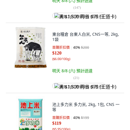
明天 8/8 (六)
預計送達
(
147
)
满 $1,500 再省 $75 (王道卡)
東台糧倉 台東人白米, CNS一等, 2kg,
1袋
首購折扣價
40
%
$200
$120
(
$6.00/100g
)
明天 8/8 (六)
預計送達
(
21
)
满 $1,500 再省 $75 (王道卡)
池上多力米 多力米, 2kg, 1包, CNS 一
等
首購折扣價
40
%
$199
$119
(
$5.95/100g
)