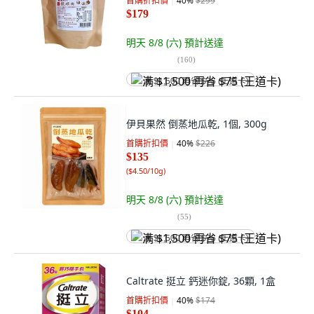
首購折扣價
40
%
$299
$179
明天 8/8 (六)
預計送達
(
160
)
满 $1,500 再省 $75 (王道卡)
伊貝果然 倒蒸地瓜乾, 1個, 300g
首購折扣價
40
%
$226
$135
(
$4.50/10g
)
明天 8/8 (六)
預計送達
(
55
)
满 $1,500 再省 $75 (王道卡)
Caltrate 挺立 鈣迷你錠, 36顆, 1盒
首購折扣價
40
%
$174
$104