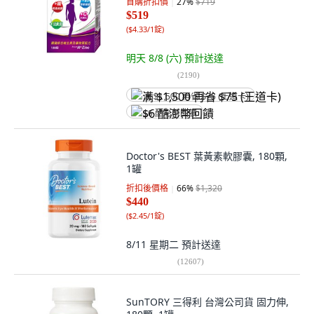
首購折扣價
27
%
$719
$519
(
$4.33/1錠
)
明天 8/8 (六)
預計送達
(
2190
)
满 $1,500 再省 $75 (王道卡)
$6 酷澎幣回饋
Doctor's BEST 葉黃素軟膠囊, 180顆,
1罐
折扣後價格
66
%
$1,320
$440
(
$2.45/1錠
)
8/11 星期二
預計送達
(
12607
)
SunTORY 三得利 台灣公司貨 固力伸,