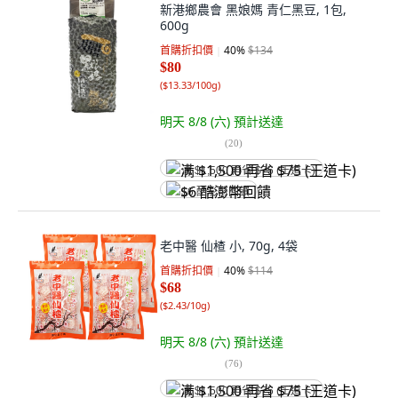
新港鄉農會 黑娘媽 青仁黑豆, 1包,
600g
首購折扣價
40
%
$134
$80
(
$13.33/100g
)
明天 8/8 (六)
預計送達
(
20
)
满 $1,500 再省 $75 (王道卡)
$6 酷澎幣回饋
老中醫 仙楂 小, 70g, 4袋
首購折扣價
40
%
$114
$68
(
$2.43/10g
)
明天 8/8 (六)
預計送達
(
76
)
满 $1,500 再省 $75 (王道卡)