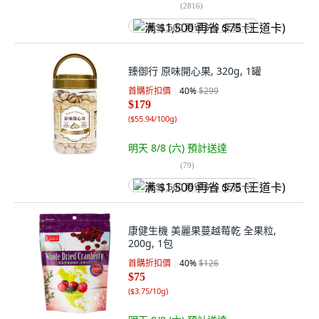
(
2816
)
满 $1,500 再省 $75 (王道卡)
臻御行 原味開心果, 320g, 1罐
首購折扣價
40
%
$299
$179
(
$55.94/100g
)
明天 8/8 (六)
預計送達
(
79
)
满 $1,500 再省 $75 (王道卡)
康健生機 美麗果蔓越莓乾 全果粒,
200g, 1包
首購折扣價
40
%
$126
$75
(
$3.75/10g
)