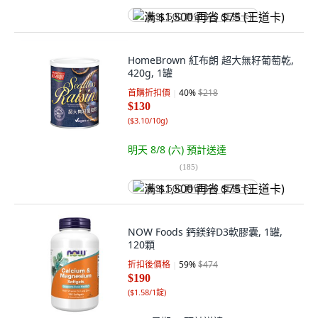
满 $1,500 再省 $75 (王道卡)
HomeBrown 紅布朗 超大無籽葡萄乾,
420g, 1罐
首購折扣價
40
%
$218
$130
(
$3.10/10g
)
明天 8/8 (六)
預計送達
(
185
)
满 $1,500 再省 $75 (王道卡)
NOW Foods 鈣鎂鋅D3軟膠囊, 1罐,
120顆
折扣後價格
59
%
$474
$190
(
$1.58/1錠
)