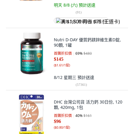
明天 8/8 (六)
預計送達
(
91
)
满 $1,500 再省 $75 (王道卡)
Nutri D-DAY 優質鈣鎂鋅維生素D錠,
90顆, 1罐
首購折扣價
69
%
$480
$145
(
$1.61/1錠
)
8/12 星期三
預計送達
(
57361
)
DHC 台灣公司貨 活力鈣 30日份, 120
顆, 420mg, 1包
首購折扣價
40
%
$161
$96
(
$0.80/1錠
)