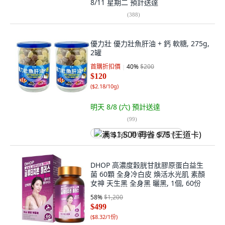
8/11 星期二
預計送達
(
388
)
優力壯 優力壯魚肝油 + 鈣 軟糖, 275g,
2罐
首購折扣價
40
%
$200
$120
(
$2.18/10g
)
明天 8/8 (六)
預計送達
(
99
)
满 $1,500 再省 $75 (王道卡)
DHOP 高濃度穀胱甘肽膠原蛋白益生
菌 60顆 全身冷白皮 煥活水光肌 素顏
女神 天生黑 全身黑 曬黑, 1個, 60份
58
%
$1,200
$499
(
$8.32/1份
)