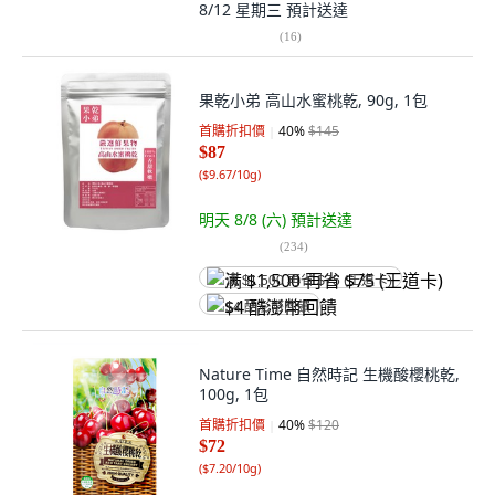
8/12 星期三
預計送達
(
16
)
果乾小弟 高山水蜜桃乾, 90g, 1包
首購折扣價
40
%
$145
$87
(
$9.67/10g
)
明天 8/8 (六)
預計送達
(
234
)
满 $1,500 再省 $75 (王道卡)
$4 酷澎幣回饋
Nature Time 自然時記 生機酸櫻桃乾,
100g, 1包
首購折扣價
40
%
$120
$72
(
$7.20/10g
)