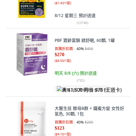
(
$1.43/1錠
)
8/12 星期三
預計送達
(
13746
)
PBF 寶齡富錦 鎂舒眠, 60顆, 1罐
首購折扣價
40
%
$450
$270
(
$4.50/1錠
)
明天 8/8 (六)
預計送達
(
792
)
满 $1,500 再省 $75 (王道卡)
大醫生技 酵母B群 + 鐵複方錠 女性好
氣色, 30顆, 1包
首購折扣價
40
%
$205
$123
(
$4.10/1錠
)