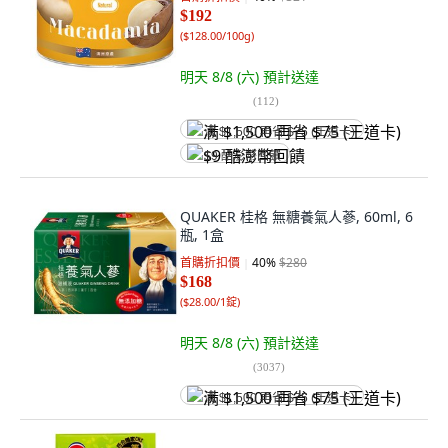
$192
(
$128.00/100g
)
明天 8/8 (六)
預計送達
(
112
)
满 $1,500 再省 $75 (王道卡)
$9 酷澎幣回饋
QUAKER 桂格 無糖養氣人蔘, 60ml, 6
瓶, 1盒
首購折扣價
40
%
$280
$168
(
$28.00/1錠
)
明天 8/8 (六)
預計送達
(
3037
)
满 $1,500 再省 $75 (王道卡)