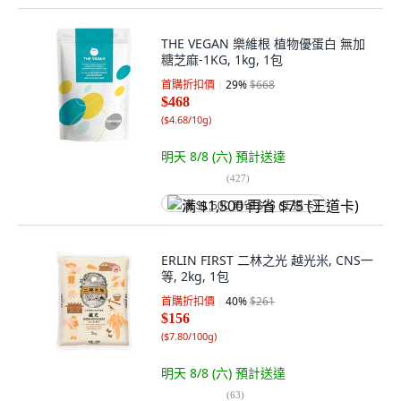
THE VEGAN 樂維根 植物優蛋白 無加
糖芝麻-1KG, 1kg, 1包
首購折扣價
29
%
$668
$468
(
$4.68/10g
)
明天 8/8 (六)
預計送達
(
427
)
满 $1,500 再省 $75 (王道卡)
ERLIN FIRST 二林之光 越光米, CNS一
等, 2kg, 1包
首購折扣價
40
%
$261
$156
(
$7.80/100g
)
明天 8/8 (六)
預計送達
(
63
)