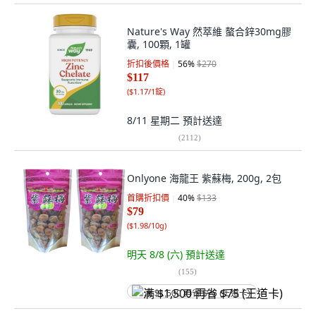
Nature's Way 然萃維 螯合鋅30mg膠
囊, 100顆, 1罐
折扣後價格
56
%
$270
$117
(
$1.17/1錠
)
8/11 星期二
預計送達
(
2112
)
Onlyone 海龍王 紫蘇梅, 200g, 2包
首購折扣價
40
%
$133
$79
(
$1.98/10g
)
明天 8/8 (六)
預計送達
(
155
)
满 $1,500 再省 $75 (王道卡)