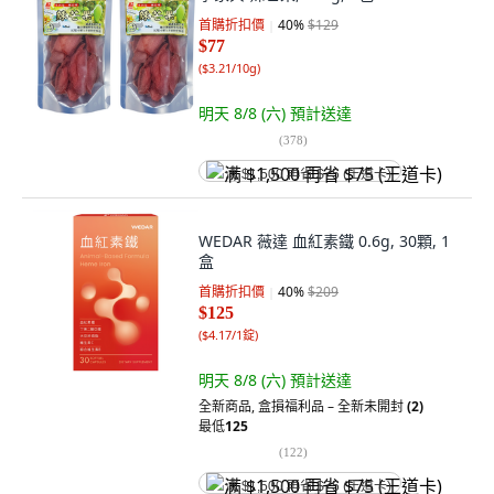
首購折扣價
40
%
$129
$77
(
$3.21/10g
)
明天 8/8 (六)
預計送達
(
378
)
满 $1,500 再省 $75 (王道卡)
WEDAR 薇達 血紅素鐵 0.6g, 30顆, 1
盒
首購折扣價
40
%
$209
$125
(
$4.17/1錠
)
明天 8/8 (六)
預計送達
全新商品
,
盒損福利品 – 全新未開封
(2)
最低
125
(
122
)
满 $1,500 再省 $75 (王道卡)