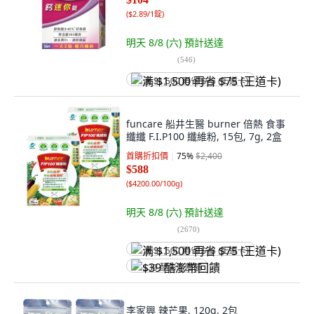
(
$2.89/1錠
)
明天 8/8 (六)
預計送達
(
546
)
满 $1,500 再省 $75 (王道卡)
funcare 船井生醫 burner 倍熱 食事
纖纖 F.I.P100 纖維粉, 15包, 7g, 2盒
首購折扣價
75
%
$2,400
$588
(
$4200.00/100g
)
明天 8/8 (六)
預計送達
(
2670
)
满 $1,500 再省 $75 (王道卡)
$39 酷澎幣回饋
李家興 辣芒果, 120g, 2包