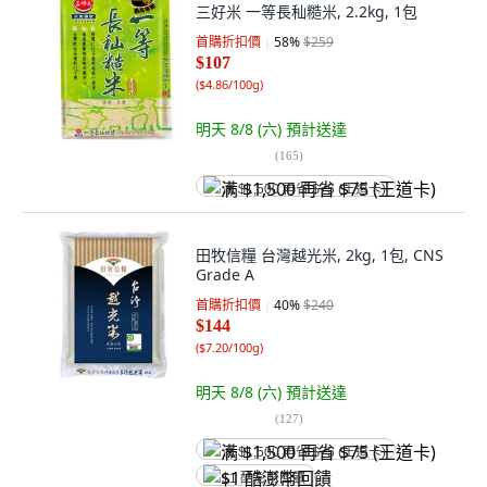
三好米 一等長秈糙米, 2.2kg, 1包
首購折扣價
58
%
$259
$107
(
$4.86/100g
)
明天 8/8 (六)
預計送達
(
165
)
满 $1,500 再省 $75 (王道卡)
田牧信糧 台灣越光米, 2kg, 1包, CNS
Grade A
首購折扣價
40
%
$240
$144
(
$7.20/100g
)
明天 8/8 (六)
預計送達
(
127
)
满 $1,500 再省 $75 (王道卡)
$1 酷澎幣回饋