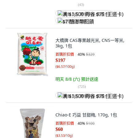
(
43
)
满 $1,500 再省 $75 (王道卡)
$7 酷澎幣回饋
大橋牌 CAS專業越光米, CNS一等米,
3kg, 1包
首購折扣價
40
%
$329
$197
(
$6.57/100g
)
明天 8/8 (六)
預計送達
(
725
)
满 $1,500 再省 $75 (王道卡)
Chiao-E 巧益 甘甜梅, 170g, 1包
首購折扣價
40
%
$100
$60
(
$3.53/10g
)