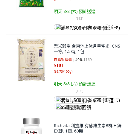
明天 8/8 (六)
預計送達
(
632
)
满 $1,500 再省 $75 (王道卡)
樂米穀場 台東池上沐月星空米, CNS
一等, 1.5kg, 1包
首購折扣價
40
%
$169
$101
(
$6.73/100g
)
明天 8/8 (六)
預計送達
(
106
)
满 $1,500 再省 $75 (王道卡)
$5 酷澎幣回饋
Richvita 利捷維 有酵維生素B群 + 鋅
EX錠, 1個, 60顆