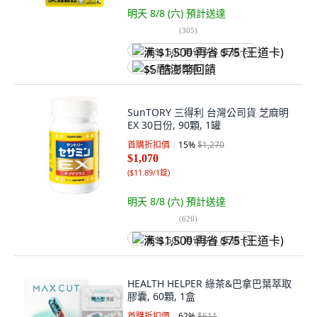
明天 8/8 (六)
預計送達
(
305
)
满 $1,500 再省 $75 (王道卡)
$5 酷澎幣回饋
SunTORY 三得利 台灣公司貨 芝麻明
EX 30日份, 90顆, 1罐
首購折扣價
15
%
$1,270
$1,070
(
$11.89/1錠
)
明天 8/8 (六)
預計送達
(
626
)
满 $1,500 再省 $75 (王道卡)
HEALTH HELPER 綠茶&巴拿巴葉萃取
膠囊, 60顆, 1盒
首購折扣價
62
%
$611