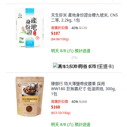
天生好米 產地身份證台稉九號米, CNS
二等, 2.2kg, 1包
首購折扣價
40
%
$179
$107
(
$4.86/100g
)
明天 8/8 (六)
預計送達
(
71
)
满 $1,500 再省 $75 (王道卡)
臻御行 特大薄鹽帶皮腰果 採用
WW180 巨無霸尺寸 低溫烘焙, 300g,
1包
首購折扣價
40
%
$268
$160
(
$53.33/100g
)
明天 8/8 (六)
預計送達