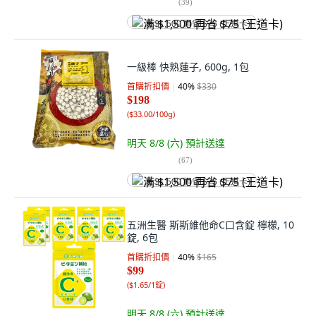
(
39
)
满 $1,500 再省 $75 (王道卡)
一級棒 快熟蓮子, 600g, 1包
首購折扣價
40
%
$330
$198
(
$33.00/100g
)
明天 8/8 (六)
預計送達
(
67
)
满 $1,500 再省 $75 (王道卡)
五洲生醫 斯斯維他命C口含錠 檸檬, 10
錠, 6包
首購折扣價
40
%
$165
$99
(
$1.65/1錠
)
明天 8/8 (六)
預計送達