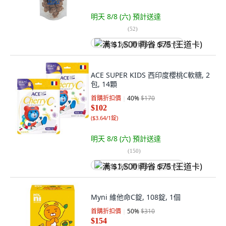
明天 8/8 (六)
預計送達
(
52
)
满 $1,500 再省 $75 (王道卡)
ACE SUPER KIDS 西印度櫻桃C軟糖, 2
包, 14顆
首購折扣價
40
%
$170
$102
(
$3.64/1錠
)
明天 8/8 (六)
預計送達
(
150
)
满 $1,500 再省 $75 (王道卡)
Myni 維他命C錠, 108錠, 1個
首購折扣價
50
%
$310
$154