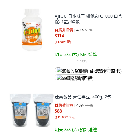
AJIOU 日本味王 維他命 C1000 口含
錠, 1盒, 60顆
首購折扣價
40
%
$190
$114
(
$1.90/1錠
)
明天 8/8 (六)
預計送達
(
1962
)
满 $1,500 再省 $75 (王道卡)
$9 酷澎幣回饋
茂喜食品 青仁黑豆, 400g, 2包
首購折扣價
40
%
$148
$88
(
$11.00/100g
)
明天 8/8 (六)
預計送達