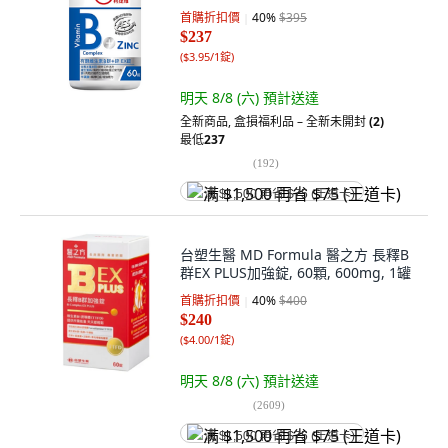
首購折扣價
40
%
$395
$237
(
$3.95/1錠
)
明天 8/8 (六)
預計送達
全新商品
,
盒損福利品 – 全新未開封
(2)
最低
237
(
192
)
满 $1,500 再省 $75 (王道卡)
台塑生醫 MD Formula 醫之方 長釋B
群EX PLUS加強錠, 60顆, 600mg, 1罐
首購折扣價
40
%
$400
$240
(
$4.00/1錠
)
明天 8/8 (六)
預計送達
(
2609
)
满 $1,500 再省 $75 (王道卡)