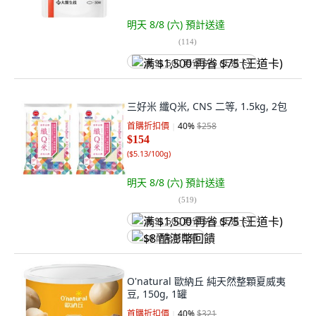
明天 8/8 (六)
預計送達
(
114
)
满 $1,500 再省 $75 (王道卡)
三好米 纖Q米, CNS 二等, 1.5kg, 2包
首購折扣價
40
%
$258
$154
(
$5.13/100g
)
明天 8/8 (六)
預計送達
(
519
)
满 $1,500 再省 $75 (王道卡)
$8 酷澎幣回饋
O'natural 歐納丘 純天然整顆夏威夷
豆, 150g, 1罐
首購折扣價
40
%
$321