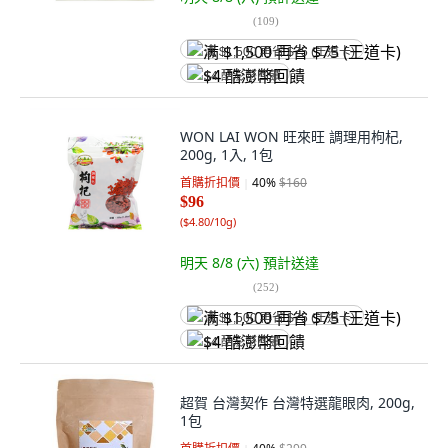
(
109
)
满 $1,500 再省 $75 (王道卡)
$4 酷澎幣回饋
WON LAI WON 旺來旺 調理用枸杞,
200g, 1入, 1包
首購折扣價
40
%
$160
$96
(
$4.80/10g
)
明天 8/8 (六)
預計送達
(
252
)
满 $1,500 再省 $75 (王道卡)
$4 酷澎幣回饋
超賀 台灣契作 台灣特選龍眼肉, 200g,
1包