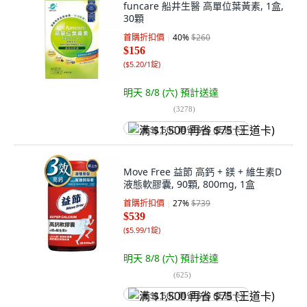
funcare 船井生醫 高單位葉黃素, 1盒,
30顆
首購折扣價
40
%
$260
$156
(
$5.20/1錠
)
明天 8/8 (六)
預計送達
(
3278
)
满 $1,500 再省 $75 (王道卡)
Move Free 益節 高鈣 + 鎂 + 維生素D
液態軟膠囊, 90顆, 800mg, 1盒
首購折扣價
27
%
$739
$539
(
$5.99/1錠
)
明天 8/8 (六)
預計送達
(
625
)
满 $1,500 再省 $75 (王道卡)