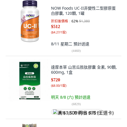
NOW Foods UC-II非變性二型膠原蛋
白膠囊, 120顆, 1罐
折扣後價格
62
%
$1,380
$512
(
$4.27/1錠
)
8/11 星期二
預計送達
(
4460
)
達摩本草 山苦瓜胜肽膠囊 全素, 90顆,
600mg, 1盒
$720
(
$8.00/1錠
)
明天 8/8 (六)
預計送達
(
6829
)
满 $1,500 再省 $75 (王道卡)