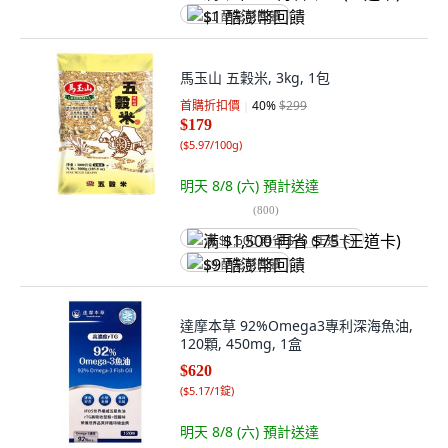
$1 酷澎幣回饋
馬玉山 五穀米, 3kg, 1包
首購折扣價
40
%
$299
$179
(
$5.97/100g
)
明天 8/8 (六)
預計送達
(
800
)
满 $1,500 再省 $75 (王道卡)
$9 酷澎幣回饋
達摩本草 92%Omega3專利深海魚油,
120顆, 450mg, 1盒
$620
(
$5.17/1錠
)
明天 8/8 (六)
預計送達