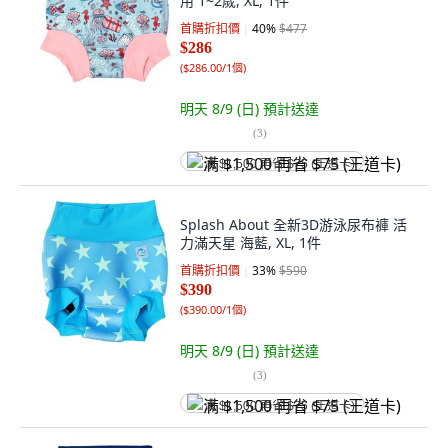
用 1~2歲, XL, 1件
首購折扣價
40
%
$477
$286
(
$286.00/1個
)
明天 8/9 (日)
預計送達
(
3
)
满 $1,500 再省 $75 (王道卡)
Splash About 全新3D游泳尿布褲 活
力滿天星 海藍, XL, 1件
首購折扣價
33
%
$590
$390
(
$390.00/1個
)
明天 8/9 (日)
預計送達
(
3
)
满 $1,500 再省 $75 (王道卡)