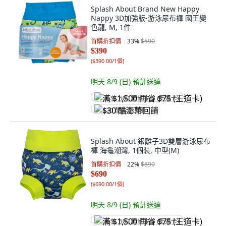
Splash About Brand New Happy
Nappy 3D加強版-游泳尿布褲 國王變
色龍, M, 1件
首購折扣價
33
%
$590
$390
(
$390.00/1個
)
明天 8/9 (日)
預計送達
满 $1,500 再省 $75 (王道卡)
$30 酷澎幣回饋
Splash About 銀離子3D雙層游泳尿布
褲 海龜潮灣, 1個裝, 中型(M)
首購折扣價
22
%
$890
$690
(
$690.00/1個
)
明天 8/9 (日)
預計送達
满 $1,500 再省 $75 (王道卡)