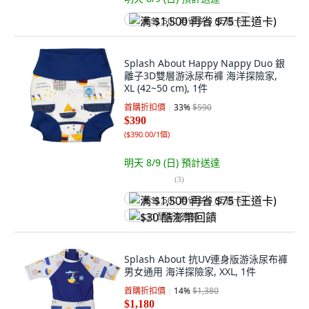
满 $1,500 再省 $75 (王道卡)
Splash About Happy Nappy Duo 銀
離子3D雙層游泳尿布褲 海洋探險家,
XL (42~50 cm), 1件
首購折扣價
33
%
$590
$390
(
$390.00/1個
)
明天 8/9 (日)
預計送達
(
3
)
满 $1,500 再省 $75 (王道卡)
$30 酷澎幣回饋
Splash About 抗UV連身版游泳尿布褲
男女通用 海洋探險家, XXL, 1件
首購折扣價
14
%
$1,380
$1,180