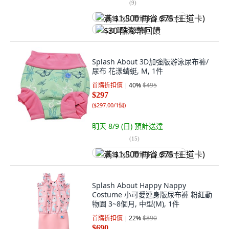
(
9
)
满 $1,500 再省 $75 (王道卡)
$30 酷澎幣回饋
Splash About 3D加強版游泳尿布褲/
尿布 花漾蜻蜓, M, 1件
首購折扣價
40
%
$495
$297
(
$297.00/1個
)
明天 8/9 (日)
預計送達
(
15
)
满 $1,500 再省 $75 (王道卡)
Splash About Happy Nappy
Costume 小可愛連身版尿布褲 粉紅動
物園 3~8個月, 中型(M), 1件
首購折扣價
22
%
$890
$690