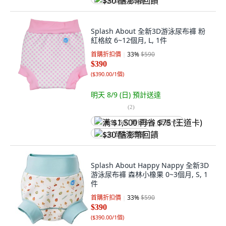
$30 酷澎幣回饋
Splash About 全新3D游泳尿布褲 粉
紅格紋 6~12個月, L, 1件
首購折扣價
33
%
$590
$390
(
$390.00/1個
)
明天 8/9 (日)
預計送達
(
2
)
满 $1,500 再省 $75 (王道卡)
$30 酷澎幣回饋
Splash About Happy Nappy 全新3D
游泳尿布褲 森林小橡果 0~3個月, S, 1
件
首購折扣價
33
%
$590
$390
(
$390.00/1個
)