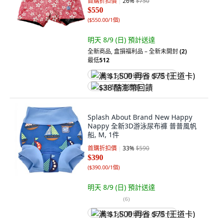
首購折扣價
26
%
$750
$550
(
$550.00/1個
)
明天 8/9 (日)
預計送達
全新商品
,
盒損福利品 – 全新未開封
(2)
最低
512
满 $1,500 再省 $75 (王道卡)
$38 酷澎幣回饋
Splash About Brand New Happy
Nappy 全新3D游泳尿布褲 普普風帆
船, M, 1件
首購折扣價
33
%
$590
$390
(
$390.00/1個
)
明天 8/9 (日)
預計送達
(
6
)
满 $1,500 再省 $75 (王道卡)