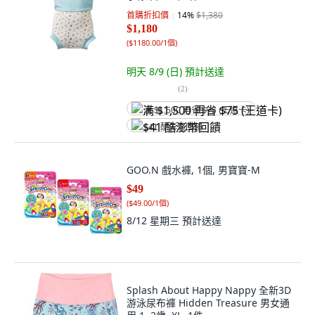
首購折扣價
14
%
$1,380
$1,180
(
$1180.00/1個
)
明天 8/9 (日)
預計送達
(
2
)
满 $1,500 再省 $75 (王道卡)
$41 酷澎幣回饋
GOO.N 戲水褲, 1個, 男寶寶-M
$49
(
$49.00/1個
)
8/12 星期三
預計送達
Splash About Happy Nappy 全新3D
游泳尿布褲 Hidden Treasure 男女通