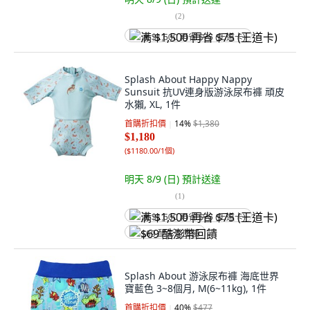
(
2
)
满 $1,500 再省 $75 (王道卡)
Splash About Happy Nappy
Sunsuit 抗UV連身版游泳尿布褲 頑皮
水獺, XL, 1件
首購折扣價
14
%
$1,380
$1,180
(
$1180.00/1個
)
明天 8/9 (日)
預計送達
(
1
)
满 $1,500 再省 $75 (王道卡)
$69 酷澎幣回饋
Splash About 游泳尿布褲 海底世界
寶藍色 3~8個月, M(6~11kg), 1件
首購折扣價
40
%
$477