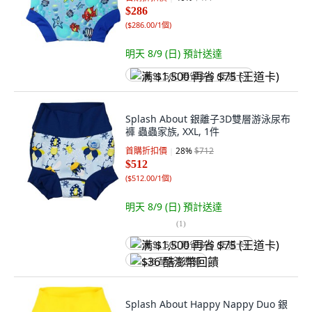
$286
(
$286.00/1個
)
明天 8/9 (日)
預計送達
满 $1,500 再省 $75 (王道卡)
Splash About 銀離子3D雙層游泳尿布
褲 蟲蟲家族, XXL, 1件
首購折扣價
28
%
$712
$512
(
$512.00/1個
)
明天 8/9 (日)
預計送達
(
1
)
满 $1,500 再省 $75 (王道卡)
$36 酷澎幣回饋
Splash About Happy Nappy Duo 銀