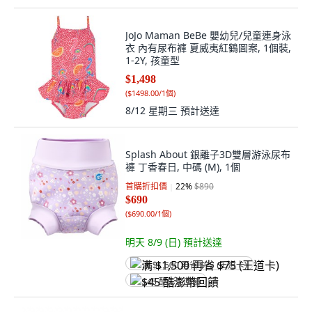
JoJo Maman BeBe 嬰幼兒/兒童連身泳
衣 內有尿布褲 夏威夷紅鶴圖案, 1個裝,
1-2Y, 孩童型
$1,498
(
$1498.00/1個
)
8/12 星期三
預計送達
Splash About 銀離子3D雙層游泳尿布
褲 丁香春日, 中碼 (M), 1個
首購折扣價
22
%
$890
$690
(
$690.00/1個
)
明天 8/9 (日)
預計送達
满 $1,500 再省 $75 (王道卡)
$45 酷澎幣回饋