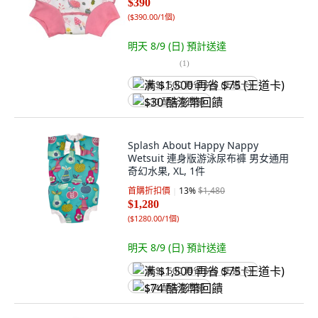
$390
(
$390.00/1個
)
明天 8/9 (日)
預計送達
(
1
)
满 $1,500 再省 $75 (王道卡)
$30 酷澎幣回饋
Splash About Happy Nappy
Wetsuit 連身版游泳尿布褲 男女通用
奇幻水果, XL, 1件
首購折扣價
13
%
$1,480
$1,280
(
$1280.00/1個
)
明天 8/9 (日)
預計送達
满 $1,500 再省 $75 (王道卡)
$74 酷澎幣回饋