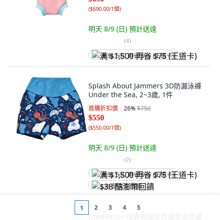
(
$690.00/1個
)
明天 8/9 (日)
預計送達
(
4
)
满 $1,500 再省 $75 (王道卡)
Splash About Jammers 3D防漏泳褲
Under the Sea, 2~3歲, 1件
首購折扣價
26
%
$750
$550
(
$550.00/1個
)
明天 8/9 (日)
預計送達
(
2
)
满 $1,500 再省 $75 (王道卡)
$38 酷澎幣回饋
2
3
4
5
1
ImseVimse 瑞典超彈性防漏游泳尿褲