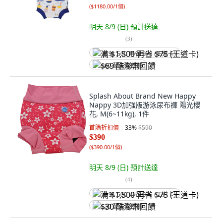
(
$1180.00/1個
)
明天 8/9 (日)
預計送達
(
3
)
满 $1,500 再省 $75 (王道卡)
$69 酷澎幣回饋
Splash About Brand New Happy
Nappy 3D加強版游泳尿布褲 陽光櫻
花, M(6~11kg), 1件
首購折扣價
33
%
$590
$390
(
$390.00/1個
)
明天 8/9 (日)
預計送達
(
4
)
满 $1,500 再省 $75 (王道卡)
$30 酷澎幣回饋