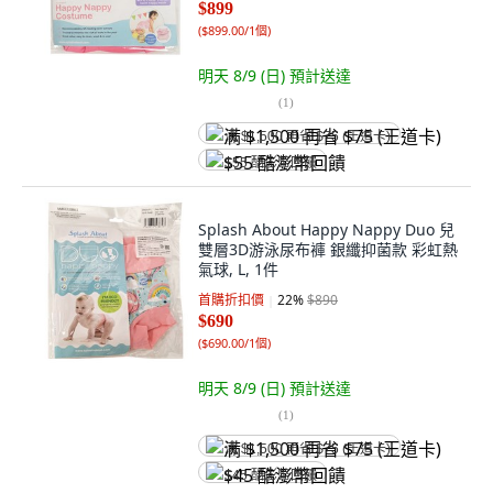
$899
(
$899.00/1個
)
明天 8/9 (日)
預計送達
(
1
)
满 $1,500 再省 $75 (王道卡)
$55 酷澎幣回饋
Splash About Happy Nappy Duo 兒
雙層3D游泳尿布褲 銀纖抑菌款 彩虹熱
氣球, L, 1件
首購折扣價
22
%
$890
$690
(
$690.00/1個
)
明天 8/9 (日)
預計送達
(
1
)
满 $1,500 再省 $75 (王道卡)
$45 酷澎幣回饋