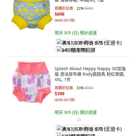
首購折扣價
22
%
$890
$690
(
$690.00/1個
)
明天 8/9 (日)
預計送達
满 $1,500 再省 $75 (王道卡)
$45 酷澎幣回饋
Splash About Happy Nappy 3D加強
版 游泳尿布褲 Rody跳跳馬 粉紅樂園,
XXL, 1件
首購折扣價
33
%
$590
$390
(
$390.00/1個
)
明天 8/9 (日)
預計送達
(
2
)
满 $1,500 再省 $75 (王道卡)