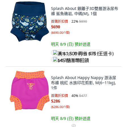
Splash About 銀離子3D雙層游泳尿布
褲 鯊魚礁岩, 中碼(M), 1個
首購折扣價
22
%
$890
$690
(
$690.00/1個
)
明天 8/9 (日)
預計送達
满 $1,500 再省 $75 (王道卡)
$45 酷澎幣回饋
Splash About Happy Nappy 游泳尿
布褲 桃紅 水族印花剪影, M(6~11kg),
1件
首購折扣價
40
%
$477
$286
(
$286.00/1個
)
明天 8/9 (日)
預計送達
(
2
)