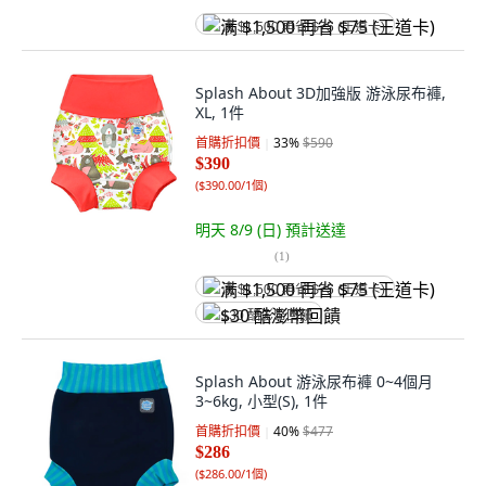
满 $1,500 再省 $75 (王道卡)
Splash About 3D加強版 游泳尿布褲,
XL, 1件
首購折扣價
33
%
$590
$390
(
$390.00/1個
)
明天 8/9 (日)
預計送達
(
1
)
满 $1,500 再省 $75 (王道卡)
$30 酷澎幣回饋
Splash About 游泳尿布褲 0~4個月
3~6kg, 小型(S), 1件
首購折扣價
40
%
$477
$286
(
$286.00/1個
)