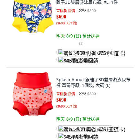
離子3D雙層游泳尿布褲, XL, 1件
首購折扣價
22
%
$890
$690
(
$690.00/1個
)
明天 8/9 (日)
預計送達
(
1
)
满 $1,500 再省 $75 (王道卡)
$45 酷澎幣回饋
Splash About 銀離子3D雙層游泳尿布
褲 草莓野原, 1個裝, 大碼 (L)
首購折扣價
22
%
$890
$690
(
$690.00/1個
)
明天 8/9 (日)
預計送達
满 $1,500 再省 $75 (王道卡)
$45 酷澎幣回饋