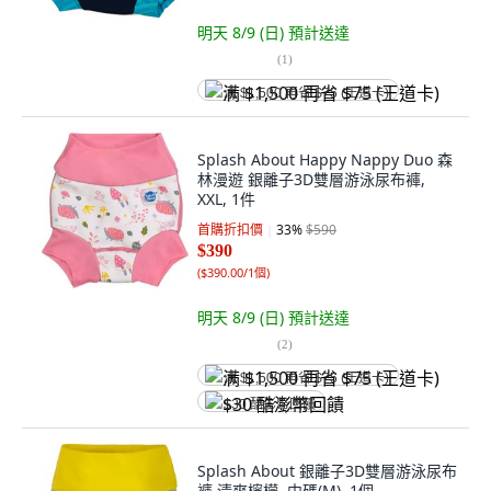
明天 8/9 (日)
預計送達
(
1
)
满 $1,500 再省 $75 (王道卡)
Splash About Happy Nappy Duo 森
林漫遊 銀離子3D雙層游泳尿布褲,
XXL, 1件
首購折扣價
33
%
$590
$390
(
$390.00/1個
)
明天 8/9 (日)
預計送達
(
2
)
满 $1,500 再省 $75 (王道卡)
$30 酷澎幣回饋
Splash About 銀離子3D雙層游泳尿布
褲 清爽檸檬, 中碼(M), 1個