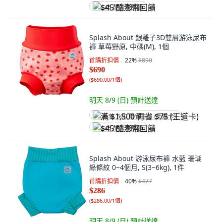
$45 酷澎幣回饋
Splash About 銀離子3D雙層游泳尿布
褲 草莓野原, 中碼(M), 1個
首購折扣價
22
%
$890
$690
(
$690.00/1個
)
明天 8/9 (日)
預計送達
满 $1,500 再省 $75 (王道卡)
$45 酷澎幣回饋
Splash About 游泳尿布褲 水藍 珊瑚
綠條紋 0~4個月, S(3~6kg), 1件
首購折扣價
40
%
$477
$286
(
$286.00/1個
)
明天 8/9 (日)
預計送達