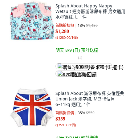
Splash About Happy Nappy
Wetsuit 連身版游泳尿布褲 男女通用
水母寶藏, L, 1件
首購折扣價
13
%
$1,480
$1,280
(
$1280.00/1個
)
明天 8/9 (日)
預計送達
(
1
)
满 $1,500 再省 $75 (王道卡)
$74 酷澎幣回饋
Splash About 游泳尿布褲 英倫經典
Union Jack 米字旗, M(3~8個月
6~11kg 適用), 1件
首購折扣價
35
%
$559
$359
(
$359.00/1個
)
明天 8/9 (日)
預計送達