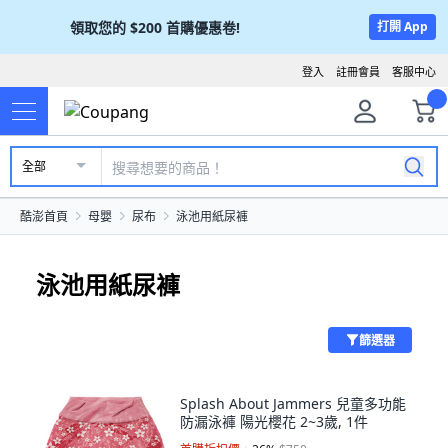
領取您的
$200
首購優惠卷!
打開 App
登入
註冊會員
客服中心
全部
酷澎首頁
母嬰
尿布
泳池用紙尿褲
泳池用紙尿褲
篩選器
Splash About Jammers 兒童多功能
防漏泳褲 陽光櫻花 2~3歲, 1件