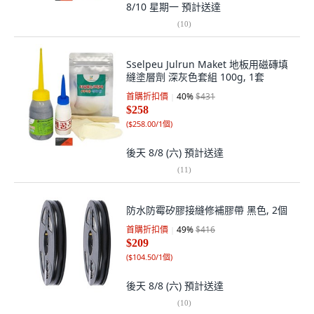
8/10 星期一
預計送達
(
10
)
Sselpeu Julrun Maket 地板用磁磚填
縫塗層劑 深灰色套組 100g, 1套
首購折扣價
40
%
$431
$258
(
$258.00/1個
)
後天 8/8 (六)
預計送達
(
11
)
防水防霉矽膠接縫修補膠帶 黑色, 2個
首購折扣價
49
%
$416
$209
(
$104.50/1個
)
後天 8/8 (六)
預計送達
(
10
)