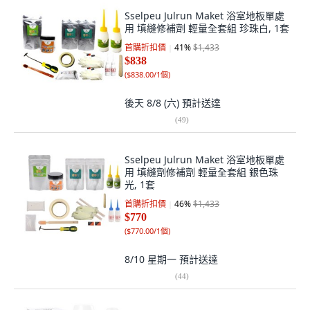
Sselpeu Julrun Maket 浴室地板單處
用 填縫修補劑 輕量全套組 珍珠白, 1套
首購折扣價
41
%
$1,433
$838
(
$838.00/1個
)
後天 8/8 (六)
預計送達
(
49
)
Sselpeu Julrun Maket 浴室地板單處
用 填縫劑修補劑 輕量全套組 銀色珠
光, 1套
首購折扣價
46
%
$1,433
$770
(
$770.00/1個
)
8/10 星期一
預計送達
(
44
)