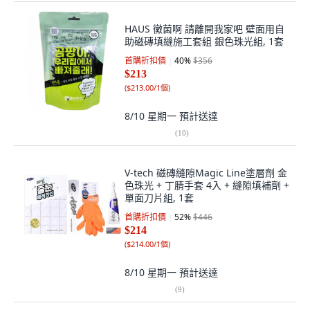
HAUS 黴菌啊 請離開我家吧 壁面用自
助磁磚填縫施工套組 銀色珠光組, 1套
首購折扣價
40
%
$356
$213
(
$213.00/1個
)
8/10 星期一
預計送達
(
10
)
V-tech 磁磚縫隙Magic Line塗層劑 金
色珠光 + 丁腈手套 4入 + 縫隙填補劑 +
單面刀片組, 1套
首購折扣價
52
%
$446
$214
(
$214.00/1個
)
8/10 星期一
預計送達
(
9
)