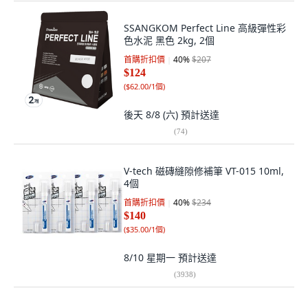
SSANGKOM Perfect Line 高級彈性彩
色水泥 黑色 2kg, 2個
首購折扣價
40
%
$207
$124
(
$62.00/1個
)
後天 8/8 (六)
預計送達
(
74
)
V-tech 磁磚縫隙修補筆 VT-015 10ml,
4個
首購折扣價
40
%
$234
$140
(
$35.00/1個
)
8/10 星期一
預計送達
(
3938
)