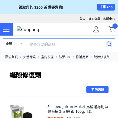
領取您的
$200
首購優惠卷!
打開 App
登入
註冊會員
客服中心
全部
酷澎首頁
火箭跨境
室內家居
裝潢DIY
修補用品
縫隙修復劑
縫隙修復劑
篩選器
Sselpeu Julrun Maket 馬桶邊緣用填
縫修補劑 幻彩銀 100g, 1套