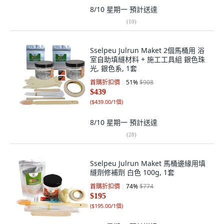
8/10 星期一
預計送達
(
10
)
Sselpeu Julrun Maket 2個馬桶用 浴
室自助填縫材料 + 施工工具組 銀色珠
光, 銀色系, 1套
首購折扣價
51
%
$908
$439
(
$439.00/1個
)
8/10 星期一
預計送達
(
28
)
Sselpeu Julrun Maket 馬桶邊緣用填
縫劑修補劑 白色 100g, 1套
首購折扣價
74
%
$774
$195
(
$195.00/1個
)