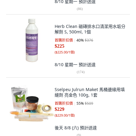
8/10 星期一
預計送達
(
86
)
Herb Clean 磁磚排水口清潔用水垢分
解劑 S, 500ml, 1個
首購折扣價
40
%
$376
$225
(
$225.00/1個
)
8/10 星期一
預計送達
(
174
)
Sselpeu Julrun Maket 馬桶邊緣用填
縫劑 亮金色 100g, 1套
首購折扣價
55
%
$509
$229
(
$229.00/1個
)
後天 8/8 (六)
預計送達
(
9
)