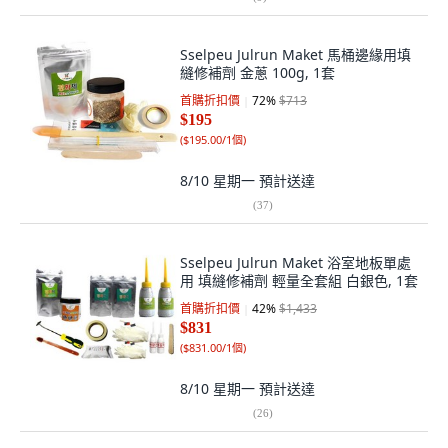
Sselpeu Julrun Maket 馬桶邊緣用填
縫修補劑 金蔥 100g, 1套
首購折扣價
72
%
$713
$195
(
$195.00/1個
)
8/10 星期一
預計送達
(
37
)
Sselpeu Julrun Maket 浴室地板單處
用 填縫修補劑 輕量全套組 白銀色, 1套
首購折扣價
42
%
$1,433
$831
(
$831.00/1個
)
8/10 星期一
預計送達
(
26
)