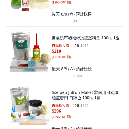
(
$263.00/1個
)
後天 8/8 (六)
預計送達
(
8
)
自灌漿市場地磚接縫塗料金 100g, 1組
首購折扣價
49
%
$412
$210
(
$210.00/1個
)
後天 8/8 (六)
預計送達
(
1432
)
Sselpeu Julrun Maket 牆面用自助填
縫塗層劑 白銀色 100g, 1套
首購折扣價
40
%
$494
$296
(
$296.00/1個
)
後天 8/8 (六)
預計送達