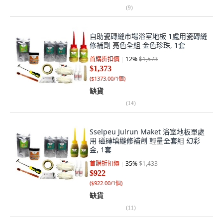
(
9
)
自助瓷磚縫市場浴室地板 1處用瓷磚縫
修補劑 亮色全組 金色珍珠, 1套
首購折扣價
12
%
$1,573
$1,373
(
$1373.00/1個
)
缺貨
(
14
)
Sselpeu Julrun Maket 浴室地板單處
用 磁磚填縫修補劑 輕量全套組 幻彩
金, 1套
首購折扣價
35
%
$1,433
$922
(
$922.00/1個
)
缺貨
(
11
)