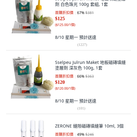
劑 白色珠光 100g 套組, 1套
首購折扣價
67
%
$381
$125
(
$125.00/1個
)
8/10 星期一
預計送達
(
1227
)
Sselpeu Julrun Maket 地板磁磚填縫
塗層劑 深灰色 100g, 1套
首購折扣價
66
%
$363
$120
(
$120.00/1個
)
8/10 星期一
預計送達
(
101
)
ZERONE 縫隙磁磚填縫筆 10ml, 3個
首購折扣價
49
%
$246