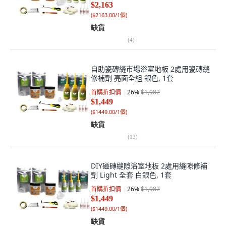
$2,163
(
$2163.00/1個
)
缺貨
(
4
)
自助瓷磚縫市場浴室地板 2處用瓷磚縫
修補劑 亮面全組 銀色, 1套
首購折扣價
26
%
$1,982
$1,449
(
$1449.00/1個
)
缺貨
(
13
)
DIY磁磚縫隙浴室地板 2處用縫隙修補
劑 Light 全套 白銀色, 1套
首購折扣價
26
%
$1,982
$1,449
(
$1449.00/1個
)
缺貨