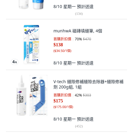
8/10 星期一
預計送達
(
134
)
munhwA 磁磚填縫筆, 4個
首購折扣價
70
%
$470
$138
(
$34.50/1個
)
8/10 星期一
預計送達
V-tech 縫隙修補縫隙去除器+縫隙修補
劑 200g組, 1組
首購折扣價
42
%
$303
$175
(
$175.00/1個
)
8/10 星期一
預計送達
(
452
)