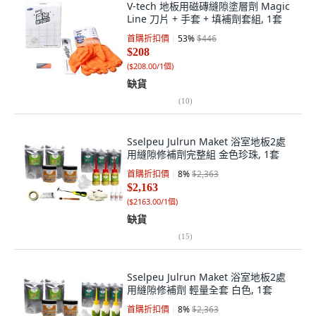
V-tech 地板用磁磚縫隙塗層劑 Magic
Line 刀片 + 手套 + 填補劑套組, 1套
首購折扣價
53
%
$446
$208
(
$208.00/1個
)
缺貨
(
10
)
Sselpeu Julrun Maket 浴室地板2處
用縫隙修補劑完整組 金色珍珠, 1套
首購折扣價
8
%
$2,363
$2,163
(
$2163.00/1個
)
缺貨
(
15
)
Sselpeu Julrun Maket 浴室地板2處
用縫隙修補劑 輕量全套 白色, 1套
首購折扣價
8
%
$2,363