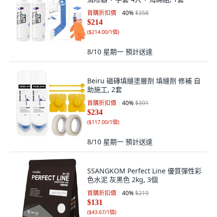
首購折扣價
40
%
$358
$214
(
$214.00/1個
)
8/10 星期一
預計送達
Beiru 磁磚填縫塗層劑 填縫劑 修補 自
助施工, 2套
首購折扣價
40
%
$391
$234
(
$117.00/1個
)
8/10 星期一
預計送達
SSANGKOM Perfect Line 優質彈性彩
色水泥 灰黑色 2kg, 3個
首購折扣價
40
%
$219
$131
(
$43.67/1個
)