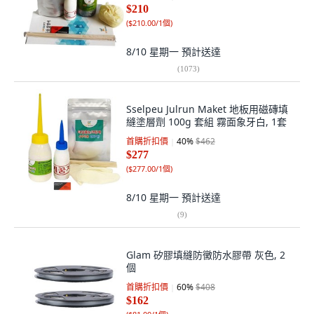
$210
(
$210.00/1個
)
8/10 星期一
預計送達
(
1073
)
Sselpeu Julrun Maket 地板用磁磚填
縫塗層劑 100g 套組 霧面象牙白, 1套
首購折扣價
40
%
$462
$277
(
$277.00/1個
)
8/10 星期一
預計送達
(
9
)
Glam 矽膠填縫防黴防水膠帶 灰色, 2
個
首購折扣價
60
%
$408
$162