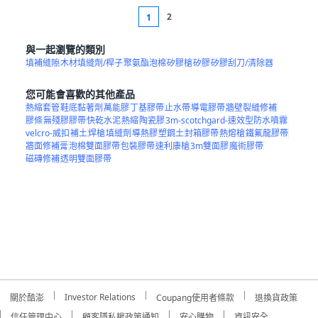
2
1
與一起瀏覽的類別
填補縫隙
木材填縫劑/桿子
聚氨酯泡棉
矽膠槍
矽膠
矽膠刮刀/清除器
您可能會喜歡的其他產品
熱縮套管
鞋底黏著劑
萬能膠
丁基膠帶
止水帶
導電膠帶
牆壁裂縫修補
膠條
無殘膠膠帶
快乾水泥
熱縮
陶瓷膠
3m-scotchgard-速效型防水噴霧
velcro-威扣
補土
焊槍
填縫劑
導熱膠
塑鋼土
封箱膠帶
熱熔槍
鐵氟龍膠帶
牆面修補膏
泡棉雙面膠帶
包裝膠帶
速利康槍
3m雙面膠
魔術膠帶
磁磚修補
透明雙面膠帶
Investor Relations
關於酷澎
Coupang使用者條款
退換貨政策
信任管理中心
顧客隱私權政策通知
安心購物
資訊安全