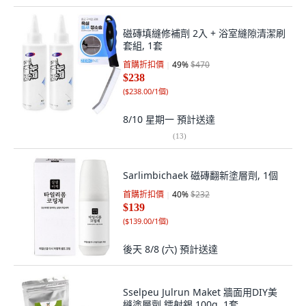
磁磚填縫修補劑 2入 + 浴室縫隙清潔刷
套組, 1套
首購折扣價
49
%
$470
$238
(
$238.00/1個
)
8/10 星期一
預計送達
(
13
)
Sarlimbichaek 磁磚翻新塗層劑, 1個
首購折扣價
40
%
$232
$139
(
$139.00/1個
)
後天 8/8 (六)
預計送達
Sselpeu Julrun Maket 牆面用DIY美
縫塗層劑 鐳射銀 100g, 1套