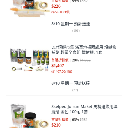
首購折扣價
59
%
$552
$226
(
$226.00/1個
)
8/10 星期一
預計送達
(
101
)
DIY填縫市集 浴室地板兩處用 填縫修
補劑 輕量全套組 鐳射銀, 1套
首購折扣價
29
%
$1,982
$1,407
(
$1407.00/1個
)
8/10 星期一
預計送達
(
27
)
Sselpeu Julrun Maket 馬桶邊緣用填
縫劑 金色 100g, 1套
首購折扣價
63
%
$581
$210