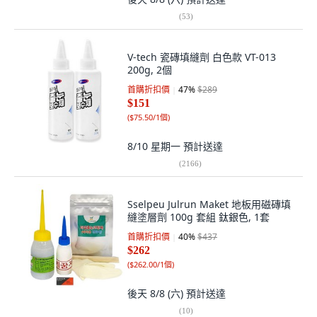
(
53
)
V-tech 瓷磚填縫劑 白色款 VT-013
200g, 2個
首購折扣價
47
%
$289
$151
(
$75.50/1個
)
8/10 星期一
預計送達
(
2166
)
Sselpeu Julrun Maket 地板用磁磚填
縫塗層劑 100g 套組 鈦銀色, 1套
首購折扣價
40
%
$437
$262
(
$262.00/1個
)
後天 8/8 (六)
預計送達
(
10
)