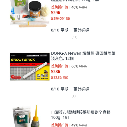
首購折扣價
40
%
$494
$296
(
$296.00/1個
)
8/10 星期一
預計送達
(
91
)
DONG-A Newen 填縫棒 磁磚縫隙筆
淺灰色, 12個
首購折扣價
66
%
$846
$286
(
$23.83/1個
)
8/10 星期一
預計送達
(
1
)
自灌漿市場地磚接縫塗層劑全息銀
100g, 1組
首購折扣價
49
%
$412