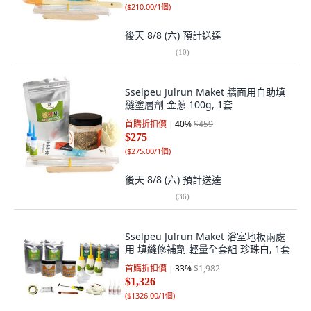
(
$210.00/1個
)
後天 8/8 (六)
預計送達
(
10
)
Sselpeu Julrun Maket 牆面用自助填
縫塗層劑 金蔥 100g, 1套
首購折扣價
40
%
$459
$275
(
$275.00/1個
)
後天 8/8 (六)
預計送達
(
36
)
Sselpeu Julrun Maket 浴室地板兩處
用 填縫修補劑 輕量全套組 珍珠白, 1套
首購折扣價
33
%
$1,982
$1,326
(
$1326.00/1個
)