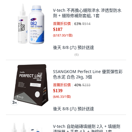
V-tech 不再擔心縫隙滲水 滲透型防水
劑 + 縫隙修補劑套組, 1套
首購折扣價
63
%
$514
$187
(
$187.00/1個
)
後天 8/8 (六)
預計送達
(
6
)
SSANGKOM Perfect Line 優質彈性彩
色水泥 白色 2kg, 3個
首購折扣價
40
%
$233
$139
(
$46.33/1個
)
後天 8/8 (六)
預計送達
V-tech 自助磁磚填縫劑 2入 + 填縫劑
清除器 + 手套 4入 + 海綿組, 1套