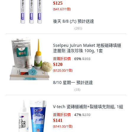
$125
(
$41.67/1個
)
後天 8/8 (六)
預計送達
(
261
)
Sselpeu Julrun Maket 地板磁磚填縫
塗層劑 淺灰珍珠 100g, 1套
首購折扣價
69
%
$393
$120
(
$120.00/1個
)
8/10 星期一
預計送達
(
18
)
V-tech 瓷磚縫補劑+裂縫填充劑組, 1組
首購折扣價
47
%
$270
$141
(
$141.00/1個
)