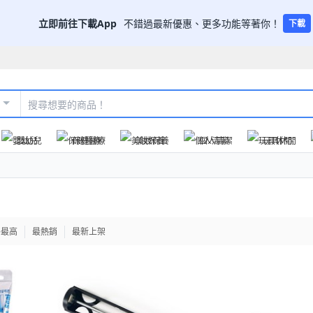
立即前往下載App
不錯過最新優惠、更多功能等著你！
下載
嬰幼兒
保健醫療
美妝保養
個人清潔
玩具休閒
格最高
最熱銷
最新上架