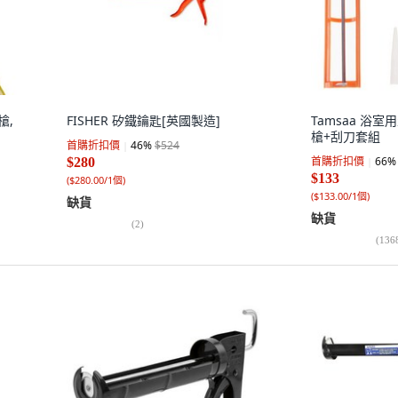
槍,
FISHER 矽鐵鑰匙[英國製造]
Tamsaa 浴
槍+刮刀套組
首購折扣價
46
%
$524
首購折扣價
66
%
$280
$133
(
$280.00/1個
)
(
$133.00/1個
)
缺貨
缺貨
(
2
)
(
136