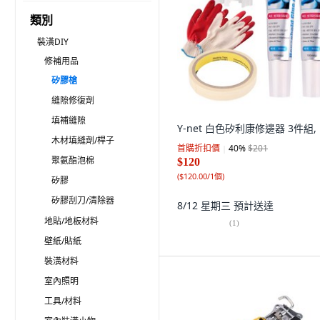
類別
裝潢DIY
修補用品
矽膠槍
縫隙修復劑
填補縫隙
Y-net 白色矽利康修邊器 3件組,
木材填縫劑/桿子
首購折扣價
40
%
$201
聚氨酯泡棉
$120
(
$120.00/1個
)
矽膠
矽膠刮刀/清除器
8/12 星期三
預計送達
地貼/地板材料
(
1
)
壁紙/貼紙
裝潢材料
室內照明
工具/材料