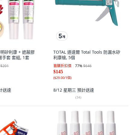
透明矽利康 + 遮蔽膠
TOTAL 道達爾 Total Tools 防漏水矽
層手套 套組, 1套
利康槍, 5個
$201
首購折扣價
77
%
$646
$145
(
$29.00/1個
)
計送達
8/12 星期三
預計送達
(
34
)