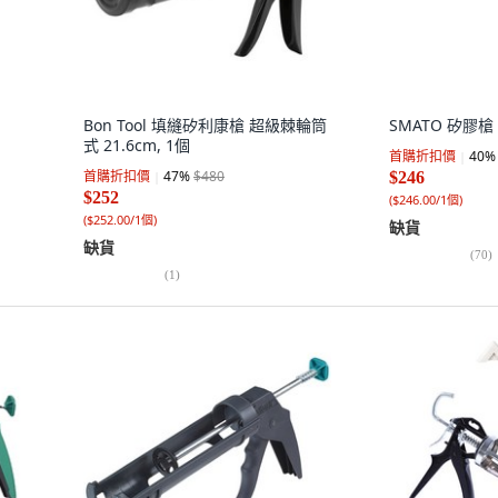
Bon Tool 填縫矽利康槍 超級棘輪筒
SMATO 矽膠槍 S
式 21.6cm, 1個
首購折扣價
40
%
首購折扣價
47
%
$480
$246
$252
(
$246.00/1個
)
(
$252.00/1個
)
缺貨
缺貨
(
70
)
(
1
)