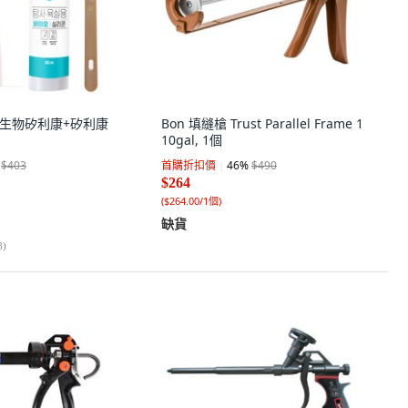
室用生物矽利康+矽利康
Bon 填縫槍 Trust Parallel Frame 1
10gal, 1個
$403
首購折扣價
46
%
$490
$264
(
$264.00/1個
)
缺貨
8
)