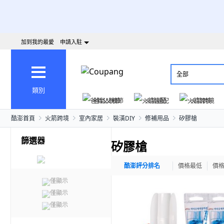
加到我的最愛
申請入駐
全部
類別
爸氣父親節
火箭速配
火箭跨境
酷澎首頁
火箭跨境
室內家居
裝潢DIY
修補用品
矽膠槍
篩選器
矽膠槍
酷澎評分排名
價格最低
價
僅顯示
僅顯示
僅顯示