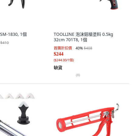
M-1830, 1個
TOOLLINE 泡沫鋁槍塗料 0.5kg
32cm 701T8, 1個
$410
首購折扣價
40
%
$408
$244
(
$244.00/1個
)
缺貨
(
8
)