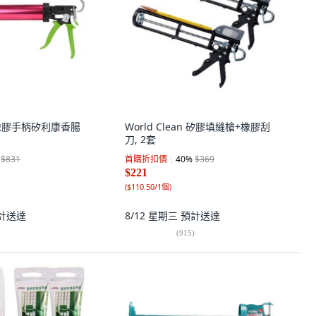
an 橡膠手柄矽利康香腸
World Clean 矽膠填縫槍+橡膠刮
刀, 2套
$831
首購折扣價
40
%
$369
$221
(
$110.50/1個
)
計送達
8/12 星期三
預計送達
(
915
)