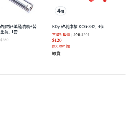
EN 矽膠槍+填縫噴嘴+替
KDy 矽利康槍 KCG-342, 4個
出貨, 1套
首購折扣價
40
%
$201
$369
$120
(
$30.00/1個
)
缺貨