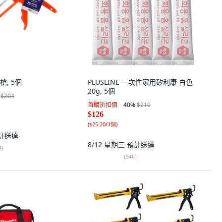
槍, 5個
PLUSLINE 一次性家用矽利康 白色
20g, 5個
$204
首購折扣價
40
%
$210
$126
(
$25.20/1個
)
計送達
8/12 星期三
預計送達
4
)
(
546
)