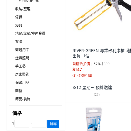
室內裝潢小物
收納/整理
傢俱
寢具
地毯/靠墊/室內拖鞋
窗簾
衛浴用品
RIVER-GREEN 專業矽利康槍 隨
出貨, 1個
燈具照明
首購折扣價
52
%
$309
手工藝
$147
居家裝飾
(
$147.00/1個
)
保暖用品
8/12 星期三
預計送達
園藝
(
28
)
節慶/裝飾
價格
$
~
搜尋