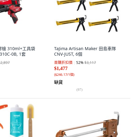
矽膠槍 310ml+工具袋
TaJima Artisan Maker 田島車隊
310C-0B, 1套
CNV-JUST, 6個
$2,897
首購折扣價
52
%
$3,117
$1,477
(
$246.17/1個
)
缺貨
(
97
)