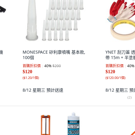
機
MONESPACE 矽利康噴嘴 基本款,
YNET 刮刀蓋 
100個
帶 15m + 半塗
首購折扣價
40
%
$200
首購折扣價
40
%
$120
$120
(
$1.20/1個
)
(
$120.00/1個
)
8/12 星期三
預計送達
8/12 星期三
預
(
2
)