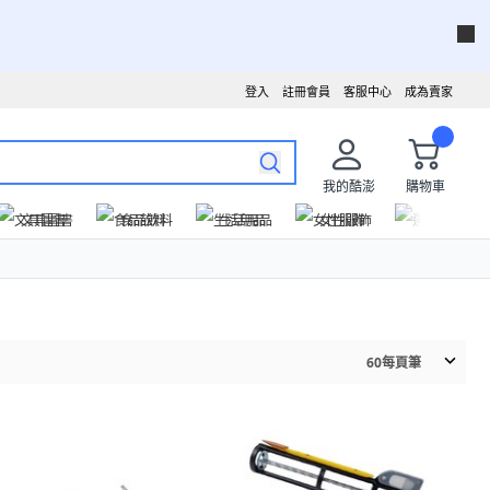
登入
註冊會員
客服中心
成為賣家
我的酷澎
購物車
文具圖書
食品飲料
生活用品
女性服飾
運動戶外
60
每頁筆