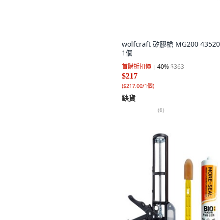
wolfcraft 矽膠槍 MG200 43520
1個
首購折扣價
40
%
$363
$217
(
$217.00/1個
)
缺貨
(
6
)