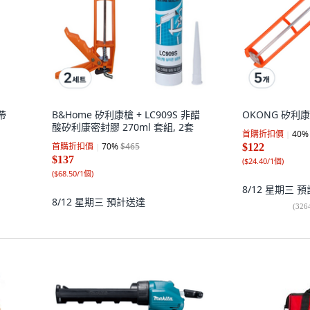
帶
B&Home 矽利康槍 + LC909S 非醋
OKONG 矽利康
酸矽利康密封膠 270ml 套組, 2套
首購折扣價
40
%
首購折扣價
70
%
$465
$122
$137
(
$24.40/1個
)
(
$68.50/1個
)
8/12 星期三
預
8/12 星期三
預計送達
(
326