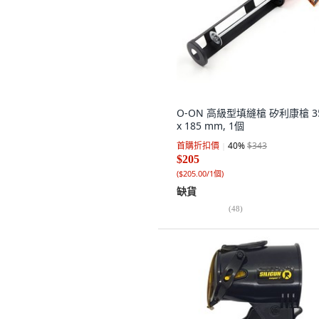
O-ON 高級型填縫槍 矽利康槍 3
x 185 mm, 1個
首購折扣價
40
%
$343
$205
(
$205.00/1個
)
缺貨
(
48
)