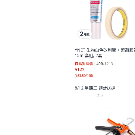
YNET 生物白色矽利康 + 遮蔽膠
15m 套組, 2套
首購折扣價
40
%
$213
$127
(
$63.50/1個
)
8/12 星期三
預計送達
(
10
)