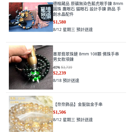
德榕藏品 原礦無染色藍虎眼手鍊 8mm
圓珠 鷹眼石 貓眼石 設計手鍊 飾品 手
創水晶配件
$1,580
8/12 星期三
預計送達
墨翠翡翠珠鏈 8mm 108顆 佛珠手串
男女款項鍊
40
%
$3,739
$2,239
8/18
預計送達
【奈奈飾品】金髮鈦金手串
$1,506
8/12 星期三
預計送達