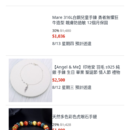
Mare 316L白鋼兒童手鍊 勇者無懼狂
牛造型 親膚防過敏 12個月保固
30
%
$1,480
$1,036
8/13 星期四
預計送達
【Angel & Me】印地安 羽毛 s925 純
銀 手鍊 生日 畢業 聖誕節 情人節 禮物
$2,500
8/12 星期三
預計送達
天然多色彩色虎眼石手鏈
29
%
$1,428