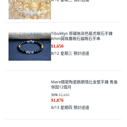
Tibukkyo 原礦無染色藍虎眼石手鍊
6mm圓珠鷹眼石貓眼石手串
$1,650
8/12 星期三
預計送達
Mare精密陶瓷鎢鋼情比金堅手鍊 售後
保固12個月
30
%
$2,680
$1,876
8/13 星期四
預計送達