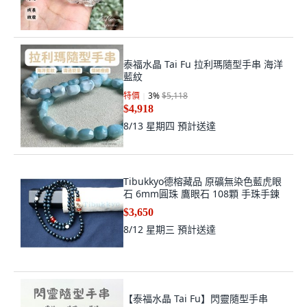
泰福水晶 Tai Fu 拉利瑪隨型手串 海洋
藍紋
特價
3
%
$5,118
$4,918
8/13 星期四
預計送達
Tibukkyo德榕藏品 原礦無染色藍虎眼
石 6mm圓珠 鷹眼石 108顆 手珠手鍊
$3,650
8/12 星期三
預計送達
【泰福水晶 Tai Fu】閃靈隨型手串