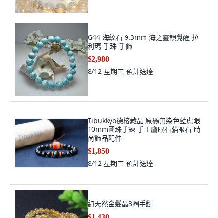
G44 海紋石 9.3mm 海之靈韻覺醒 拉
利瑪 手珠 手飾
$2,980
8/12 星期三
預計送達
Tibukkyo德榕藏品 原礦無染色藍虎眼
10mm圓珠手鍊 手工鷹眼石貓眼石 時
尚飾品配件
$1,850
8/12 星期三
預計送達
純天然金髮晶3圈手鏈
$1,430