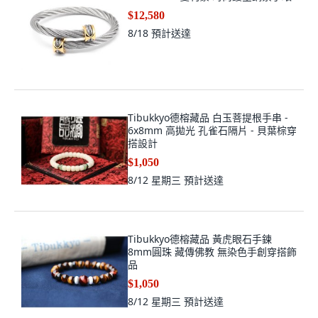
$12,580
8/18
預計送達
Tibukkyo德榕藏品 白玉菩提根手串 -
6x8mm 高拋光 孔雀石隔片 - 貝葉棕穿
搭設計
$1,050
8/12 星期三
預計送達
Tibukkyo德榕藏品 黃虎眼石手鍊
8mm圓珠 藏傳佛教 無染色手創穿搭飾
品
$1,050
8/12 星期三
預計送達