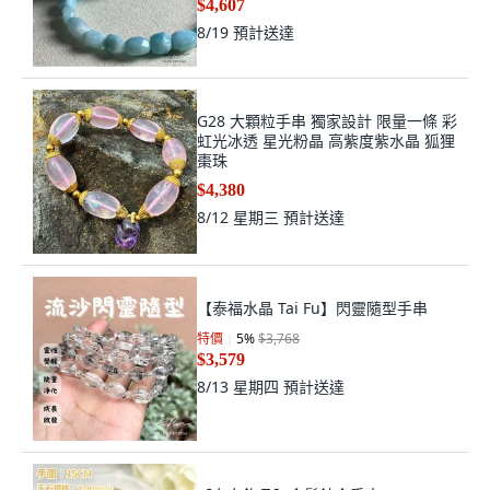
$4,607
8/19
預計送達
G28 大顆粒手串 獨家設計 限量一條 彩
虹光冰透 星光粉晶 高紫度紫水晶 狐狸
棗珠
$4,380
8/12 星期三
預計送達
【泰福水晶 Tai Fu】閃靈隨型手串
特價
5
%
$3,768
$3,579
8/13 星期四
預計送達