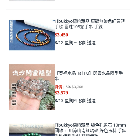
Tibukkyo德榕藏品 原礦無染色紅黃藍
手珠 圓珠108顆手串 手鍊
$3,450
8/12 星期三
預計送達
【泰福水晶 Tai Fu】閃靈水晶隨型手
串
特價
5
%
$3,768
$3,579
8/13 星期四
預計送達
Tibukkyo德榕藏品 純色孔雀石 10mm
圓珠 四川涼山南紅瑪瑙 綠色玉料 手鍊
手珠佛珠手創 藏傳佛教