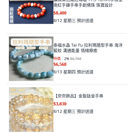
南紅手鍊手串手創佛珠 珠寶設計
$8,400
8/12 星期三
預計送達
泰福水晶 Tai Fu 拉利瑪隨型手串 海洋
藍紋 溝通能量 情緒療癒
特價
2
%
$6,768
$6,568
8/13 星期四
預計送達
【奈奈飾品】金髮鈦金手串
$3,830
8/12 星期三
預計送達