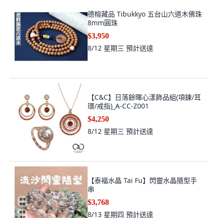
德榕藏品 Tibukkyo 五台山六道木佛珠
8mm圓珠
$3,950
8/12 星期三
預計送達
【C&C】日落餘暉心漾飾品組(項鍊/耳
環/戒指)_A-CC-Z001
$4,250
8/12 星期三
預計送達
【泰福水晶 Tai Fu】閃靈水晶隨型手
串
$3,768
8/13 星期四
預計送達