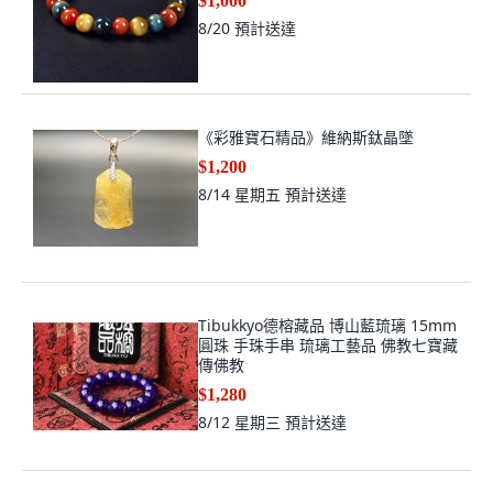
$1,000
8/20
預計送達
《彩雅寶石精品》維納斯鈦晶墜
$1,200
8/14 星期五
預計送達
Tibukkyo德榕藏品 博山藍琉璃 15mm
圓珠 手珠手串 琉璃工藝品 佛教七寶藏
傳佛教
$1,280
8/12 星期三
預計送達