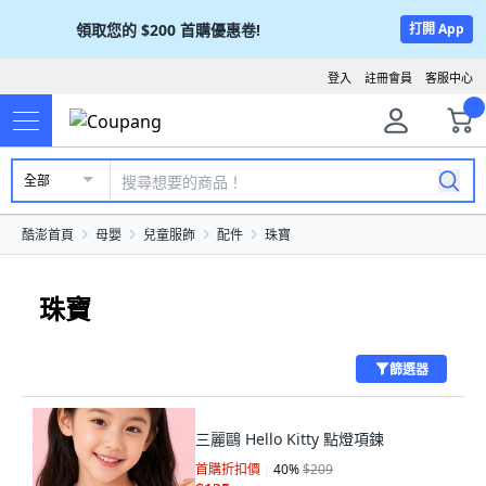
領取您的
$200
首購優惠卷!
打開 App
登入
註冊會員
客服中心
全部
酷澎首頁
母嬰
兒童服飾
配件
珠寶
珠寶
篩選器
三麗鷗 Hello Kitty 點燈項鍊
首購折扣價
40
%
$209