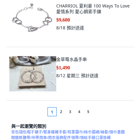
CHARRIOL 夏利豪 100 Ways To Love
愛情系列 愛心鋼索手鍊
$9,600
8/18
預計送達
金草莓水晶手串
$1,490
8/12 星期三
預計送達
2
3
4
5
1
與一起瀏覽的類別
背包
錢包
帽子
襪子/緊身褲襪
手套/耳罩
圍巾/絲巾
圍裙/袖套/頭巾
墨鏡
眼鏡框
腰帶/吊帶
雨傘/雨衣
髮飾配件
領帶/領結
手錶
口罩掛繩