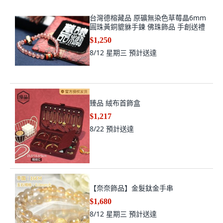
台灣德榕藏品 原礦無染色草莓晶6mm
圓珠黃銅貔貅手鍊 佛珠飾品 手創送禮
$1,250
8/12 星期三
預計送達
臻品 絨布首飾盒
$1,217
8/22
預計送達
【奈奈飾品】金髮鈦金手串
$1,680
8/12 星期三
預計送達