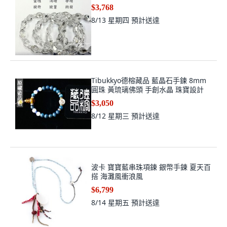
$3,768
8/13 星期四
預計送達
Tibukkyo德榕藏品 藍晶石手鍊 8mm
圓珠 黃琉璃佛頭 手創水晶 珠寶設計
$3,050
8/12 星期三
預計送達
波卡 寶寶藍串珠項鍊 銀幣手鍊 夏天百
搭 海灘風衝浪風
$6,799
8/14 星期五
預計送達