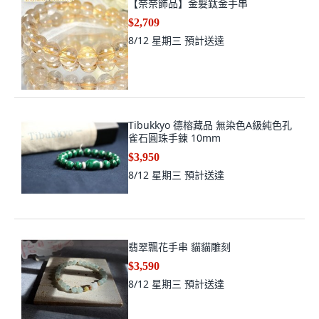
【奈奈飾品】金髮鈦金手串
$2,709
8/12 星期三
預計送達
Tibukkyo 德榕藏品 無染色A級純色孔
雀石圓珠手鍊 10mm
$3,950
8/12 星期三
預計送達
翡翠飄花手串 貓貓雕刻
$3,590
8/12 星期三
預計送達