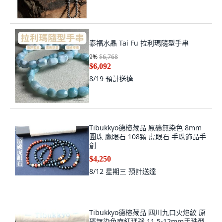
泰福水晶 Tai Fu 拉利瑪隨型手串
9
%
$6,768
$6,092
8/19
預計送達
Tibukkyo德榕藏品 原礦無染色 8mm
圓珠 鷹眼石 108顆 虎眼石 手珠飾品手
創
$4,250
8/12 星期三
預計送達
Tibukkyo德榕藏品 四川九口火焰紋 原
礦無染色南紅瑪瑙 11.5-12mm手珠型