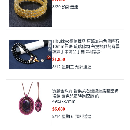
8/20
預計送達
Tibukkyo德榕藏品 原礦無染色黑曜石
10mm圓珠 琉璃佛頭 菩提根雕刻背雲
項鍊手串飾品手創 串珠設計
$1,850
8/12 星期三
預計送達
寶麗金珠寶 舒俱萊石蠟線編織雙墜飾
項鍊 紫色兒童時尚配飾 約
49x37x7mm
$6,680
8/14 星期五
預計送達