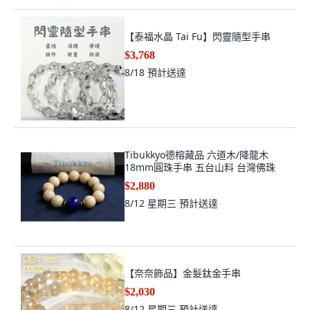
【泰福水晶 Tai Fu】閃靈隨型手串
$3,768
8/18
預計送達
Tibukkyo德榕藏品 六道木/降龍木
18mm圓珠手串 五台山料 台灣佛珠
$2,880
8/12 星期三
預計送達
【奈奈飾品】金髮鈦金手串
$2,030
8/12 星期三
預計送達