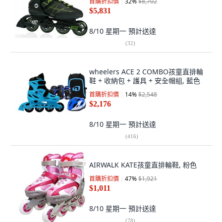
首購折扣價
32
%
$8,702
$5,831
8/10 星期一
預計送達
(
32
)
wheelers ACE 2 COMBO孩童直排輪
鞋 + 收納包 + 護具 + 安全帽組, 藍色
首購折扣價
14
%
$2,548
$2,176
8/10 星期一
預計送達
(
416
)
AIRWALK KATE孩童直排輪鞋, 粉色
首購折扣價
47
%
$1,921
$1,011
8/10 星期一
預計送達
(
78
)