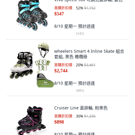
首購折扣價
52
%
$1,152
$547
8/10 星期一
預計送達
(
142
)
wheelers Smart 4 Inline Skate 組合
套組, 黑色 橄欖綠
首購折扣價
20
%
$3,461
$2,744
8/10 星期一
預計送達
(
685
)
Cruiser Line 直排輪, 粉黑色
首購折扣價
30
%
$1,296
$898
8/10 星期一
預計送達