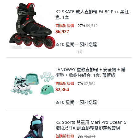
K2 SKATE 成人直排輪 Fit 84 Pro, 黑紅
色, 1套
首購折扣價
27
%
$9,512
$6,927
8/10 星期一
預計送達
(
4
)
LANDWAY 童款直排輪 + 安全帽 + 緩
衝墊 + 收納袋組合, 1套, 薄荷綠
首購折扣價
7
%
$2,564
$2,364
8/10 星期一
預計送達
K2 Sports 兒童用 Mari Pro Ocean 5
階段尺寸可調直排輪雙腳穿戴套組
首購折扣價
3
%
$5,371