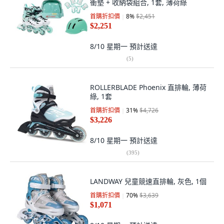
衝墊 + 收納袋組合, 1套, 薄荷綠
首購折扣價
8
%
$2,451
$2,251
8/10 星期一
預計送達
(
5
)
ROLLERBLADE Phoenix 直排輪, 薄荷
綠, 1套
首購折扣價
31
%
$4,726
$3,226
8/10 星期一
預計送達
(
395
)
LANDWAY 兒童競速直排輪, 灰色, 1個
首購折扣價
70
%
$3,639
$1,071