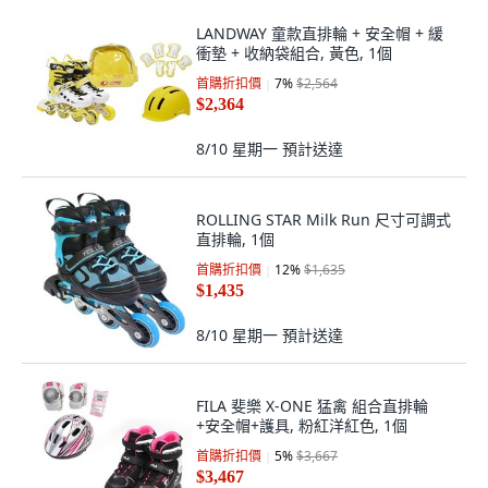
LANDWAY 童款直排輪 + 安全帽 + 緩
衝墊 + 收納袋組合, 黃色, 1個
首購折扣價
7
%
$2,564
$2,364
8/10 星期一
預計送達
ROLLING STAR Milk Run 尺寸可調式
直排輪, 1個
首購折扣價
12
%
$1,635
$1,435
8/10 星期一
預計送達
FILA 斐樂 X-ONE 猛禽 組合直排輪
+安全帽+護具, 粉紅洋紅色, 1個
首購折扣價
5
%
$3,667
$3,467