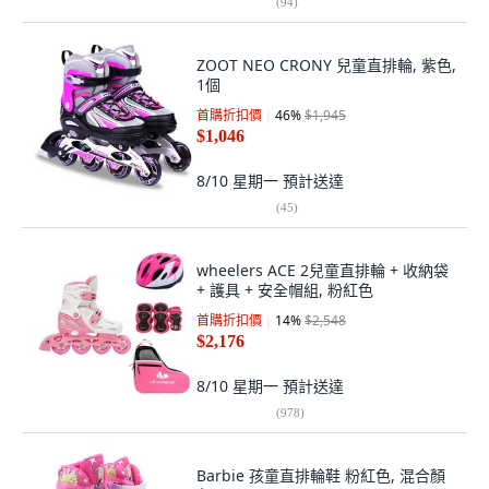
(
94
)
ZOOT NEO CRONY 兒童直排輪, 紫色,
1個
首購折扣價
46
%
$1,945
$1,046
8/10 星期一
預計送達
(
45
)
wheelers ACE 2兒童直排輪 + 收納袋
+ 護具 + 安全帽組, 粉紅色
首購折扣價
14
%
$2,548
$2,176
8/10 星期一
預計送達
(
978
)
Barbie 孩童直排輪鞋 粉紅色, 混合顏