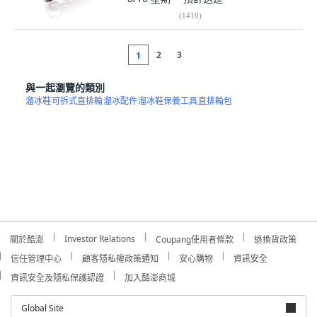
(
1410
)
2
3
1
與一起瀏覽的類別
溜冰鞋
可拆式直排輪
溜冰配件
溜冰鞋保養工具
直排輪包
Investor Relations
關於酷澎
Coupang使用者條款
退換貨政策
信任管理中心
顧客隱私權政策通知
安心購物
資訊安全
資訊安全及隱私保護認證
加入酷澎商城
Global Site