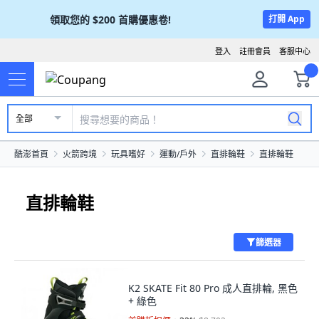
領取您的
$200
首購優惠卷!
打開 App
登入
註冊會員
客服中心
全部
酷澎首頁
火箭跨境
玩具嗜好
運動/戶外
直排輪鞋
直排輪鞋
直排輪鞋
篩選器
K2 SKATE Fit 80 Pro 成人直排輪, 黑色
+ 綠色