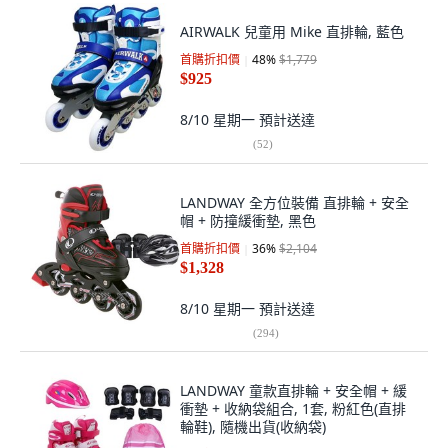
AIRWALK 兒童用 Mike 直排輪, 藍色
首購折扣價
48
%
$1,779
$925
8/10 星期一
預計送達
(
52
)
LANDWAY 全方位裝備 直排輪 + 安全
帽 + 防撞緩衝墊, 黑色
首購折扣價
36
%
$2,104
$1,328
8/10 星期一
預計送達
(
294
)
LANDWAY 童款直排輪 + 安全帽 + 緩
衝墊 + 收納袋組合, 1套, 粉紅色(直排
輪鞋), 隨機出貨(收納袋)