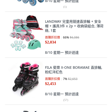
8/10 星期一
預計送達
(
1
)
LANDWAY 兒童用競速直排輪 + 安全
帽 + 護具3件 x 2p + 收納袋組合, 薄荷
綠, 1套
首購折扣價
66
%
$6,086
$2,034
8/10 星期一
預計送達
FILA 斐樂 X-ONE BORAMAE 直排輪,
粉紅洋紅色
首購折扣價
7
%
$2,653
$2,453
8/10 星期一
預計送達
(
57
)