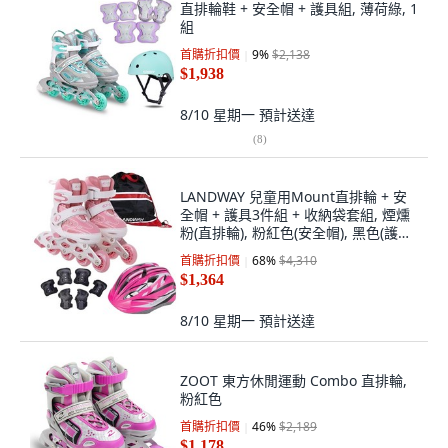
直排輪鞋 + 安全帽 + 護具組, 薄荷綠, 1
組
首購折扣價
9
%
$2,138
$1,938
8/10 星期一
預計送達
(
8
)
LANDWAY 兒童用Mount直排輪 + 安
全帽 + 護具3件組 + 收納袋套組, 煙燻
粉(直排輪), 粉紅色(安全帽), 黑色(護
具), 1套
首購折扣價
68
%
$4,310
$1,364
8/10 星期一
預計送達
ZOOT 東方休閒運動 Combo 直排輪,
粉紅色
首購折扣價
46
%
$2,189
$1,178