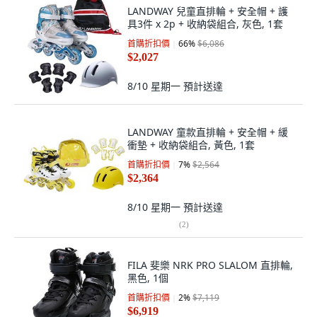
LANDWAY 兒童直排輪 + 安全帽 + 護
具3件 x 2p + 收納袋組合, 灰色, 1套
首購折扣價
66
%
$6,086
$2,027
8/10 星期一
預計送達
LANDWAY 童款直排輪 + 安全帽 + 緩
衝墊 + 收納袋組合, 黃色, 1套
首購折扣價
7
%
$2,564
$2,364
8/10 星期一
預計送達
(
2
)
FILA 斐樂 NRK PRO SLALOM 直排輪,
黑色, 1個
首購折扣價
2
%
$7,119
$6,919