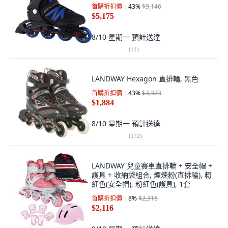
首購折扣價
43
%
$9,146
$5,175
8/10 星期一
預計送達
(
11
)
LANDWAY Hexagon 直排輪, 黑色
首購折扣價
43
%
$3,323
$1,884
8/10 星期一
預計送達
(
172
)
LANDWAY 兒童賽車直排輪 + 安全帽 +
護具 + 收納袋組合, 煙燻粉(直排輪), 粉
紅色(安全帽), 粉紅色(護具), 1套
首購折扣價
8
%
$2,316
$2,116