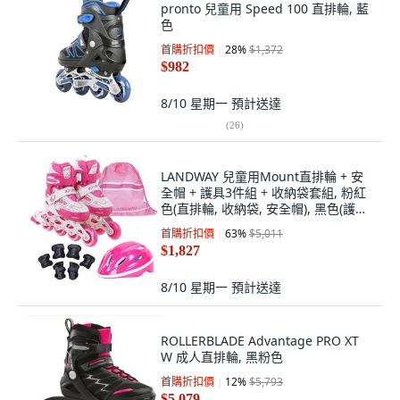
pronto 兒童用 Speed 100 直排輪, 藍
色
首購折扣價
28
%
$1,372
$982
8/10 星期一
預計送達
(
26
)
LANDWAY 兒童用Mount直排輪 + 安
全帽 + 護具3件組 + 收納袋套組, 粉紅
色(直排輪, 收納袋, 安全帽), 黑色(護
具), 1套
首購折扣價
63
%
$5,011
$1,827
8/10 星期一
預計送達
ROLLERBLADE Advantage PRO XT
W 成人直排輪, 黑粉色
首購折扣價
12
%
$5,793
$5,079