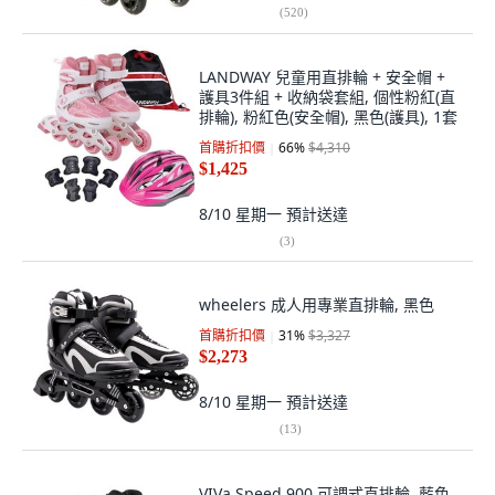
(
520
)
LANDWAY 兒童用直排輪 + 安全帽 +
護具3件組 + 收納袋套組, 個性粉紅(直
排輪), 粉紅色(安全帽), 黑色(護具), 1套
首購折扣價
66
%
$4,310
$1,425
8/10 星期一
預計送達
(
3
)
wheelers 成人用專業直排輪, 黑色
首購折扣價
31
%
$3,327
$2,273
8/10 星期一
預計送達
(
13
)
VIVa Speed 900 可調式直排輪, 藍色