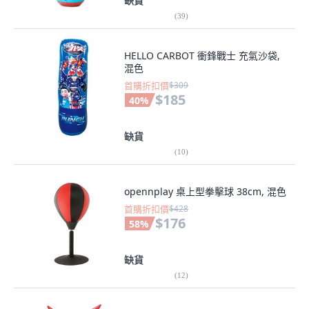
缺貨
(
39
)
HELLO CARBOT 衝鋒戰士 充氣沙袋,
混色
首購折扣價
$309
$185
40
%
缺貨
(
10
)
opennplay 桌上型拳擊球 38cm, 混色
首購折扣價
$428
$176
58
%
缺貨
(
12
)