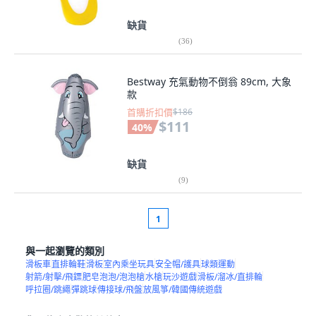
缺貨
(
36
)
Bestway 充氣動物不倒翁 89cm, 大象
款
首購折扣價
$186
$111
40
%
缺貨
(
9
)
1
與一起瀏覽的類別
滑板車
直排輪鞋
滑板
室內乘坐玩具
安全帽/護具
球類運動
射箭/射擊/飛鏢
肥皂泡泡/泡泡槍
水槍
玩沙遊戲
滑板/溜冰/直排輪
呼拉圈/跳繩
彈跳球
傳接球/飛盤
放風箏/韓國傳統遊戲