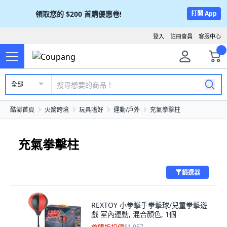
領取您的
$200
首購優惠卷!
打開 App
登入
註冊會員
客服中心
全部
酷澎首頁
火箭跨境
玩具嗜好
運動/戶外
充氣拳擊柱
充氣拳擊柱
篩選器
REXTOY 小拳擊手拳擊球/兒童拳擊遊
戲 室內運動, 混合顏色, 1個
$1,057