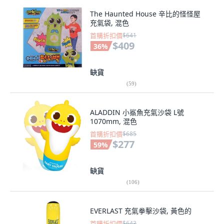
The Haunted House 辛比的怪怪屋
充氣袋, 混色
首購折扣價
$641
$409
36
%
缺貨
(
59
)
ALADDIN 小鯊魚充氣沙袋 L號
1070mm, 混色
首購折扣價
$685
$277
59
%
缺貨
(
106
)
EVERLAST 充氣拳擊沙袋, 黃色的
首購折扣價
$643