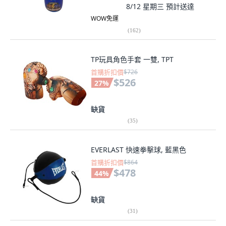
8/12 星期三
預計送達
WOW免運
(
162
)
TP玩具角色手套 一雙, TPT
首購折扣價
$726
$526
27
%
缺貨
(
35
)
EVERLAST 快速拳擊球, 藍黑色
首購折扣價
$864
$478
44
%
缺貨
(
31
)