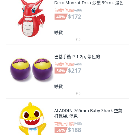
Deco Monkat Drca 沙袋 99cm, 混色
首購折扣價
$288
$172
40
%
缺貨
(
5
)
巴基手衝 P-1 2p, 紫色的
首購折扣價
$495
$217
56
%
缺貨
(
6
)
ALADDIN 765mm Baby Shark 空氣
打氣袋, 混色
首購折扣價
$435
$188
56
%