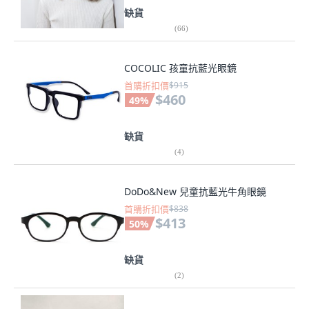
缺貨
(
66
)
COCOLIC 孩童抗藍光眼鏡
首購折扣價
$915
$460
49
%
缺貨
(
4
)
DoDo&New 兒童抗藍光牛角眼鏡
首購折扣價
$838
$413
50
%
缺貨
(
2
)