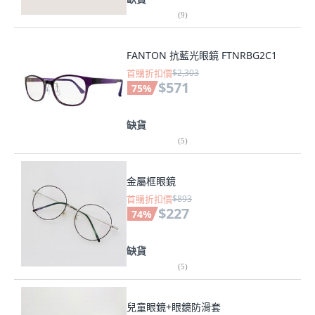
(
9
)
FANTON 抗藍光眼鏡 FTNRBG2C1
首購折扣價
$2,303
$571
75
%
缺貨
(
5
)
金屬框眼鏡
首購折扣價
$893
$227
74
%
缺貨
(
5
)
兒童眼鏡+眼鏡防滑套