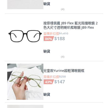
缺貨
(
4
)
按原樣佩戴 JB9 Flex 藍光阻擋眼鏡 2
色大尺寸透明喇叭框眼鏡 JB9 Flex
首購折扣價
$1,410
$188
86
%
缺貨
(
4
)
兒童款Yurine超輕薄眼鏡框
首購折扣價
$258
$147
43
%
缺貨