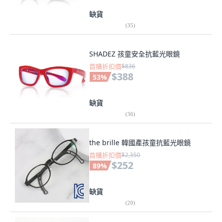
缺貨
(
35
)
SHADEZ 孩童安全抗藍光眼鏡
首購折扣價
$836
$388
53
%
缺貨
(
36
)
the brille 韓國產孩童抗藍光眼鏡
首購折扣價
$2,350
$252
89
%
缺貨
(
20
)