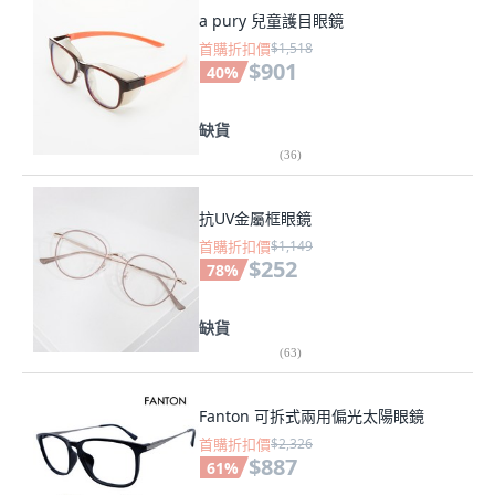
a pury 兒童護目眼鏡
首購折扣價
$1,518
$901
40
%
缺貨
(
36
)
抗UV金屬框眼鏡
首購折扣價
$1,149
$252
78
%
缺貨
(
63
)
Fanton 可拆式兩用偏光太陽眼鏡
首購折扣價
$2,326
$887
61
%