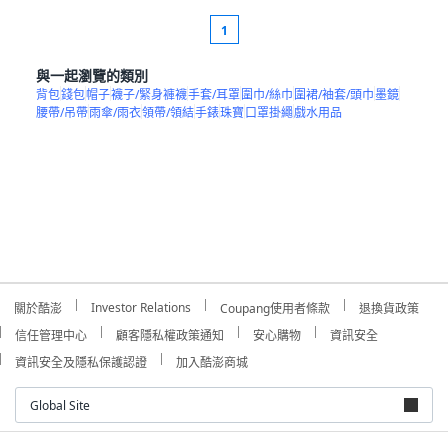
1
與一起瀏覽的類別
背包
錢包
帽子
襪子/緊身褲襪
手套/耳罩
圍巾/絲巾
圍裙/袖套/頭巾
墨鏡
腰帶/吊帶
雨傘/雨衣
領帶/領結
手錶
珠寶
口罩掛繩
戲水用品
Investor Relations
關於酷澎
Coupang使用者條款
退換貨政策
信任管理中心
顧客隱私權政策通知
安心購物
資訊安全
資訊安全及隱私保護認證
加入酷澎商城
Global Site