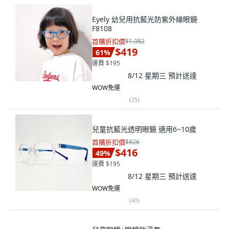
Eyely 幼兒用抗藍光防紫外線眼鏡
F8108
首購折扣價
$1,082
$419
61
%
運費 $195
8/12 星期三
預計送達
WOW免運
(
25
)
兒童抗藍光透明眼鏡 適用6~10歲
首購折扣價
$826
$416
49
%
運費 $195
8/12 星期三
預計送達
WOW免運
(
40
)