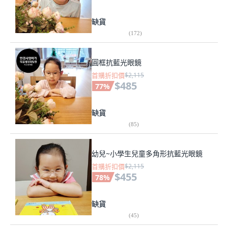
缺貨
(
172
)
圓框抗藍光眼鏡
首購折扣價
$2,115
$485
77
%
缺貨
(
85
)
幼兒~小學生兒童多角形抗藍光眼鏡
首購折扣價
$2,115
$455
78
%
缺貨
(
45
)