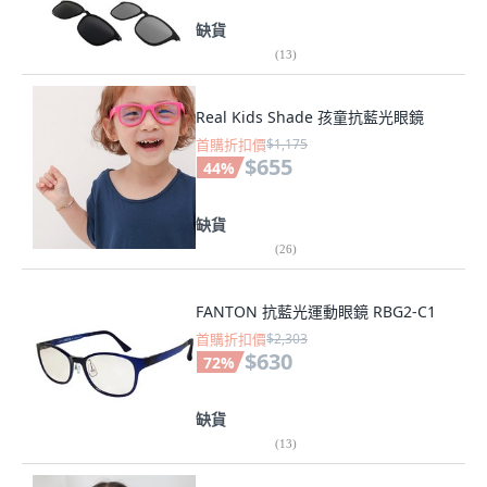
缺貨
(
13
)
Real Kids Shade 孩童抗藍光眼鏡
首購折扣價
$1,175
$655
44
%
缺貨
(
26
)
FANTON 抗藍光運動眼鏡 RBG2-C1
首購折扣價
$2,303
$630
72
%
缺貨
(
13
)