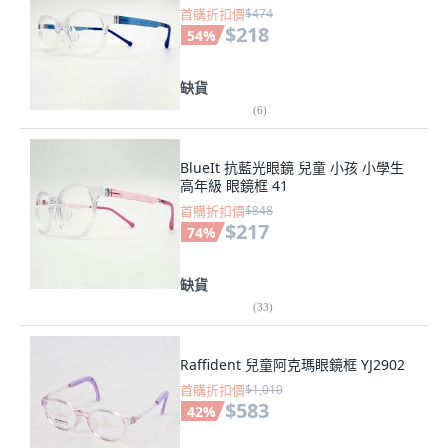
首購折扣價
$474
$218
54
%
缺貨
(
6
)
BlueIt 抗藍光眼鏡 兒童 小孩 小學生
高年級 眼鏡框 41
首購折扣價
$848
$217
74
%
缺貨
(
33
)
Raffident 兒童阿克瑪眼鏡框 YJ2902
首購折扣價
$1,010
$583
42
%