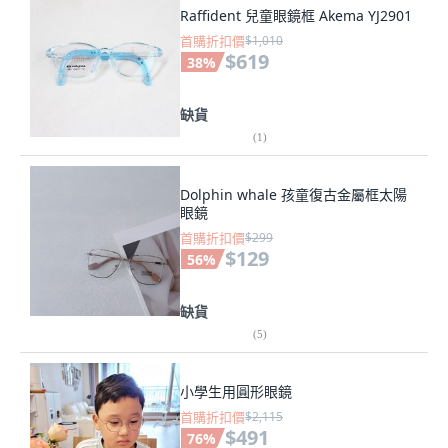
Raffident 兒童眼鏡框 Akema YJ2901
首購折扣價
$1,010
$619
38
%
缺貨
(
1
)
Dolphin whale 孩童復古金屬框太陽
眼鏡
首購折扣價
$299
$129
56
%
缺貨
(
5
)
小學生用圓形眼鏡
首購折扣價
$2,115
$491
76
%