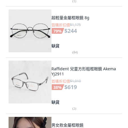
(
1
)
超輕量金屬框眼鏡 8g
首購折扣價
$1,175
$244
79
%
缺貨
(
84
)
Raffident 兒童方形粗框眼鏡 Akema
YJ2911
首購折扣價
$1,010
$619
38
%
缺貨
(
2
)
男女款金屬框眼鏡