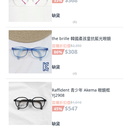
$368
53
%
缺貨
(
6
)
the brille 韓國產孩童抗藍光眼鏡
首購折扣價
$2,350
$308
86
%
缺貨
(
4
)
Raffident 青少年 Akema 眼鏡框
YJ2908
首購折扣價
$1,010
$547
45
%
缺貨