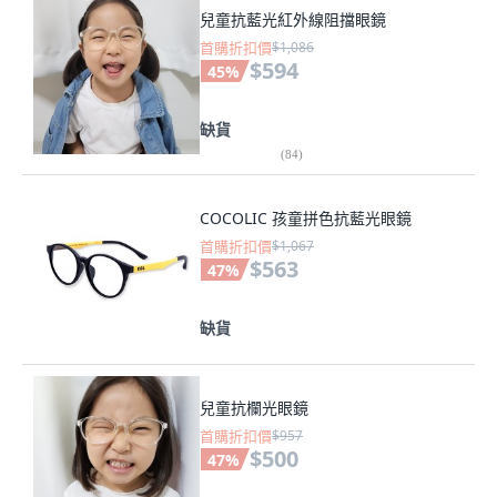
兒童抗藍光紅外線阻擋眼鏡
首購折扣價
$1,086
$594
45
%
缺貨
(
84
)
COCOLIC 孩童拼色抗藍光眼鏡
首購折扣價
$1,067
$563
47
%
缺貨
兒童抗欄光眼鏡
首購折扣價
$957
$500
47
%