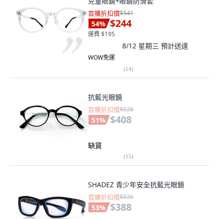
兒童眼鏡+眼鏡防滑套
首購折扣價
$541
$244
54
%
運費 $195
8/12 星期三
預計送達
WOW免運
(
14
)
抗藍光眼鏡
首購折扣價
$838
$408
51
%
缺貨
(
15
)
SHADEZ 青少年安全抗藍光眼鏡
首購折扣價
$836
$388
53
%