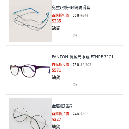
兒童眼鏡+眼鏡防滑套
首購折扣價
56
%
$541
$235
缺貨
(
9
)
FANTON 抗藍光眼鏡 FTNRBG2C1
首購折扣價
75
%
$2,303
$571
缺貨
(
5
)
金屬框眼鏡
首購折扣價
74
%
$893
$227
缺貨