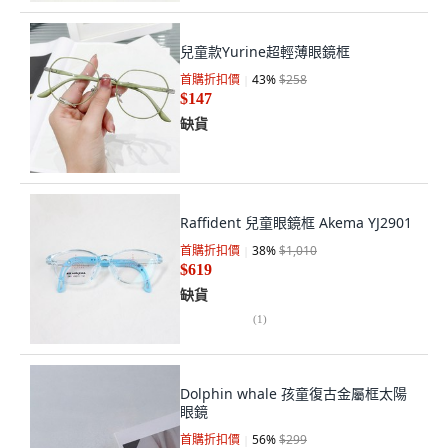
兒童款Yurine超輕薄眼鏡框
首購折扣價
43
%
$258
$147
缺貨
Raffident 兒童眼鏡框 Akema YJ2901
首購折扣價
38
%
$1,010
$619
缺貨
(
1
)
Dolphin whale 孩童復古金屬框太陽
眼鏡
首購折扣價
56
%
$299