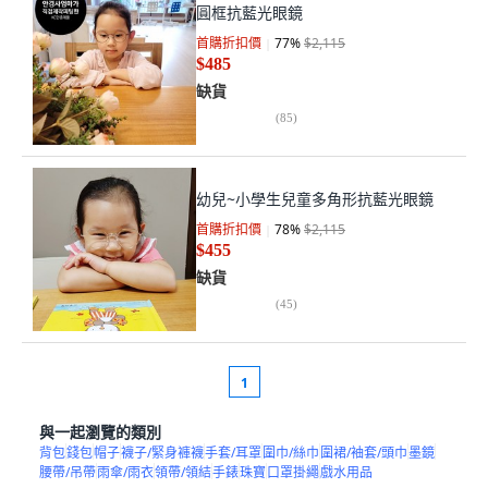
圓框抗藍光眼鏡
首購折扣價
77
%
$2,115
$485
缺貨
(
85
)
幼兒~小學生兒童多角形抗藍光眼鏡
首購折扣價
78
%
$2,115
$455
缺貨
(
45
)
1
與一起瀏覽的類別
背包
錢包
帽子
襪子/緊身褲襪
手套/耳罩
圍巾/絲巾
圍裙/袖套/頭巾
墨鏡
腰帶/吊帶
雨傘/雨衣
領帶/領結
手錶
珠寶
口罩掛繩
戲水用品