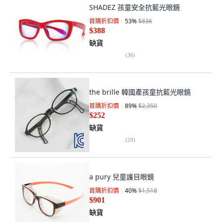
SHADEZ 孩童安全抗藍光眼鏡
首購折扣價
53
%
$836
$388
缺貨
(
36
)
the brille 韓國產孩童抗藍光眼鏡
首購折扣價
89
%
$2,350
$252
缺貨
(
20
)
a pury 兒童護目眼鏡
首購折扣價
40
%
$1,518
$901
缺貨