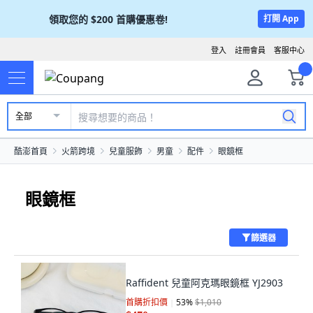
領取您的
$200
首購優惠卷!
打開 App
登入
註冊會員
客服中心
全部
酷澎首頁
火箭跨境
兒童服飾
男童
配件
眼鏡框
眼鏡框
篩選器
Raffident 兒童阿克瑪眼鏡框 YJ2903
首購折扣價
53
%
$1,010