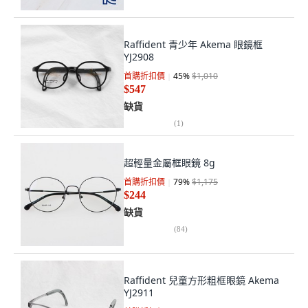
Raffident 青少年 Akema 眼鏡框
YJ2908
首購折扣價
45
%
$1,010
$547
缺貨
(
1
)
超輕量金屬框眼鏡 8g
首購折扣價
79
%
$1,175
$244
缺貨
(
84
)
Raffident 兒童方形粗框眼鏡 Akema
YJ2911