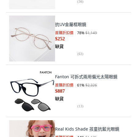
(
36
)
抗UV金屬框眼鏡
首購折扣價
78
%
$1,149
$252
缺貨
(
63
)
Fanton 可拆式兩用偏光太陽眼鏡
首購折扣價
61
%
$2,326
$887
缺貨
(
13
)
Real Kids Shade 孩童抗藍光眼鏡