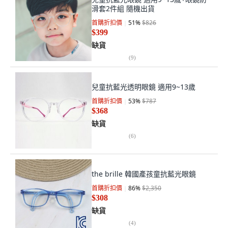
滑套2件組 隨機出貨
首購折扣價
51
%
$826
$399
缺貨
(
9
)
兒童抗藍光透明眼鏡 適用9~13歲
首購折扣價
53
%
$787
$368
缺貨
(
6
)
the brille 韓國產孩童抗藍光眼鏡
首購折扣價
86
%
$2,350
$308
缺貨
(
4
)