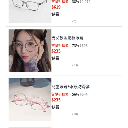
首購折扣價
38
%
$1,010
$619
缺貨
(
2
)
男女款金屬框眼鏡
首購折扣價
73
%
$893
$235
缺貨
(
13
)
兒童眼鏡+眼鏡防滑套
首購折扣價
56
%
$541
$235
缺貨
(
10
)