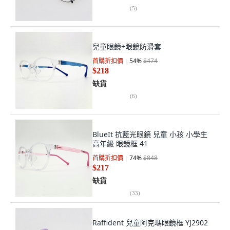
(
5
)
兒童眼鏡+眼鏡防滑套
首購折扣價
54
%
$474
$218
缺貨
(
6
)
BlueIt 抗藍光眼鏡 兒童 小孩 小學生
高年級 眼鏡框 41
首購折扣價
74
%
$848
$217
缺貨
(
33
)
Raffident 兒童阿克瑪眼鏡框 YJ2902