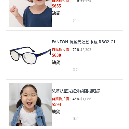
首購折扣價
44
%
$1,175
$655
缺貨
(
26
)
FANTON 抗藍光運動眼鏡 RBG2-C1
首購折扣價
72
%
$2,303
$630
缺貨
(
13
)
兒童抗藍光紅外線阻擋眼鏡
首購折扣價
45
%
$1,086
$594
缺貨
(
84
)