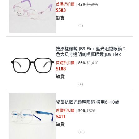
首購折扣價
42
%
$1,010
$583
缺貨
(
4
)
按原樣佩戴 JB9 Flex 藍光阻擋眼鏡 2
色大尺寸透明喇叭框眼鏡 JB9 Flex
首購折扣價
86
%
$1,410
$188
缺貨
(
4
)
兒童抗藍光透明眼鏡 適用6~10歲
首購折扣價
50
%
$826
$411
缺貨
(
40
)