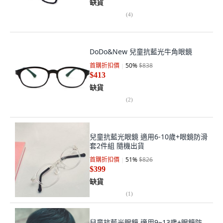
缺貨
(
4
)
DoDo&New 兒童抗藍光牛角眼鏡
首購折扣價
50
%
$838
$413
缺貨
(
2
)
兒童抗藍光眼鏡 適用6-10歲+眼鏡防滑
套2件組 隨機出貨
首購折扣價
51
%
$826
$399
缺貨
(
1
)
兒童抗藍光眼鏡 適用9~13歲+眼鏡防