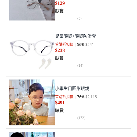
$129
缺貨
(
5
)
兒童眼鏡+眼鏡防滑套
首購折扣價
56
%
$541
$238
缺貨
(
14
)
小學生用圓形眼鏡
首購折扣價
76
%
$2,115
$491
缺貨
(
172
)