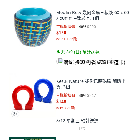
Moulin Roty 幾何金屬三稜鏡 60 x 60
x 50mm 4歲以上, 1個
首購折扣價
40
%
$200
$120
(
$120.00/1個
)
明天 8/9 (日)
預計送達
满 $1,500 再省 $75 (王道卡)
Kes.B Nature 迷你馬蹄磁鐵 隨機出
貨, 3個
首購折扣價
40
%
$247
$148
(
$49.33/1個
)
8/12 星期三
預計送達
(
17
)