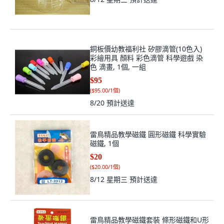
銅板價幼教福利社 矽膠滴管(10色入)
彩繪用具 顏料 彩色滴管 科學遊戲 染
色 滴畫, 1個, 一組
$95
(
$95.00/1個
)
8/20
預計送達
雷鳥精品教學磁鐵 圓形磁鐵 科學實驗
磁鐵, 1個
$20
(
$20.00/1個
)
8/12 星期三
預計送達
雷鳥精品教學磁鐵套裝 條形磁鐵和U形