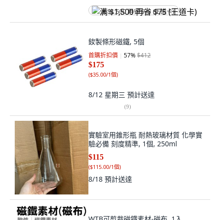
满 $1,500 再省 $75 (王道卡)
釹製條形磁鐵, 5個
首購折扣價
57
%
$412
$175
(
$35.00/1個
)
8/12 星期三
預計送達
(
9
)
實驗室用錐形瓶 耐熱玻璃材質 化學實
驗必備 刻度精準, 1個, 250ml
$115
(
$115.00/1個
)
8/18
預計送達
WTB可剪裁磁鐵素材-磁布, 1入