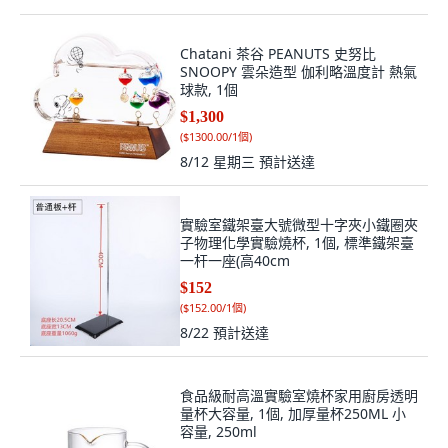
Chatani 茶谷 PEANUTS 史努比
SNOOPY 雲朵造型 伽利略溫度計 熱氣
球款, 1個
$1,300
(
$1300.00/1個
)
8/12 星期三
預計送達
實驗室鐵架臺大號微型十字夾小鐵圈夾
子物理化學實驗燒杯, 1個, 標準鐵架臺
一杆一座(高40cm
$152
(
$152.00/1個
)
8/22
預計送達
食品級耐高溫實驗室燒杯家用廚房透明
量杯大容量, 1個, 加厚量杯250ML 小
容量, 250ml