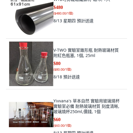
$480
(
$480.00/1個
)
8/13 星期四
預計送達
V-TWO 實驗室錐形瓶 耐熱玻璃材質
附紅色瓶塞, 1個, 25ml
$80
(
$80.00/1個
)
8/18
預計送達
Yivvana's 草本自然 實驗用玻璃燒杯
實驗室必備 耐熱玻璃材質 刻度清晰,
玻璃燒杯250ml,價錢, 1個
$60
(
$60.00/1個
)
8/13 星期四
預計送達