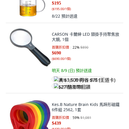
$195
(
$195.00/1個
)
8/22
預計送達
CARSON 卡薾紳 LED 頸掛手持聚焦放
大鏡, 1個
首購折扣價
22
%
$890
$690
(
$690.00/1個
)
明天 8/9 (日)
預計送達
满 $1,500 再省 $75 (王道卡)
$27 酷澎幣回饋
Kes.B Nature Brain Kids 馬蹄形磁鐵
6件組 2562, 1套
首購折扣價
59
%
$1,081
$439
(
$439.00/1個
)