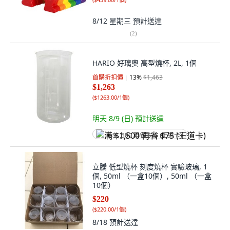
8/12 星期三
預計送達
(
2
)
HARIO 好璃奧 高型燒杯, 2L, 1個
首購折扣價
13
%
$1,463
$1,263
(
$1263.00/1個
)
明天 8/9 (日)
預計送達
满 $1,500 再省 $75 (王道卡)
立騰 低型燒杯 刻度燒杯 實驗玻璃, 1
個, 50ml （一盒10個）, 50ml （一盒
10個）
$220
(
$220.00/1個
)
8/18
預計送達