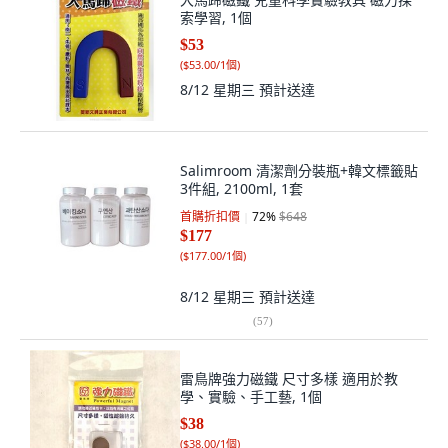
索學習, 1個
$53
(
$53.00/1個
)
8/12 星期三
預計送達
Salimroom 清潔劑分裝瓶+韓文標籤貼
3件組, 2100ml, 1套
首購折扣價
72
%
$648
$177
(
$177.00/1個
)
8/12 星期三
預計送達
(
57
)
雷鳥牌強力磁鐵 尺寸多樣 適用於教
學、實驗、手工藝, 1個
$38
(
$38.00/1個
)