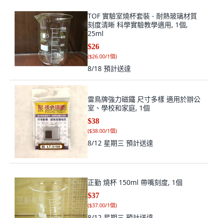
TOF 實驗室燒杯套裝 - 耐熱玻璃材質
刻度清晰 科學實驗教學適用, 1個,
25ml
$26
(
$26.00/1個
)
8/18
預計送達
雷鳥牌強力磁鐵 尺寸多樣 適用於辦公
室、學校和家庭, 1個
$38
(
$38.00/1個
)
8/12 星期三
預計送達
正勤 燒杯 150ml 帶嘴刻度, 1個
$37
(
$37.00/1個
)
8/12 星期三
預計送達