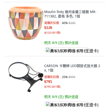
Moulin Roty 幾何金屬三稜鏡 MR-
711382, 菱格 多色, 1個
首購折扣價
40
%
$200
$120
(
$120.00/1個
)
明天 8/9 (日)
預計送達
满 $1,500 再省 $75 (王道卡)
CARSON 卡薾紳 LED頸掛式放大鏡 2
x, 1個
首購折扣價
20
%
$995
$795
(
$795.00/1個
)
明天 8/9 (日)
預計送達
满 $1,500 再省 $75 (王道卡)