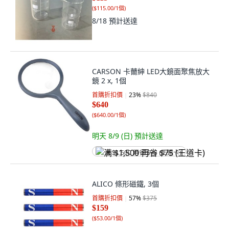
(
$115.00/1個
)
8/18
預計送達
CARSON 卡薾紳 LED大鏡面聚焦放大
鏡 2 x, 1個
首購折扣價
23
%
$840
$640
(
$640.00/1個
)
明天 8/9 (日)
預計送達
满 $1,500 再省 $75 (王道卡)
ALICO 條形磁鐵, 3個
首購折扣價
57
%
$375
$159
(
$53.00/1個
)