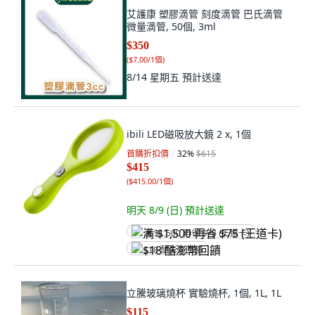
艾護康 塑膠滴管 刻度滴管 巴氏滴管
微量滴管, 50個, 3ml
$350
(
$7.00/1個
)
8/14 星期五
預計送達
ibili LED磁吸放大鏡 2 x, 1個
首購折扣價
32
%
$615
$415
(
$415.00/1個
)
明天 8/9 (日)
預計送達
满 $1,500 再省 $75 (王道卡)
$18 酷澎幣回饋
立騰玻璃燒杯 實驗燒杯, 1個, 1L, 1L
$115