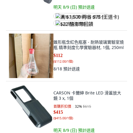
明天 8/9 (日)
預計送達
满 $1,500 再省 $75 (王道卡)
$22 酷澎幣回饋
錐形瓶含紅色瓶塞 - 耐熱玻璃實驗室燒
瓶 精準刻度化學實驗器材, 1個, 250ml
$112
(
$112.00/1個
)
8/18
預計送達
CARSON 卡薾紳 Brite LED 滑蓋放大
鏡 3 x, 1個
首購折扣價
32
%
$615
$415
(
$415.00/1個
)
明天 8/9 (日)
預計送達