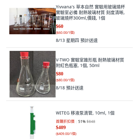
Yivvana's 草本自然 實驗用玻璃燒杯
實驗室必備 耐熱玻璃材質 刻度清晰,
玻璃燒杯300ml,價錢, 1個
$60
(
$60.00/1個
)
8/13 星期四
預計送達
V-TWO 實驗室錐形瓶 耐熱玻璃材質
附紅色瓶塞, 1個, 50ml
$80
(
$80.00/1個
)
8/18
預計送達
WITEG 移液泵滴管, 10ml, 1個
首購折扣價
51
%
$848
$409
(
$409.00/1個
)