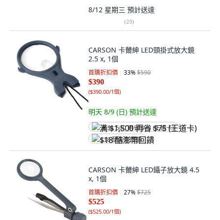
8/12 星期三
預計送達
(
23
)
CARSON 卡薾紳 LED頸掛式放大鏡
2.5 x, 1個
首購折扣價
33
%
$590
$390
(
$390.00/1個
)
明天 8/9 (日)
預計送達
满 $1,500 再省 $75 (王道卡)
$18 酷澎幣回饋
CARSON 卡薾紳 LED鑷子放大鏡 4.5
x, 1個
首購折扣價
27
%
$725
$525
(
$525.00/1個
)