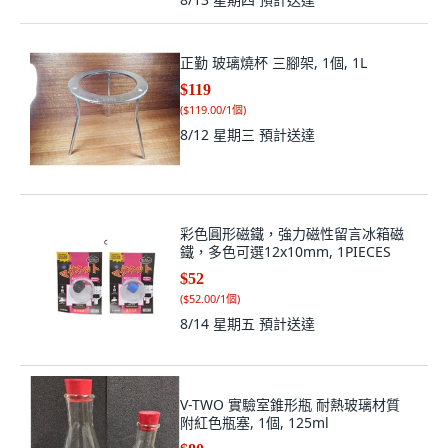
正勤 玻璃燒杯 三腳架, 1個, 1L
$119
(
$119.00/1個
)
8/12 星期三
預計送達
彩色圓形磁鐵，強力磁性留言冰箱磁
鐵，多色可選12x10mm, 1PIECES
$52
(
$52.00/1個
)
8/14 星期五
預計送達
V-TWO 實驗室錐形瓶 耐熱玻璃材質
附紅色瓶塞, 1個, 125ml