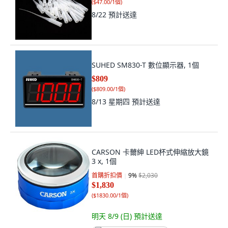
(
$47.00/1個
)
8/22
預計送達
SUHED SM830-T 數位顯示器, 1個
$809
(
$809.00/1個
)
8/13 星期四
預計送達
CARSON 卡薾紳 LED杯式伸縮放大鏡
3 x, 1個
首購折扣價
9
%
$2,030
$1,830
(
$1830.00/1個
)
明天 8/9 (日)
預計送達