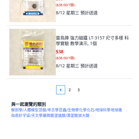
(
$38.00/1個
)
8/12 星期三
預計送達
雷鳥牌 強力磁鐵 LT-3157 尺寸多樣 科
學實驗 教學演示, 1個
$38
(
$38.00/1個
)
8/12 星期三
預計送達
2
3
1
與一起瀏覽的類別
解剖學/人體模型
恐龍/考古學
昆蟲/生物學
化學
化石/地球科學
地球儀
指南針
宇宙/天文學
顯微鏡
望遠鏡/潛望鏡
放大鏡