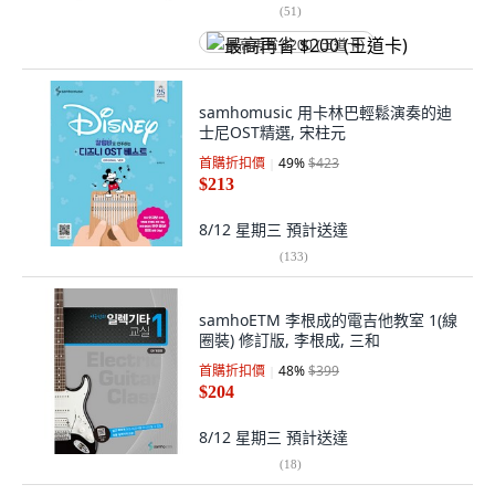
(
51
)
最高再省 $200 (王道卡)
samhomusic 用卡林巴輕鬆演奏的迪
士尼OST精選, 宋柱元
首購折扣價
49
%
$423
$213
8/12 星期三
預計送達
(
133
)
samhoETM 李根成的電吉他教室 1(線
圈裝) 修訂版, 李根成, 三和
首購折扣價
48
%
$399
$204
8/12 星期三
預計送達
(
18
)