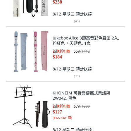
$258
8/12 星期三
預計送達
(
45
)
Jukebox Alice 3節高音彩色直笛 2入,
粉紅色 + 天藍色, 1套
首購折扣價
55
%
$412
$184
8/12 星期三
預計送達
(
79
)
KHONEIM 可折疊便攜式樂譜架
2W042, 黑色
首購折扣價
67
%
$390
$127
(
$127.00/1個
)
8/12 星期三
預計送達