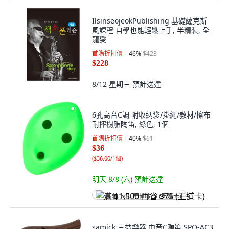
IlsinseojeokPublishing 基礎薩克斯
風課程 自學也能輕鬆上手, 半精裝, 全
龍燮
首購折扣價
46
%
$423
$228
8/12 星期三
預計送達
6孔高音C調 附收納袋/掛繩/教材/擦布
耐摔樹脂陶笛, 綠色, 1個
首購折扣價
40
%
$61
$36
(
$36.00/1個
)
明天 8/8 (六)
預計送達
满 $1,500 再省 $75 (王道卡)
samick 三益樂器 中音C陶笛 SPO-AC3