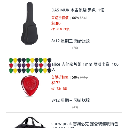
DAS MUK 木吉他袋 黑色, 1個
首購折扣價
66
%
$541
$180
(
$180.00/1個
)
8/12 星期三
預計送達
(
76
)
alice 吉他撥片組 1mm 隨機出貨, 100
入
首購折扣價
58
%
$415
$172
(
$1.72/1個
)
8/12 星期三
預計送達
(
43
)
snow peak 雪諾必克 露營裝備收納包