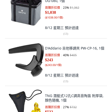
UG-080, 1個
首購折扣價
23
%
$1,362
$1,038
(
$1038.00/1個
)
8/12 星期三
預計送達
(
13
)
D'Addario 吉他移調夾 PW-CP-16, 1個
首購折扣價
40
%
$405
$243
(
$243.00/1個
)
8/12 星期三
預計送達
(
13
)
TNG 潛艇式12孔C調高音陶笛 附厚袋,
顏色隨機, 1個
首購折扣價
27
%
$732
$532