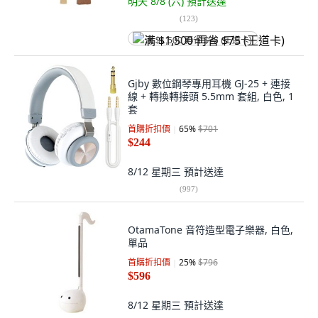
明天 8/8 (六)
預計送達
(
123
)
满 $1,500 再省 $75 (王道卡)
Gjby 數位鋼琴專用耳機 GJ-25 + 連接
線 + 轉換轉接頭 5.5mm 套組, 白色, 1
套
首購折扣價
65
%
$701
$244
8/12 星期三
預計送達
(
997
)
OtamaTone 音符造型電子樂器, 白色,
單品
首購折扣價
25
%
$796
$596
8/12 星期三
預計送達