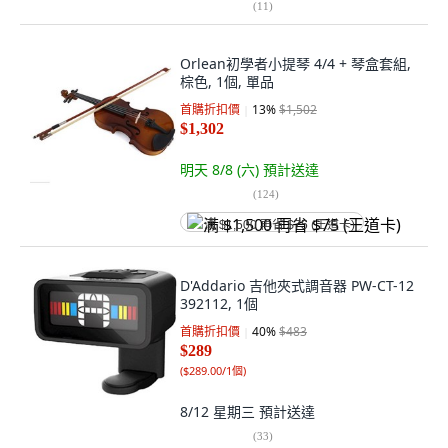
(
11
)
Orlean初學者小提琴 4/4 + 琴盒套組,
棕色, 1個, 單品
首購折扣價
13
%
$1,502
$1,302
明天 8/8 (六)
預計送達
(
124
)
满 $1,500 再省 $75 (王道卡)
D'Addario 吉他夾式調音器 PW-CT-12
392112, 1個
首購折扣價
40
%
$483
$289
(
$289.00/1個
)
8/12 星期三
預計送達
(
33
)