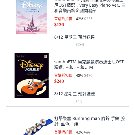
尼OST精選：Very Easy Piano Ver., 三
和音樂內容企劃開發部
首購折扣價
42
%
$235
$136
8/12 星期三
預計送達
(
354
)
samhoETM 烏克麗麗演奏迪士尼OST
精選, 三和, 三和ETM
首購折扣價
48
%
$470
$240
8/12 星期三
預計送達
(
21
)
打擊樂器 Running man 腳鈴 手鈴 腕
鈴, 藍色, 1組
首購折扣價
42
%
$28