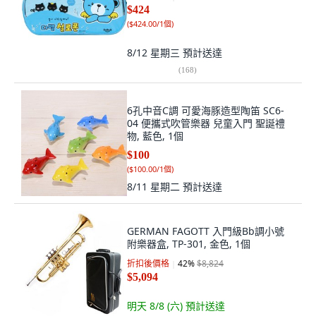
$424
(
$424.00/1個
)
8/12 星期三
預計送達
(
168
)
6孔中音C調 可愛海豚造型陶笛 SC6-
04 便攜式吹管樂器 兒童入門 聖誕禮
物, 藍色, 1個
$100
(
$100.00/1個
)
8/11 星期二
預計送達
GERMAN FAGOTT 入門級Bb調小號
附樂器盒, TP-301, 金色, 1個
折扣後價格
42
%
$8,824
$5,094
明天 8/8 (六)
預計送達