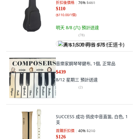
折扣後價格
76
%
$461
$110
(
$110.00/1個
)
明天 8/8 (六)
預計送達
(
78
)
满 $1,500 再省 $75 (王道卡)
音樂家鋼琴琴鍵布, 1個, 正常品
$439
8/12 星期三
預計送達
(
2
)
SUCCESS 成功 俏皮中音直笛, 白色, 1
支
首購折扣價
40
%
$210
$126