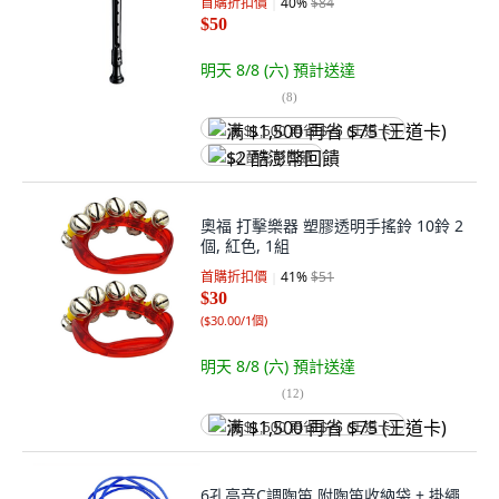
首購折扣價
40
%
$84
$50
明天 8/8 (六)
預計送達
(
8
)
满 $1,500 再省 $75 (王道卡)
$2 酷澎幣回饋
奧福 打擊樂器 塑膠透明手搖鈴 10鈴 2
個, 紅色, 1組
首購折扣價
41
%
$51
$30
(
$30.00/1個
)
明天 8/8 (六)
預計送達
(
12
)
满 $1,500 再省 $75 (王道卡)
6孔高音C調陶笛 附陶笛收納袋 + 掛繩