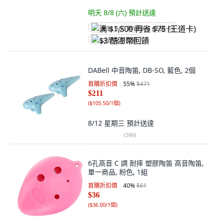
明天 8/8 (六)
預計送達
满 $1,500 再省 $75 (王道卡)
$3 酷澎幣回饋
DABell 中音陶笛, DB-SO, 藍色, 2個
首購折扣價
55
%
$471
$211
(
$105.50/1個
)
8/12 星期三
預計送達
(
500
)
6孔高音 C 調 耐摔 塑膠陶笛 高音陶笛,
單一商品, 粉色, 1組
首購折扣價
40
%
$61
$36
(
$36.00/1個
)