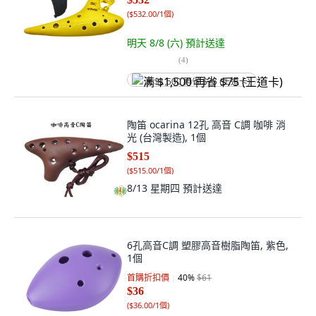
(
$532.00/1個
)
明天 8/8 (六)
預計送達
(
4
)
满 $1,500 再省 $75 (王道卡)
陶笛 ocarina 12孔 高音 C調 咖啡 消
光 (台灣製造), 1個
$515
(
$515.00/1個
)
8/13 星期四
預計送達
6孔高音C調 塑膠高音樹脂陶笛, 紫色,
1個
首購折扣價
40
%
$61
$36
(
$36.00/1個
)