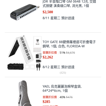
JDR 半音階口琴 GM 0648 12孔 交錯
式按鍵 演奏級口琴, 消光黑, 1個
$2,500
8/11 星期二
預計送達
TOY GATE 88鍵佛羅裡達可折疊電子
鋼琴, 1個, 白色, FLORIDA-W
首購折扣價
51
%
$4,676
$2,262
8/12 星期三
預計送達
(
121
)
YAEL 烏克麗麗泡棉琴盒袋,
64*24*6cm, 1個
首購折扣價
40
%
$476
$285