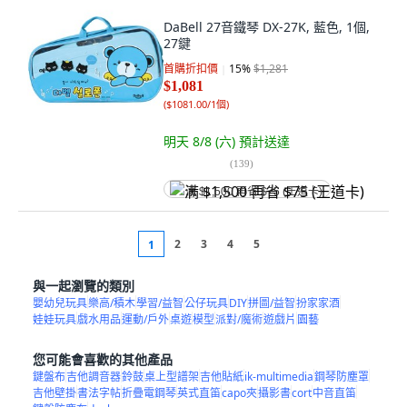
DaBell 27音鐵琴 DX-27K, 藍色, 1個,
27鍵
首購折扣價
15
%
$1,281
$1,081
(
$1081.00/1個
)
明天 8/8 (六)
預計送達
(
139
)
满 $1,500 再省 $75 (王道卡)
2
3
4
5
1
與一起瀏覽的類別
嬰幼兒玩具
樂高/積木
學習/益智
公仔玩具
DIY
拼圖/益智
扮家家酒
娃娃玩具
戲水用品
運動/戶外
桌遊
模型
派對/魔術
遊戲片
園藝
您可能會喜歡的其他產品
鍵盤布
吉他調音器
鈴鼓
桌上型譜架
吉他貼紙
ik-multimedia
鋼琴防塵罩
吉他壁掛
書法字帖
折疊電鋼琴
英式直笛
capo夾
攝影書
cort
中音直笛