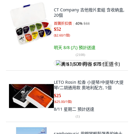
CT Company 吉他撥片套組 含收納盒,
20個
首購折扣價
40
%
$88
$52
(
$2.60/1個
)
明天 8/8 (六)
預計送達
(
2108
)
满 $1,500 再省 $75 (王道卡)
LETO Rosin 松香 小提琴/中提琴/大提
琴/二胡通用款 奧地利配方, 1個
$25
(
$25.00/1個
)
8/11 星期二
預計送達
(
1
)
samhomusic 用鋼琴輕鬆彈奏的迪士