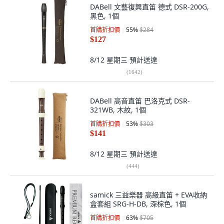
DABell 文藝復興直笛 德式 DSR-200G,
黑色, 1個
首購折扣價
55
%
$284
$127
8/12 星期三
預計送達
(
1642
)
DABell 高音直笛 巴洛克式 DSR-
321WB, 木紋, 1個
首購折扣價
53
%
$303
$141
8/12 星期三
預計送達
(
444
)
samick 三益樂器 高級直笛 + EVA收納
盒套組 SRG-H-DB, 深棕色, 1個
首購折扣價
63
%
$705