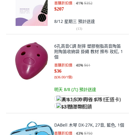
首購折扣價
41
%
$352
$207
8/12 星期三
預計送達
(
13
)
6孔高音C調 耐摔 塑膠樹脂高音陶笛
附陶笛收納袋 掛繩 教材 擦布 玫紅, 1
個
首購折扣價
40
%
$61
$36
(
$36.00/1個
)
明天 8/8 (六)
預計送達
满 $1,500 再省 $75 (王道卡)
$3 酷澎幣回饋
DABell 木琴 DX-27K, 27音, 藍色, 1個
首購折扣價
43
%
$750