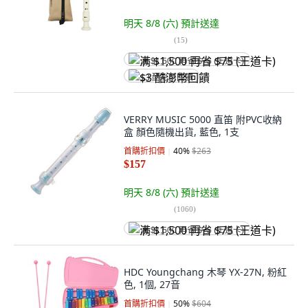
明天 8/8 (六)
預計送達
(
15
)
满 $1,500 再省 $75 (王道卡)
$3 酷澎幣回饋
VERRY MUSIC 5000 直笛 附PVC收納
盒 顏色隨機出貨, 藍色, 1支
首購折扣價
40
%
$263
$157
明天 8/8 (六)
預計送達
(
1060
)
满 $1,500 再省 $75 (王道卡)
HDC Youngchang 木琴 YX-27N, 粉紅
色, 1個, 27音
首購折扣價
50
%
$604