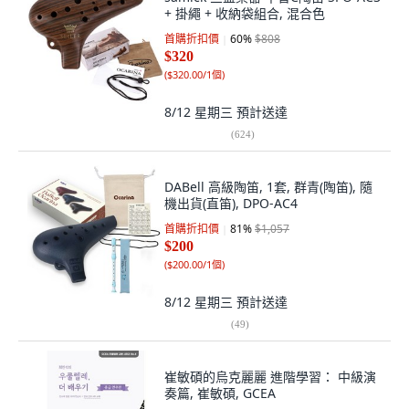
+ 掛繩 + 收納袋組合, 混合色
首購折扣價
60
%
$808
$320
(
$320.00/1個
)
8/12 星期三
預計送達
(
624
)
DABell 高級陶笛, 1套, 群青(陶笛), 隨
機出貨(直笛), DPO-AC4
首購折扣價
81
%
$1,057
$200
(
$200.00/1個
)
8/12 星期三
預計送達
(
49
)
崔敏碩的烏克麗麗 進階學習： 中級演
奏篇, 崔敏碩, GCEA