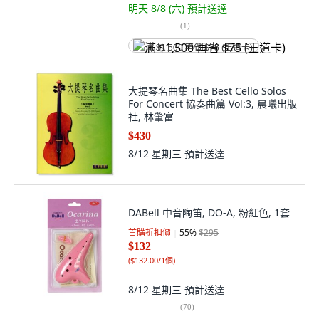
明天 8/8 (六)
預計送達
(
1
)
满 $1,500 再省 $75 (王道卡)
大提琴名曲集 The Best Cello Solos
For Concert 協奏曲篇 Vol:3, 晨曦出版
社, 林肇富
$430
8/12 星期三
預計送達
DABell 中音陶笛, DO-A, 粉紅色, 1套
首購折扣價
55
%
$295
$132
(
$132.00/1個
)
8/12 星期三
預計送達
(
70
)