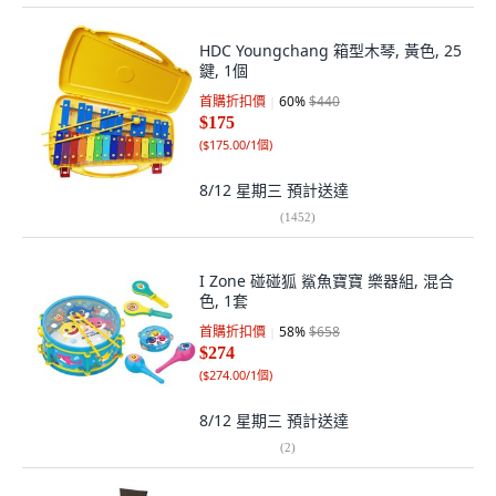
HDC Youngchang 箱型木琴, 黃色, 25
鍵, 1個
首購折扣價
60
%
$440
$175
(
$175.00/1個
)
8/12 星期三
預計送達
(
1452
)
I Zone 碰碰狐 鯊魚寶寶 樂器組, 混合
色, 1套
首購折扣價
58
%
$658
$274
(
$274.00/1個
)
8/12 星期三
預計送達
(
2
)