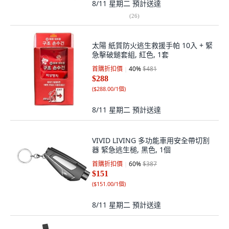
8/11 星期二
預計送達
(
26
)
太陽 紙質防火逃生救援手帕 10入 + 緊
急擊破鎚套組, 紅色, 1套
首購折扣價
40
%
$481
$288
(
$288.00/1個
)
8/11 星期二
預計送達
VIVID LIVING 多功能車用安全帶切割
器 緊急逃生槌, 黑色, 1個
首購折扣價
60
%
$387
$151
(
$151.00/1個
)
8/11 星期二
預計送達