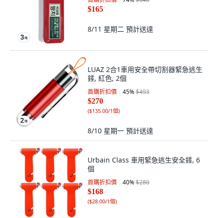
$165
8/11 星期二
預計送達
LUAZ 2合1車用安全帶切割器緊急逃生
錘, 紅色, 2個
首購折扣價
45
%
$493
$270
(
$135.00/1個
)
8/10 星期一
預計送達
Urbain Class 車用緊急逃生安全錘, 6
個
首購折扣價
40
%
$280
$168
(
$28.00/1個
)