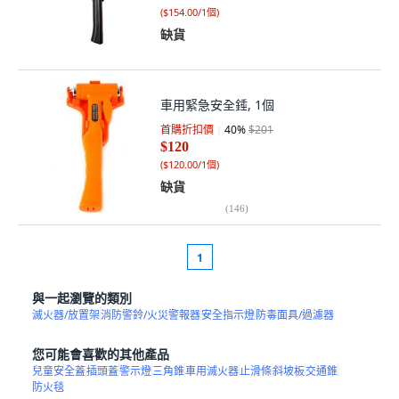
(
$154.00/1個
)
缺貨
車用緊急安全錘, 1個
首購折扣價
40
%
$201
$120
(
$120.00/1個
)
缺貨
(
146
)
1
與一起瀏覽的類別
滅火器/放置架
消防警鈴/火災警報器
安全指示燈
防毒面具/過濾器
您可能會喜歡的其他產品
兒童安全蓋
插頭蓋
警示燈
三角錐
車用滅火器
止滑條
斜坡板
交通錐
防火毯