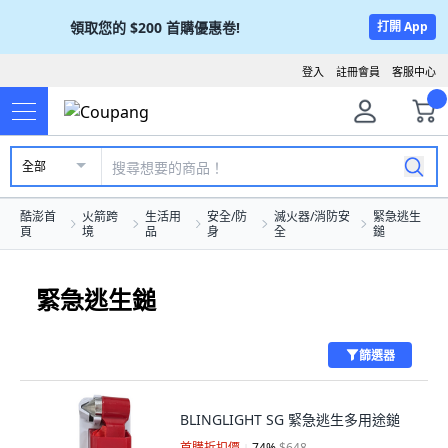
領取您的
$200
首購優惠卷!
打開 App
登入
註冊會員
客服中心
全部
酷澎首
火箭跨
生活用
安全/防
滅火器/消防安
緊急逃生
頁
境
品
身
全
鎚
緊急逃生鎚
篩選器
BLINGLIGHT SG 緊急逃生多用途鎚
首購折扣價
74
%
$648