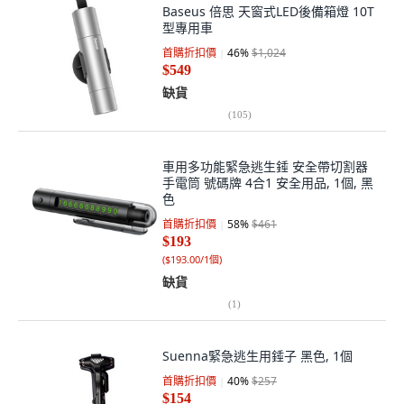
Baseus 倍思 天窗式LED後備箱燈 10T
型專用車
首購折扣價
46
%
$1,024
$549
缺貨
(
105
)
車用多功能緊急逃生錘 安全帶切割器
手電筒 號碼牌 4合1 安全用品, 1個, 黑
色
首購折扣價
58
%
$461
$193
(
$193.00/1個
)
缺貨
(
1
)
Suenna緊急逃生用錘子 黑色, 1個
首購折扣價
40
%
$257
$154