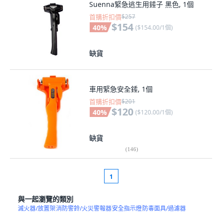
Suenna緊急逃生用錘子 黑色, 1個
首購折扣價
$257
$154
40
%
(
$154.00/1個
)
缺貨
車用緊急安全錘, 1個
首購折扣價
$201
$120
40
%
(
$120.00/1個
)
缺貨
(
146
)
1
與一起瀏覽的類別
滅火器/放置架
消防警鈴/火災警報器
安全指示燈
防毒面具/過濾器