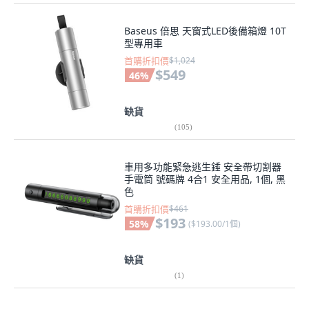
Baseus 倍思 天窗式LED後備箱燈 10T
型專用車
首購折扣價
$1,024
$549
46
%
缺貨
(
105
)
車用多功能緊急逃生錘 安全帶切割器
手電筒 號碼牌 4合1 安全用品, 1個, 黑
色
首購折扣價
$461
$193
58
%
(
$193.00/1個
)
缺貨
(
1
)