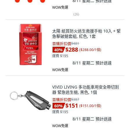
8/11 星期二
預計送達
WOW免運
(
26
)
太陽 紙質防火逃生救援手帕 10入 + 緊
急擊破鎚套組, 紅色, 1套
首購折扣價
$481
$288
40
%
(
$288.00/1個
)
運費 $195
8/11 星期二
預計送達
WOW免運
VIVID LIVING 多功能車用安全帶切割
器 緊急逃生槌, 黑色, 1個
首購折扣價
$387
$151
60
%
(
$151.00/1個
)
運費 $195
8/11 星期二
預計送達
WOW免運