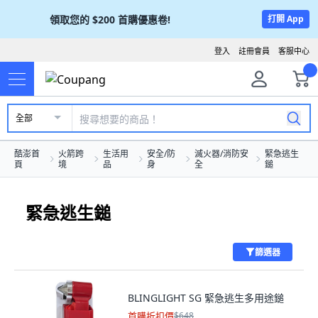
領取您的
$200
首購優惠卷!
打開 App
登入
註冊會員
客服中心
全部
酷澎首
火箭跨
生活用
安全/防
滅火器/消防安
緊急逃生
頁
境
品
身
全
鎚
緊急逃生鎚
篩選器
BLINGLIGHT SG 緊急逃生多用途鎚
首購折扣價
$648