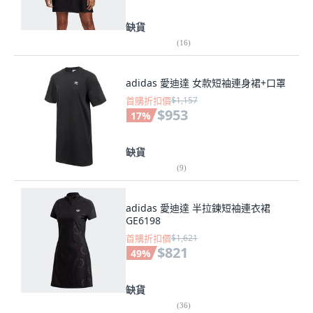
缺貨
(
16
)
adidas 愛迪達 女款短袖連身裙+口罩
首購折扣價
$1,157
$953
17
%
缺貨
(
9
)
adidas 愛迪達 半拉鍊短袖連衣裙
GE6198
首購折扣價
$1,621
$821
49
%
缺貨
(
36
)