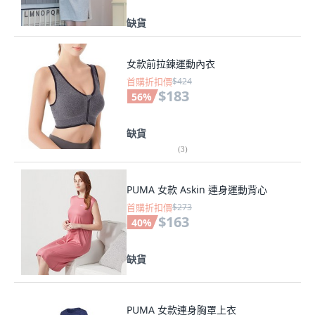
缺貨
女款前拉鍊運動內衣
首購折扣價
$424
$183
56
%
缺貨
(
3
)
PUMA 女款 Askin 連身運動背心
首購折扣價
$273
$163
40
%
缺貨
PUMA 女款連身胸罩上衣