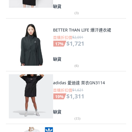
缺貨
(
3
)
BETTER THAN LIFE 爆汗連衣裙
首購折扣價
$2,091
$1,721
17
%
缺貨
(
6
)
adidas 愛迪達 茶衣GN3114
首購折扣價
$1,621
$1,311
19
%
缺貨
(
15
)