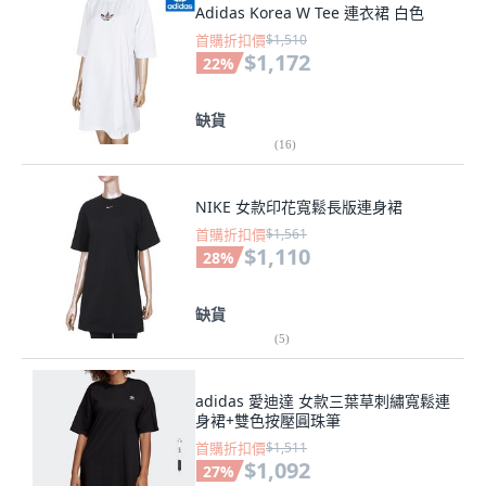
Adidas Korea W Tee 連衣裙 白色
首購折扣價
$1,510
$1,172
22
%
缺貨
(
16
)
NIKE 女款印花寬鬆長版連身裙
首購折扣價
$1,561
$1,110
28
%
缺貨
(
5
)
adidas 愛迪達 女款三葉草刺繡寬鬆連
身裙+雙色按壓圓珠筆
首購折扣價
$1,511
$1,092
27
%