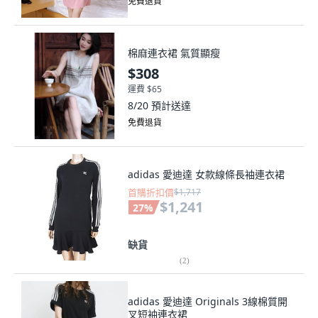
免費退貨
棉麻連衣裙 氣質顯瘦
$308
運費 $65
8/20
預計送達
免費退貨
adidas 愛迪達 女款線條長袖連衣裙
首購折扣價
$1,717
$1,241
27
%
缺貨
(
2
)
adidas 愛迪達 Originals 3線棉質開
叉短袖連衣裙