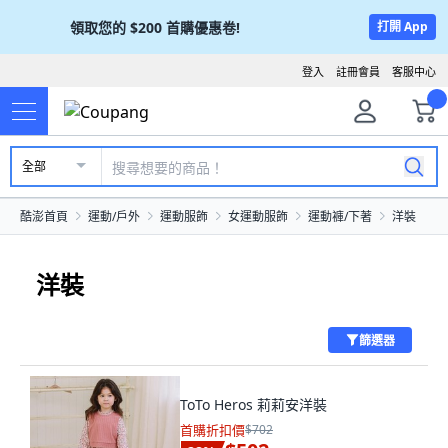
領取您的
$200
首購優惠卷!
打開 App
登入
註冊會員
客服中心
全部
酷澎首頁
運動/戶外
運動服飾
女運動服飾
運動褲/下著
洋裝
洋裝
篩選器
ToTo Heros 莉莉安洋裝
首購折扣價
$702