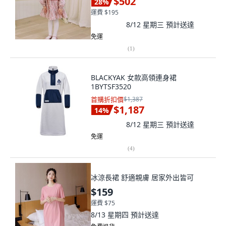
$502
28
%
運費 $195
8/12 星期三
預計送達
免運
(
1
)
BLACKYAK 女款高領連身裙
1BYTSF3520
首購折扣價
$1,387
$1,187
14
%
8/12 星期三
預計送達
免運
(
4
)
冰涼長裙 舒適親膚 居家外出皆可
$159
運費 $75
8/13 星期四
預計送達