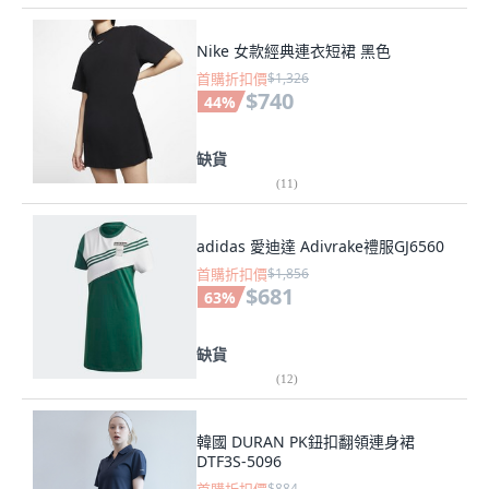
Nike 女款經典連衣短裙 黑色
首購折扣價
$1,326
$740
44
%
缺貨
(
11
)
adidas 愛迪達 Adivrake禮服GJ6560
首購折扣價
$1,856
$681
63
%
缺貨
(
12
)
韓國 DURAN PK鈕扣翻領連身裙
DTF3S-5096
$884