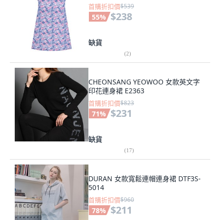
首購折扣價
$539
$238
55
%
缺貨
(
2
)
CHEONSANG YEOWOO 女款英文字
印花連身裙 E2363
首購折扣價
$823
$231
71
%
缺貨
(
17
)
DURAN 女款寬鬆連帽連身裙 DTF3S-
5014
首購折扣價
$960
$211
78
%