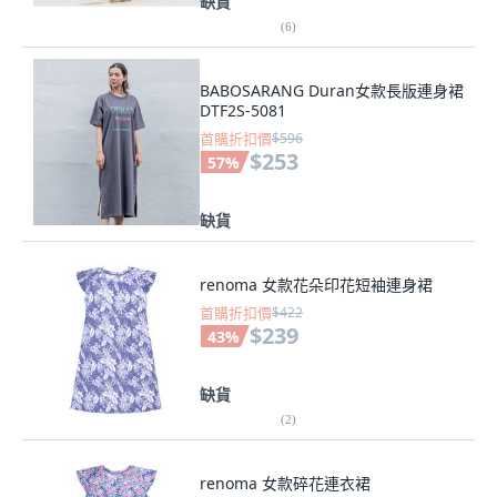
缺貨
(
6
)
BABOSARANG Duran女款長版連身裙
DTF2S-5081
首購折扣價
$596
$253
57
%
缺貨
renoma 女款花朵印花短袖連身裙
首購折扣價
$422
$239
43
%
缺貨
(
2
)
renoma 女款碎花連衣裙