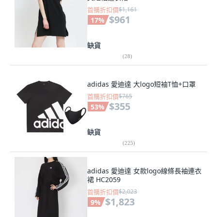
首購折扣價
$1,161
$961
17
%
缺貨
(
28
)
adidas 愛迪達 大logo短袖T恤+口罩
首購折扣價
$765
$355
53
%
缺貨
(
225
)
adidas 愛迪達 女款logo線條長袖連衣
裙 HC2059
首購折扣價
$2,023
$1,823
9
%