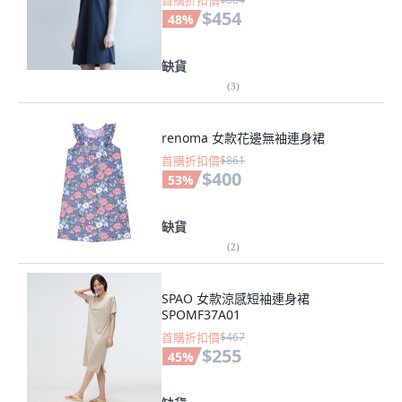
首購折扣價
$454
48
%
缺貨
(
3
)
renoma 女款花邊無袖連身裙
首購折扣價
$861
$400
53
%
缺貨
(
2
)
SPAO 女款涼感短袖連身裙
SPOMF37A01
首購折扣價
$467
$255
45
%