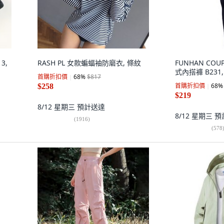
3,
RASH PL 女款蝙蝠袖防磨衣, 條紋
FUNHAN CO
式內搭褲 B231
首購折扣價
68
%
$817
首購折扣價
68
%
$258
$219
8/12 星期三
預計送達
8/12 星期三
預
(
1916
)
(
578