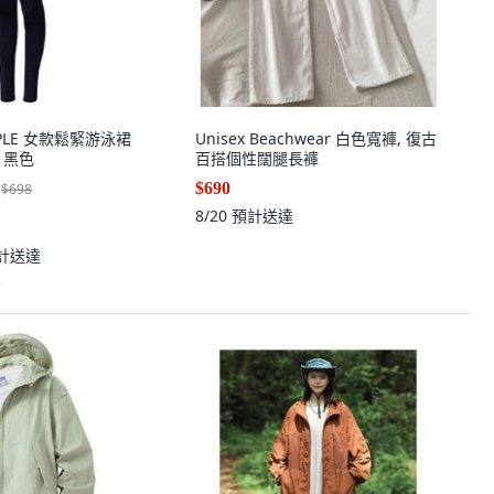
UPLE 女款鬆緊游泳裙
Unisex Beachwear 白色寬褲, 復古
, 黑色
百搭個性闊腿長褲
$690
$698
8/20
預計送達
計送達
)