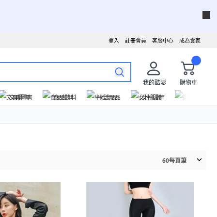
登入
註冊會員
客服中心
成為賣家
我的酷澎
購物車
文具圖書
食品飲料
生活用品
女性服飾
運動戶外
60
每頁筆