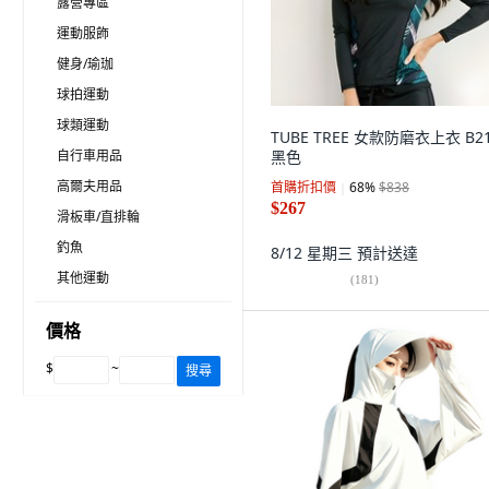
露營專區
運動服飾
健身/瑜珈
球拍運動
球類運動
TUBE TREE 女款防磨衣上衣 B21
自行車用品
黑色
高爾夫用品
首購折扣價
68
%
$838
$267
滑板車/直排輪
釣魚
8/12 星期三
預計送達
其他運動
(
181
)
價格
$
~
搜尋