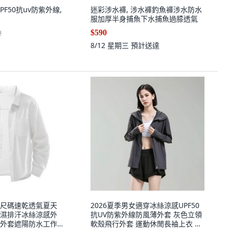
PF50抗uv防紫外線,
迷彩涉水褲, 涉水褲釣魚褲涉水防水
服加厚半身捕魚下水捕魚過膝透氣
$590
2
8/12 星期三
預計送達
尺碼速乾透氣夏天
2026夏季男女適穿冰絲涼感UPF50
濕排汗冰絲涼感外
抗UV防紫外線防風薄外套 灰色立領
外套遮陽防水工作
軟殼飛行外套 運動休閒長袖上衣 戶