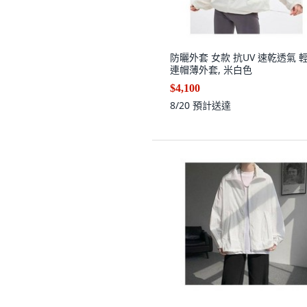
防曬外套 女款 抗UV 速乾透氣 
連帽薄外套, 米白色
$4,100
8/20
預計送達