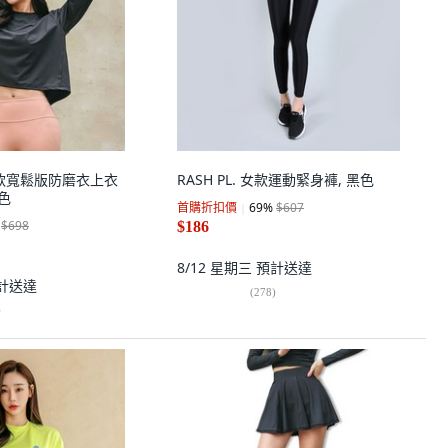
 女款寬鬆版防磨衣上衣
RASH PL. 女款運動緊身褲, 黑色
黑色
首購折扣價
69
%
$607
$698
$186
8/12 星期三
預計送達
計送達
(
278
)
)