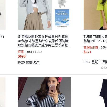
長袖
潮流購防曬外套女輕薄夏日外套抗
TUBE TREE
uv防紫外線運動外套夏季超薄防曬
防曬T恤 B6218
服連帽防曬衣涼感薄男生夏季新款
首購折扣價
66
%
戶外運動休閑釣魚衣時尚百搭登山
特價
50
%
$1,392
$271
服JD9999防曬衣時尚防曬服, 灰色
$696
8/12 星期三
預
8/20
預計送達
(
249