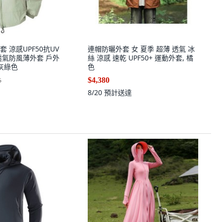
 涼感UPF50抗UV
連帽防曬外套 女 夏季 超薄 透氣 冰
透氣防風薄外套 戶外
絲 涼感 速乾 UPF50+ 運動外套, 橘
灰綠色
色
$4,380
5
8/20
預計送達