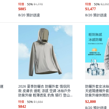
服輕量輕薄外套
特價
50
%
$1,770
特價
50
%
$2,95
曬衣, 白色
$885
$1,477
8/20
預計送達
8/20
預計送達
閒運
2026 夏季防曬衣 防曬外套 情侶同
防曬外套女冰絲
款 皮膚衣 速乾 涼感 空調 冰絲戶外
天遮陽連帽外套
防紫外線 輕薄透氣 釣魚 騎行 登山
防紫外線休閒防
外套, 卡其色-男款
戶外登山騎行釣
$2,800
特價
50
%
$1,684
26683時尚防曬
$842
8/20
預計送達