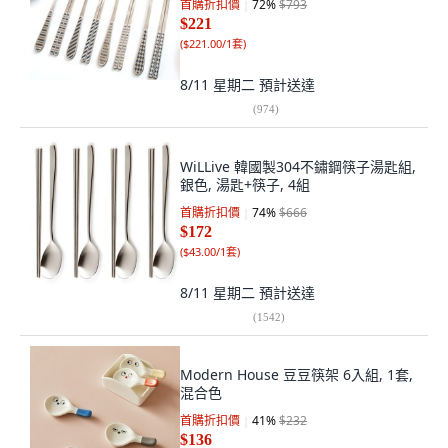
首購折扣價
72
%
$793
$221
(
$221.00/1套
)
8/11 星期二
預計送達
(
974
)
WiLLive 韓國製304不鏽鋼筷子湯匙組,
銀色, 湯匙+筷子, 4組
首購折扣價
74
%
$666
$172
(
$43.00/1套
)
8/11 星期二
預計送達
(
1542
)
Modern House 豆豆筷架 6入組, 1套,
混合色
首購折扣價
41
%
$232
$136