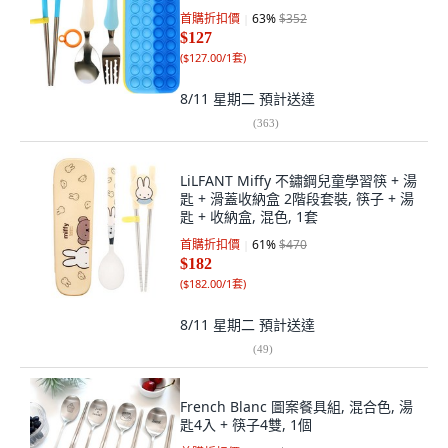
首購折扣價
63
%
$352
$127
(
$127.00/1套
)
8/11 星期二
預計送達
(
363
)
LiLFANT Miffy 不鏽鋼兒童學習筷 + 湯
匙 + 滑蓋收納盒 2階段套裝, 筷子 + 湯
匙 + 收納盒, 混色, 1套
首購折扣價
61
%
$470
$182
(
$182.00/1套
)
8/11 星期二
預計送達
(
49
)
French Blanc 圖案餐具組, 混合色, 湯
匙4入 + 筷子4雙, 1個