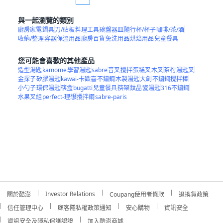
與一起瀏覽的類別
廚房家電
鍋具
刀/砧板
料理工具
碗盤器皿
隨行杯/杯子
咖啡/茶/酒
收納/整理
容器
保溫用品
廚房百貨
免洗用品
烘焙用品
兒童餐具
您可能會喜歡的其他產品
造型湯匙
kamome
學習湯匙
sabre
音叉
攪拌
蛋糕叉
木叉
茶杓
湯匙叉
金探子
矽膠湯匙
kawai-卡歡喜
不鏽鋼
木製湯匙
大創
不鏽鋼攪拌棒
小勺子
環保湯匙
筷盒
bugatti
兒童餐具
筷架
鈦晶
瓷湯匙
316不鏽鋼
水果叉組
perfect-理想
攪拌鋼
sabre-paris
Investor Relations
關於酷澎
Coupang使用者條款
退換貨政策
信任管理中心
顧客隱私權政策通知
安心購物
資訊安全
資訊安全及隱私保護認證
加入酷澎商城