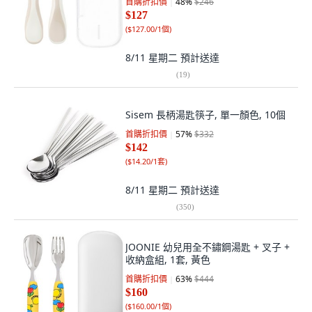
首購折扣價
48
%
$246
$127
(
$127.00/1個
)
8/11 星期二
預計送達
(
19
)
Sisem 長柄湯匙筷子, 單一顏色, 10個
首購折扣價
57
%
$332
$142
(
$14.20/1套
)
8/11 星期二
預計送達
(
350
)
JOONIE 幼兒用全不鏽鋼湯匙 + 叉子 +
收納盒組, 1套, 黃色
首購折扣價
63
%
$444
$160
(
$160.00/1個
)