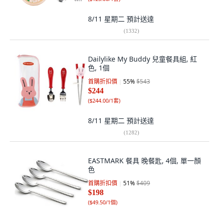
8/11 星期二
預計送達
(
1332
)
Dailylike My Buddy 兒童餐具組, 紅
色, 1個
首購折扣價
55
%
$543
$244
(
$244.00/1套
)
8/11 星期二
預計送達
(
1282
)
EASTMARK 餐具 晚餐匙, 4個, 單一顏
色
首購折扣價
51
%
$409
$198
(
$49.50/1個
)