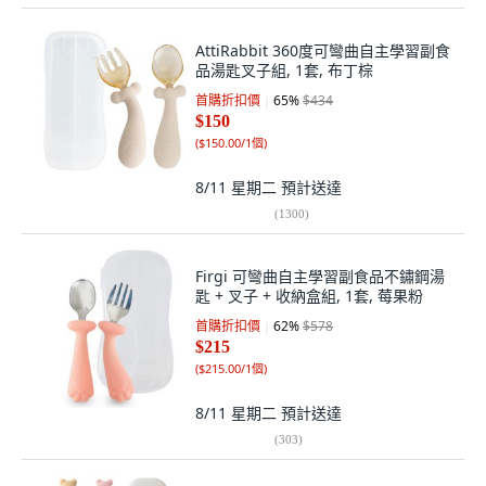
AttiRabbit 360度可彎曲自主學習副食
品湯匙叉子組, 1套, 布丁棕
首購折扣價
65
%
$434
$150
(
$150.00/1個
)
8/11 星期二
預計送達
(
1300
)
Firgi 可彎曲自主學習副食品不鏽鋼湯
匙 + 叉子 + 收納盒組, 1套, 莓果粉
首購折扣價
62
%
$578
$215
(
$215.00/1個
)
8/11 星期二
預計送達
(
303
)