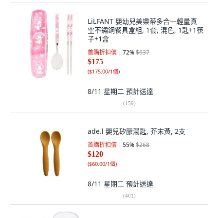
LiLFANT 嬰幼兒美樂蒂多合一輕量真
空不鏽鋼餐具盒組, 1套, 混色, 1匙+1筷
子+1盒
首購折扣價
72
%
$637
$175
(
$175.00/1個
)
8/11 星期二
預計送達
(
159
)
ade.l 嬰兒矽膠湯匙, 芥末黃, 2支
首購折扣價
55
%
$268
$120
(
$60.00/1個
)
8/11 星期二
預計送達
(
401
)