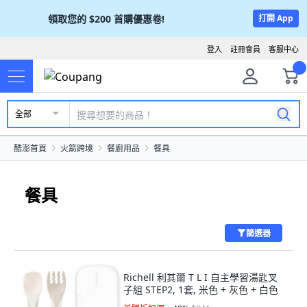
領取您的
$200
首購優惠卷!
打開 App
登入
註冊會員
客服中心
全部
酷澎首頁
火箭跨境
餐廚用品
餐具
餐具
篩選器
Richell 利其爾 T L I 自主學習湯匙叉
子組 STEP2, 1套, 米色 + 灰色 + 白色