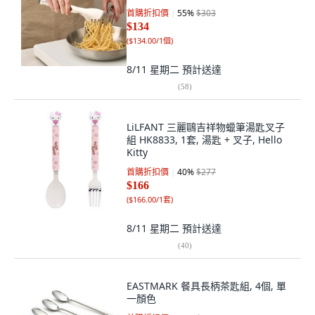
首購折扣價
55
%
$303
$134
(
$134.00/1個
)
8/11 星期二
預計送達
(
58
)
LiLFANT 三麗鷗吉祥物蠟筆湯匙叉子
組 HK8833, 1套, 湯匙 + 叉子, Hello
Kitty
首購折扣價
40
%
$277
$166
(
$166.00/1套
)
8/11 星期二
預計送達
(
40
)
EASTMARK 餐具長柄茶匙組, 4個, 單
一顏色