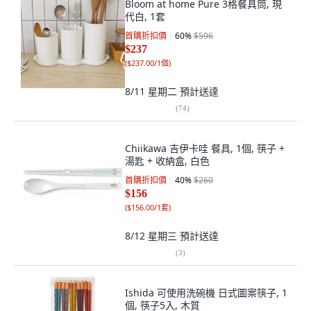
Bloom at home Pure 3格餐具筒, 現
代白, 1套
首購折扣價
60
%
$596
$237
(
$237.00/1個
)
8/11 星期二
預計送達
(
74
)
Chiikawa 吉伊卡哇 餐具, 1個, 筷子 +
湯匙 + 收納盒, 白色
首購折扣價
40
%
$260
$156
(
$156.00/1套
)
8/12 星期三
預計送達
(
3
)
Ishida 可使用洗碗機 日式圖案筷子, 1
個, 筷子5入, 木質