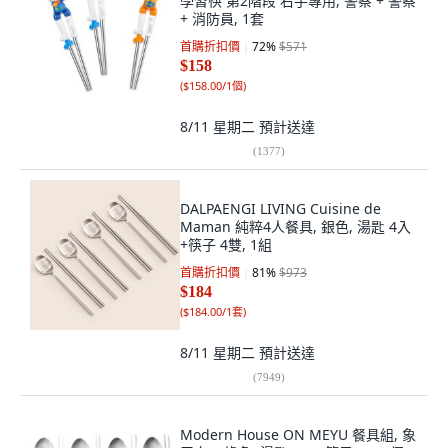
學習筷 第2階段 右手專用, 警察 + 警察
+ 消防員, 1套
首購折扣價
72
%
$571
$158
(
$158.00/1個
)
8/11 星期二
預計送達
(
1377
)
DALPAENGI LIVING Cuisine de
Maman 純粹4人餐具, 銀色, 湯匙 4入
+筷子 4雙, 1組
首購折扣價
81
%
$973
$184
(
$184.00/1套
)
8/11 星期二
預計送達
(
7949
)
Modern House ON MEYU 餐具組, 象