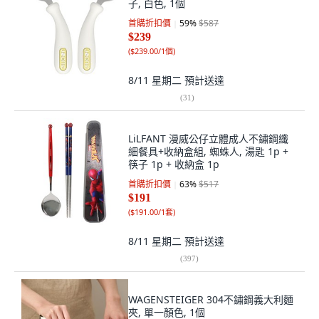
子, 白色, 1個
首購折扣價
59
%
$587
$239
(
$239.00/1個
)
8/11 星期二
預計送達
(
31
)
LiLFANT 漫威公仔立體成人不鏽鋼纖
細餐具+收納盒組, 蜘蛛人, 湯匙 1p +
筷子 1p + 收納盒 1p
首購折扣價
63
%
$517
$191
(
$191.00/1套
)
8/11 星期二
預計送達
(
397
)
WAGENSTEIGER 304不鏽鋼義大利麵
夾, 單一顏色, 1個