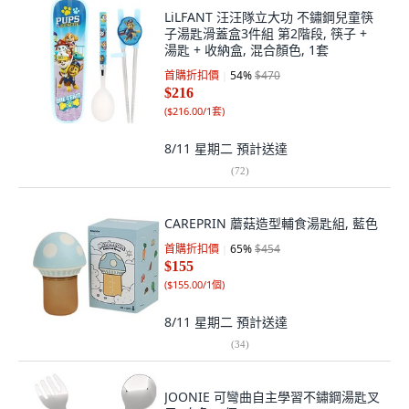
LiLFANT 汪汪隊立大功 不鏽鋼兒童筷
子湯匙滑蓋盒3件組 第2階段, 筷子 +
湯匙 + 收納盒, 混合顏色, 1套
首購折扣價
54
%
$470
$216
(
$216.00/1套
)
8/11 星期二
預計送達
(
72
)
CAREPRIN 蘑菇造型輔食湯匙組, 藍色
首購折扣價
65
%
$454
$155
(
$155.00/1個
)
8/11 星期二
預計送達
(
34
)
JOONIE 可彎曲自主學習不鏽鋼湯匙叉