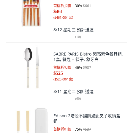
首購折扣價
30
%
$661
$461
(
$461.00/1套
)
8/12 星期三
預計送達
(
10
)
SABRE PARIS Bistro 閃亮素色餐具組,
1套, 餐匙 + 筷子, 象牙白
首購折扣價
46
%
$987
$525
(
$525.00/1套
)
8/11 星期二
預計送達
(
60
)
Edison 2階段不鏽鋼湯匙叉子收納盒
組
首購折扣價
75
%
$537