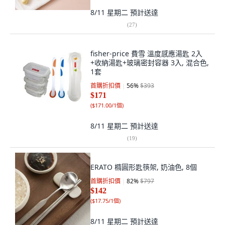
8/11 星期二
預計送達
(
27
)
fisher-price 費雪 溫度感應湯匙 2入
+收納湯匙+玻璃密封容器 3入, 混合色,
1套
首購折扣價
56
%
$393
$171
(
$171.00/1個
)
8/11 星期二
預計送達
(
19
)
ERATO 橢圓形匙筷架, 奶油色, 8個
首購折扣價
82
%
$797
$142
(
$17.75/1個
)
8/11 星期二
預計送達