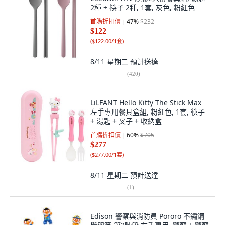
2種 + 筷子 2種, 1套, 灰色, 粉紅色
首購折扣價
47
%
$232
$122
(
$122.00/1套
)
8/11 星期二
預計送達
(
420
)
LiLFANT Hello Kitty The Stick Max
左手專用餐具盒組, 粉紅色, 1套, 筷子
+ 湯匙 + 叉子 + 收納盒
首購折扣價
60
%
$705
$277
(
$277.00/1套
)
8/11 星期二
預計送達
(
1
)
Edison 警察與消防員 Pororo 不鏽鋼