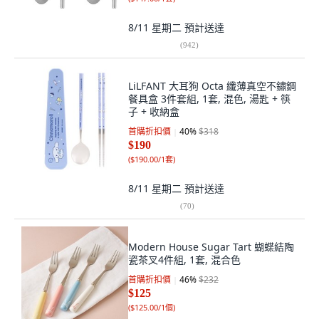
8/11 星期二
預計送達
(
942
)
LiLFANT 大耳狗 Octa 纖薄真空不鏽鋼
餐具盒 3件套組, 1套, 混色, 湯匙 + 筷
子 + 收納盒
首購折扣價
40
%
$318
$190
(
$190.00/1套
)
8/11 星期二
預計送達
(
70
)
Modern House Sugar Tart 蝴蝶結陶
瓷茶叉4件組, 1套, 混合色
首購折扣價
46
%
$232
$125
(
$125.00/1個
)