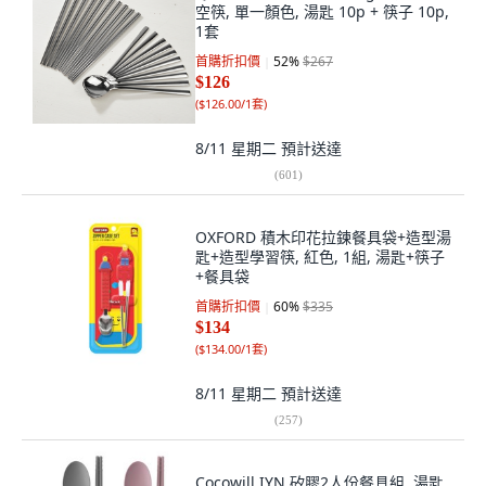
空筷, 單一顏色, 湯匙 10p + 筷子 10p,
1套
首購折扣價
52
%
$267
$126
(
$126.00/1套
)
8/11 星期二
預計送達
(
601
)
OXFORD 積木印花拉鍊餐具袋+造型湯
匙+造型學習筷, 紅色, 1組, 湯匙+筷子
+餐具袋
首購折扣價
60
%
$335
$134
(
$134.00/1套
)
8/11 星期二
預計送達
(
257
)
Cocowill IYN 矽膠2人份餐具組, 湯匙