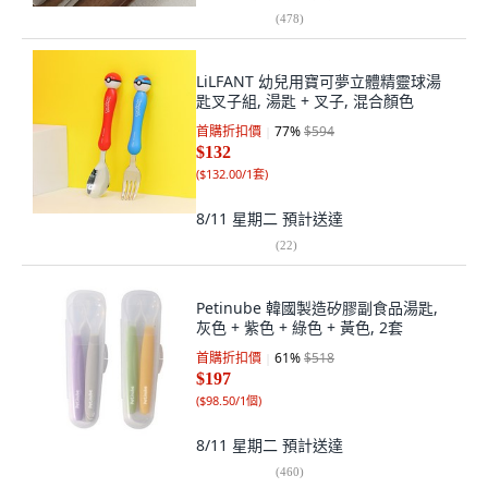
(
478
)
LiLFANT 幼兒用寶可夢立體精靈球湯
匙叉子組, 湯匙 + 叉子, 混合顏色
首購折扣價
77
%
$594
$132
(
$132.00/1套
)
8/11 星期二
預計送達
(
22
)
Petinube 韓國製造矽膠副食品湯匙,
灰色 + 紫色 + 綠色 + 黃色, 2套
首購折扣價
61
%
$518
$197
(
$98.50/1個
)
8/11 星期二
預計送達
(
460
)