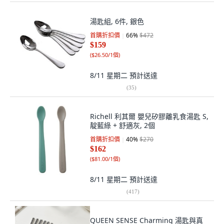
湯匙組, 6件, 銀色
首購折扣價
66
%
$472
$159
(
$26.50/1個
)
8/11 星期二
預計送達
(
35
)
Richell 利其爾 嬰兒矽膠離乳食湯匙 S,
靛藍綠 + 舒適灰, 2個
首購折扣價
40
%
$270
$162
(
$81.00/1個
)
8/11 星期二
預計送達
(
417
)
QUEEN SENSE Charming 湯匙與真