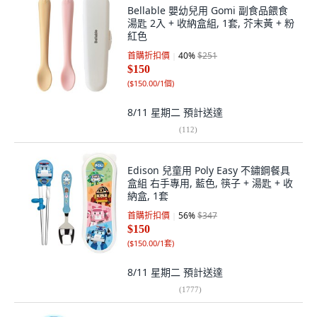
Bellable 嬰幼兒用 Gomi 副食品餵食
湯匙 2入 + 收納盒組, 1套, 芥末黃 + 粉
紅色
首購折扣價
40
%
$251
$150
(
$150.00/1個
)
8/11 星期二
預計送達
(
112
)
Edison 兒童用 Poly Easy 不鏽鋼餐具
盒組 右手專用, 藍色, 筷子 + 湯匙 + 收
納盒, 1套
首購折扣價
56
%
$347
$150
(
$150.00/1套
)
8/11 星期二
預計送達
(
1777
)