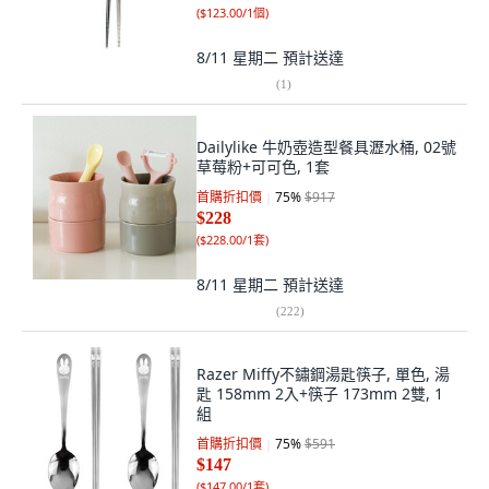
(
$123.00/1個
)
8/11 星期二
預計送達
(
1
)
Dailylike 牛奶壺造型餐具瀝水桶, 02號
草莓粉+可可色, 1套
首購折扣價
75
%
$917
$228
(
$228.00/1套
)
8/11 星期二
預計送達
(
222
)
Razer Miffy不鏽鋼湯匙筷子, 單色, 湯
匙 158mm 2入+筷子 173mm 2雙, 1
組
首購折扣價
75
%
$591
$147
(
$147.00/1套
)