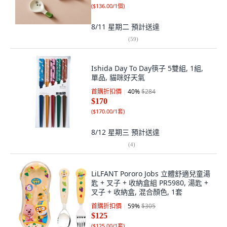
(
$136.00/1個
)
8/11 星期二
預計送達
(
59
)
Ishida Day To Day筷子 5雙組, 1組,
單品, 貓咪好天氣
首購折扣價
40
%
$284
$170
(
$170.00/1套
)
8/12 星期三
預計送達
(
4
)
LiLFANT Pororo Jobs 立體舒適兒童湯
匙 + 叉子 + 收納盒組 PR5980, 湯匙 +
叉子 + 收納盒, 混合顏色, 1套
首購折扣價
59
%
$305
$125
(
$125.00/1套
)