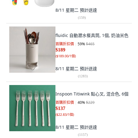
8/11 星期二
預計送達
(
159
)
fluidic 自動瀝水餐具筒, 1個, 奶油米色
首購折扣價
59
%
$465
$189
(
$189.00/1個
)
8/11 星期二
預計送達
(
1283
)
Inspoon Titiwink 點心叉, 混合色, 6個
首購折扣價
40
%
$229
$137
(
$22.83/1個
)
8/11 星期二
預計送達
(
1157
)