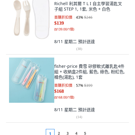
Richell 利其爾 T L I 自主學習湯匙叉
子組 STEP 1, 1套, 米色 + 白色
首購折扣價
43
%
$246
$139
(
$139.00/1個
)
8/11 星期二
預計送達
(
38
)
fisher-price 費雪 矽膠軟式離乳匙4件
組 + 收納盒2件組, 藍色, 綠色, 粉紅色,
橘色(湯匙), 1套
首購折扣價
57
%
$399
$168
(
$168.00/1個
)
8/11 星期二
預計送達
(
14
)
2
3
4
5
1