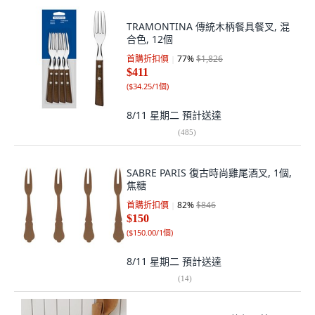
TRAMONTINA 傳統木柄餐具餐叉, 混
合色, 12個
首購折扣價
77
%
$1,826
$411
(
$34.25/1個
)
8/11 星期二
預計送達
(
485
)
SABRE PARIS 復古時尚雞尾酒叉, 1個,
焦糖
首購折扣價
82
%
$846
$150
(
$150.00/1個
)
8/11 星期二
預計送達
(
14
)