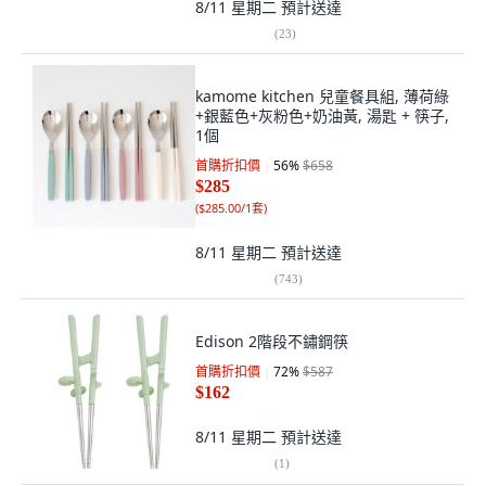
8/11 星期二
預計送達
(
23
)
kamome kitchen 兒童餐具組, 薄荷綠
+銀藍色+灰粉色+奶油黃, 湯匙 + 筷子,
1個
首購折扣價
56
%
$658
$285
(
$285.00/1套
)
8/11 星期二
預計送達
(
743
)
Edison 2階段不鏽鋼筷
首購折扣價
72
%
$587
$162
8/11 星期二
預計送達
(
1
)