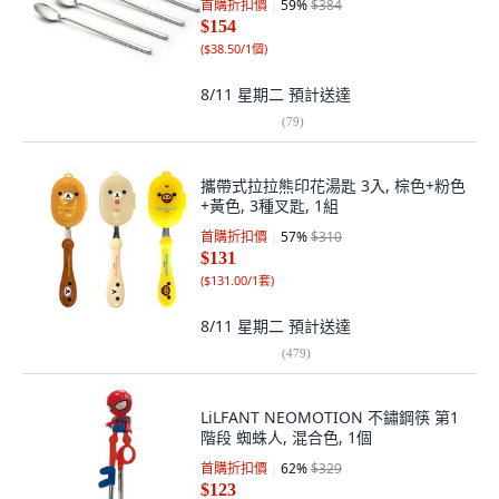
首購折扣價
59
%
$384
$154
(
$38.50/1個
)
8/11 星期二
預計送達
(
79
)
攜帶式拉拉熊印花湯匙 3入, 棕色+粉色
+黃色, 3種叉匙, 1組
首購折扣價
57
%
$310
$131
(
$131.00/1套
)
8/11 星期二
預計送達
(
479
)
LiLFANT NEOMOTION 不鏽鋼筷 第1
階段 蜘蛛人, 混合色, 1個
首購折扣價
62
%
$329
$123