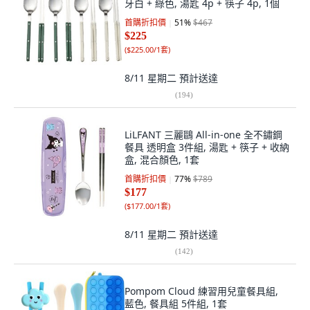
牙白 + 綠色, 湯匙 4p + 筷子 4p, 1個
首購折扣價
51
%
$467
$225
(
$225.00/1套
)
8/11 星期二
預計送達
(
194
)
LiLFANT 三麗鷗 All-in-one 全不鏽鋼
餐具 透明盒 3件組, 湯匙 + 筷子 + 收納
盒, 混合顏色, 1套
首購折扣價
77
%
$789
$177
(
$177.00/1套
)
8/11 星期二
預計送達
(
142
)
Pompom Cloud 練習用兒童餐具組,
藍色, 餐具組 5件組, 1套