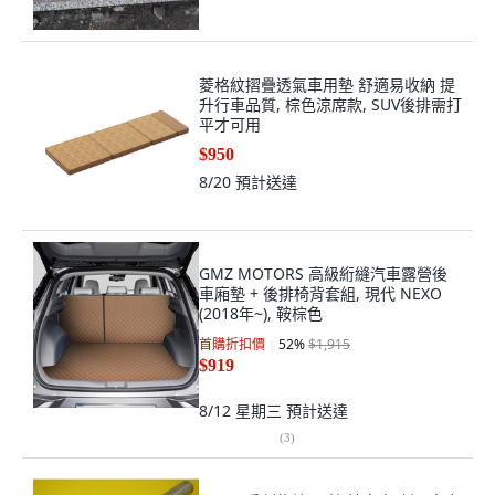
菱格紋摺疊透氣車用墊 舒適易收納 提
升行車品質, 棕色涼席款, SUV後排需打
平才可用
$950
8/20
預計送達
GMZ MOTORS 高級絎縫汽車露營後
車廂墊 + 後排椅背套組, 現代 NEXO
(2018年~), 鞍棕色
首購折扣價
52
%
$1,915
$919
8/12 星期三
預計送達
(
3
)