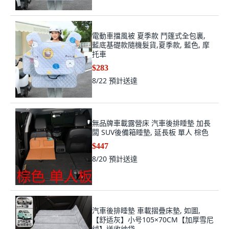
電動車擋風被 夏季款 鬥篷式全包裏,
藍底基礎款隨機髮貨,夏季款, 藍色, 摩
托車
$283
8/22
預計送達
無品牌車載露營床 汽車後排睡墊 加長
闆 SUV後備箱睡墊, 延長板 單人 棕色
$447
8/20
預計送達
汽車後排睡墊 車載摺疊床墊, 如圖,
【舒适灰】小号105×70CM【加厚雪尼
绒】送收纳袋