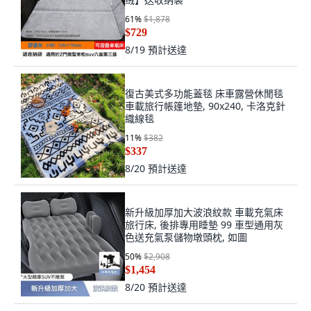
61
%
$1,878
$729
8/19
預計送達
復古美式多功能蓋毯 床車露營休閒毯
車載旅行帳篷地墊, 90x240, 卡洛克針
織線毯
11
%
$382
$337
8/20
預計送達
新升級加厚加大波浪紋款 車載充氣床
旅行床, 後排專用睡墊 99 車型通用灰
色送充氣泵儲物墩頭枕, 如圖
50
%
$2,908
$1,454
8/20
預計送達