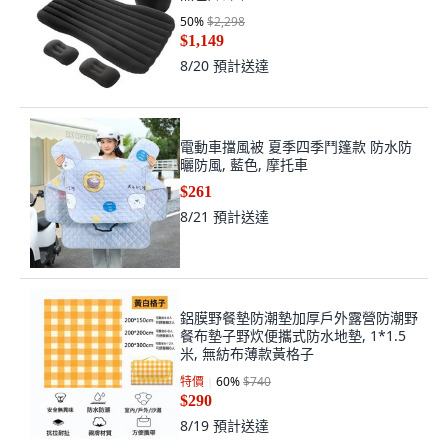
50
%
$2,298
$1,149
8/20
預計送達
電動車擋風被 夏季四季鬥篷款 防水防
曬防風, 藍色, 摩托車
$261
8/21
預計送達
鋁膜野餐墊防潮墊加厚戶外露營防潮野
餐布墊子野炊便攜式防水地墊, 1*1.5
米, 無紡布薄款黃格子
特價
60
%
$740
$290
8/19
預計送達