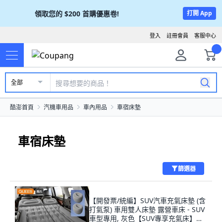
領取您的
$200
首購優惠卷!
打開 App
登入
註冊會員
客服中心
全部
酷澎首頁
汽機車用品
車內用品
車宿床墊
車宿床墊
篩選器
【開發票/統編】SUV汽車充氣床墊 (含
打氣泵) 車用雙人床墊 露營車床 - SUV
車型專用, 灰色【SUV專享充氣床】豪