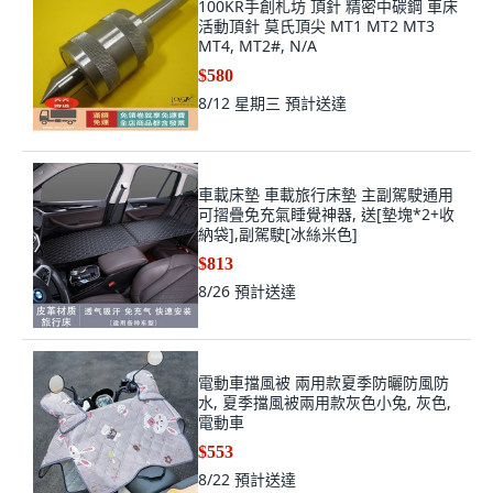
100KR手創札坊 頂針 精密中碳鋼 車床
活動頂針 莫氏頂尖 MT1 MT2 MT3
MT4, MT2#, N/A
$580
8/12 星期三
預計送達
車載床墊 車載旅行床墊 主副駕駛通用
可摺疊免充氣睡覺神器, 送[墊塊*2+收
納袋],副駕駛[冰絲米色]
$813
8/26
預計送達
電動車擋風被 兩用款夏季防曬防風防
水, 夏季擋風被兩用款灰色小兔, 灰色,
電動車
$553
8/22
預計送達