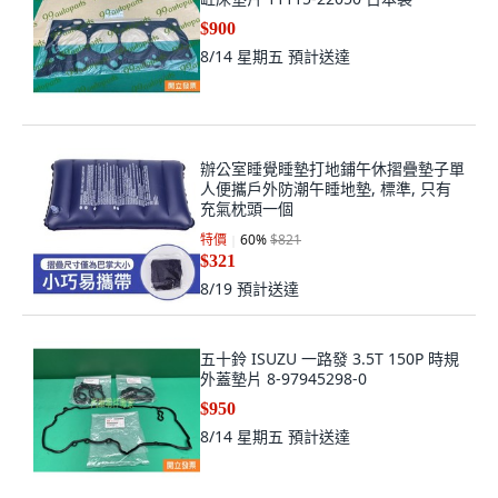
$900
8/14 星期五
預計送達
辦公室睡覺睡墊打地鋪午休摺疊墊子單
人便攜戶外防潮午睡地墊, 標準, 只有
充氣枕頭一個
特價
60
%
$821
$321
8/19
預計送達
五十鈴 ISUZU 一路發 3.5T 150P 時規
外蓋墊片 8-97945298-0
$950
8/14 星期五
預計送達