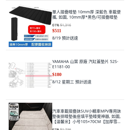
單人摺疊睡墊 10mm厚 深藍色 車載便
攜, 如圖, 10mm厚*黑色/可摺疊睡墊
61
%
$1,316
$511
8/19
預計送達
YAMAHA 山葉 原廠 汽缸蓋墊片 52S-
E1181-00
$180
8/12 星期三
預計送達
汽車車載摺疊牀SUV小轎車MPV專用牀
墊後排睡墊後座填平墊睡覺神器, 如圖,
【温馨米】小号105×70CM【加厚雪尼
绒】送收纳袋
61
%
$1,736