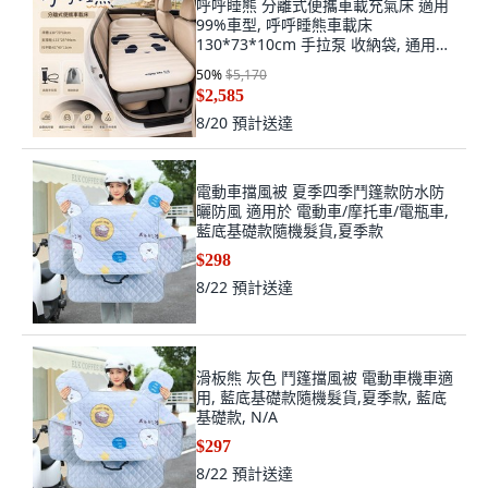
呼呼睡熊 分離式便攜車載充氣床 適用
99%車型, 呼呼睡熊車載床
130*73*10cm 手拉泵 收納袋, 通用車
型
50
%
$5,170
$2,585
8/20
預計送達
電動車擋風被 夏季四季鬥篷款防水防
曬防風 適用於 電動車/摩托車/電瓶車,
藍底基礎款隨機髮貨,夏季款
$298
8/22
預計送達
滑板熊 灰色 鬥篷擋風被 電動車機車適
用, 藍底基礎款隨機髮貨,夏季款, 藍底
基礎款, N/A
$297
8/22
預計送達