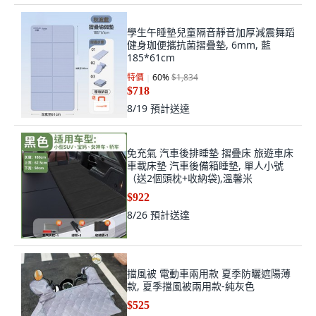
學生午睡墊兒童隔音靜音加厚減震舞蹈
健身珈便攜抗菌摺疊墊, 6mm, 藍
185*61cm
特價
60
%
$1,834
$718
8/19
預計送達
免充氣 汽車後排睡墊 摺疊床 旅遊車床
車載床墊 汽車後備箱睡墊, 單人小號
（送2個頭枕+收納袋),溫馨米
$922
8/26
預計送達
擋風被 電動車兩用款 夏季防曬遮陽薄
款, 夏季擋風被兩用款-純灰色
$525