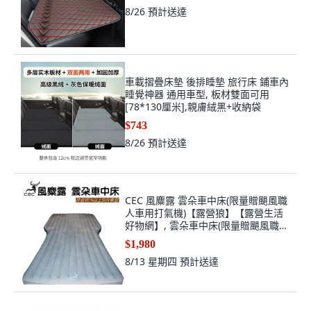
8/26
預計送達
車載摺疊床墊 後排睡墊 旅行床 鋪車內
睡覺神器 通用車型, 板材雙面可用
[78*130厘米],親膚絨黑+收納袋
$743
8/26
預計送達
CEC 風麋露 雲朵車中床(限量贈颶風職
人車用打氣機)【露營狼】【露營生活
好物網】, 雲朵車中床(限量贈颶風職人
車用打氣機), SUV
$1,980
8/13 星期四
預計送達