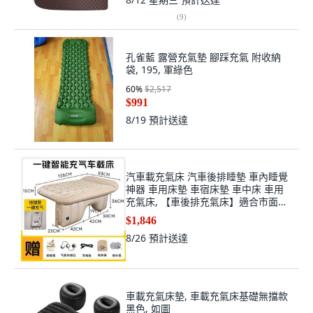
(
9
)
孔雀藍 露營充氣墊 腳踩充氣 附收納
袋, 195, 軍綠色
60
%
$2,517
$991
8/19
預計送達
汽車載充氣床 汽車後排睡墊 車內睡覺
神器 車用床墊 車宿床墊 車中床 車用
充氣床, 【車後排充氣床】適合市面上
99%的車型,兩款氣泵使用方法
$1,846
8/26
預計送達
車載充氣床墊, 車載充氣床基礎無擋款
黑色, 如圖