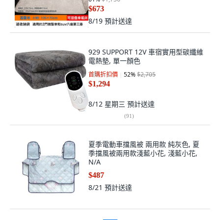
$673
8/19
預計送達
929 SUPPORT 12V 車宿實用型碳纖維
電熱墊, 單一顏色
首購折扣價
52
%
$2,705
$1,294
8/12 星期三
預計送達
(
91
)
夏季電動車擋風被 兩用款 純灰色, 夏
季擋風被兩用款淺藍小花, 淺藍小花,
N/A
$487
8/21
預計送達