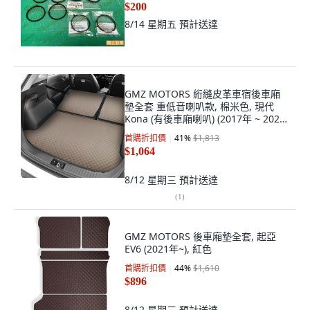
$200
8/14 星期五
預計送達
GMZ MOTORS 絎縫皮革車宿後車廂
墊全套 重低音喇叭款, 棉米色, 現代
Kona (有後車廂喇叭) (2017年 ~ 2023
年)
首購折扣價
41
%
$1,813
$1,064
8/12 星期三
預計送達
(
1
)
GMZ MOTORS 後車廂墊全套, 起亞
EV6 (2021年~), 紅色
首購折扣價
44
%
$1,610
$896
8/12 星期三
預計送達