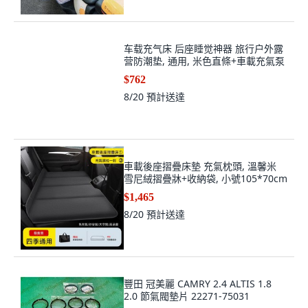
车载充气床 后座睡觉神器 旅行户外露
营防潮垫, 通用, 米色直條+車載充氣泵
$762
8/20
預計送達
車載後座摺疊床墊 充氣枕頭, 溫馨米
雪尼絨摺疊牀+收納袋, 小號105*70cm
$1,465
8/20
預計送達
豐田 冠美麗 CAMRY 2.4 ALTIS 1.8
2.0 節氣閥墊片 22271-75031