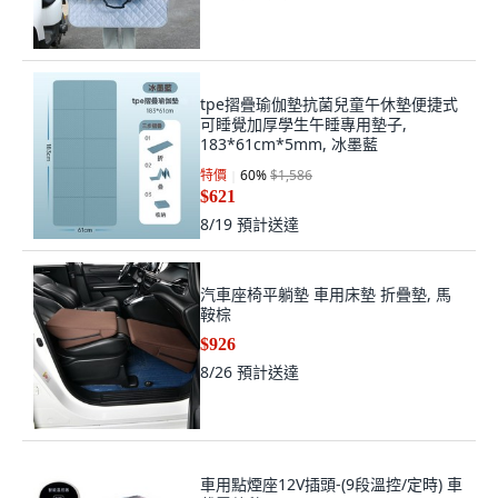
tpe摺疊瑜伽墊抗菌兒童午休墊便捷式
可睡覺加厚學生午睡專用墊子,
183*61cm*5mm, 冰墨藍
特價
60
%
$1,586
$621
8/19
預計送達
汽車座椅平躺墊 車用床墊 折疊墊, 馬
鞍棕
$926
8/26
預計送達
車用點煙座12V插頭-(9段溫控/定時) 車