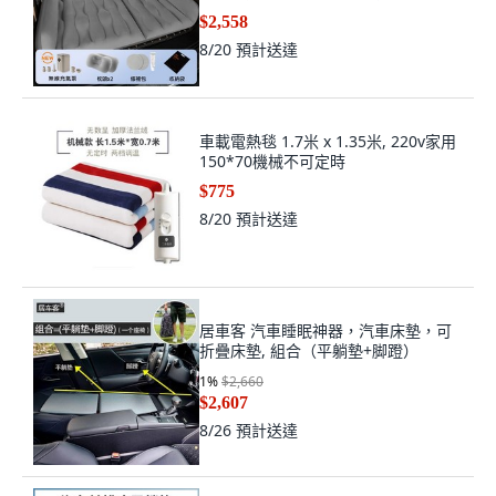
華款,【後備箱&後排通用】車型通用版
$2,558
8/20
預計送達
車載電熱毯 1.7米 x 1.35米, 220v家用
150*70機械不可定時
$775
8/20
預計送達
居車客 汽車睡眠神器，汽車床墊，可
折疊床墊, 組合（平躺墊+脚蹬）
1
%
$2,660
$2,607
8/26
預計送達