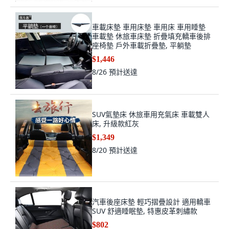
車載床墊 車用床墊 車用床 車用睡墊
車載墊 休旅車床墊 折疊填充轎車後排
座椅墊 戶外車載折疊墊, 平躺墊
$1,446
8/26
預計送達
SUV氣墊床 休旅車用充氣床 車載雙人
床, 升級款紅灰
$1,349
8/20
預計送達
汽車後座床墊 輕巧摺疊設計 適用轎車
SUV 舒適睡眠墊, 特惠皮革刺繡款
$802