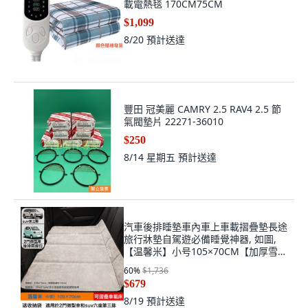
載電熱毯 170CM75CM
$1,099
8/20
預計送達
豐田 冠美麗 CAMRY 2.5 RAV4 2.5 節
氣閥墊片 22271-36010
$250
8/14 星期五
預計送達
汽車後排睡墊車內車上車載摺疊墊長途
旅行牀墊自駕遊必備睡覺神器, 如圖,
【温馨米】小号105×70CM【加厚雪尼
绒】送收纳袋
60
%
$1,736
$679
8/19
預計送達