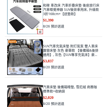
和稼 車改床 汽車折疊床墊 後座旅行床
汽車睡覺神器 SUV後排車用床, 升級款
3折168cm+【送墊款】
$1,390
8/26
預計送達
SUV汽車充氣床墊 附打氣泵 雙人車床
露營床墊 灰色 豪華款 【後備箱&後排
通用】, 灰色【SUV專享充氣床】豪華
款,【後備箱&後排通用】車型通用版
$3,837
8/20
預計送達
汽車床墊 後備箱睡墊, 雪尼絨 商務咖
標準款+收納袋
$2,020
8/20
預計送達