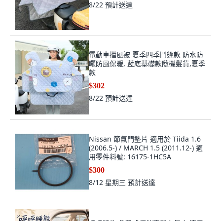
8/22
預計送達
電動車擋風被 夏季四季鬥篷款 防水防
曬防風保暖, 藍底基礎款隨機髮貨,夏季
款
$302
8/22
預計送達
Nissan 節氣門墊片 適用於 Tiida 1.6
(2006.5-) / MARCH 1.5 (2011.12-) 適
用零件料號: 16175-1HC5A
$300
8/12 星期三
預計送達