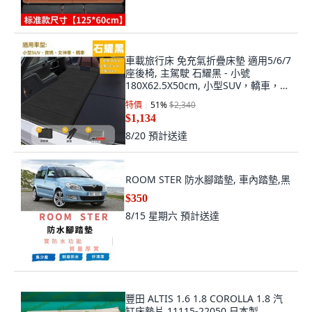
車載旅行床 免充氣折疊床墊 適用5/6/7
座後椅, 主駕駛 石耀黑 - 小號
180X62.5X50cm, 小型SUV，轎車，寶
媽車，女神車
特價
51
%
$2,340
$1,134
8/20
預計送達
ROOM STER 防水腳踏墊, 車內踏墊,黑
$350
8/15 星期六
預計送達
豐田 ALTIS 1.6 1.8 COROLLA 1.8 汽
缸床墊片 11115-22050 日本製